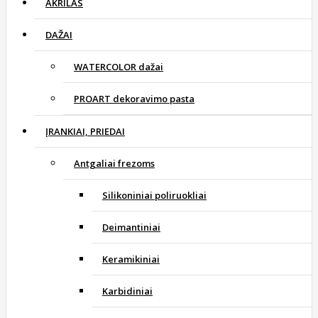
AKRILAS
DAŽAI
WATERCOLOR dažai
PROART dekoravimo pasta
ĮRANKIAI, PRIEDAI
Antgaliai frezoms
Silikoniniai poliruokliai
Deimantiniai
Keramikiniai
Karbidiniai