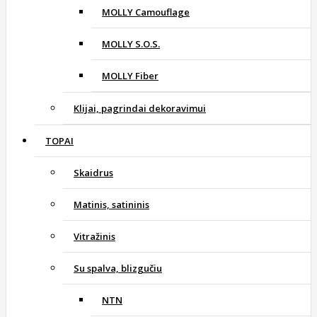
MOLLY Camouflage
MOLLY S.O.S.
MOLLY Fiber
Klijai, pagrindai dekoravimui
TOPAI
Skaidrus
Matinis, satininis
Vitražinis
Su spalva, blizgučiu
NTN