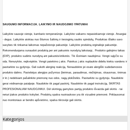
SAUGUMO
INFORMACIJA
,
LAIKYMO
IR
NAUDOJIMO
YPATUMAI
Laikykite sausoje vietoje, kambario temperatūroje. Laikykite vaikams nepasiekiamoje vietoje. Atsargiai
- degus. Laikykite atokiau nuo šilumos šaltinių ir tiesioginių saulės spindulių. Produktas išlaiko savo
savybes tik tinkamai laikomas nepažeistoje pakuotėje. Laikykite produktą orginalioje pakuotėje.
Rekomenduojama sunaudoti produktą per ant pakuotės nurodytą laikotarpį . Produkto galiojimo laikas
(EXP), produkto sudėtis nurodytą ant pakuotės/etiketės. Tik išoriniam naudojimui. Vengti sąlyčio su
oda. Nenurykite, neįkvėpkite. Vengti patekimo į akis. Patekus į akis nuplaukite dideliu kiekiu vandens ir
pasitarkite su gydytoju. Gali sukelti alerginę reakciją. Nenaudokite jei esate alergiški sudedamosios
produkto dalims. Pastebėjus alergijos požymius (bėrimas, paraudimas, niežėjimas, skausmas, tinimas
ir kt.) nedelsiant pašalinkite priemonę nuo odos, nagų plokštelės. Pasitarkite su gydytoju. Naudokite
gerai vėdinamoje patalpoje. Naudokite tik pagal paskirtį. Naudokite tik pagal instrukciją. SKIRTAS
PROFESIONALIAM NAUDOJIMUI. Dėl skirtingų gamybos partijų produkto išvaizda gali skirtis - tai
neturi įtakos produkto kokybei. Produktų spalva nuotraukose yra tik vizualinė priemonė. Priklausomai
nuo monitoriaus ar bendro apšvietimo, spalva tikrovėje gali skirtis.
Kategorijos