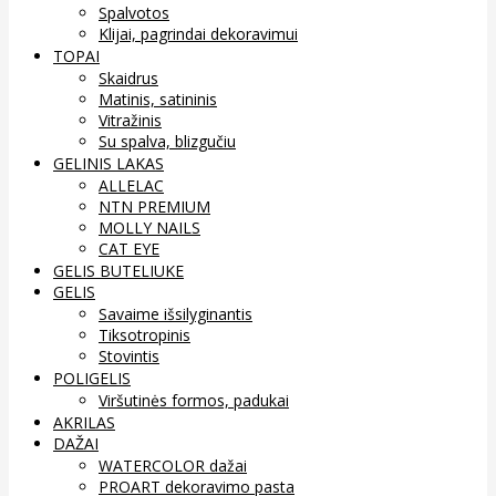
Spalvotos
Klijai, pagrindai dekoravimui
TOPAI
Skaidrus
Matinis, satininis
Vitražinis
Su spalva, blizgučiu
GELINIS LAKAS
ALLELAC
NTN PREMIUM
MOLLY NAILS
CAT EYE
GELIS BUTELIUKE
GELIS
Savaime išsilyginantis
Tiksotropinis
Stovintis
POLIGELIS
Viršutinės formos, padukai
AKRILAS
DAŽAI
WATERCOLOR dažai
PROART dekoravimo pasta