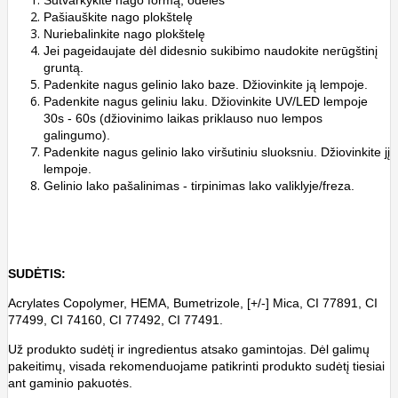
Sutvarkykite nago formą, odeles
Pašiauškite nago plokštelę
Nuriebalinkite nago plokštelę
Jei pageidaujate dėl didesnio sukibimo naudokite nerūgštinį
gruntą.
Padenkite nagus gelinio lako baze. Džiovinkite ją lempoje.
Padenkite nagus geliniu laku. Džiovinkite UV/LED lempoje
30s - 60s (džiovinimo laikas priklauso nuo lempos
galingumo).
Padenkite nagus gelinio lako viršutiniu sluoksniu. Džiovinkite jį
lempoje.
Gelinio lako pašalinimas - tirpinimas lako valiklyje/freza.
SUDĖTIS:
Acrylates Copolymer, HEMA, Bumetrizole, [+/-] Mica, CI 77891, CI
77499, CI 74160, CI 77492, CI 77491.
Už produkto sudėtį ir ingredientus atsako gamintojas. Dėl galimų
pakeitimų, visada rekomenduojame patikrinti produkto sudėtį tiesiai
ant gaminio pakuotės.