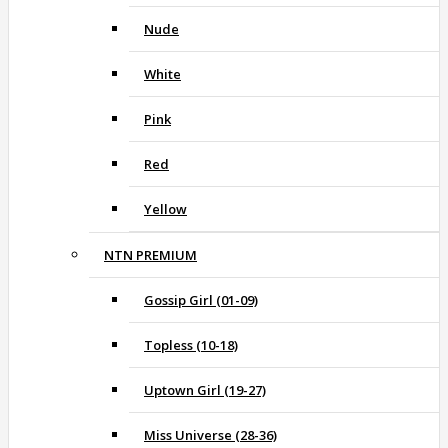
Nude
White
Pink
Red
Yellow
NTN PREMIUM
Gossip Girl (01-09)
Topless (10-18)
Uptown Girl (19-27)
Miss Universe (28-36)