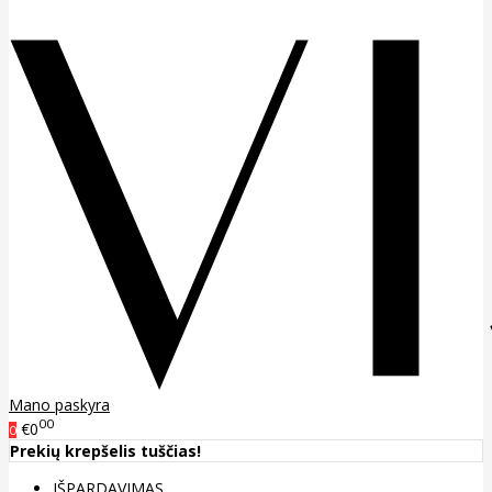
Mano paskyra
00
€0
0
Prekių krepšelis tuščias!
IŠPARDAVIMAS