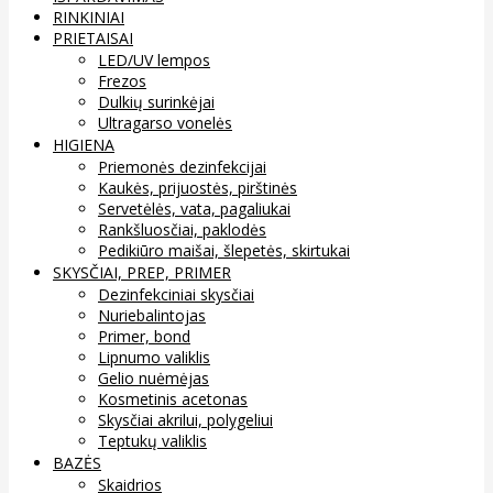
RINKINIAI
PRIETAISAI
LED/UV lempos
Frezos
Dulkių surinkėjai
Ultragarso vonelės
HIGIENA
Priemonės dezinfekcijai
Kaukės, prijuostės, pirštinės
Servetėlės, vata, pagaliukai
Rankšluosčiai, paklodės
Pedikiūro maišai, šlepetės, skirtukai
SKYSČIAI, PREP, PRIMER
Dezinfekciniai skysčiai
Nuriebalintojas
Primer, bond
Lipnumo valiklis
Gelio nuėmėjas
Kosmetinis acetonas
Skysčiai akrilui, polygeliui
Teptukų valiklis
BAZĖS
Skaidrios