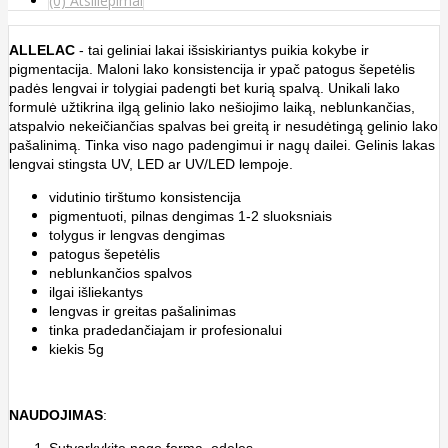
(0) Atsiliepimai
ALLELAC
- tai geliniai lakai išsiskiriantys puikia kokybe ir
pigmentacija. Maloni lako konsistencija ir ypač patogus šepetėlis
padės lengvai ir tolygiai padengti bet kurią spalvą. Unikali lako
formulė užtikrina ilgą gelinio lako nešiojimo laiką, neblunkančias,
atspalvio nekeičiančias spalvas bei greitą ir nesudėtingą gelinio lako
pašalinimą. Tinka viso nago padengimui ir nagų dailei. Gelinis lakas
lengvai stingsta UV, LED ar UV/LED lempoje.
vidutinio tirštumo konsistencija
pigmentuoti, pilnas dengimas 1-2 sluoksniais
tolygus ir lengvas dengimas
patogus
šepetėlis
neblunkančios spalvos
ilgai išliekantys
lengvas ir greitas pašalinimas
tinka pradedančiajam ir profesionalui
kiekis 5g
NAUDOJIMAS
: