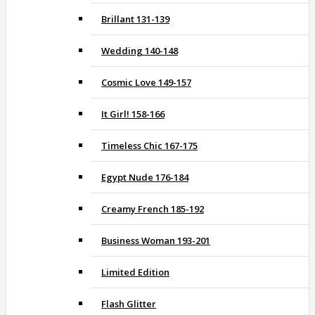
Brillant 131-139
Wedding 140-148
Cosmic Love 149-157
It Girl! 158-166
Timeless Chic 167-175
Egypt Nude 176-184
Creamy French 185-192
Business Woman 193-201
Limited Edition
Flash Glitter