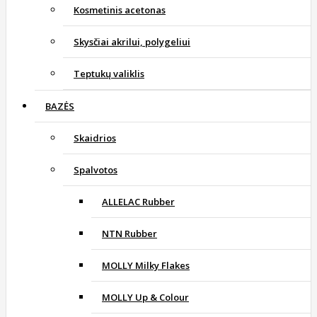
Kosmetinis acetonas
Skysčiai akrilui, polygeliui
Teptukų valiklis
BAZĖS
Skaidrios
Spalvotos
ALLELAC Rubber
NTN Rubber
MOLLY Milky Flakes
MOLLY Up & Colour