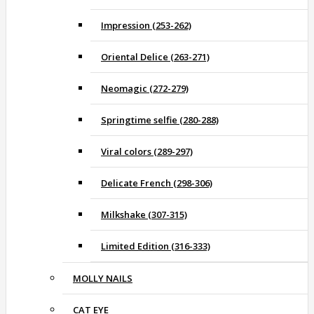
Impression (253-262)
Oriental Delice (263-271)
Neomagic (272-279)
Springtime selfie (280-288)
Viral colors (289-297)
Delicate French (298-306)
Milkshake (307-315)
Limited Edition (316-333)
MOLLY NAILS
CAT EYE