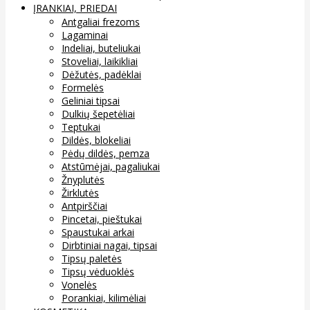
ĮRANKIAI, PRIEDAI
Antgaliai frezoms
Lagaminai
Indeliai, buteliukai
Stoveliai, laikikliai
Dėžutės, padėklai
Formelės
Geliniai tipsai
Dulkių šepetėliai
Teptukai
Dildės, blokeliai
Pėdų dildės, pemza
Atstūmėjai, pagaliukai
Žnyplutės
Žirklutės
Antpirščiai
Pincetai, pieštukai
Spaustukai arkai
Dirbtiniai nagai, tipsai
Tipsų paletės
Tipsų vėduoklės
Vonelės
Porankiai, kilimėliai