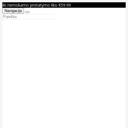
Iki nemokamo pristatymo liko €59.99
Navigacija