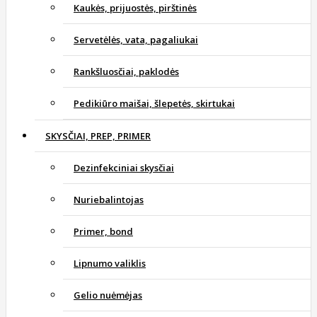
Kaukės, prijuostės, pirštinės
Servetėlės, vata, pagaliukai
Rankšluosčiai, paklodės
Pedikiūro maišai, šlepetės, skirtukai
SKYSČIAI, PREP, PRIMER
Dezinfekciniai skysčiai
Nuriebalintojas
Primer, bond
Lipnumo valiklis
Gelio nuėmėjas