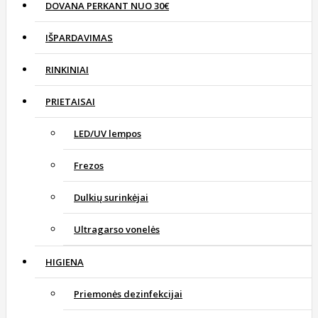
DOVANA PERKANT NUO 30€
IŠPARDAVIMAS
RINKINIAI
PRIETAISAI
LED/UV lempos
Frezos
Dulkių surinkėjai
Ultragarso vonelės
HIGIENA
Priemonės dezinfekcijai