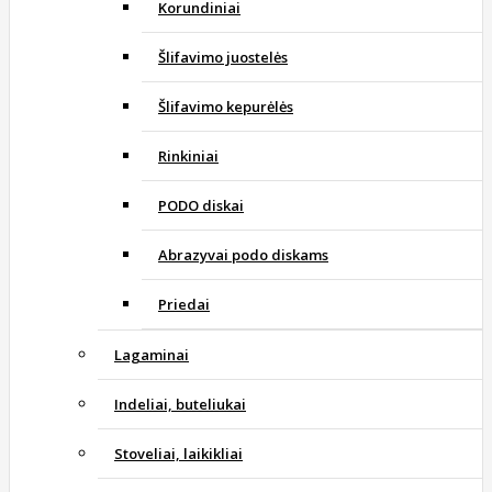
Korundiniai
Šlifavimo juostelės
Šlifavimo kepurėlės
Rinkiniai
PODO diskai
Abrazyvai podo diskams
Priedai
Lagaminai
Indeliai, buteliukai
Stoveliai, laikikliai