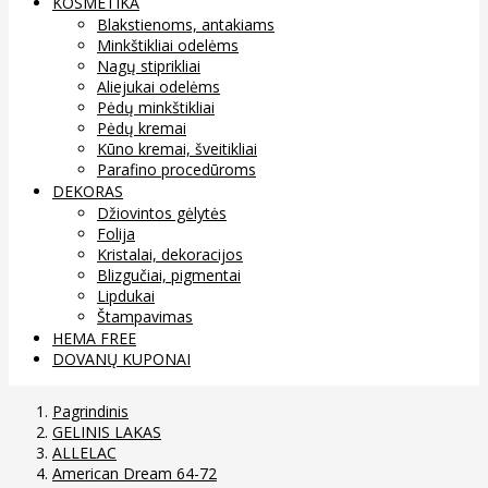
KOSMETIKA
Blakstienoms, antakiams
Minkštikliai odelėms
Nagų stiprikliai
Aliejukai odelėms
Pėdų minkštikliai
Pėdų kremai
Kūno kremai, šveitikliai
Parafino procedūroms
DEKORAS
Džiovintos gėlytės
Folija
Kristalai, dekoracijos
Blizgučiai, pigmentai
Lipdukai
Štampavimas
HEMA FREE
DOVANŲ KUPONAI
Pagrindinis
GELINIS LAKAS
ALLELAC
American Dream 64-72