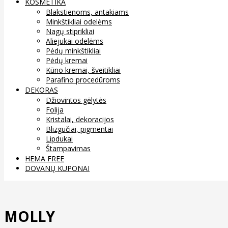
KOSMETIKA
Blakstienoms, antakiams
Minkštikliai odelėms
Nagų stiprikliai
Aliejukai odelėms
Pėdų minkštikliai
Pėdų kremai
Kūno kremai, šveitikliai
Parafino procedūroms
DEKORAS
Džiovintos gėlytės
Folija
Kristalai, dekoracijos
Blizgučiai, pigmentai
Lipdukai
Štampavimas
HEMA FREE
DOVANŲ KUPONAI
MOLLY