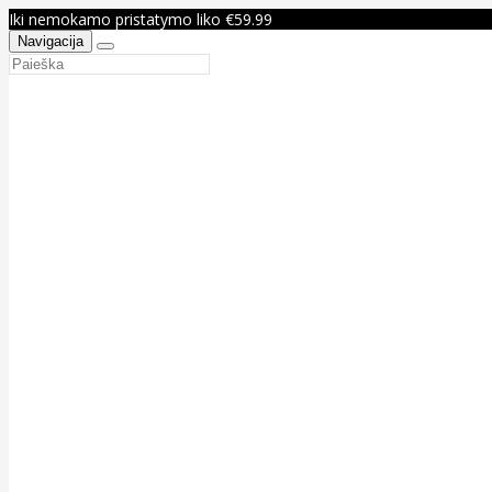
Iki nemokamo pristatymo liko €59.99
Navigacija