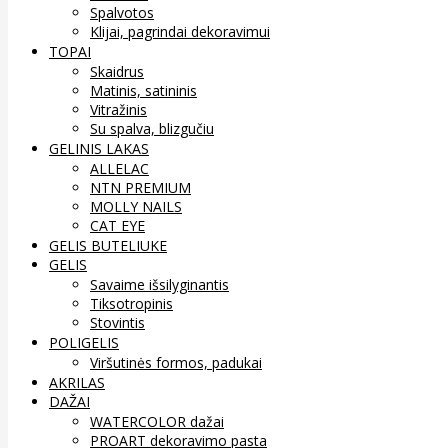
Spalvotos
Klijai, pagrindai dekoravimui
TOPAI
Skaidrus
Matinis, satininis
Vitražinis
Su spalva, blizgučiu
GELINIS LAKAS
ALLELAC
NTN PREMIUM
MOLLY NAILS
CAT EYE
GELIS BUTELIUKE
GELIS
Savaime išsilyginantis
Tiksotropinis
Stovintis
POLIGELIS
Viršutinės formos, padukai
AKRILAS
DAŽAI
WATERCOLOR dažai
PROART dekoravimo pasta