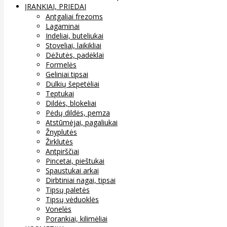
ĮRANKIAI, PRIEDAI
Antgaliai frezoms
Lagaminai
Indeliai, buteliukai
Stoveliai, laikikliai
Dėžutės, padėklai
Formelės
Geliniai tipsai
Dulkių šepetėliai
Teptukai
Dildės, blokeliai
Pėdų dildės, pemza
Atstūmėjai, pagaliukai
Žnyplutės
Žirklutės
Antpirščiai
Pincetai, pieštukai
Spaustukai arkai
Dirbtiniai nagai, tipsai
Tipsų paletės
Tipsų vėduoklės
Vonelės
Porankiai, kilimėliai