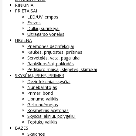
RINKINIAI
PRIETAISAI
LED/UV lempos
Frezos
Dulkių surinkėjai
Ultragarso vonelės
HIGIENA
Priemonės dezinfekcijai
Kaukės, prijuostės, pirštinės
Servetėlės, vata, pagaliukai
Rankšluosčiai, paklodės
Pedikiūro maišai, šlepetės, skirtukai
SKYSČIAI, PREP, PRIMER
Dezinfekciniai skysčiai
Nuriebalintojas
Primer, bond
Lipnumo valiklis
Gelio nuėmėjas
Kosmetinis acetonas
Skysčiai akrilui, polygeliui
Teptukų valiklis
BAZĖS
Skaidrios