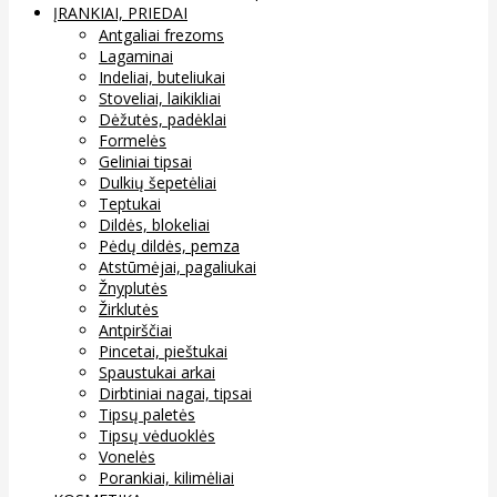
ĮRANKIAI, PRIEDAI
Antgaliai frezoms
Lagaminai
Indeliai, buteliukai
Stoveliai, laikikliai
Dėžutės, padėklai
Formelės
Geliniai tipsai
Dulkių šepetėliai
Teptukai
Dildės, blokeliai
Pėdų dildės, pemza
Atstūmėjai, pagaliukai
Žnyplutės
Žirklutės
Antpirščiai
Pincetai, pieštukai
Spaustukai arkai
Dirbtiniai nagai, tipsai
Tipsų paletės
Tipsų vėduoklės
Vonelės
Porankiai, kilimėliai