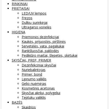
RINKINIAI
PRIETAISAI
LED/UV lempos
Frezos
Dulkių surinkėjai
Ultragarso vonelės
HIGIENA
Priemonės dezinfekcijai
Kaukės, prijuostės, pirštinės
Servetėlės, vata, pagaliukai
Rankšluosčiai, paklodės
Pedikiūro maišai, šlepetės, skirtukai
SKYSČIAI, PREP, PRIMER
Dezinfekciniai skysčiai
Nuriebalintojas
Primer, bond
Lipnumo valiklis
Gelio nuėmėjas
Kosmetinis acetonas
Skysčiai akrilui, polygeliui
Teptukų valiklis
BAZĖS
Skaidrios