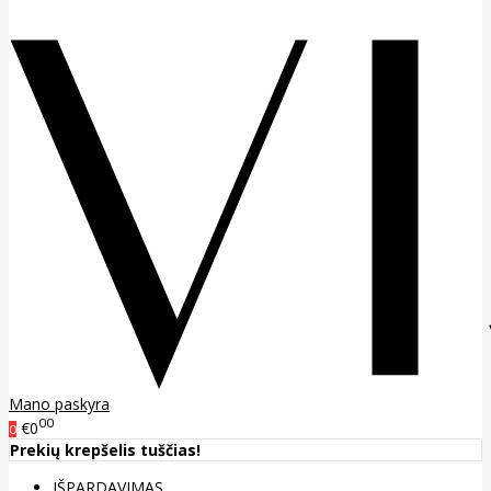
Mano paskyra
00
€0
0
Prekių krepšelis tuščias!
IŠPARDAVIMAS