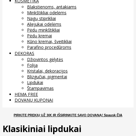
KOSMETIKA
Blakstienoms, antakiams
Minkštikliai odelėms
Nagų stiprikliai
Aliejukai odelėms
Pėdų minkštikliai
Pėdų kremai
Kūno kremai, šveitikliai
Parafino procedūroms
DEKORAS
Džiovintos gėlytės
Folija
Kristalai, dekoracijos
Blizgučiai, pigmentai
Lipdukai
Štampavimas
HEMA FREE
DOVANŲ KUPONAI
ČIA
PIRKITE PREKIŲ UŽ 30€ IR IŠSIRINKITE SAVO DOVANĄ
! Spausk
Klasikiniai lipdukai