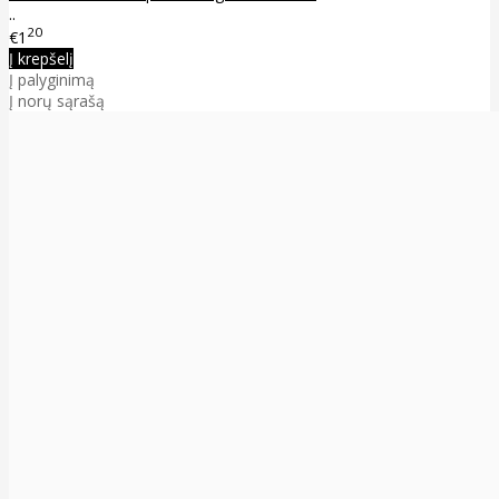
..
20
€1
Į krepšelį
Į palyginimą
Į norų sąrašą