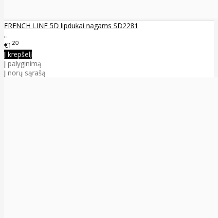
FRENCH LINE 5D lipdukai nagams SD2281
..
20
€1
Į krepšelį
Į palyginimą
Į norų sąrašą