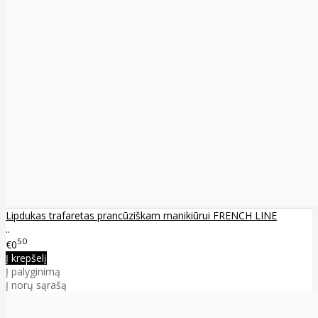
Lipdukas trafaretas prancūziškam manikiūrui FRENCH LINE
..
50
€0
Į krepšelį
Į palyginimą
Į norų sąrašą