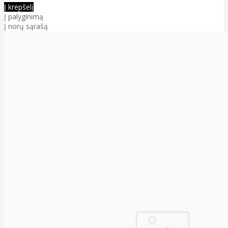
Į krepšelį
Į palyginimą
Į norų sąrašą