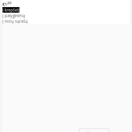
20
€1
Į krepšelį
Į palyginimą
Į norų sąrašą