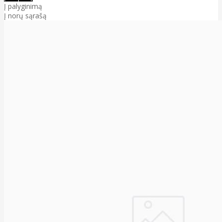
Į palyginimą
Į norų sąrašą