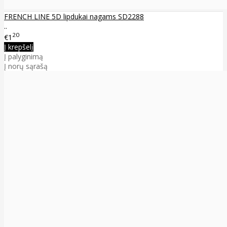
FRENCH LINE 5D lipdukai nagams SD2288
..
20
€1
Į krepšelį
Į palyginimą
Į norų sąrašą