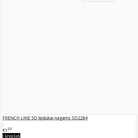
FRENCH LINE 5D lipdukai nagams SD2284
..
20
€1
Į krepšelį