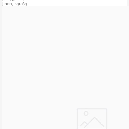
Į norų sąrašą