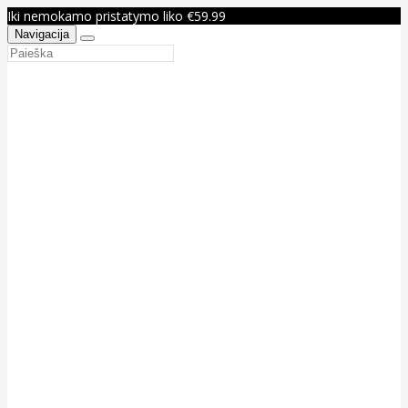
Iki nemokamo pristatymo liko €59.99
Navigacija