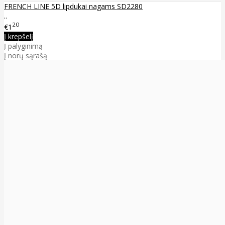
FRENCH LINE 5D lipdukai nagams SD2280
..
20
€1
Į krepšelį
Į palyginimą
Į norų sąrašą