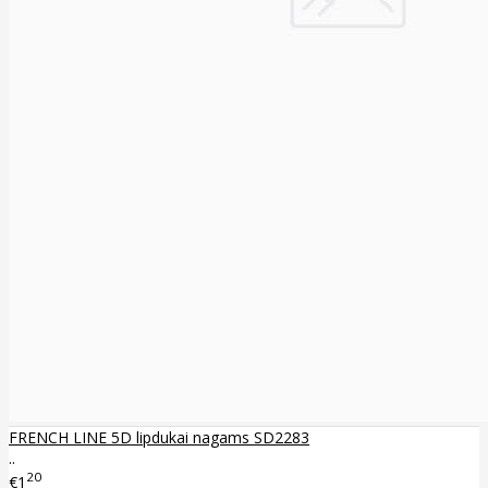
FRENCH LINE 5D lipdukai nagams SD2283
..
20
€1