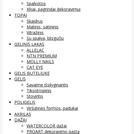
Spalvotos
Klijai, pagrindai dekoravimui
TOPAI
Skaidrus
Matinis, satininis
Vitražinis
Su spalva, blizgučiu
GELINIS LAKAS
ALLELAC
NTN PREMIUM
MOLLY NAILS
CAT EYE
GELIS BUTELIUKE
GELIS
Savaime išsilyginantis
Tiksotropinis
Stovintis
POLIGELIS
Viršutinės formos, padukai
AKRILAS
DAŽAI
WATERCOLOR dažai
PROART dekoravimo pasta