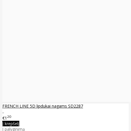
FRENCH LINE 5D lipdukai nagams SD2287
..
20
€1
Į krepšelį
Į palyginimą