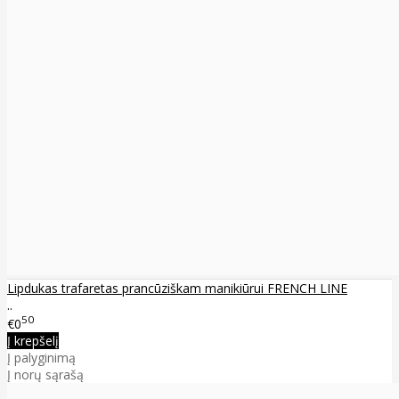
Lipdukas trafaretas prancūziškam manikiūrui FRENCH LINE
..
50
€0
Į krepšelį
Į palyginimą
Į norų sąrašą