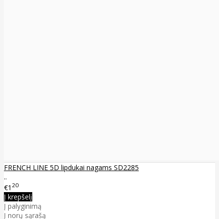
FRENCH LINE 5D lipdukai nagams SD2285
..
20
€1
Į krepšelį
Į palyginimą
Į norų sąrašą