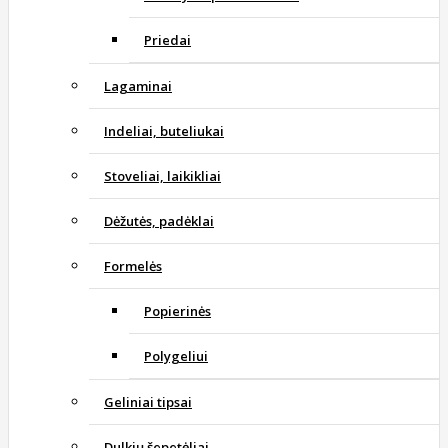
Priedai
Lagaminai
Indeliai, buteliukai
Stoveliai, laikikliai
Dėžutės, padėklai
Formelės
Popierinės
Polygeliui
Geliniai tipsai
Dulkių šepetėliai