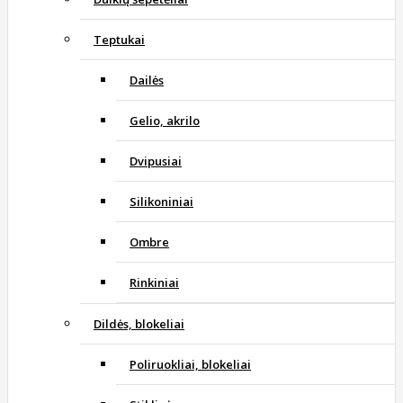
Teptukai
Dailės
Gelio, akrilo
Dvipusiai
Silikoniniai
Ombre
Rinkiniai
Dildės, blokeliai
Poliruokliai, blokeliai