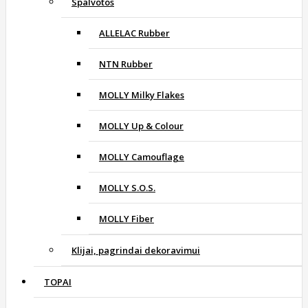
Spalvotos
ALLELAC Rubber
NTN Rubber
MOLLY Milky Flakes
MOLLY Up & Colour
MOLLY Camouflage
MOLLY S.O.S.
MOLLY Fiber
Klijai, pagrindai dekoravimui
TOPAI