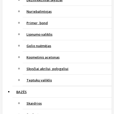
Dezinfekciniai skysčiai
Nuriebalintojas
Primer, bond
Lipnumo valiklis
Gelio nuėmėjas
Kosmetinis acetonas
Skysčiai akrilui, polygeliui
Teptukų valiklis
BAZĖS
Skaidrios