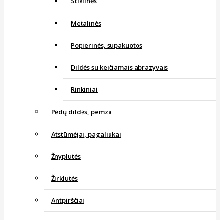
Stiklinės
Metalinės
Popierinės, supakuotos
Dildės su keičiamais abrazyvais
Rinkiniai
Pėdų dildės, pemza
Atstūmėjai, pagaliukai
Žnyplutės
Žirklutės
Antpirščiai