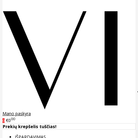
Mano paskyra
00
€0
0
Prekių krepšelis tuščias!
IŠPARDAVIMAS