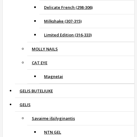
Delicate French (298-306)
Milkshake (307-315)
Limited Edition (316-333)
MOLLY NAILS
CAT EYE
Magnetai
GELIS BUTELIUKE
GELIS
Savaime išsilyginantis
NTN GEL