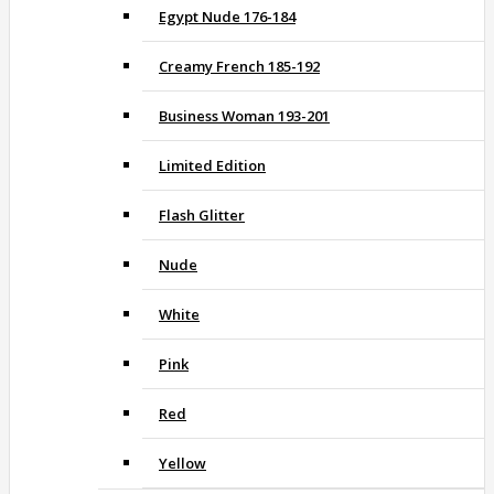
Egypt Nude 176-184
Creamy French 185-192
Business Woman 193-201
Limited Edition
Flash Glitter
Nude
White
Pink
Red
Yellow