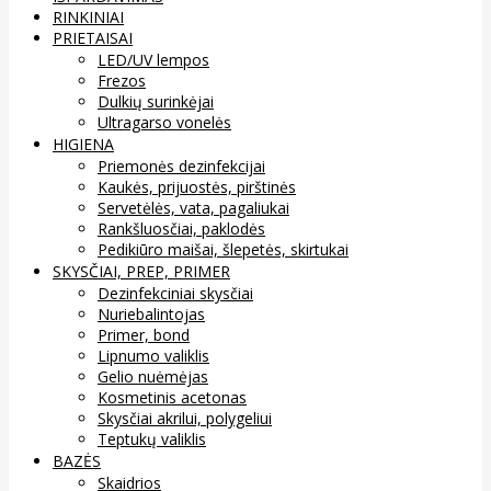
RINKINIAI
PRIETAISAI
LED/UV lempos
Frezos
Dulkių surinkėjai
Ultragarso vonelės
HIGIENA
Priemonės dezinfekcijai
Kaukės, prijuostės, pirštinės
Servetėlės, vata, pagaliukai
Rankšluosčiai, paklodės
Pedikiūro maišai, šlepetės, skirtukai
SKYSČIAI, PREP, PRIMER
Dezinfekciniai skysčiai
Nuriebalintojas
Primer, bond
Lipnumo valiklis
Gelio nuėmėjas
Kosmetinis acetonas
Skysčiai akrilui, polygeliui
Teptukų valiklis
BAZĖS
Skaidrios