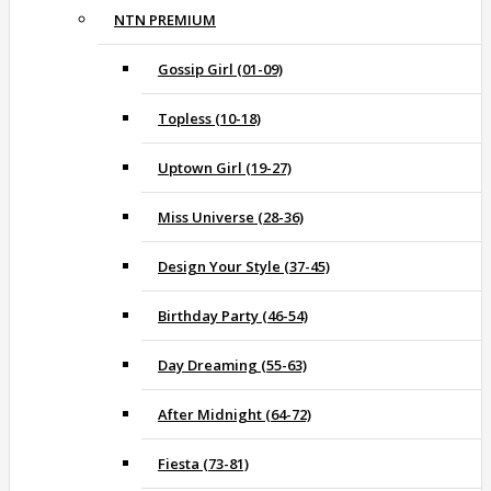
NTN PREMIUM
Gossip Girl (01-09)
Topless (10-18)
Uptown Girl (19-27)
Miss Universe (28-36)
Design Your Style (37-45)
Birthday Party (46-54)
Day Dreaming (55-63)
After Midnight (64-72)
Fiesta (73-81)