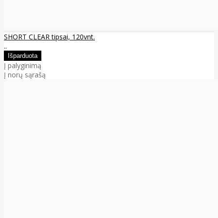
SHORT CLEAR tipsai, 120vnt.
..
Į palyginimą
Į norų sąrašą