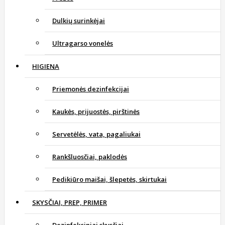
Dulkių surinkėjai
Ultragarso vonelės
HIGIENA
Priemonės dezinfekcijai
Kaukės, prijuostės, pirštinės
Servetėlės, vata, pagaliukai
Rankšluosčiai, paklodės
Pedikiūro maišai, šlepetės, skirtukai
SKYSČIAI, PREP, PRIMER