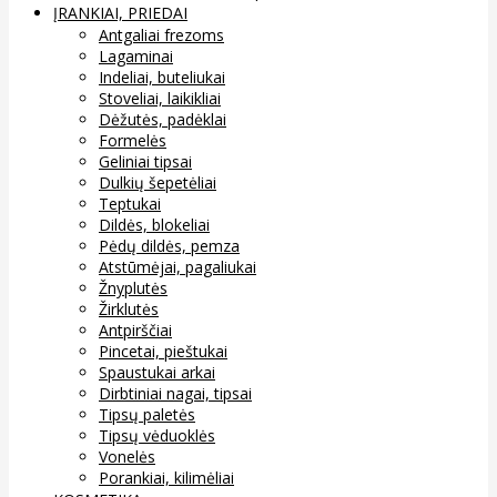
ĮRANKIAI, PRIEDAI
Antgaliai frezoms
Lagaminai
Indeliai, buteliukai
Stoveliai, laikikliai
Dėžutės, padėklai
Formelės
Geliniai tipsai
Dulkių šepetėliai
Teptukai
Dildės, blokeliai
Pėdų dildės, pemza
Atstūmėjai, pagaliukai
Žnyplutės
Žirklutės
Antpirščiai
Pincetai, pieštukai
Spaustukai arkai
Dirbtiniai nagai, tipsai
Tipsų paletės
Tipsų vėduoklės
Vonelės
Porankiai, kilimėliai