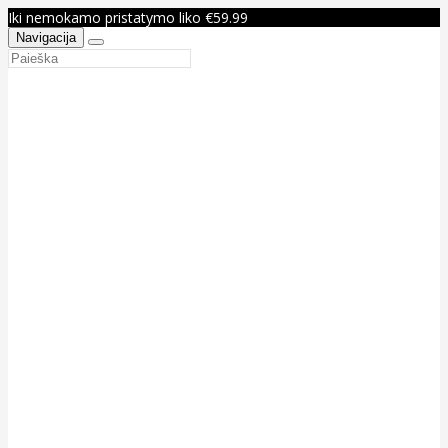
Iki nemokamo pristatymo liko €59.99
Navigacija