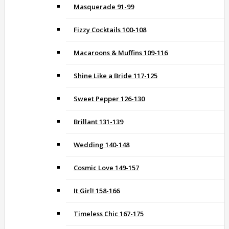
Masquerade 91-99
Fizzy Cocktails 100-108
Macaroons & Muffins 109-116
Shine Like a Bride 117-125
Sweet Pepper 126-130
Brillant 131-139
Wedding 140-148
Cosmic Love 149-157
It Girl! 158-166
Timeless Chic 167-175