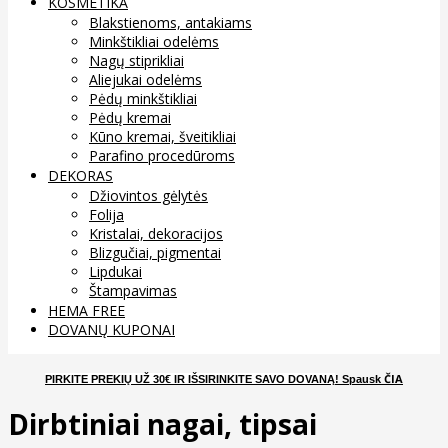
KOSMETIKA
Blakstienoms, antakiams
Minkštikliai odelėms
Nagų stiprikliai
Aliejukai odelėms
Pėdų minkštikliai
Pėdų kremai
Kūno kremai, šveitikliai
Parafino procedūroms
DEKORAS
Džiovintos gėlytės
Folija
Kristalai, dekoracijos
Blizgučiai, pigmentai
Lipdukai
Štampavimas
HEMA FREE
DOVANŲ KUPONAI
ČIA
PIRKITE PREKIŲ UŽ 30€ IR IŠSIRINKITE SAVO DOVANĄ
! Spausk
Dirbtiniai nagai, tipsai