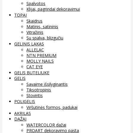
Spalvotos
Klijai, pagrindai dekoravimui
TOPAI
Skaidrus
Matinis, satininis
Vitražinis
Su spalva, blizgučiu
GELINIS LAKAS
ALLELAC
NTN PREMIUM
MOLLY NAILS
CAT EYE
GELIS BUTELIUKE
GELIS
Savaime išsilyginantis
Tiksotropinis
Stovintis
POLIGELIS
Viršutinės formos, padukai
AKRILAS
DAŽAI
WATERCOLOR dažai
PROART dekoravimo pasta