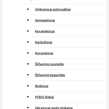
Silikoniniai poliruokliai
Deimantiniai
Keramikiniai
Karbidiniai
Korundiniai
Šlifavimo juostelės
Šlifavimo kepurėlės
Rinkiniai
PODO diskai
Abrazyvai podo diskams