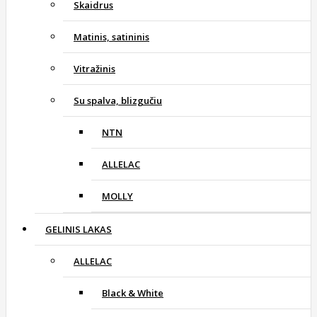
Skaidrus
Matinis, satininis
Vitražinis
Su spalva, blizgučiu
NTN
ALLELAC
MOLLY
GELINIS LAKAS
ALLELAC
Black & White