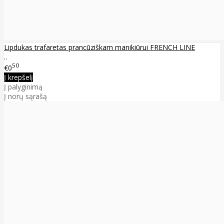
Lipdukas trafaretas prancūziškam manikiūrui FRENCH LINE
..
50
€0
Į krepšelį
Į palyginimą
Į norų sąrašą