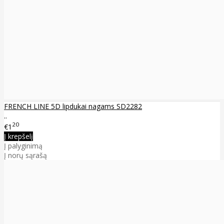
FRENCH LINE 5D lipdukai nagams SD2282
..
20
€1
Į krepšelį
Į palyginimą
Į norų sąrašą