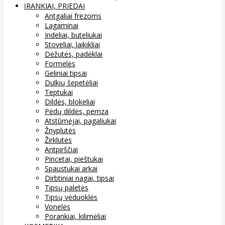
ĮRANKIAI, PRIEDAI
Antgaliai frezoms
Lagaminai
Indeliai, buteliukai
Stoveliai, laikikliai
Dėžutės, padėklai
Formelės
Geliniai tipsai
Dulkių šepetėliai
Teptukai
Dildės, blokeliai
Pėdų dildės, pemza
Atstūmėjai, pagaliukai
Žnyplutės
Žirklutės
Antpirščiai
Pincetai, pieštukai
Spaustukai arkai
Dirbtiniai nagai, tipsai
Tipsų paletės
Tipsų vėduoklės
Vonelės
Porankiai, kilimėliai