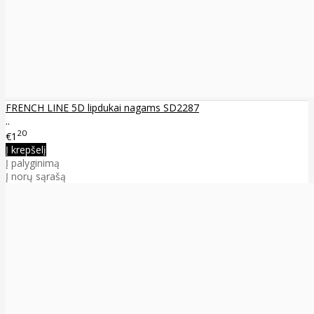
FRENCH LINE 5D lipdukai nagams SD2287
..
20
€1
Į krepšelį
Į palyginimą
Į norų sąrašą