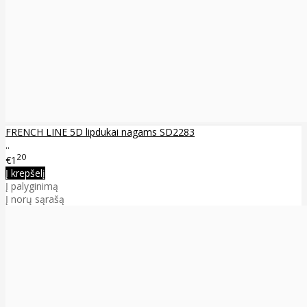
FRENCH LINE 5D lipdukai nagams SD2283
..
20
€1
Į krepšelį
Į palyginimą
Į norų sąrašą