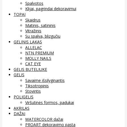
Spalvotos
Klijai, pagrindai dekoravimui
TOPAI
Skaidrus
Matinis, satininis
Vitražinis
Su spalva, blizgučiu
GELINIS LAKAS
ALLELAC
NTN PREMIUM
MOLLY NAILS
CAT EYE
GELIS BUTELIUKE
GELIS
Savaime išsilyginantis
Tiksotropinis
Stovintis
POLIGELIS
Viršutinės formos, padukai
AKRILAS
DAŽAI
WATERCOLOR dažai
PROART dekoravimo pasta