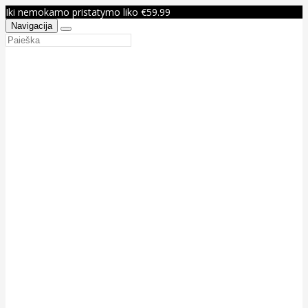
Iki nemokamo pristatymo liko €59.99
Navigacija