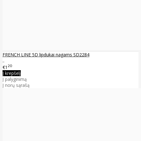
FRENCH LINE 5D lipdukai nagams SD2284
..
20
€1
Į krepšelį
Į palyginimą
Į norų sąrašą