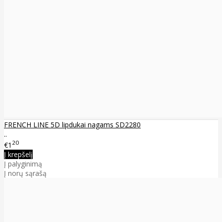
FRENCH LINE 5D lipdukai nagams SD2280
..
20
€1
Į krepšelį
Į palyginimą
Į norų sąrašą