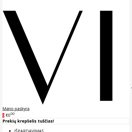
Mano paskyra
00
€0
0
Prekių krepšelis tuščias!
IŠPARDAVIMAS