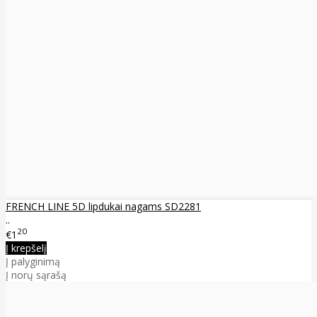
FRENCH LINE 5D lipdukai nagams SD2281
..
20
€1
Į krepšelį
Į palyginimą
Į norų sąrašą