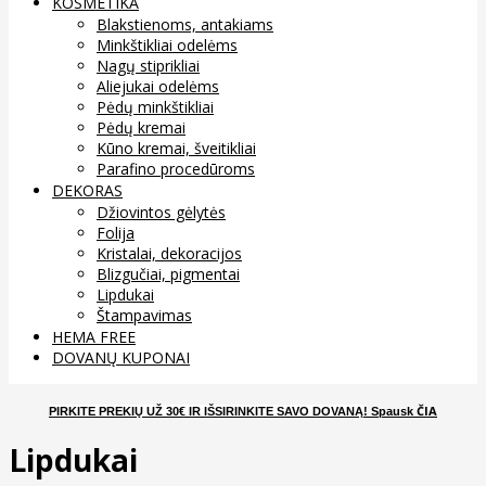
KOSMETIKA
Blakstienoms, antakiams
Minkštikliai odelėms
Nagų stiprikliai
Aliejukai odelėms
Pėdų minkštikliai
Pėdų kremai
Kūno kremai, šveitikliai
Parafino procedūroms
DEKORAS
Džiovintos gėlytės
Folija
Kristalai, dekoracijos
Blizgučiai, pigmentai
Lipdukai
Štampavimas
HEMA FREE
DOVANŲ KUPONAI
ČIA
PIRKITE PREKIŲ UŽ 30€ IR IŠSIRINKITE SAVO DOVANĄ
! Spausk
Lipdukai