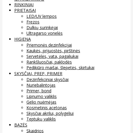
RINKINIAI
PRIETAISAI
LED/UV lempos
Frezos
Dulkių surinkėjai
Ultragarso vonelės
HIGIENA
Priemonės dezinfekcijai
Kaukės, prijuostės, pirštinės
Servetėlės, vata, pagaliukai
Rankšluosčiai, paklodės
Pedikiūro maišai, šlepetės, skirtukai
SKYSČIAI, PREP, PRIMER
Dezinfekciniai skysčiai
Nuriebalintojas
Primer, bond
Lipnumo valiklis
Gelio nuėmėjas
Kosmetinis acetonas
Skysčiai akrilui, polygeliui
Teptukų valiklis
BAZĖS
Skaidrios