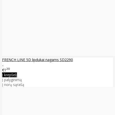
FRENCH LINE 5D lipdukai nagams SD2290
..
20
€1
Į krepšelį
Į palyginimą
Į norų sąrašą