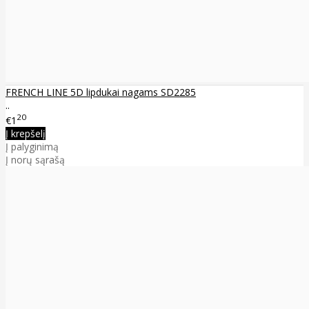
FRENCH LINE 5D lipdukai nagams SD2285
..
20
€1
Į krepšelį
Į palyginimą
Į norų sąrašą