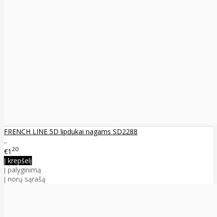
FRENCH LINE 5D lipdukai nagams SD2288
..
20
€1
Į krepšelį
Į palyginimą
Į norų sąrašą