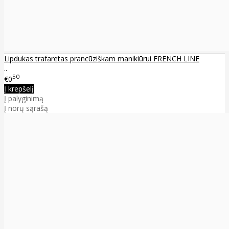
Lipdukas trafaretas prancūziškam manikiūrui FRENCH LINE
..
50
€0
Į krepšelį
Į palyginimą
Į norų sąrašą