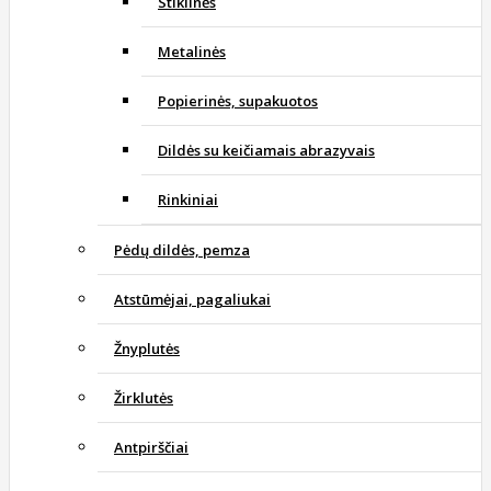
Stiklinės
Metalinės
Popierinės, supakuotos
Dildės su keičiamais abrazyvais
Rinkiniai
Pėdų dildės, pemza
Atstūmėjai, pagaliukai
Žnyplutės
Žirklutės
Antpirščiai