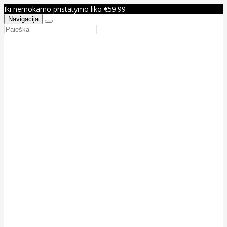
Iki nemokamo pristatymo liko €59.99
Navigacija