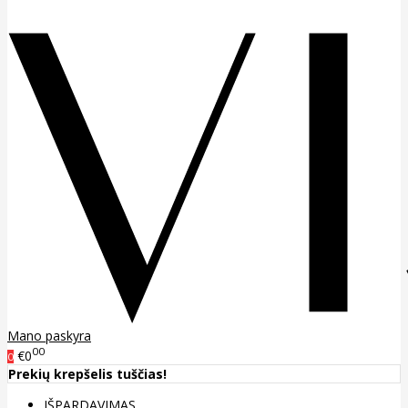
Mano paskyra
00
€0
0
Prekių krepšelis tuščias!
IŠPARDAVIMAS