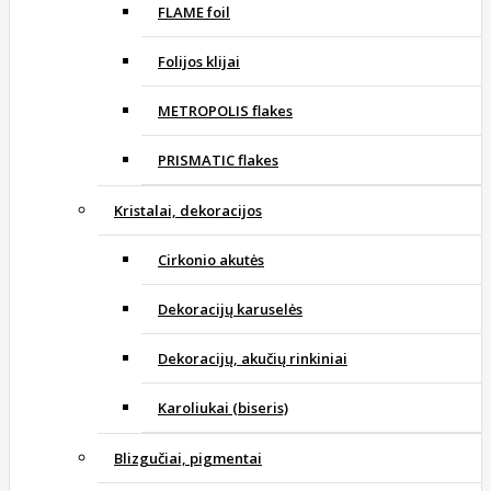
FLAME foil
Folijos klijai
METROPOLIS flakes
PRISMATIC flakes
Kristalai, dekoracijos
Cirkonio akutės
Dekoracijų karuselės
Dekoracijų, akučių rinkiniai
Karoliukai (biseris)
Blizgučiai, pigmentai