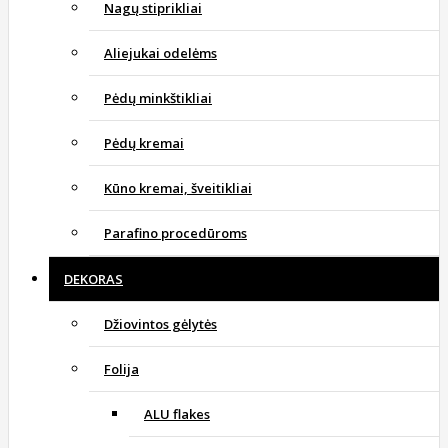
Nagų stiprikliai
Aliejukai odelėms
Pėdų minkštikliai
Pėdų kremai
Kūno kremai, šveitikliai
Parafino procedūroms
DEKORAS
Džiovintos gėlytės
Folija
ALU flakes