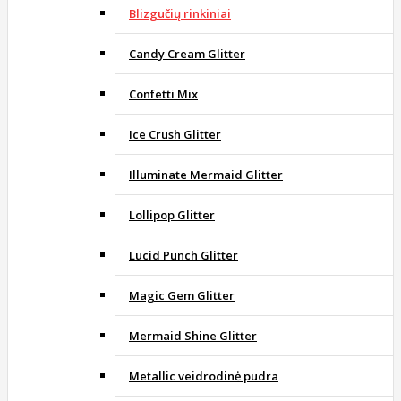
Blizgučių rinkiniai
Candy Cream Glitter
Confetti Mix
Ice Crush Glitter
Illuminate Mermaid Glitter
Lollipop Glitter
Lucid Punch Glitter
Magic Gem Glitter
Mermaid Shine Glitter
Metallic veidrodinė pudra