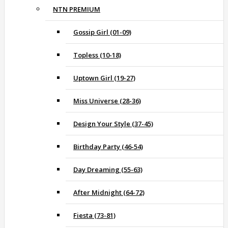
NTN PREMIUM
Gossip Girl (01-09)
Topless (10-18)
Uptown Girl (19-27)
Miss Universe (28-36)
Design Your Style (37-45)
Birthday Party (46-54)
Day Dreaming (55-63)
After Midnight (64-72)
Fiesta (73-81)