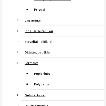
Priedai
Lagaminai
Indeliai, buteliukai
Stoveliai, laikikliai
Dėžutės, padėklai
Formelės
Popierinės
Polygeliui
Geliniai tipsai
Dulkių šepetėliai