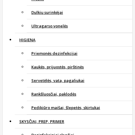
Dulkių surinkėjai
Ultragarso vonelės
HIGIENA
Priemonės dezinfekcijai
Kaukės, prijuostės, pirštinės
Servetėlės, vata, pagaliukai
Rankšluosčiai, paklodės
Pedikiūro maišai, šlepetės, skirtukai
SKYSČIAI, PREP, PRIMER