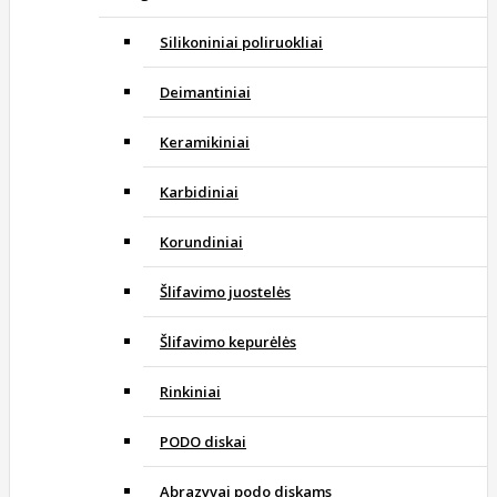
Silikoniniai poliruokliai
Deimantiniai
Keramikiniai
Karbidiniai
Korundiniai
Šlifavimo juostelės
Šlifavimo kepurėlės
Rinkiniai
PODO diskai
Abrazyvai podo diskams