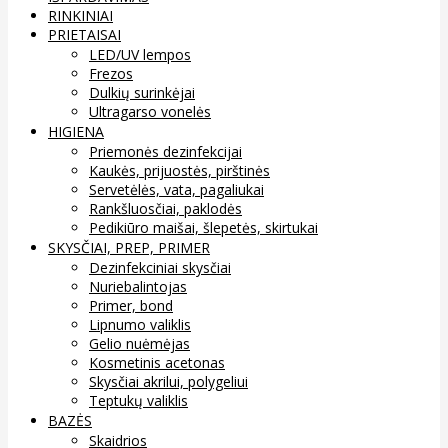
RINKINIAI
PRIETAISAI
LED/UV lempos
Frezos
Dulkių surinkėjai
Ultragarso vonelės
HIGIENA
Priemonės dezinfekcijai
Kaukės, prijuostės, pirštinės
Servetėlės, vata, pagaliukai
Rankšluosčiai, paklodės
Pedikiūro maišai, šlepetės, skirtukai
SKYSČIAI, PREP, PRIMER
Dezinfekciniai skysčiai
Nuriebalintojas
Primer, bond
Lipnumo valiklis
Gelio nuėmėjas
Kosmetinis acetonas
Skysčiai akrilui, polygeliui
Teptukų valiklis
BAZĖS
Skaidrios