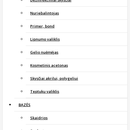
Dezinfekciniai skysčiai
Nuriebalintojas
Primer, bond
Lipnumo valiklis
Gelio nuėmėjas
Kosmetinis acetonas
Skysčiai akrilui, polygeliui
Teptukų valiklis
BAZĖS
Skaidrios