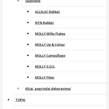
Spalvotos
ALLELAC Rubber
NTN Rubber
MOLLY Milky Flakes
MOLLY Up & Colour
MOLLY Camouflage
MOLLY S.O.S.
MOLLY Fiber
Klijai, pagrindai dekoravimui
TOPAI