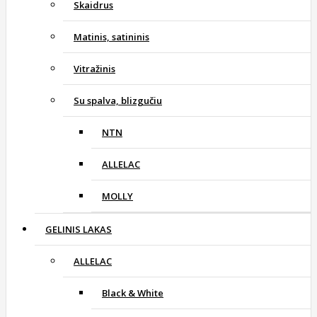
Skaidrus
Matinis, satininis
Vitražinis
Su spalva, blizgučiu
NTN
ALLELAC
MOLLY
GELINIS LAKAS
ALLELAC
Black & White