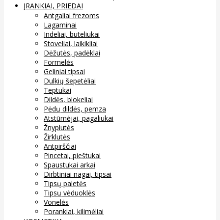
ĮRANKIAI, PRIEDAI
Antgaliai frezoms
Lagaminai
Indeliai, buteliukai
Stoveliai, laikikliai
Dėžutės, padėklai
Formelės
Geliniai tipsai
Dulkių šepetėliai
Teptukai
Dildės, blokeliai
Pėdų dildės, pemza
Atstūmėjai, pagaliukai
Žnyplutės
Žirklutės
Antpirščiai
Pincetai, pieštukai
Spaustukai arkai
Dirbtiniai nagai, tipsai
Tipsų paletės
Tipsų vėduoklės
Vonelės
Porankiai, kilimėliai