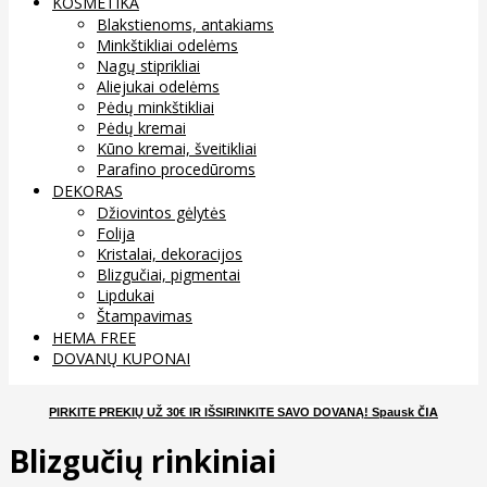
KOSMETIKA
Blakstienoms, antakiams
Minkštikliai odelėms
Nagų stiprikliai
Aliejukai odelėms
Pėdų minkštikliai
Pėdų kremai
Kūno kremai, šveitikliai
Parafino procedūroms
DEKORAS
Džiovintos gėlytės
Folija
Kristalai, dekoracijos
Blizgučiai, pigmentai
Lipdukai
Štampavimas
HEMA FREE
DOVANŲ KUPONAI
ČIA
PIRKITE PREKIŲ UŽ 30€ IR IŠSIRINKITE SAVO DOVANĄ
! Spausk
Blizgučių rinkiniai