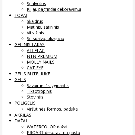
Spalvotos
Klijai, pagrindai dekoravimui
TOPAI
Skaidrus
Matinis, satininis
Vitražinis
Su spalva, blizgučiu
GELINIS LAKAS
ALLELAC
NTN PREMIUM
MOLLY NAILS
CAT EYE
GELIS BUTELIUKE
GELIS
Savaime išsilyginantis
Tiksotropinis
Stovintis
POLIGELIS
Viršutinės formos, padukai
AKRILAS
DAŽAI
WATERCOLOR dažai
PROART dekoravimo pasta