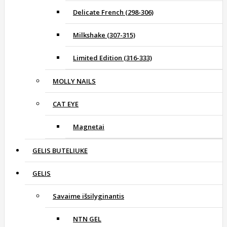
Delicate French (298-306)
Milkshake (307-315)
Limited Edition (316-333)
MOLLY NAILS
CAT EYE
Magnetai
GELIS BUTELIUKE
GELIS
Savaime išsilyginantis
NTN GEL