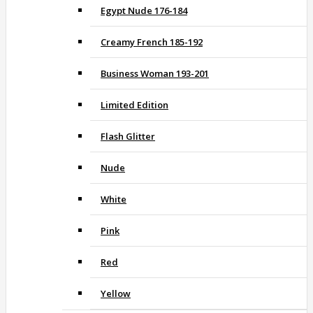
Egypt Nude 176-184
Creamy French 185-192
Business Woman 193-201
Limited Edition
Flash Glitter
Nude
White
Pink
Red
Yellow