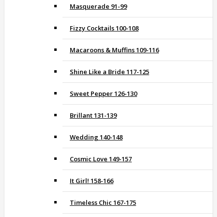
Masquerade 91-99
Fizzy Cocktails 100-108
Macaroons & Muffins 109-116
Shine Like a Bride 117-125
Sweet Pepper 126-130
Brillant 131-139
Wedding 140-148
Cosmic Love 149-157
It Girl! 158-166
Timeless Chic 167-175