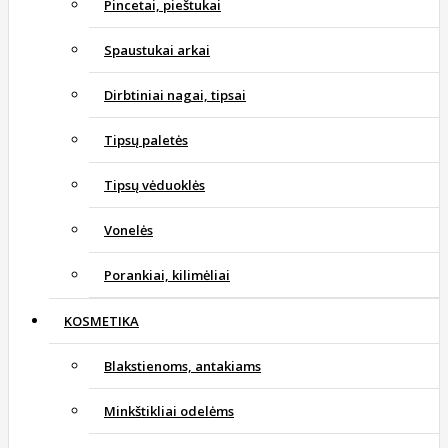
Pincetai, pieštukai
Spaustukai arkai
Dirbtiniai nagai, tipsai
Tipsų paletės
Tipsų vėduoklės
Vonelės
Porankiai, kilimėliai
KOSMETIKA
Blakstienoms, antakiams
Minkštikliai odelėms