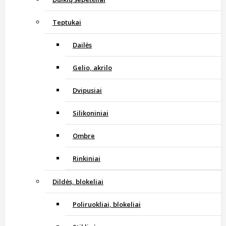
Teptukai
Dailės
Gelio, akrilo
Dvipusiai
Silikoniniai
Ombre
Rinkiniai
Dildės, blokeliai
Poliruokliai, blokeliai