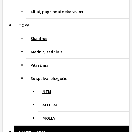
Klijai, pagrindai dekoravimui
TOPAI
Skaidrus
Matinis, satininis
Vitražinis
Su spalva, blizgučiu
NTN
ALLELAC
MOLLY