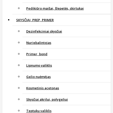
Pedikiūro maišai, šlepetės, skirtukai
SKYSČIAI, PREP, PRIMER
Dezinfekciniai skysčiai
Nuriebalintojas
Primer, bond
Lipnumo valiklis
Gelio nuėmėjas
Kosmetinis acetonas
Skysčiai akrilui, polygeliui
Teptukų valiklis