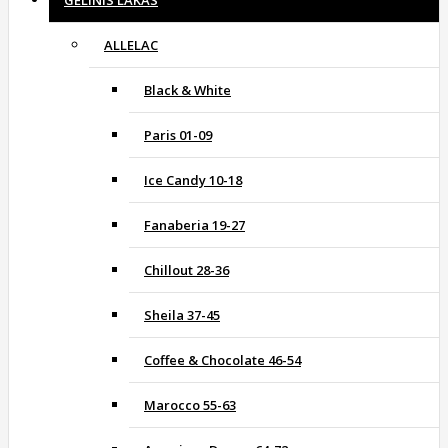
GELINIS LAKAS
ALLELAC
Black & White
Paris 01-09
Ice Candy 10-18
Fanaberia 19-27
Chillout 28-36
Sheila 37-45
Coffee & Chocolate 46-54
Marocco 55-63