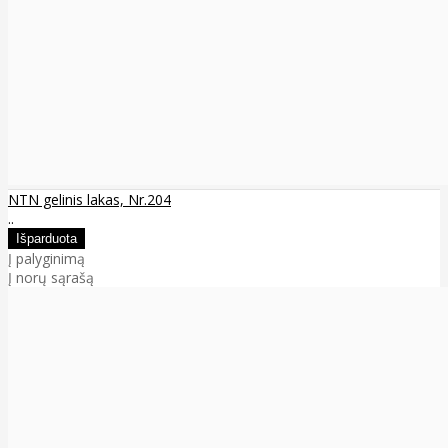
NTN gelinis lakas, Nr.204
..
Į palyginimą
Į norų sąrašą