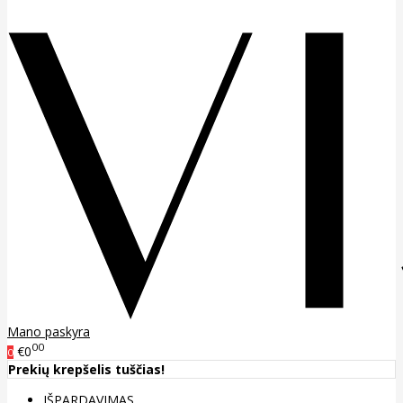
Mano paskyra
00
€0
0
Prekių krepšelis tuščias!
IŠPARDAVIMAS