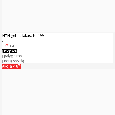
NTN gelinis lakas, Nr.199
..
99
99
€2
€4
Į krepšelį
Į palyginimą
Į norų sąrašą
%
Akcija
-18