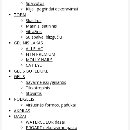
Spalvotos
Klijai, pagrindai dekoravimui
TOPAI
Skaidrus
Matinis, satininis
Vitražinis
Su spalva, blizgučiu
GELINIS LAKAS
ALLELAC
NTN PREMIUM
MOLLY NAILS
CAT EYE
GELIS BUTELIUKE
GELIS
Savaime išsilyginantis
Tiksotropinis
Stovintis
POLIGELIS
Viršutinės formos, padukai
AKRILAS
DAŽAI
WATERCOLOR dažai
PROART dekoravimo pasta