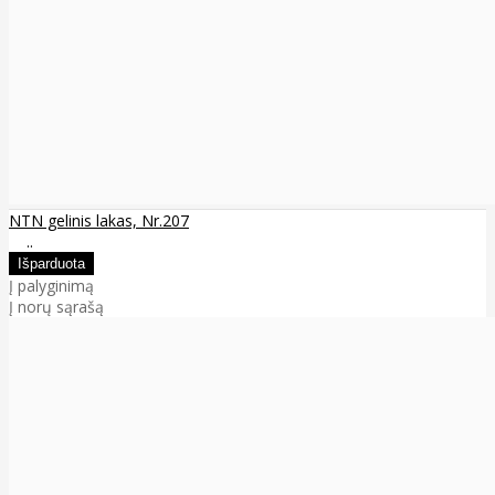
NTN gelinis lakas, Nr.207
..
Į palyginimą
Į norų sąrašą