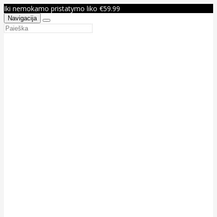
Iki nemokamo pristatymo liko €59.99
Navigacija