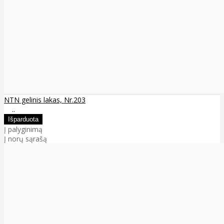
NTN gelinis lakas, Nr.203
..
Į palyginimą
Į norų sąrašą