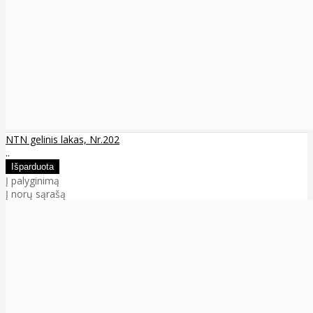
NTN gelinis lakas, Nr.202
..
Į palyginimą
Į norų sąrašą