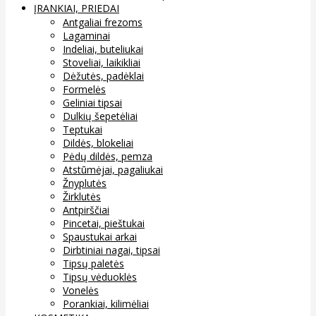
ĮRANKIAI, PRIEDAI
Antgaliai frezoms
Lagaminai
Indeliai, buteliukai
Stoveliai, laikikliai
Dėžutės, padėklai
Formelės
Geliniai tipsai
Dulkių šepetėliai
Teptukai
Dildės, blokeliai
Pėdų dildės, pemza
Atstūmėjai, pagaliukai
Žnyplutės
Žirklutės
Antpirščiai
Pincetai, pieštukai
Spaustukai arkai
Dirbtiniai nagai, tipsai
Tipsų paletės
Tipsų vėduoklės
Vonelės
Porankiai, kilimėliai