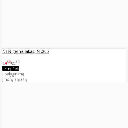
NTN gelinis lakas, Nr.205
..
50
50
€4
€5
Į krepšelį
Į palyginimą
Į norų sąrašą