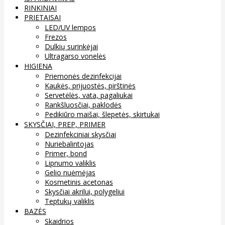
RINKINIAI
PRIETAISAI
LED/UV lempos
Frezos
Dulkių surinkėjai
Ultragarso vonelės
HIGIENA
Priemonės dezinfekcijai
Kaukės, prijuostės, pirštinės
Servetėlės, vata, pagaliukai
Rankšluosčiai, paklodės
Pedikiūro maišai, šlepetės, skirtukai
SKYSČIAI, PREP, PRIMER
Dezinfekciniai skysčiai
Nuriebalintojas
Primer, bond
Lipnumo valiklis
Gelio nuėmėjas
Kosmetinis acetonas
Skysčiai akrilui, polygeliui
Teptukų valiklis
BAZĖS
Skaidrios