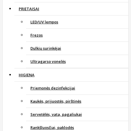
PRIETAISAI
LED/UV lempos
Frezos
Dulkių surinkėjai
Ultragarso vonelės
HIGIENA
Priemonės dezinfekcijai
Kaukės, prijuostės, pirštinės
Servetėlės, vata, pagaliukai
Rankšluosčiai, paklodės