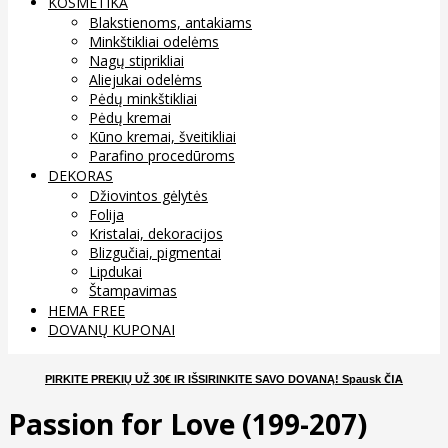
KOSMETIKA
Blakstienoms, antakiams
Minkštikliai odelėms
Nagų stiprikliai
Aliejukai odelėms
Pėdų minkštikliai
Pėdų kremai
Kūno kremai, šveitikliai
Parafino procedūroms
DEKORAS
Džiovintos gėlytės
Folija
Kristalai, dekoracijos
Blizgučiai, pigmentai
Lipdukai
Štampavimas
HEMA FREE
DOVANŲ KUPONAI
ČIA
PIRKITE PREKIŲ UŽ 30€ IR IŠSIRINKITE SAVO DOVANĄ
! Spausk
Passion for Love (199-207)