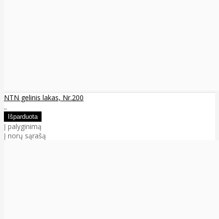
NTN gelinis lakas, Nr.200
..
Į palyginimą
Į norų sąrašą