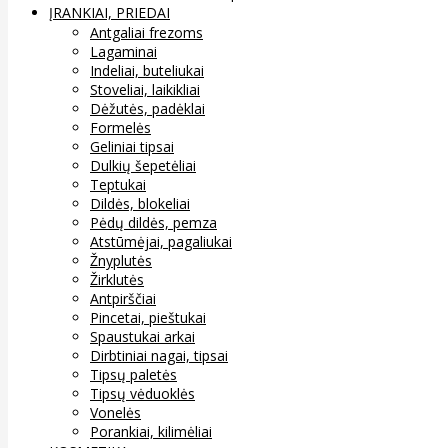
ĮRANKIAI, PRIEDAI
Antgaliai frezoms
Lagaminai
Indeliai, buteliukai
Stoveliai, laikikliai
Dėžutės, padėklai
Formelės
Geliniai tipsai
Dulkių šepetėliai
Teptukai
Dildės, blokeliai
Pėdų dildės, pemza
Atstūmėjai, pagaliukai
Žnyplutės
Žirklutės
Antpirščiai
Pincetai, pieštukai
Spaustukai arkai
Dirbtiniai nagai, tipsai
Tipsų paletės
Tipsų vėduoklės
Vonelės
Porankiai, kilimėliai