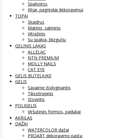
Spalvotos
Klijai, pagrindai dekoravimui
TOPAI
Skaidrus
Matinis, satininis
Vitražinis
Su spalva, blizgučiu
GELINIS LAKAS
ALLELAC
NTN PREMIUM
MOLLY NAILS
CAT EYE
GELIS BUTELIUKE
GELIS
Savaime išsilyginantis
Tiksotropinis
Stovintis
POLIGELIS
Viršutinės formos, padukai
AKRILAS
DAŽAI
WATERCOLOR dažai
PROART dekoravimo pasta