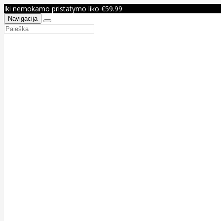
Iki nemokamo pristatymo liko €59.99
Navigacija