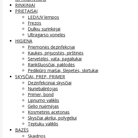
RINKINIAI
PRIETAISAI
LED/UV lempos
Frezos
Dulkių surinkėjai
Ultragarso vonelės
HIGIENA
Priemonės dezinfekcijai
Kaukės, prijuostės, pirštinės
Servetėlės, vata, pagaliukai
Rankšluosčiai, paklodės
Pedikiūro maišai, šlepetės, skirtukai
SKYSČIAI, PREP, PRIMER
Dezinfekciniai skysčiai
Nuriebalintojas
Primer, bond
Lipnumo valiklis
Gelio nuėmėjas
Kosmetinis acetonas
Skysčiai akrilui, polygeliui
Teptukų valiklis
BAZĖS
Skaidrios