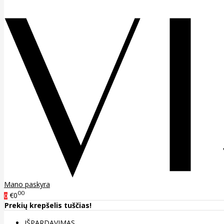
Mano paskyra
00
€0
0
Prekių krepšelis tuščias!
IŠPARDAVIMAS