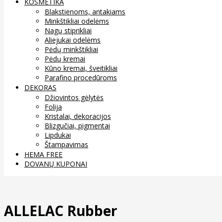
KOSMETIKA
Blakstienoms, antakiams
Minkštikliai odelėms
Nagų stiprikliai
Aliejukai odelėms
Pėdų minkštikliai
Pėdų kremai
Kūno kremai, šveitikliai
Parafino procedūroms
DEKORAS
Džiovintos gėlytės
Folija
Kristalai, dekoracijos
Blizgučiai, pigmentai
Lipdukai
Štampavimas
HEMA FREE
DOVANŲ KUPONAI
ALLELAC Rubber