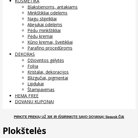
KOSMETIKA
Blakstienoms, antakiams
Minkštikliai odelėms
Nagų stiprikliai
Aliejukai odelėms
Pėdų minkštikliai
Pėdų kremai
Kūno kremai, šveitikliai
Parafino procedūroms
DEKORAS
Džiovintos gėlytės
Folija
Kristalai, dekoracijos
Blizgučiai, pigmentai
Lipdukai
Štampavimas
HEMA FREE
DOVANŲ KUPONAI
ČIA
PIRKITE PREKIŲ UŽ 30€ IR IŠSIRINKITE SAVO DOVANĄ
! Spausk
Plokštelės