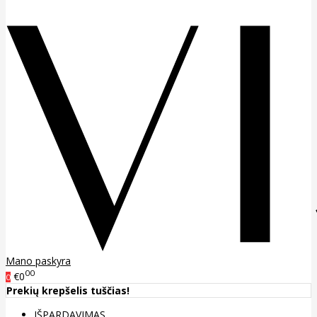
Mano paskyra
00
€0
0
Prekių krepšelis tuščias!
IŠPARDAVIMAS