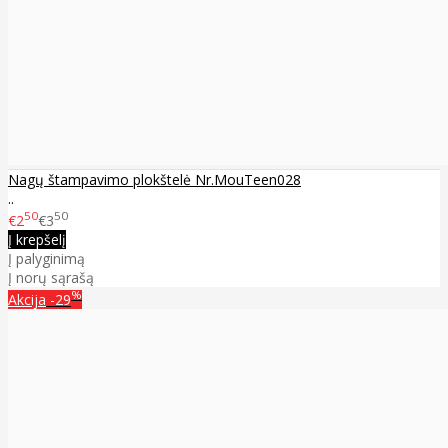
Nagų štampavimo plokštelė Nr.MouTeen028
..
50
50
€2
€3
Į krepšelį
Į palyginimą
Į norų sąrašą
%
Akcija
-29