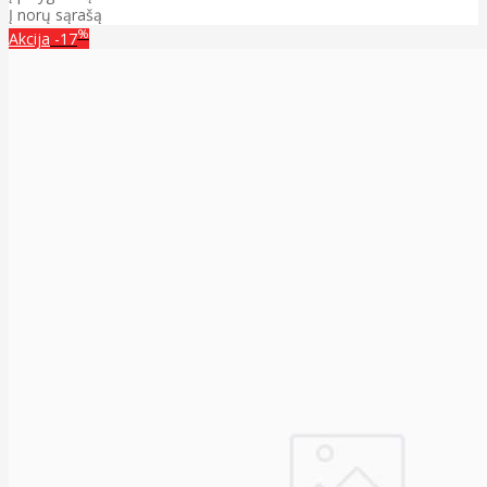
Į norų sąrašą
%
Akcija
-17