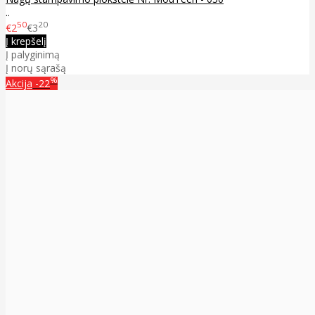
..
50
20
€2
€3
Į krepšelį
Į palyginimą
Į norų sąrašą
%
Akcija
-22