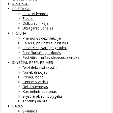
RINKINIAI
PRIETAISAI
LED/UV lempos
Frezos
Dulkių surinkėjai
Ultragarso vonelės
HIGIENA
Priemonės dezinfekcijai
Kaukės, prijuostės, pirštinės
Servetėlės, vata, pagaliukai
Rankšluosčiai, paklodės
Pedikiūro maišai, šlepetės, skirtukai
SKYSČIAI, PREP, PRIMER
Dezinfekciniai skysčiai
Nuriebalintojas
Primer, bond
Lipnumo valiklis
Gelio nuėmėjas
Kosmetinis acetonas
Skysčiai akrilui, polygeliui
Teptukų valiklis
BAZĖS
Skaidrios