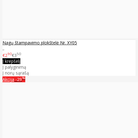
Nagų štampavimo plokštelė Nr. XY05
..
90
50
€2
€3
Į krepšelį
Į palyginimą
Į norų sąrašą
%
Akcija
-29