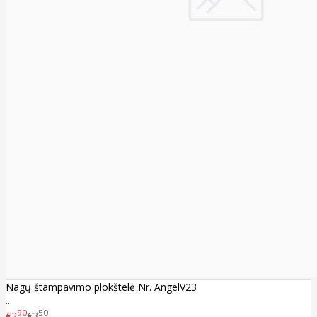
Nagų štampavimo plokštelė Nr. AngelV23
..
90
50
€2
€3