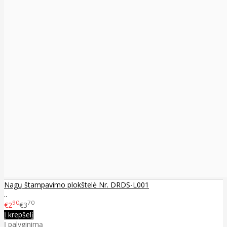
Nagų štampavimo plokštelė Nr. DRDS-L001
..
90
70
€2
€3
Į krepšelį
Į palyginimą