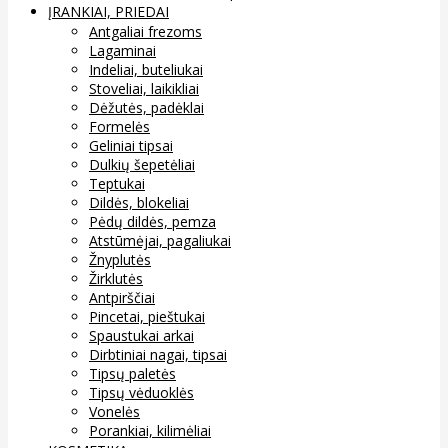
ĮRANKIAI, PRIEDAI
Antgaliai frezoms
Lagaminai
Indeliai, buteliukai
Stoveliai, laikikliai
Dėžutės, padėklai
Formelės
Geliniai tipsai
Dulkių šepetėliai
Teptukai
Dildės, blokeliai
Pėdų dildės, pemza
Atstūmėjai, pagaliukai
Žnyplutės
Žirklutės
Antpirščiai
Pincetai, pieštukai
Spaustukai arkai
Dirbtiniai nagai, tipsai
Tipsų paletės
Tipsų vėduoklės
Vonelės
Porankiai, kilimėliai