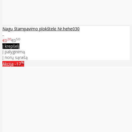
Nagų štampavimo plokštelė Nr.hehe030
..
20
50
€0
€0
Į krepšelį
Į palyginimą
Į norų sąrašą
%
Akcija
-17