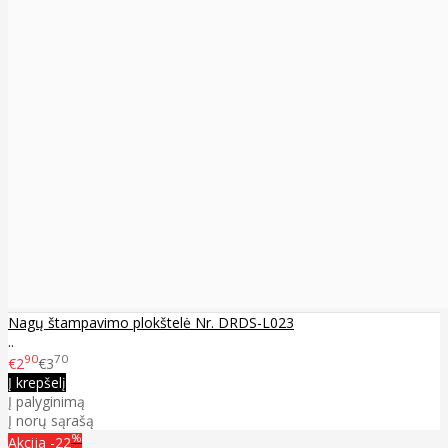
Nagų štampavimo plokštelė Nr. DRDS-L023
..
90
70
€2
€3
Į krepšelį
Į palyginimą
Į norų sąrašą
%
Akcija
-22