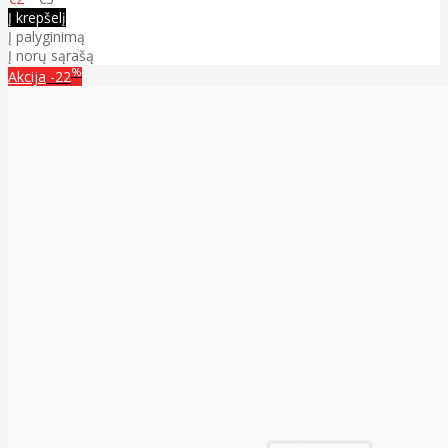
Į krepšelį
Į palyginimą
Į norų sąrašą
%
Akcija
-22