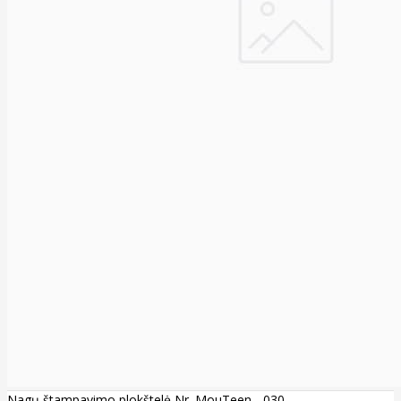
Nagų štampavimo plokštelė Nr. MouTeen - 030