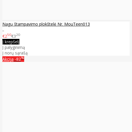
Nagų štampavimo plokštelė Nr. MouTeen013
..
50
20
€2
€3
Į krepšelį
Į palyginimą
Į norų sąrašą
%
Akcija
-82