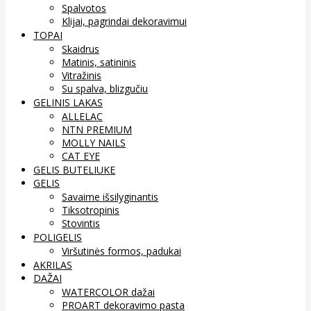
Spalvotos
Klijai, pagrindai dekoravimui
TOPAI
Skaidrus
Matinis, satininis
Vitražinis
Su spalva, blizgučiu
GELINIS LAKAS
ALLELAC
NTN PREMIUM
MOLLY NAILS
CAT EYE
GELIS BUTELIUKE
GELIS
Savaime išsilyginantis
Tiksotropinis
Stovintis
POLIGELIS
Viršutinės formos, padukai
AKRILAS
DAŽAI
WATERCOLOR dažai
PROART dekoravimo pasta