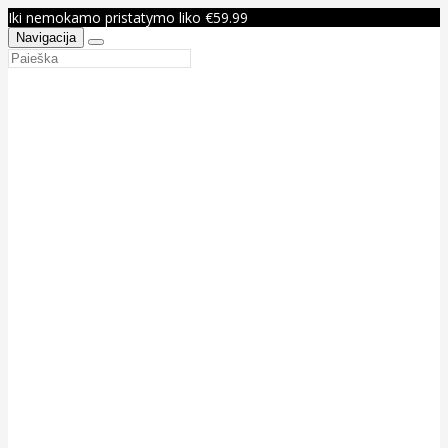
Iki nemokamo pristatymo liko €59.99
Navigacija