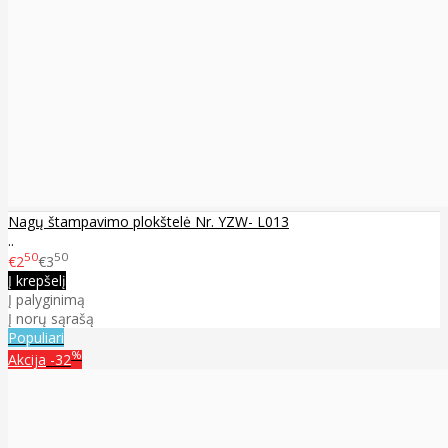
Nagų štampavimo plokštelė Nr. YZW- L013
..
50
50
€2
€3
Į krepšelį
Į palyginimą
Į norų sąrašą
Populiari
%
Akcija
-32