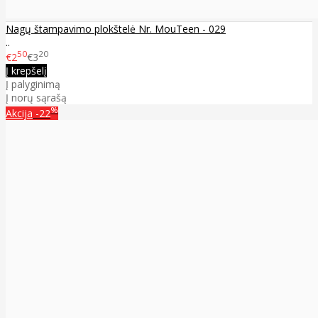
Nagų štampavimo plokštelė Nr. MouTeen - 029
..
50
20
€2
€3
Į krepšelį
Į palyginimą
Į norų sąrašą
%
Akcija
-22