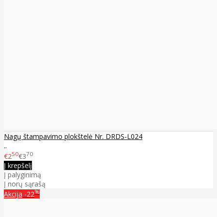
Nagų štampavimo plokštelė Nr. DRDS-L024
..
50
70
€2
€3
Į krepšelį
Į palyginimą
Į norų sąrašą
%
Akcija
-22