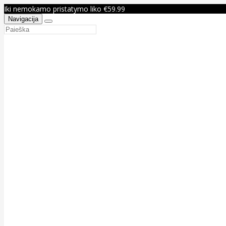
Iki nemokamo pristatymo liko €59.99
Navigacija