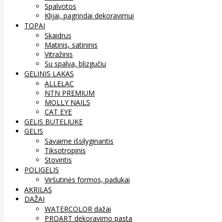
Spalvotos
Klijai, pagrindai dekoravimui
TOPAI
Skaidrus
Matinis, satininis
Vitražinis
Su spalva, blizgučiu
GELINIS LAKAS
ALLELAC
NTN PREMIUM
MOLLY NAILS
CAT EYE
GELIS BUTELIUKE
GELIS
Savaime išsilyginantis
Tiksotropinis
Stovintis
POLIGELIS
Viršutinės formos, padukai
AKRILAS
DAŽAI
WATERCOLOR dažai
PROART dekoravimo pasta