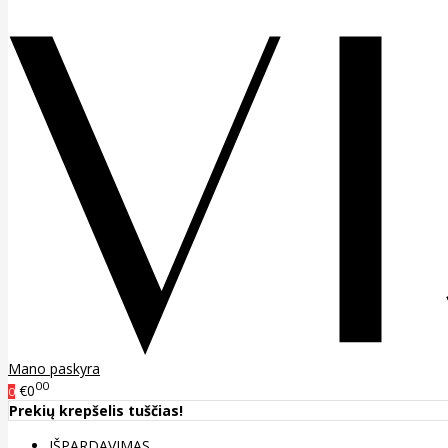
Mano paskyra
00
€0
0
Prekių krepšelis tuščias!
IŠPARDAVIMAS