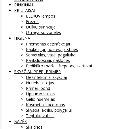
RINKINIAI
PRIETAISAI
LED/UV lempos
Frezos
Dulkių surinkėjai
Ultragarso vonelės
HIGIENA
Priemonės dezinfekcijai
Kaukės, prijuostės, pirštinės
Servetėlės, vata, pagaliukai
Rankšluosčiai, paklodės
Pedikiūro maišai, šlepetės, skirtukai
SKYSČIAI, PREP, PRIMER
Dezinfekciniai skysčiai
Nuriebalintojas
Primer, bond
Lipnumo valiklis
Gelio nuėmėjas
Kosmetinis acetonas
Skysčiai akrilui, polygeliui
Teptukų valiklis
BAZĖS
Skaidrios