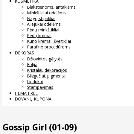
KOSMETIKA
Blakstienoms, antakiams
Minkštikliai odelėms
Nagų stiprikliai
Aliejukai odelėms
Pėdų minkštikliai
Pėdų kremai
Kūno kremai, šveitikliai
Parafino procedūroms
DEKORAS
Džiovintos gėlytės
Folija
Kristalai, dekoracijos
Blizgučiai, pigmentai
Lipdukai
Štampavimas
HEMA FREE
DOVANŲ KUPONAI
Gossip Girl (01-09)