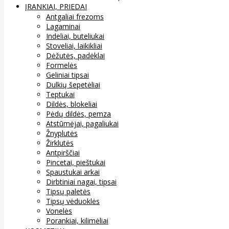
ĮRANKIAI, PRIEDAI
Antgaliai frezoms
Lagaminai
Indeliai, buteliukai
Stoveliai, laikikliai
Dėžutės, padėklai
Formelės
Geliniai tipsai
Dulkių šepetėliai
Teptukai
Dildės, blokeliai
Pėdų dildės, pemza
Atstūmėjai, pagaliukai
Žnyplutės
Žirklutės
Antpirščiai
Pincetai, pieštukai
Spaustukai arkai
Dirbtiniai nagai, tipsai
Tipsų paletės
Tipsų vėduoklės
Vonelės
Porankiai, kilimėliai