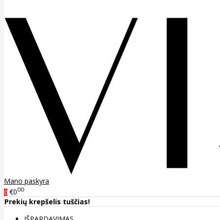
Mano paskyra
00
€0
0
Prekių krepšelis tuščias!
IŠPARDAVIMAS