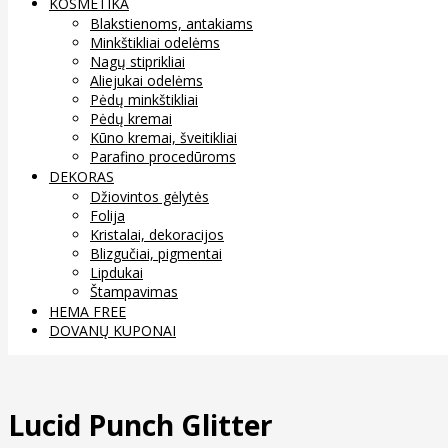
KOSMETIKA
Blakstienoms, antakiams
Minkštikliai odelėms
Nagų stiprikliai
Aliejukai odelėms
Pėdų minkštikliai
Pėdų kremai
Kūno kremai, šveitikliai
Parafino procedūroms
DEKORAS
Džiovintos gėlytės
Folija
Kristalai, dekoracijos
Blizgučiai, pigmentai
Lipdukai
Štampavimas
HEMA FREE
DOVANŲ KUPONAI
Lucid Punch Glitter