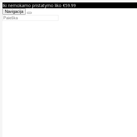
Iki nemokamo pristatymo liko €59.99
Navigacija