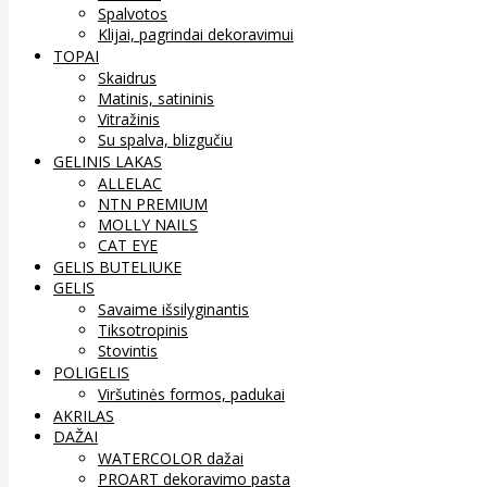
Spalvotos
Klijai, pagrindai dekoravimui
TOPAI
Skaidrus
Matinis, satininis
Vitražinis
Su spalva, blizgučiu
GELINIS LAKAS
ALLELAC
NTN PREMIUM
MOLLY NAILS
CAT EYE
GELIS BUTELIUKE
GELIS
Savaime išsilyginantis
Tiksotropinis
Stovintis
POLIGELIS
Viršutinės formos, padukai
AKRILAS
DAŽAI
WATERCOLOR dažai
PROART dekoravimo pasta