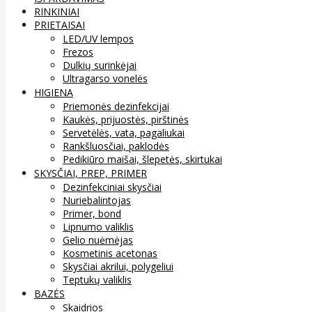
RINKINIAI
PRIETAISAI
LED/UV lempos
Frezos
Dulkių surinkėjai
Ultragarso vonelės
HIGIENA
Priemonės dezinfekcijai
Kaukės, prijuostės, pirštinės
Servetėlės, vata, pagaliukai
Rankšluosčiai, paklodės
Pedikiūro maišai, šlepetės, skirtukai
SKYSČIAI, PREP, PRIMER
Dezinfekciniai skysčiai
Nuriebalintojas
Primer, bond
Lipnumo valiklis
Gelio nuėmėjas
Kosmetinis acetonas
Skysčiai akrilui, polygeliui
Teptukų valiklis
BAZĖS
Skaidrios