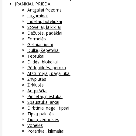
ĮRANKIAI, PRIEDAI
Antgaliai frezoms
Lagaminai
Indeliai, buteliukai
Stoveliai, laikikliai
Dėžutės, padėklai
Formelės
Geliniai tipsai
Dulkių šepetėliai
Teptukai
Dildės, blokeliai
Pėdų dildės, pemza
Atstūmėjai, pagaliukai
Žnyplutės
Žirklutės
Antpirščiai
Pincetai, pieštukai
Spaustukai arkai
Dirbtiniai nagai, tipsai
Tipsų paletės
Tipsų vėduoklės
Vonelės
Porankiai, kilimėliai