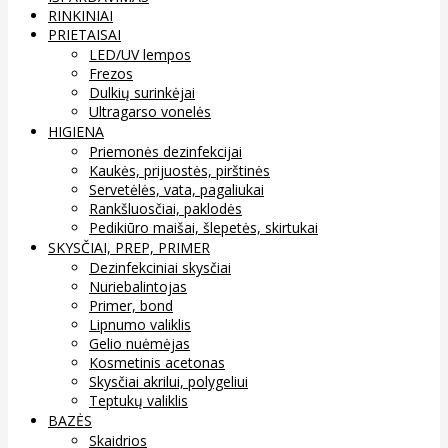
RINKINIAI
PRIETAISAI
LED/UV lempos
Frezos
Dulkių surinkėjai
Ultragarso vonelės
HIGIENA
Priemonės dezinfekcijai
Kaukės, prijuostės, pirštinės
Servetėlės, vata, pagaliukai
Rankšluosčiai, paklodės
Pedikiūro maišai, šlepetės, skirtukai
SKYSČIAI, PREP, PRIMER
Dezinfekciniai skysčiai
Nuriebalintojas
Primer, bond
Lipnumo valiklis
Gelio nuėmėjas
Kosmetinis acetonas
Skysčiai akrilui, polygeliui
Teptukų valiklis
BAZĖS
Skaidrios