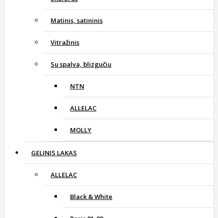
Matinis, satininis
Vitražinis
Su spalva, blizgučiu
NTN
ALLELAC
MOLLY
GELINIS LAKAS
ALLELAC
Black & White