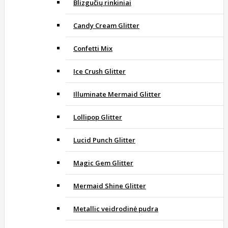
Blizgučių rinkiniai
Candy Cream Glitter
Confetti Mix
Ice Crush Glitter
Illuminate Mermaid Glitter
Lollipop Glitter
Lucid Punch Glitter
Magic Gem Glitter
Mermaid Shine Glitter
Metallic veidrodinė pudra