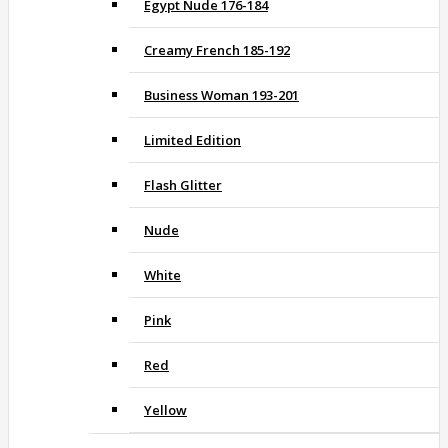
Egypt Nude 176-184
Creamy French 185-192
Business Woman 193-201
Limited Edition
Flash Glitter
Nude
White
Pink
Red
Yellow