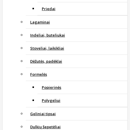
Priedai
Lagaminai
Indeliai, buteliukai
Stoveliai, laikikliai
Dėžutės, padėklai
Formelės
Popierinės
Polygeliui
Geliniai tipsai
Dulkių šepetėliai