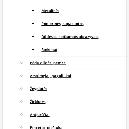
Metalinės
Popierinės, supakuotos
Dildės su keičiamais abrazyvais
Rinkiniai
Pėdų dildės, pemza
Atstūmėjai, pagaliukai
Žnyplutės
Žirklutės
Antpirščiai
Pincetai, pieštukai