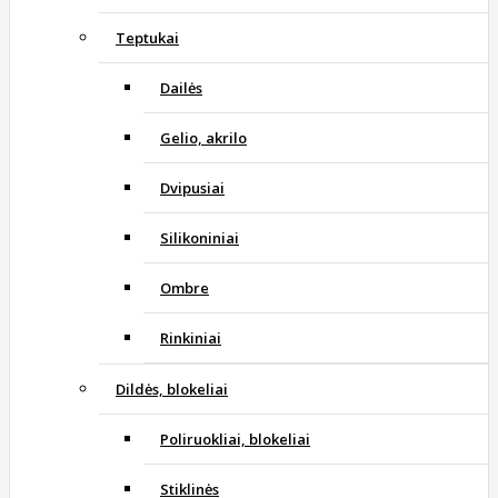
Teptukai
Dailės
Gelio, akrilo
Dvipusiai
Silikoniniai
Ombre
Rinkiniai
Dildės, blokeliai
Poliruokliai, blokeliai
Stiklinės