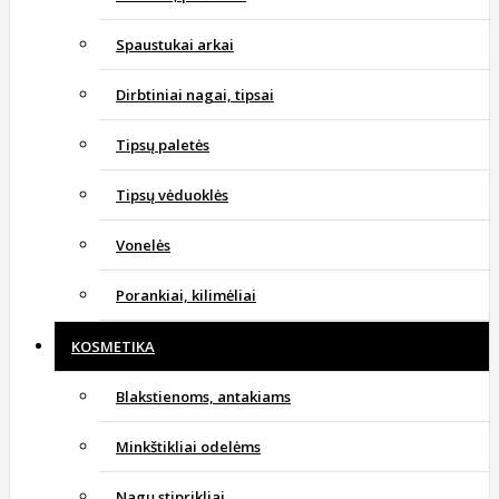
Spaustukai arkai
Dirbtiniai nagai, tipsai
Tipsų paletės
Tipsų vėduoklės
Vonelės
Porankiai, kilimėliai
KOSMETIKA
Blakstienoms, antakiams
Minkštikliai odelėms
Nagų stiprikliai