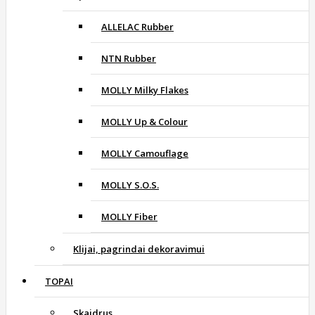
ALLELAC Rubber
NTN Rubber
MOLLY Milky Flakes
MOLLY Up & Colour
MOLLY Camouflage
MOLLY S.O.S.
MOLLY Fiber
Klijai, pagrindai dekoravimui
TOPAI
Skaidrus