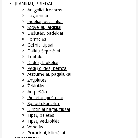
ĮRANKIAI, PRIEDAI
Antgaliai frezoms
Lagaminai
Indeliai, buteliukai
Stoveliai, laikikliai
Dėžutės, padėklai
Formelės
Geliniai tipsai
Dulkių šepetėliai
Teptukai
Dildės, blokeliai
Pėdų dildės, pemza
Atstūmėjai, pagaliukai
Žnyplutės
Žirklutės
Antpirščiai
Pincetai, pieštukai
Spaustukai arkai
Dirbtiniai nagai, tipsai
Tipsų paletės
Tipsų vėduoklės
Vonelės
Porankiai, kilimėliai