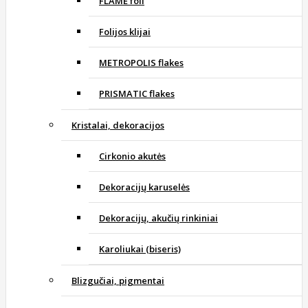
FLAME foil
Folijos klijai
METROPOLIS flakes
PRISMATIC flakes
Kristalai, dekoracijos
Cirkonio akutės
Dekoracijų karuselės
Dekoracijų, akučių rinkiniai
Karoliukai (biseris)
Blizgučiai, pigmentai