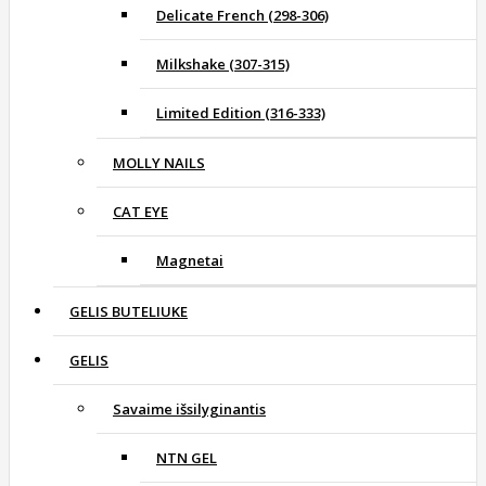
Delicate French (298-306)
Milkshake (307-315)
Limited Edition (316-333)
MOLLY NAILS
CAT EYE
Magnetai
GELIS BUTELIUKE
GELIS
Savaime išsilyginantis
NTN GEL