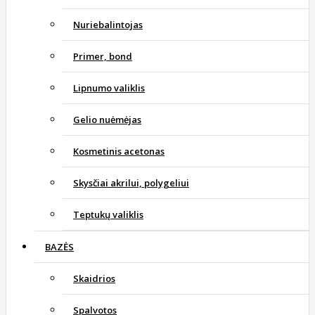
Nuriebalintojas
Primer, bond
Lipnumo valiklis
Gelio nuėmėjas
Kosmetinis acetonas
Skysčiai akrilui, polygeliui
Teptukų valiklis
BAZĖS
Skaidrios
Spalvotos