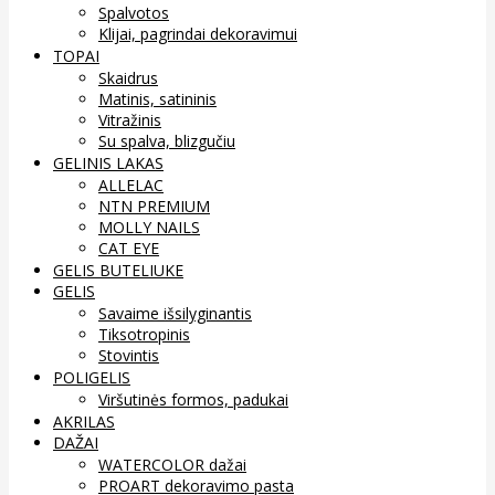
Spalvotos
Klijai, pagrindai dekoravimui
TOPAI
Skaidrus
Matinis, satininis
Vitražinis
Su spalva, blizgučiu
GELINIS LAKAS
ALLELAC
NTN PREMIUM
MOLLY NAILS
CAT EYE
GELIS BUTELIUKE
GELIS
Savaime išsilyginantis
Tiksotropinis
Stovintis
POLIGELIS
Viršutinės formos, padukai
AKRILAS
DAŽAI
WATERCOLOR dažai
PROART dekoravimo pasta