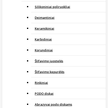
Silikoniniai poliruokliai
Deimantiniai
Keramikiniai
Karbidiniai
Korundiniai
Šlifavimo juostelės
Šlifavimo kepurėlės
Rinkiniai
PODO diskai
Abrazyvai podo diskams