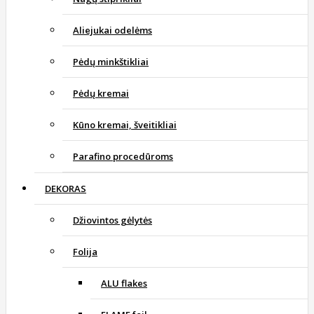
Aliejukai odelėms
Pėdų minkštikliai
Pėdų kremai
Kūno kremai, šveitikliai
Parafino procedūroms
DEKORAS
Džiovintos gėlytės
Folija
ALU flakes