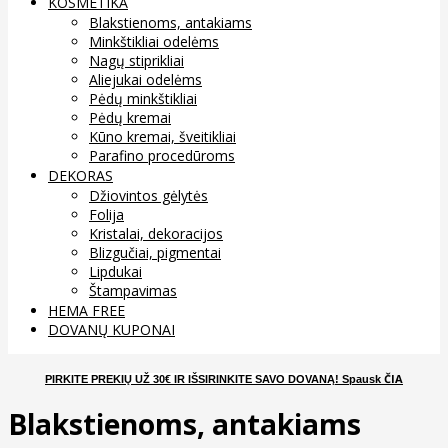
KOSMETIKA
Blakstienoms, antakiams
Minkštikliai odelėms
Nagų stiprikliai
Aliejukai odelėms
Pėdų minkštikliai
Pėdų kremai
Kūno kremai, šveitikliai
Parafino procedūroms
DEKORAS
Džiovintos gėlytės
Folija
Kristalai, dekoracijos
Blizgučiai, pigmentai
Lipdukai
Štampavimas
HEMA FREE
DOVANŲ KUPONAI
ČIA
PIRKITE PREKIŲ UŽ 30€ IR IŠSIRINKITE SAVO DOVANĄ
! Spausk
Blakstienoms, antakiams