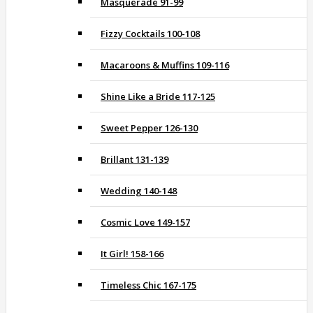
Masquerade 91-99
Fizzy Cocktails 100-108
Macaroons & Muffins 109-116
Shine Like a Bride 117-125
Sweet Pepper 126-130
Brillant 131-139
Wedding 140-148
Cosmic Love 149-157
It Girl! 158-166
Timeless Chic 167-175