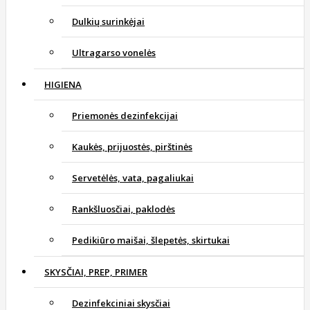
Dulkių surinkėjai
Ultragarso vonelės
HIGIENA
Priemonės dezinfekcijai
Kaukės, prijuostės, pirštinės
Servetėlės, vata, pagaliukai
Rankšluosčiai, paklodės
Pedikiūro maišai, šlepetės, skirtukai
SKYSČIAI, PREP, PRIMER
Dezinfekciniai skysčiai