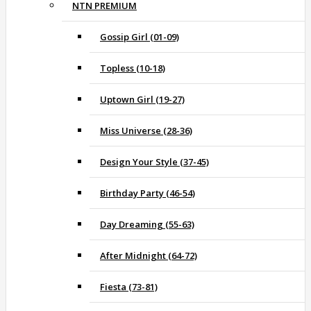
NTN PREMIUM
Gossip Girl (01-09)
Topless (10-18)
Uptown Girl (19-27)
Miss Universe (28-36)
Design Your Style (37-45)
Birthday Party (46-54)
Day Dreaming (55-63)
After Midnight (64-72)
Fiesta (73-81)