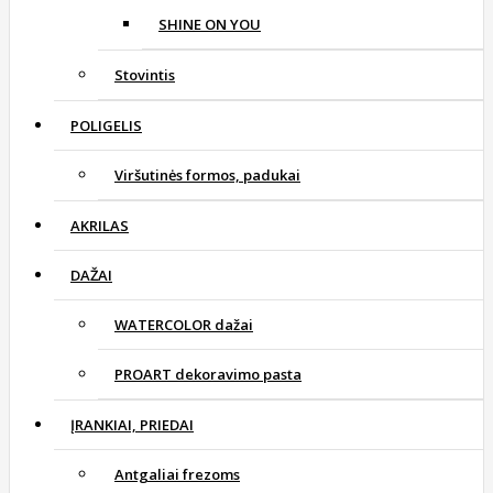
SHINE ON YOU
Stovintis
POLIGELIS
Viršutinės formos, padukai
AKRILAS
DAŽAI
WATERCOLOR dažai
PROART dekoravimo pasta
ĮRANKIAI, PRIEDAI
Antgaliai frezoms