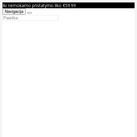
Iki nemokamo pristatymo liko €59.99
Navigacija