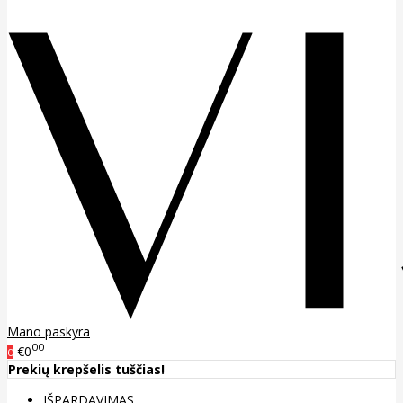
Mano paskyra
00
€0
0
Prekių krepšelis tuščias!
IŠPARDAVIMAS