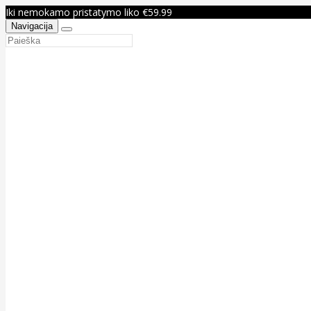
Iki nemokamo pristatymo liko €59.99
Navigacija