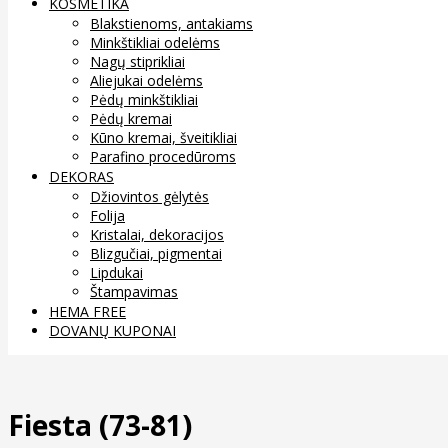
KOSMETIKA
Blakstienoms, antakiams
Minkštikliai odelėms
Nagų stiprikliai
Aliejukai odelėms
Pėdų minkštikliai
Pėdų kremai
Kūno kremai, šveitikliai
Parafino procedūroms
DEKORAS
Džiovintos gėlytės
Folija
Kristalai, dekoracijos
Blizgučiai, pigmentai
Lipdukai
Štampavimas
HEMA FREE
DOVANŲ KUPONAI
Fiesta (73-81)