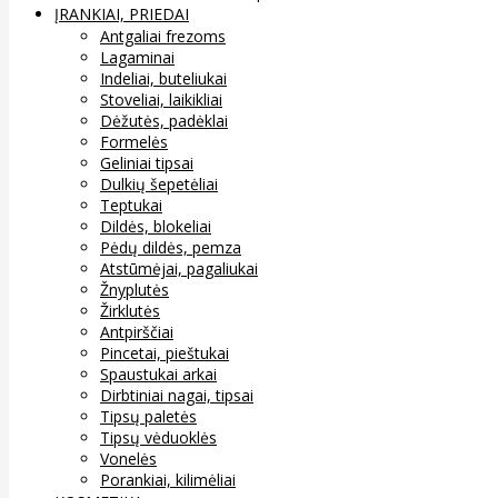
ĮRANKIAI, PRIEDAI
Antgaliai frezoms
Lagaminai
Indeliai, buteliukai
Stoveliai, laikikliai
Dėžutės, padėklai
Formelės
Geliniai tipsai
Dulkių šepetėliai
Teptukai
Dildės, blokeliai
Pėdų dildės, pemza
Atstūmėjai, pagaliukai
Žnyplutės
Žirklutės
Antpirščiai
Pincetai, pieštukai
Spaustukai arkai
Dirbtiniai nagai, tipsai
Tipsų paletės
Tipsų vėduoklės
Vonelės
Porankiai, kilimėliai