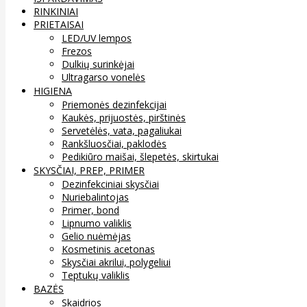
RINKINIAI
PRIETAISAI
LED/UV lempos
Frezos
Dulkių surinkėjai
Ultragarso vonelės
HIGIENA
Priemonės dezinfekcijai
Kaukės, prijuostės, pirštinės
Servetėlės, vata, pagaliukai
Rankšluosčiai, paklodės
Pedikiūro maišai, šlepetės, skirtukai
SKYSČIAI, PREP, PRIMER
Dezinfekciniai skysčiai
Nuriebalintojas
Primer, bond
Lipnumo valiklis
Gelio nuėmėjas
Kosmetinis acetonas
Skysčiai akrilui, polygeliui
Teptukų valiklis
BAZĖS
Skaidrios