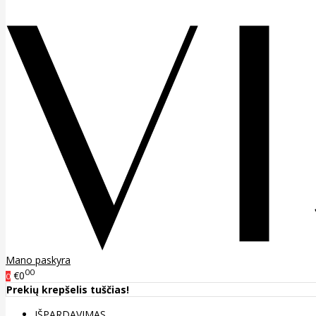
Mano paskyra
00
€0
0
Prekių krepšelis tuščias!
IŠPARDAVIMAS