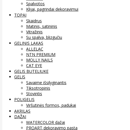
Spalvotos
Klijai, pagrindai dekoravimui
TOPAI
Skaidrus
Matinis, satininis
Vitražinis
Su spalva, blizgučiu
GELINIS LAKAS
ALLELAC
NTN PREMIUM
MOLLY NAILS
CAT EYE
GELIS BUTELIUKE
GELIS
Savaime išsilyginantis
Tiksotropinis
Stovintis
POLIGELIS
Viršutinės formos, padukai
AKRILAS
DAŽAI
WATERCOLOR dažai
PROART dekoravimo pasta