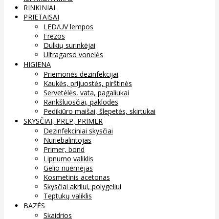
RINKINIAI
PRIETAISAI
LED/UV lempos
Frezos
Dulkių surinkėjai
Ultragarso vonelės
HIGIENA
Priemonės dezinfekcijai
Kaukės, prijuostės, pirštinės
Servetėlės, vata, pagaliukai
Rankšluosčiai, paklodės
Pedikiūro maišai, šlepetės, skirtukai
SKYSČIAI, PREP, PRIMER
Dezinfekciniai skysčiai
Nuriebalintojas
Primer, bond
Lipnumo valiklis
Gelio nuėmėjas
Kosmetinis acetonas
Skysčiai akrilui, polygeliui
Teptukų valiklis
BAZĖS
Skaidrios