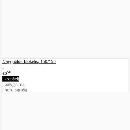
Nagų dildė-blokelis, 150/150
..
50
€0
Į krepšelį
Į palyginimą
Į norų sąrašą