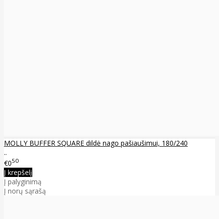
MOLLY BUFFER SQUARE dildė nago pašiaušimui, 180/240
..
50
€0
Į krepšelį
Į palyginimą
Į norų sąrašą