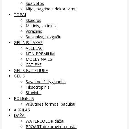
Spalvotos
Klijai, pagrindai dekoravimui
TOPAI
Skaidrus
Matinis, satininis
Vitražinis
Su spalva, blizgučiu
GELINIS LAKAS
ALLELAC
NTN PREMIUM
MOLLY NAILS
CAT EYE
GELIS BUTELIUKE
GELIS
Savaime išsilyginantis
Tiksotropinis
Stovintis
POLIGELIS
Viršutinės formos, padukai
AKRILAS
DAŽAI
WATERCOLOR dažai
PROART dekoravimo pasta