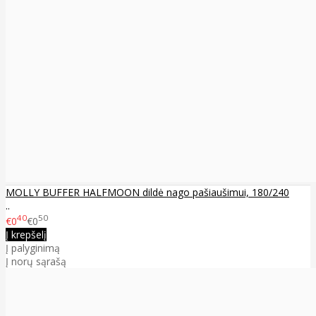
MOLLY BUFFER HALFMOON dildė nago pašiaušimui, 180/240
..
40
50
€0
€0
Į krepšelį
Į palyginimą
Į norų sąrašą