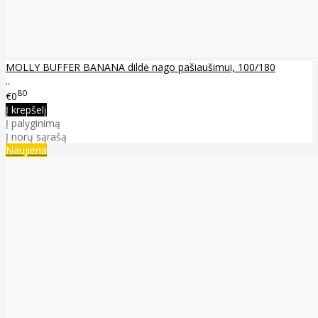
MOLLY BUFFER BANANA dildė nago pašiaušimui, 100/180
..
80
€0
Į krepšelį
Į palyginimą
Į norų sąrašą
Naujiena