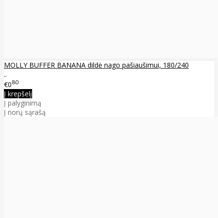
MOLLY BUFFER BANANA dildė nago pašiaušimui, 180/240
..
80
€0
Į krepšelį
Į palyginimą
Į norų sąrašą