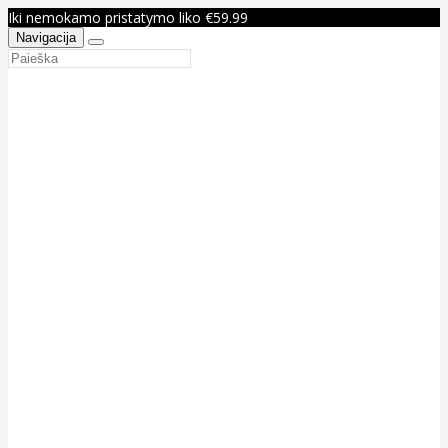
Iki nemokamo pristatymo liko €59.99
Navigacija