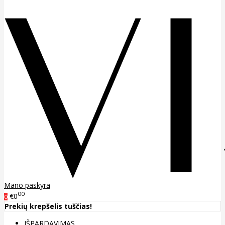
Mano paskyra
00
€0
0
Prekių krepšelis tuščias!
IŠPARDAVIMAS