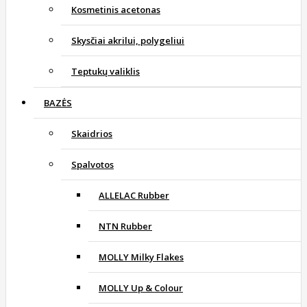
Kosmetinis acetonas
Skysčiai akrilui, polygeliui
Teptukų valiklis
BAZĖS
Skaidrios
Spalvotos
ALLELAC Rubber
NTN Rubber
MOLLY Milky Flakes
MOLLY Up & Colour