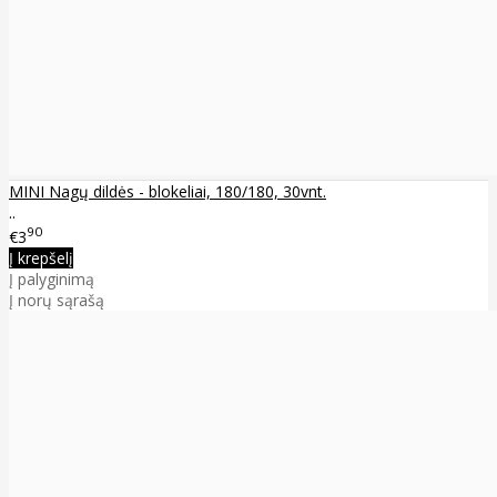
MINI Nagų dildės - blokeliai, 180/180, 30vnt.
..
90
€3
Į krepšelį
Į palyginimą
Į norų sąrašą