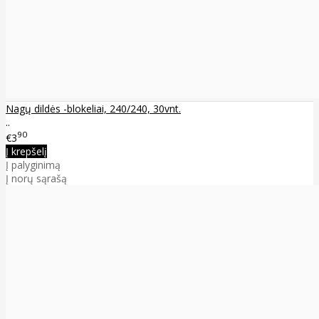
Nagų dildės -blokeliai, 240/240, 30vnt.
..
90
€3
Į krepšelį
Į palyginimą
Į norų sąrašą