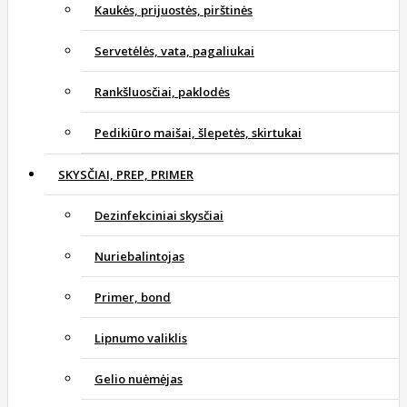
Kaukės, prijuostės, pirštinės
Servetėlės, vata, pagaliukai
Rankšluosčiai, paklodės
Pedikiūro maišai, šlepetės, skirtukai
SKYSČIAI, PREP, PRIMER
Dezinfekciniai skysčiai
Nuriebalintojas
Primer, bond
Lipnumo valiklis
Gelio nuėmėjas