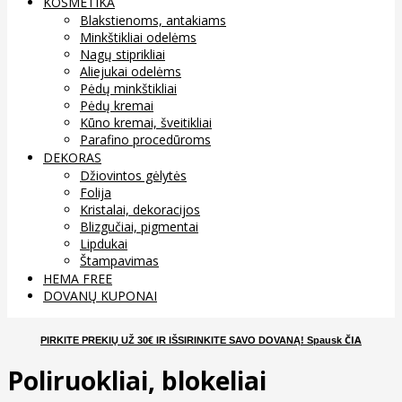
KOSMETIKA
Blakstienoms, antakiams
Minkštikliai odelėms
Nagų stiprikliai
Aliejukai odelėms
Pėdų minkštikliai
Pėdų kremai
Kūno kremai, šveitikliai
Parafino procedūroms
DEKORAS
Džiovintos gėlytės
Folija
Kristalai, dekoracijos
Blizgučiai, pigmentai
Lipdukai
Štampavimas
HEMA FREE
DOVANŲ KUPONAI
ČIA
PIRKITE PREKIŲ UŽ 30€ IR IŠSIRINKITE SAVO DOVANĄ
! Spausk
Poliruokliai, blokeliai