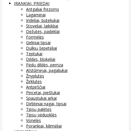
ĮRANKIAI, PRIEDAI
Antgaliai frezoms
Lagaminai
Indeliai, buteliukai
Stoveliai, laikikliai
Dėžutės, padėklai
Formelės
Geliniai tipsai
Dulkių šepetėliai
Teptukai
Dildės, blokeliai
Pėdų dildės, pemza
Atstūmėjai, pagaliukai
Žnyplutės
Žirklutės
Antpirščiai
Pincetai, pieštukai
Spaustukai arkai
Dirbtiniai nagai, tipsai
Tipsų paletės
Tipsų vėduoklės
Vonelės
Porankiai, kilimėliai