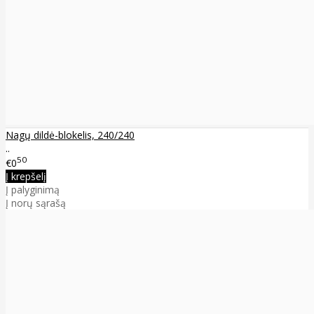
Nagų dildė-blokelis, 240/240
..
50
€0
Į krepšelį
Į palyginimą
Į norų sąrašą