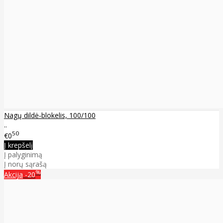
Nagų dildė-blokelis, 100/100
..
50
€0
Į krepšelį
Į palyginimą
Į norų sąrašą
%
Akcija
-20