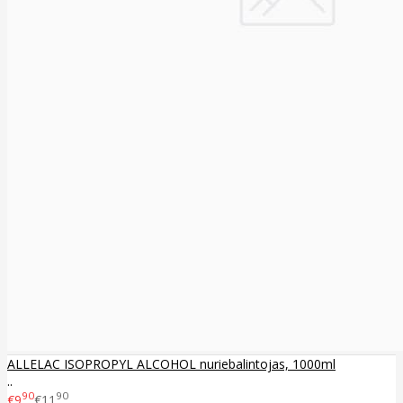
ALLELAC ISOPROPYL ALCOHOL nuriebalintojas, 1000ml
..
90
90
€9
€11