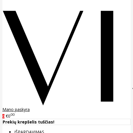
Mano paskyra
00
€0
0
Prekių krepšelis tuščias!
IŠPARDAVIMAS