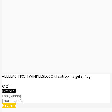
ALLELAC TIXO TWINKLESECCO tiksotropinis gelis, 45g
..
90
€12
Į krepšelį
Į palyginimą
Į norų sąrašą
Naujiena