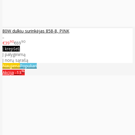
80W dulkių surinkėjas 858-8, PINK
..
90
90
€39
€69
Į krepšelį
Į palyginimą
Į norų sąrašą
Naujiena
Populiari
%
Akcija
-13