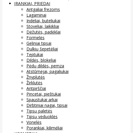
ĮRANKIAI, PRIEDAI
Antgaliai frezoms
Lagaminai
Indeliai, buteliukai
Stoveliai, laikikliai
Dėžutės, padėklai
Formelės
Geliniai tipsai
Dulkių šepetėliai
Teptukai
Dildės, blokeliai
Pėdų dildės, pemza
Atstūmėjai, pagaliukai
Žnyplutės
Žirklutės
Antpirščiai
Pincetai, pieštukai
Spaustukai arkai
Dirbtiniai nagai, tipsai
Tipsų paletės
Tipsų vėduoklės
Vonelės
Porankiai, kilimėliai