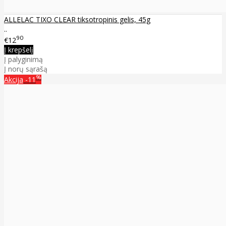
ALLELAC TIXO CLEAR tiksotropinis gelis, 45g
..
90
€12
Į krepšelį
Į palyginimą
Į norų sąrašą
%
Akcija
-11