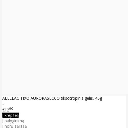
ALLELAC TIXO AURORASECCO tiksotropinis gelis, 45g
..
90
€12
Į krepšelį
Į palyginimą
Į norų sąrašą