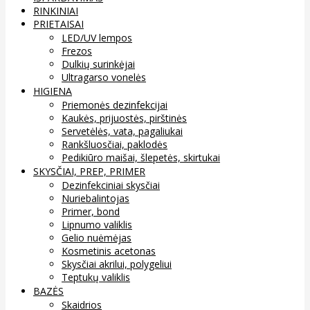
RINKINIAI
PRIETAISAI
LED/UV lempos
Frezos
Dulkių surinkėjai
Ultragarso vonelės
HIGIENA
Priemonės dezinfekcijai
Kaukės, prijuostės, pirštinės
Servetėlės, vata, pagaliukai
Rankšluosčiai, paklodės
Pedikiūro maišai, šlepetės, skirtukai
SKYSČIAI, PREP, PRIMER
Dezinfekciniai skysčiai
Nuriebalintojas
Primer, bond
Lipnumo valiklis
Gelio nuėmėjas
Kosmetinis acetonas
Skysčiai akrilui, polygeliui
Teptukų valiklis
BAZĖS
Skaidrios