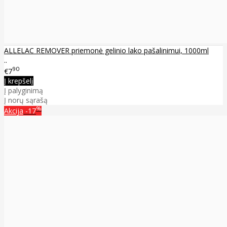
ALLELAC REMOVER priemonė gelinio lako pašalinimui, 1000ml
..
90
€7
Į krepšelį
Į palyginimą
Į norų sąrašą
%
Akcija
-17