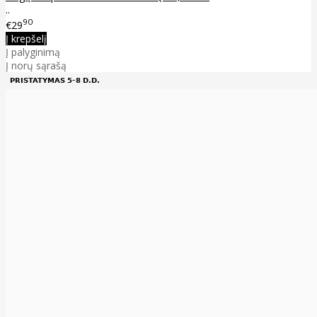
..
90
€29
Į krepšelį
Į palyginimą
Į norų sąrašą