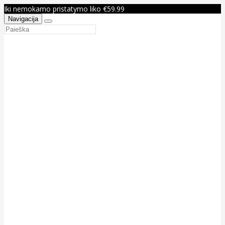
Iki nemokamo pristatymo liko €59.99
Navigacija