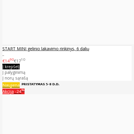
START MINI gelinio lakavimo rinkinys, 6 dalių
..
90
10
€14
€17
Į krepšelį
Į palyginimą
Į norų sąrašą
Naujiena
%
Akcija
-24