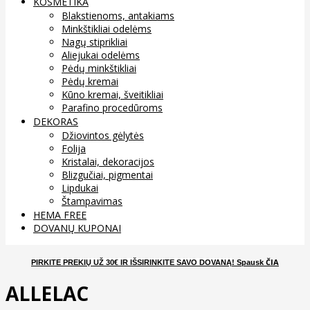
KOSMETIKA
Blakstienoms, antakiams
Minkštikliai odelėms
Nagų stiprikliai
Aliejukai odelėms
Pėdų minkštikliai
Pėdų kremai
Kūno kremai, šveitikliai
Parafino procedūroms
DEKORAS
Džiovintos gėlytės
Folija
Kristalai, dekoracijos
Blizgučiai, pigmentai
Lipdukai
Štampavimas
HEMA FREE
DOVANŲ KUPONAI
ČIA
PIRKITE PREKIŲ UŽ 30€ IR IŠSIRINKITE SAVO DOVANĄ
! Spausk
ALLELAC