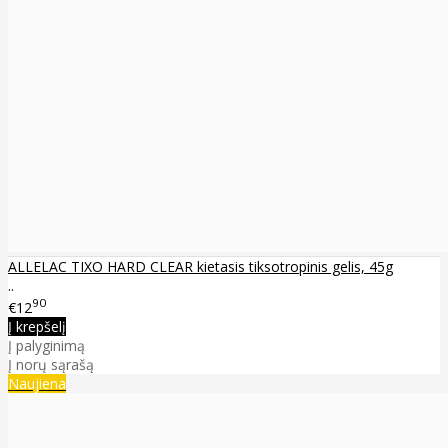
ALLELAC TIXO HARD CLEAR kietasis tiksotropinis gelis, 45g
..
90
€12
Į krepšelį
Į palyginimą
Į norų sąrašą
Naujiena