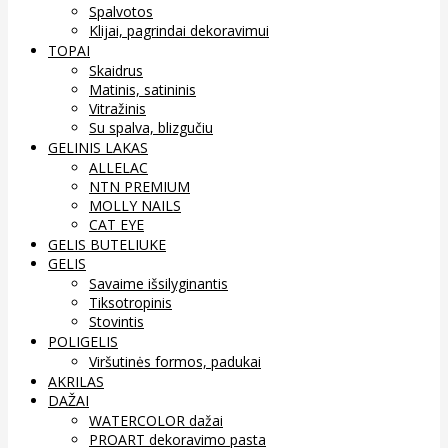
Spalvotos
Klijai, pagrindai dekoravimui
TOPAI
Skaidrus
Matinis, satininis
Vitražinis
Su spalva, blizgučiu
GELINIS LAKAS
ALLELAC
NTN PREMIUM
MOLLY NAILS
CAT EYE
GELIS BUTELIUKE
GELIS
Savaime išsilyginantis
Tiksotropinis
Stovintis
POLIGELIS
Viršutinės formos, padukai
AKRILAS
DAŽAI
WATERCOLOR dažai
PROART dekoravimo pasta