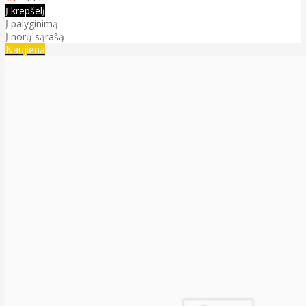
Į krepšelį
Į palyginimą
Į norų sąrašą
Naujiena