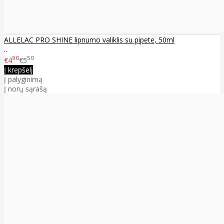
ALLELAC PRO SHINE lipnumo valiklis su pipete, 50ml
..
90
50
€4
€5
Į krepšelį
Į palyginimą
Į norų sąrašą