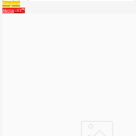
Naujiena
%
Akcija
-17