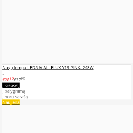
Nagų lempa LED/UV ALLELUX Y13 PINK, 248W
..
90
90
€28
€37
Į krepšelį
Į palyginimą
Į norų sąrašą
Naujiena