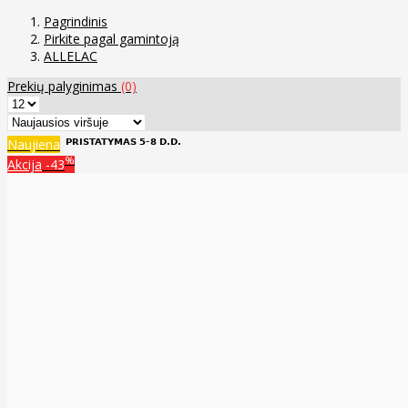
Pagrindinis
Pirkite pagal gamintoją
ALLELAC
Prekių palyginimas
(0)
Naujiena
%
Akcija
-43