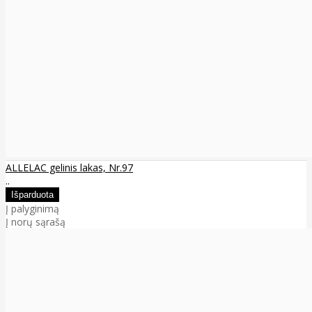
ALLELAC gelinis lakas, Nr.97
..
Į palyginimą
Į norų sąrašą