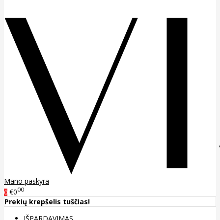
Mano paskyra
00
€0
0
Prekių krepšelis tuščias!
IŠPARDAVIMAS