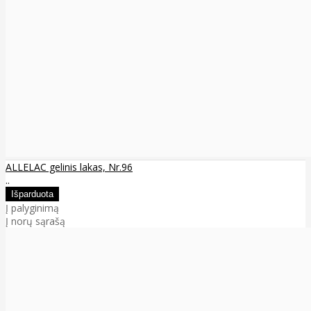
ALLELAC gelinis lakas, Nr.96
..
Į palyginimą
Į norų sąrašą