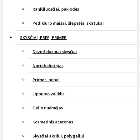
Rankšluosčiai, paklodės
Pedikiūro maišai, šlepetės, skirtukai
SKYSČIAI, PREP, PRIMER
Dezinfekciniai skysčiai
Nuriebalintojas
Primer, bond
Lipnumo valiklis
Gelio nuėmėjas
Kosmetinis acetonas
Skysčiai akrilui, polygeliui