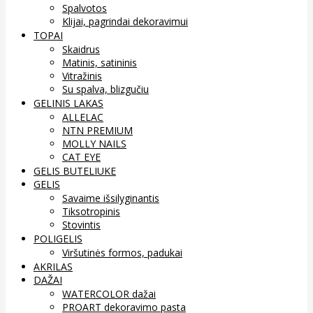
Spalvotos
Klijai, pagrindai dekoravimui
TOPAI
Skaidrus
Matinis, satininis
Vitražinis
Su spalva, blizgučiu
GELINIS LAKAS
ALLELAC
NTN PREMIUM
MOLLY NAILS
CAT EYE
GELIS BUTELIUKE
GELIS
Savaime išsilyginantis
Tiksotropinis
Stovintis
POLIGELIS
Viršutinės formos, padukai
AKRILAS
DAŽAI
WATERCOLOR dažai
PROART dekoravimo pasta