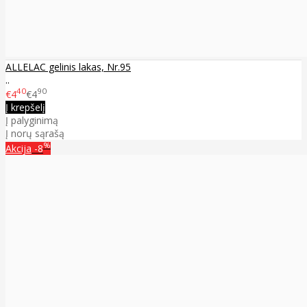
ALLELAC gelinis lakas, Nr.95
..
40
90
€4
€4
Į krepšelį
Į palyginimą
Į norų sąrašą
%
Akcija
-8