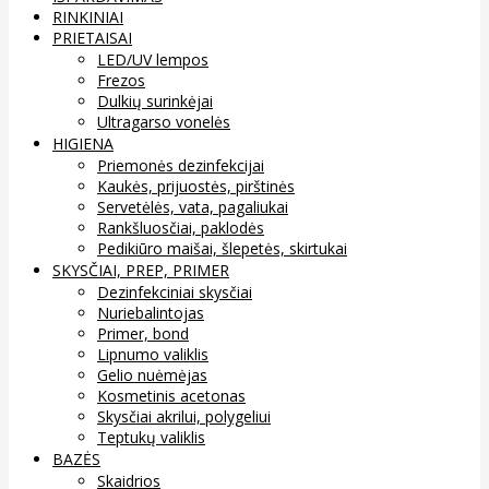
RINKINIAI
PRIETAISAI
LED/UV lempos
Frezos
Dulkių surinkėjai
Ultragarso vonelės
HIGIENA
Priemonės dezinfekcijai
Kaukės, prijuostės, pirštinės
Servetėlės, vata, pagaliukai
Rankšluosčiai, paklodės
Pedikiūro maišai, šlepetės, skirtukai
SKYSČIAI, PREP, PRIMER
Dezinfekciniai skysčiai
Nuriebalintojas
Primer, bond
Lipnumo valiklis
Gelio nuėmėjas
Kosmetinis acetonas
Skysčiai akrilui, polygeliui
Teptukų valiklis
BAZĖS
Skaidrios