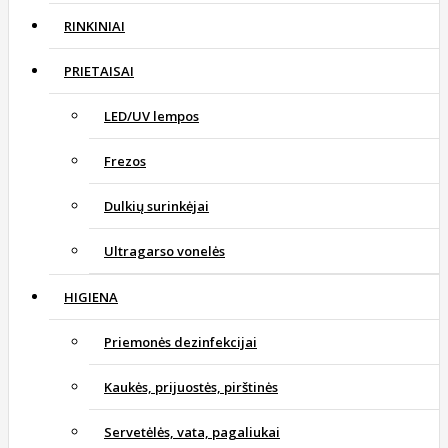
RINKINIAI
PRIETAISAI
LED/UV lempos
Frezos
Dulkių surinkėjai
Ultragarso vonelės
HIGIENA
Priemonės dezinfekcijai
Kaukės, prijuostės, pirštinės
Servetėlės, vata, pagaliukai