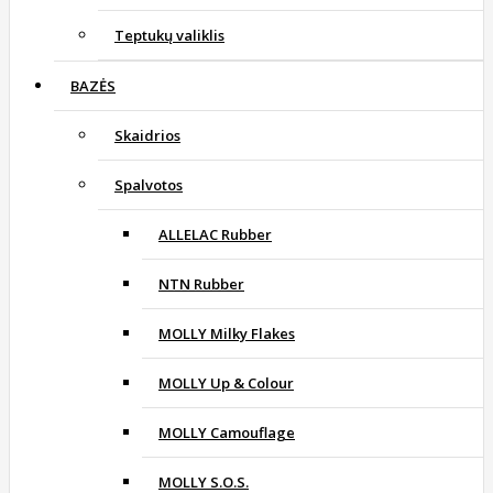
Teptukų valiklis
BAZĖS
Skaidrios
Spalvotos
ALLELAC Rubber
NTN Rubber
MOLLY Milky Flakes
MOLLY Up & Colour
MOLLY Camouflage
MOLLY S.O.S.