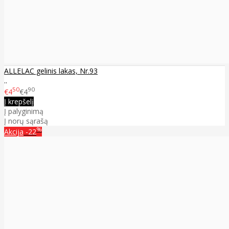
ALLELAC gelinis lakas, Nr.93
..
50
90
€4
€4
Į krepšelį
Į palyginimą
Į norų sąrašą
%
Akcija
-22