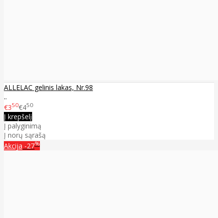
ALLELAC gelinis lakas, Nr.98
..
50
50
€3
€4
Į krepšelį
Į palyginimą
Į norų sąrašą
%
Akcija
-27