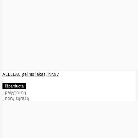
ALLELAC gelinis lakas, Nr.97
..
Į palyginimą
Į norų sąrašą