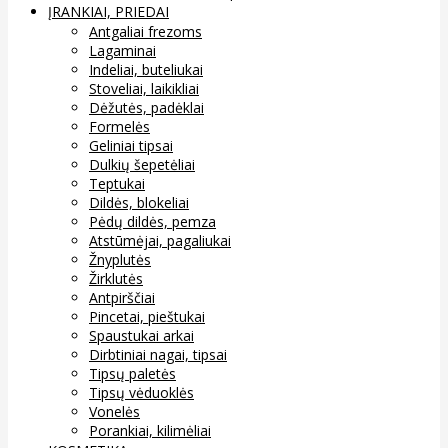
ĮRANKIAI, PRIEDAI
Antgaliai frezoms
Lagaminai
Indeliai, buteliukai
Stoveliai, laikikliai
Dėžutės, padėklai
Formelės
Geliniai tipsai
Dulkių šepetėliai
Teptukai
Dildės, blokeliai
Pėdų dildės, pemza
Atstūmėjai, pagaliukai
Žnyplutės
Žirklutės
Antpirščiai
Pincetai, pieštukai
Spaustukai arkai
Dirbtiniai nagai, tipsai
Tipsų paletės
Tipsų vėduoklės
Vonelės
Porankiai, kilimėliai