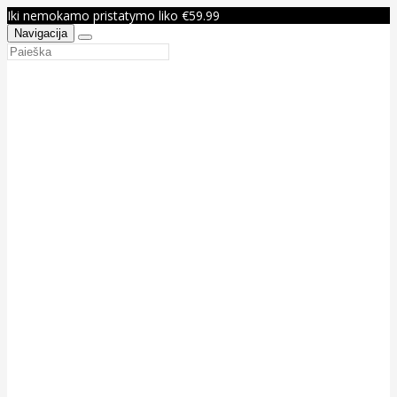
Iki nemokamo pristatymo liko €59.99
Navigacija