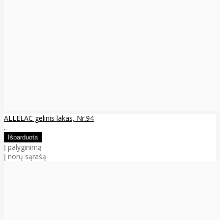
ALLELAC gelinis lakas, Nr.94
..
Į palyginimą
Į norų sąrašą