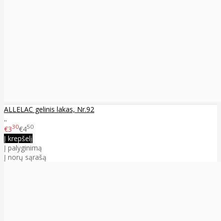
ALLELAC gelinis lakas, Nr.92
..
30
50
€3
€4
Į krepšelį
Į palyginimą
Į norų sąrašą