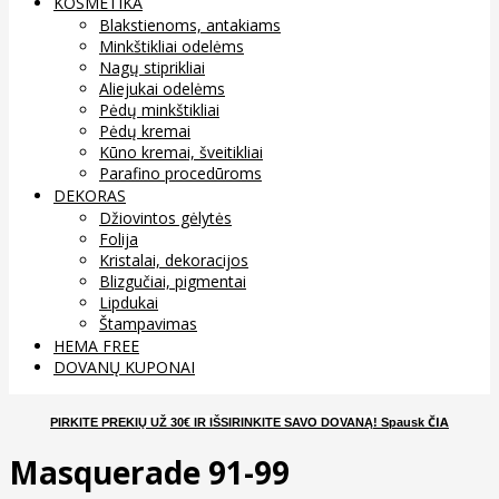
KOSMETIKA
Blakstienoms, antakiams
Minkštikliai odelėms
Nagų stiprikliai
Aliejukai odelėms
Pėdų minkštikliai
Pėdų kremai
Kūno kremai, šveitikliai
Parafino procedūroms
DEKORAS
Džiovintos gėlytės
Folija
Kristalai, dekoracijos
Blizgučiai, pigmentai
Lipdukai
Štampavimas
HEMA FREE
DOVANŲ KUPONAI
ČIA
PIRKITE PREKIŲ UŽ 30€ IR IŠSIRINKITE SAVO DOVANĄ
! Spausk
Masquerade 91-99