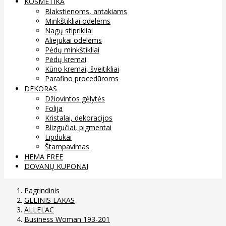
KOSMETIKA
Blakstienoms, antakiams
Minkštikliai odelėms
Nagų stiprikliai
Aliejukai odelėms
Pėdų minkštikliai
Pėdų kremai
Kūno kremai, šveitikliai
Parafino procedūroms
DEKORAS
Džiovintos gėlytės
Folija
Kristalai, dekoracijos
Blizgučiai, pigmentai
Lipdukai
Štampavimas
HEMA FREE
DOVANŲ KUPONAI
Pagrindinis
GELINIS LAKAS
ALLELAC
Business Woman 193-201