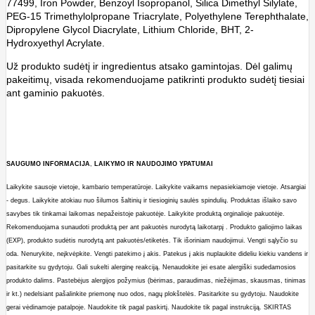
77499, Iron Powder, Benzoyl Isopropanol, Silica Dimethyl Silylate,
PEG-15 Trimethylolpropane Triacrylate, Polyethylene Terephthalate,
Dipropylene Glycol Diacrylate, Lithium Chloride, BHT, 2-
Hydroxyethyl Acrylate.
Už produkto sudėtį ir ingredientus atsako gamintojas. Dėl galimų
pakeitimų, visada rekomenduojame patikrinti produkto sudėtį tiesiai
ant gaminio pakuotės.
SAUGUMO
INFORMACIJA
,
LAIKYMO
IR
NAUDOJIMO
YPATUMAI
Laikykite sausoje vietoje, kambario temperatūroje. Laikykite vaikams nepasiekiamoje vietoje. Atsargiai
- degus. Laikykite atokiau nuo šilumos šaltinių ir tiesioginių saulės spindulių. Produktas išlaiko savo
savybes tik tinkamai laikomas nepažeistoje pakuotėje. Laikykite produktą orginalioje pakuotėje.
Rekomenduojama sunaudoti produktą per ant pakuotės nurodytą laikotarpį . Produkto galiojimo laikas
(EXP), produkto sudėtis nurodytą ant pakuotės/etiketės. Tik išoriniam naudojimui. Vengti sąlyčio su
oda. Nenurykite, neįkvėpkite. Vengti patekimo į akis. Patekus į akis nuplaukite dideliu kiekiu vandens ir
pasitarkite su gydytoju. Gali sukelti alerginę reakciją. Nenaudokite jei esate alergiški sudedamosios
produkto dalims. Pastebėjus alergijos požymius (bėrimas, paraudimas, niežėjimas, skausmas, tinimas
ir kt.) nedelsiant pašalinkite priemonę nuo odos, nagų plokštelės. Pasitarkite su gydytoju. Naudokite
gerai vėdinamoje patalpoje. Naudokite tik pagal paskirtį. Naudokite tik pagal instrukciją. SKIRTAS