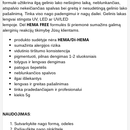
formulė užtikrina ilgą gelinio lako nešiojimo laiką, neblunkančias,
atspalvio nekeičiančias spalvas bei greitą ir nesudėtingą gelinio lako
pašalinimą. Tinka viso nago padengimui ir nagų dailei. Gelinis lakas
lengvai stingsta UV, LED ar UV/LED
HEMA FREE
lempoje.
Dėl
formulės
ši priemonė sumažins galimą
alerginių reakcijų tikimybę Jūsų klientams.
HEMA/Di-HEMA
produkto sudėtyje nėra
sumažinta alergijos rizika
vidutinio tirštumo konsistencija
pigmentuoti, pilnas dengimas 1-2 sluoksniais
tolygus ir lengvas dengimas
patogus
šepetėlis
neblunkančios spalvos
ilgai išliekantys
lengvas ir greitas pašalinimas
tinka pradedančiajam ir profesionalui
kiekis 5g
NAUDOJIMAS
:
Sutvarkykite nago formą, odeles
Pašiauškite nago plokštelę