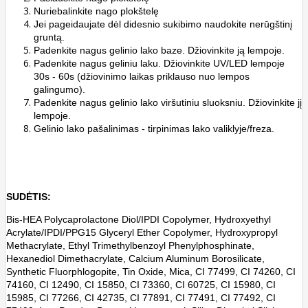
Nuriebalinkite nago plokštelę
Jei pageidaujate dėl didesnio sukibimo naudokite nerūgštinį
gruntą.
Padenkite nagus gelinio lako baze. Džiovinkite ją lempoje.
Padenkite nagus geliniu laku. Džiovinkite UV/LED lempoje
30s - 60s (džiovinimo laikas priklauso nuo lempos
galingumo).
Padenkite nagus gelinio lako viršutiniu sluoksniu. Džiovinkite jį
lempoje.
Gelinio lako pašalinimas - tirpinimas lako valiklyje/freza.
SUDĖTIS:
Bis-HEA Polycaprolactone Diol/IPDI Copolymer, Hydroxyethyl
Acrylate/IPDI/PPG15 Glyceryl Ether Copolymer, Hydroxypropyl
Methacrylate, Ethyl Trimethylbenzoyl Phenylphosphinate,
Hexanediol Dimethacrylate, Calcium Aluminum Borosilicate,
Synthetic Fluorphlogopite, Tin Oxide, Mica, CI 77499, CI 74260, CI
74160, CI 12490, CI 15850, CI 73360, CI 60725, CI 15980, CI
15985, CI 77266, CI 42735, CI 77891, CI 77491, CI 77492, CI