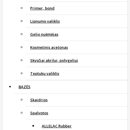
Primer, bond
Lipnumo valiklis
Gelio nuėmėjas
Kosmetinis acetonas
Skysčiai akrilui, polygeliui
Teptukų valiklis
BAZĖS
Skaidrios
Spalvotos
ALLELAC Rubber