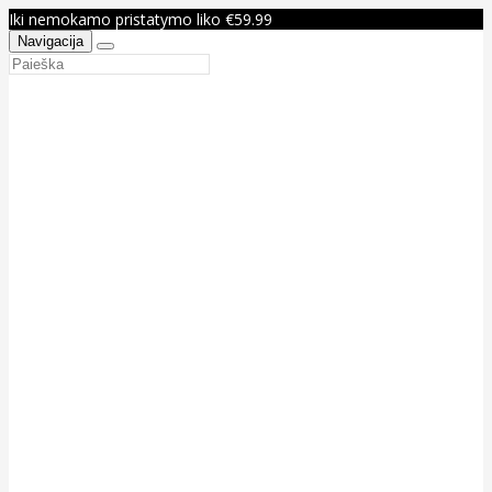
Iki nemokamo pristatymo liko €59.99
Navigacija