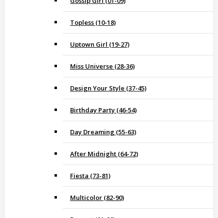
Gossip Girl (01-09)
Topless (10-18)
Uptown Girl (19-27)
Miss Universe (28-36)
Design Your Style (37-45)
Birthday Party (46-54)
Day Dreaming (55-63)
After Midnight (64-72)
Fiesta (73-81)
Multicolor (82-90)