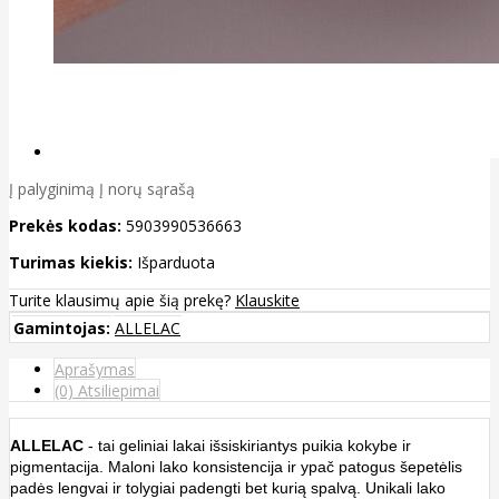
Į palyginimą
Į norų sąrašą
Prekės kodas:
5903990536663
Turimas kiekis:
Išparduota
Turite klausimų apie šią prekę?
Klauskite
Gamintojas:
ALLELAC
Aprašymas
(0) Atsiliepimai
ALLELAC
- tai geliniai lakai išsiskiriantys puikia kokybe ir
pigmentacija. Maloni lako konsistencija ir ypač patogus šepetėlis
padės lengvai ir tolygiai padengti bet kurią spalvą. Unikali lako