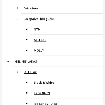
Vitražinis
Su spalva, blizgučiu
NTN
ALLELAC
MOLLY
GELINIS LAKAS
ALLELAC
Black & White
Paris 01-09
Ice Candy 10-18