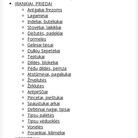
ĮRANKIAI, PRIEDAI
Antgaliai frezoms
Lagaminai
Indeliai, buteliukai
Stoveliai, laikikliai
Dėžutės, padėklai
Formelės
Geliniai tipsai
Dulkių šepetėliai
Teptukai
Dildės, blokeliai
Pėdų dildės, pemza
Atstūmėjai, pagaliukai
Žnyplutės
Žirklutės
Antpirščiai
Pincetai, pieštukai
Spaustukai arkai
Dirbtiniai nagai, tipsai
Tipsų paletės
Tipsų vėduoklės
Vonelės
Porankiai, kilimėliai