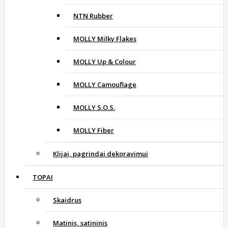
NTN Rubber
MOLLY Milky Flakes
MOLLY Up & Colour
MOLLY Camouflage
MOLLY S.O.S.
MOLLY Fiber
Klijai, pagrindai dekoravimui
TOPAI
Skaidrus
Matinis, satininis