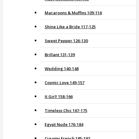
Macaroons & Muffins 109-116
Shine Like a Bride 117-125
Sweet Pepper 126-130
Brillant 131-139
Wedding 140-148
Cosmic Love 149-157
It Girl! 158-166
Timeless Chic 167-175
Egypt Nude 176-184
Creamy French 185-192