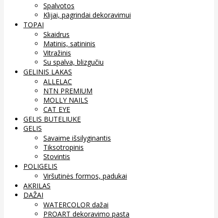
Spalvotos
Klijai, pagrindai dekoravimui
TOPAI
Skaidrus
Matinis, satininis
Vitražinis
Su spalva, blizgučiu
GELINIS LAKAS
ALLELAC
NTN PREMIUM
MOLLY NAILS
CAT EYE
GELIS BUTELIUKE
GELIS
Savaime išsilyginantis
Tiksotropinis
Stovintis
POLIGELIS
Viršutinės formos, padukai
AKRILAS
DAŽAI
WATERCOLOR dažai
PROART dekoravimo pasta