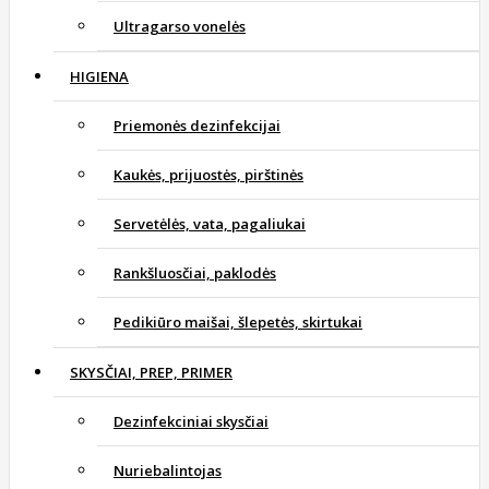
Ultragarso vonelės
HIGIENA
Priemonės dezinfekcijai
Kaukės, prijuostės, pirštinės
Servetėlės, vata, pagaliukai
Rankšluosčiai, paklodės
Pedikiūro maišai, šlepetės, skirtukai
SKYSČIAI, PREP, PRIMER
Dezinfekciniai skysčiai
Nuriebalintojas