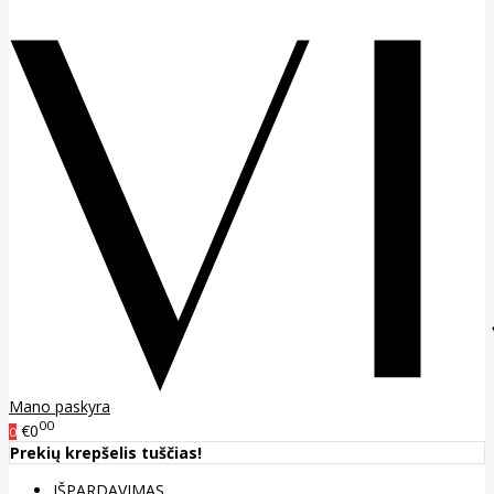
Mano paskyra
00
€0
0
Prekių krepšelis tuščias!
IŠPARDAVIMAS