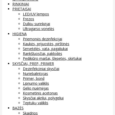
RINKINIAI
PRIETAISAI
LED/UV lempos
Frezos
Dulkių surinkėjai
Ultragarso vonelės
HIGIENA
Priemonės dezinfekcijai
Kaukės, prijuostės, pirštinės
Servetėlės, vata, pagaliukai
Rankšluosčiai, paklodės
Pedikiūro maišai, šlepetės, skirtukai
SKYSČIAI, PREP, PRIMER
Dezinfekciniai skysčiai
Nuriebalintojas
Primer, bond
Lipnumo valiklis
Gelio nuėmėjas
Kosmetinis acetonas
Skysčiai akrilui, polygeliui
Teptukų valiklis
BAZĖS
Skaidrios