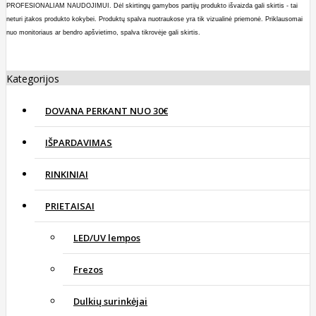
PROFESIONALIAM NAUDOJIMUI. Dėl skirtingų gamybos partijų produkto išvaizda gali skirtis - tai
neturi įtakos produkto kokybei. Produktų spalva nuotraukose yra tik vizualinė priemonė. Priklausomai
nuo monitoriaus ar bendro apšvietimo, spalva tikrovėje gali skirtis.
Kategorijos
DOVANA PERKANT NUO 30€
IŠPARDAVIMAS
RINKINIAI
PRIETAISAI
LED/UV lempos
Frezos
Dulkių surinkėjai