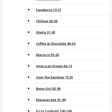
Fanaberia 19-27
Chillout 28-36
Sheila 37-45
Coffee & Chocolate 46-54
Marocco 55-63
American Dream 64-72
Over the Rainbow 73-81
Bossy Girl 82-90
Masquerade 91-99
Fizzy Cocktails 100-108