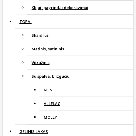
Klijai, pagrindai dekoravimui
TOPAI
Skaidrus
Matinis, satininis
Vitražinis
Su spalva, blizgučiu
NTN
ALLELAC
MOLLY
GELINIS LAKAS