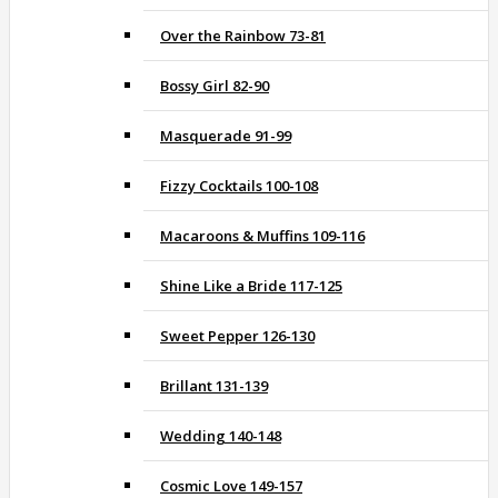
Over the Rainbow 73-81
Bossy Girl 82-90
Masquerade 91-99
Fizzy Cocktails 100-108
Macaroons & Muffins 109-116
Shine Like a Bride 117-125
Sweet Pepper 126-130
Brillant 131-139
Wedding 140-148
Cosmic Love 149-157