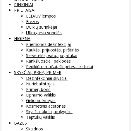
RINKINIAI
PRIETAISAI
LED/UV lempos
Frezos
Dulkių surinkėjai
Ultragarso vonelės
HIGIENA
Priemonės dezinfekcijai
Kaukės, prijuostės, pirštinės
Servetėlės, vata, pagaliukai
Rankšluosčiai, paklodės
Pedikiūro maišai, šlepetės, skirtukai
SKYSČIAI, PREP, PRIMER
Dezinfekciniai skysčiai
Nuriebalintojas
Primer, bond
Lipnumo valiklis
Gelio nuėmėjas
Kosmetinis acetonas
Skysčiai akrilui, polygeliui
Teptukų valiklis
BAZĖS
Skaidrios