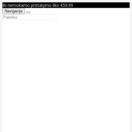
Iki nemokamo pristatymo liko €59.99
Navigacija