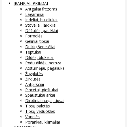
ĮRANKIAI, PRIEDAI
Antgaliai frezoms
Lagaminai
Indeliai, buteliukai
Stoveliai, laikikliai
Dėžutės, padėklai
Formelės
Geliniai tipsai
Dulkių šepetėliai
Teptukai
Dildės, blokeliai
Pėdų dildės, pemza
Atstūmėjai, pagaliukai
Žnyplutės
Žirklutės
Antpirščiai
Pincetai, pieštukai
Spaustukai arkai
Dirbtiniai nagai, tipsai
Tipsų paletės
Tipsų vėduoklės
Vonelės
Porankiai, kilimėliai