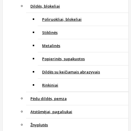
Dildės, blokeliai
Poliruokliai, blokeliai
Stiklinės
Metalinės
Popierinės, supakuotos
Dildės su keičiamais abrazyvais
Rinkiniai
Pėdų dildės, pemza
Atstūmėjai, pagaliukai
Žnyplutės