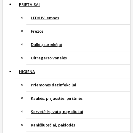
PRIETAISAI
LED/UV lempos
Frezos
Dulkių surinkėjai
Ultragarso vonelės
HIGIENA
Priemonės dezinfekcijai
Kaukės, prijuostės, pirštinės
Servetėlės, vata, pagaliukai
Rankšluosčiai, paklodės