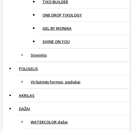
TIXO BUILDER
ONE DROP TIXOLOGY
GEL BY MONIKA
SHINE ON YOU
Stovintis
POLIGELIS
Viršutinės formos, padukai
AKRILAS
DAŽAI
WATERCOLOR dažai