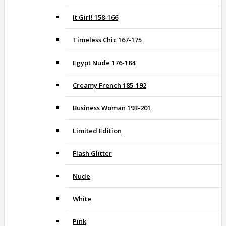
It Girl! 158-166
Timeless Chic 167-175
Egypt Nude 176-184
Creamy French 185-192
Business Woman 193-201
Limited Edition
Flash Glitter
Nude
White
Pink