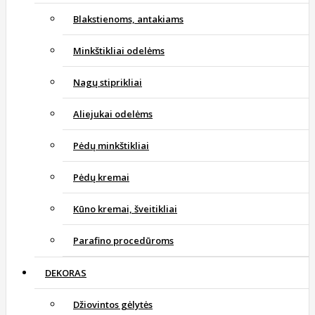
Blakstienoms, antakiams
Minkštikliai odelėms
Nagų stiprikliai
Aliejukai odelėms
Pėdų minkštikliai
Pėdų kremai
Kūno kremai, šveitikliai
Parafino procedūroms
DEKORAS
Džiovintos gėlytės