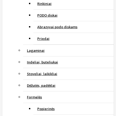
Rinkiniai
PODO diskai
Abrazyvai podo diskams
Priedai
Lagaminai
Indeliai, buteliukai
Stoveliai, laikikliai
Dėžutės, padėklai
Formelės
Popierinės