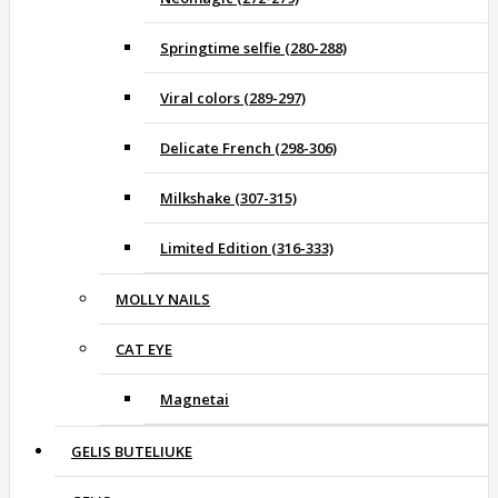
Springtime selfie (280-288)
Viral colors (289-297)
Delicate French (298-306)
Milkshake (307-315)
Limited Edition (316-333)
MOLLY NAILS
CAT EYE
Magnetai
GELIS BUTELIUKE