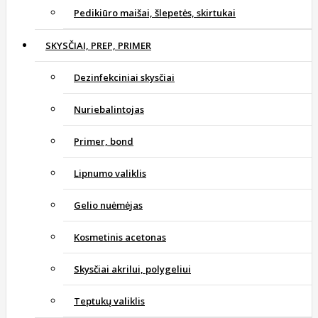
Pedikiūro maišai, šlepetės, skirtukai
SKYSČIAI, PREP, PRIMER
Dezinfekciniai skysčiai
Nuriebalintojas
Primer, bond
Lipnumo valiklis
Gelio nuėmėjas
Kosmetinis acetonas
Skysčiai akrilui, polygeliui
Teptukų valiklis