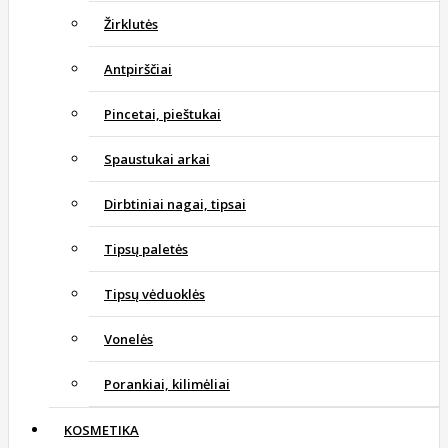
Žirklutės
Antpirščiai
Pincetai, pieštukai
Spaustukai arkai
Dirbtiniai nagai, tipsai
Tipsų paletės
Tipsų vėduoklės
Vonelės
Porankiai, kilimėliai
KOSMETIKA