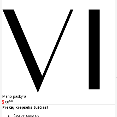
Mano paskyra
00
€0
0
Prekių krepšelis tuščias!
IŠPARDAVIMAS