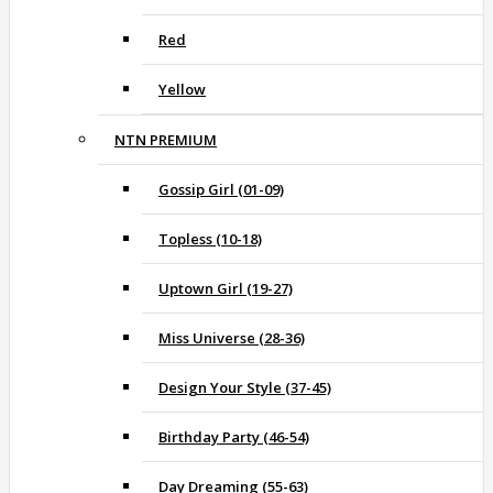
Red
Yellow
NTN PREMIUM
Gossip Girl (01-09)
Topless (10-18)
Uptown Girl (19-27)
Miss Universe (28-36)
Design Your Style (37-45)
Birthday Party (46-54)
Day Dreaming (55-63)