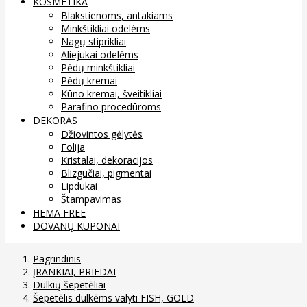
KOSMETIKA
Blakstienoms, antakiams
Minkštikliai odelėms
Nagų stiprikliai
Aliejukai odelėms
Pėdų minkštikliai
Pėdų kremai
Kūno kremai, šveitikliai
Parafino procedūroms
DEKORAS
Džiovintos gėlytės
Folija
Kristalai, dekoracijos
Blizgučiai, pigmentai
Lipdukai
Štampavimas
HEMA FREE
DOVANŲ KUPONAI
Pagrindinis
ĮRANKIAI, PRIEDAI
Dulkių šepetėliai
Šepetėlis dulkėms valyti FISH, GOLD