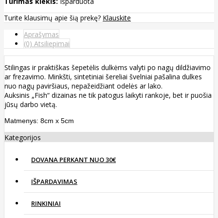
Turimas kiekis:
Išparduota
Turite klausimų apie šią prekę?
Klauskite
Aprašymas
(0) Atsiliepimai
Stilingas ir praktiškas šepetėlis dulkėms valyti po nagų dildžiavimo
ar frezavimo. Minkšti, sintetiniai šereliai švelniai pašalina dulkes
nuo nagų paviršiaus, nepažeidžiant odelės ar lako.
Auksinis „Fish“ dizainas ne tik patogus laikyti rankoje, bet ir puošia
jūsų darbo vietą.
Matmenys: 8cm x 5cm
Kategorijos
DOVANA PERKANT NUO 30€
IŠPARDAVIMAS
RINKINIAI