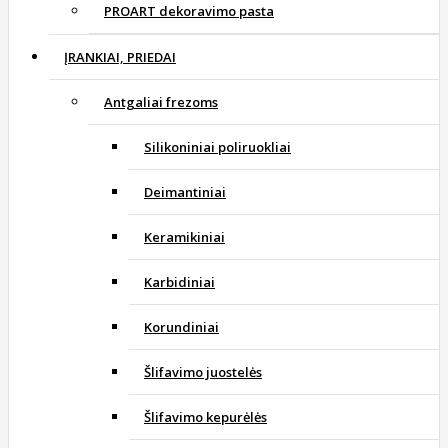
PROART dekoravimo pasta
ĮRANKIAI, PRIEDAI
Antgaliai frezoms
Silikoniniai poliruokliai
Deimantiniai
Keramikiniai
Karbidiniai
Korundiniai
Šlifavimo juostelės
Šlifavimo kepurėlės