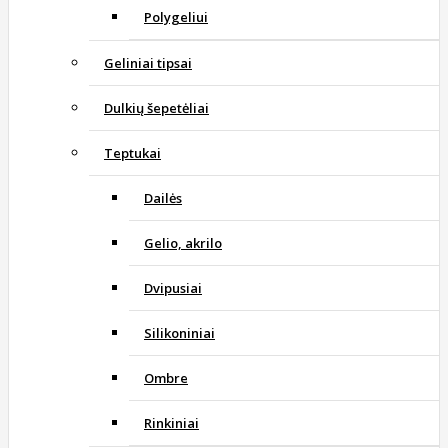
Polygeliui
Geliniai tipsai
Dulkių šepetėliai
Teptukai
Dailės
Gelio, akrilo
Dvipusiai
Silikoniniai
Ombre
Rinkiniai