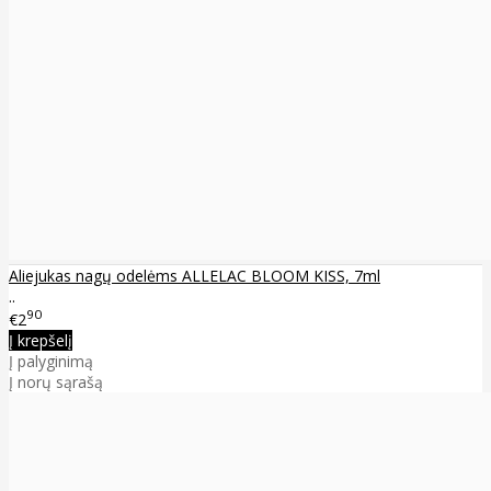
Aliejukas nagų odelėms ALLELAC BLOOM KISS, 7ml
..
90
€2
Į krepšelį
Į palyginimą
Į norų sąrašą