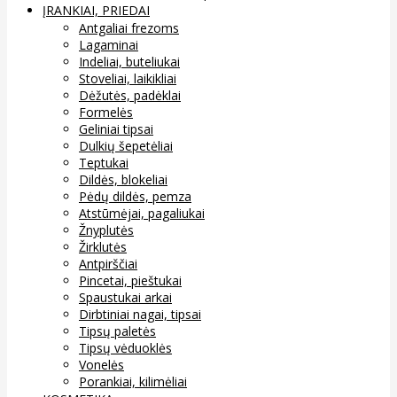
ĮRANKIAI, PRIEDAI
Antgaliai frezoms
Lagaminai
Indeliai, buteliukai
Stoveliai, laikikliai
Dėžutės, padėklai
Formelės
Geliniai tipsai
Dulkių šepetėliai
Teptukai
Dildės, blokeliai
Pėdų dildės, pemza
Atstūmėjai, pagaliukai
Žnyplutės
Žirklutės
Antpirščiai
Pincetai, pieštukai
Spaustukai arkai
Dirbtiniai nagai, tipsai
Tipsų paletės
Tipsų vėduoklės
Vonelės
Porankiai, kilimėliai