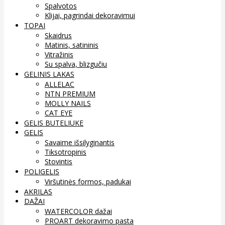
Spalvotos
Klijai, pagrindai dekoravimui
TOPAI
Skaidrus
Matinis, satininis
Vitražinis
Su spalva, blizgučiu
GELINIS LAKAS
ALLELAC
NTN PREMIUM
MOLLY NAILS
CAT EYE
GELIS BUTELIUKE
GELIS
Savaime išsilyginantis
Tiksotropinis
Stovintis
POLIGELIS
Viršutinės formos, padukai
AKRILAS
DAŽAI
WATERCOLOR dažai
PROART dekoravimo pasta