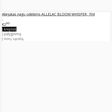
Aliejukas nagų odelėms ALLELAC BLOOM WHISPER, 7ml
..
90
€2
Į krepšelį
Į palyginimą
Į norų sąrašą