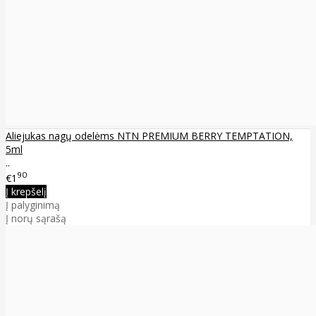
Aliejukas nagų odelėms NTN PREMIUM BERRY TEMPTATION,
5ml
..
90
€1
Į krepšelį
Į palyginimą
Į norų sąrašą