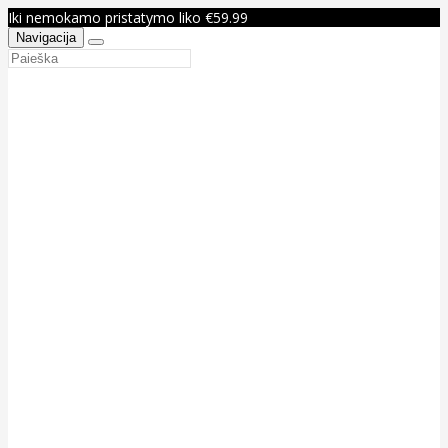
Iki nemokamo pristatymo liko €59.99
Navigacija