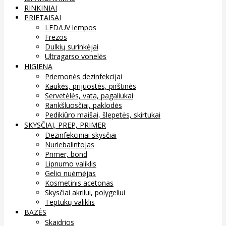
RINKINIAI
PRIETAISAI
LED/UV lempos
Frezos
Dulkių surinkėjai
Ultragarso vonelės
HIGIENA
Priemonės dezinfekcijai
Kaukės, prijuostės, pirštinės
Servetėlės, vata, pagaliukai
Rankšluosčiai, paklodės
Pedikiūro maišai, šlepetės, skirtukai
SKYSČIAI, PREP, PRIMER
Dezinfekciniai skysčiai
Nuriebalintojas
Primer, bond
Lipnumo valiklis
Gelio nuėmėjas
Kosmetinis acetonas
Skysčiai akrilui, polygeliui
Teptukų valiklis
BAZĖS
Skaidrios