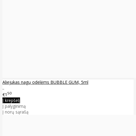
Aliejukas nagų odelėms BUBBLE GUM, 5ml
..
50
€1
Į krepšelį
Į palyginimą
Į norų sąrašą