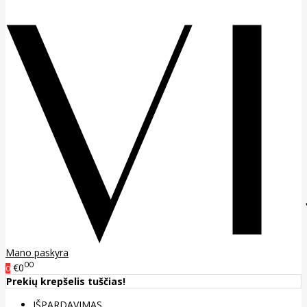
Mano paskyra
00
€0
0
Prekių krepšelis tuščias!
IŠPARDAVIMAS