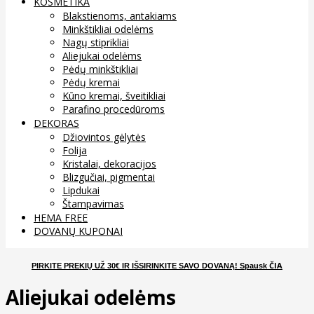
KOSMETIKA
Blakstienoms, antakiams
Minkštikliai odelėms
Nagų stiprikliai
Aliejukai odelėms
Pėdų minkštikliai
Pėdų kremai
Kūno kremai, šveitikliai
Parafino procedūroms
DEKORAS
Džiovintos gėlytės
Folija
Kristalai, dekoracijos
Blizgučiai, pigmentai
Lipdukai
Štampavimas
HEMA FREE
DOVANŲ KUPONAI
ČIA
PIRKITE PREKIŲ UŽ 30€ IR IŠSIRINKITE SAVO DOVANĄ
! Spausk
Aliejukai odelėms