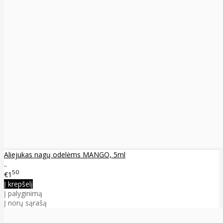
Aliejukas nagų odelėms MANGO, 5ml
..
50
€1
Į krepšelį
Į palyginimą
Į norų sąrašą