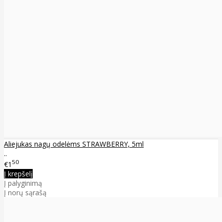
Aliejukas nagų odelėms STRAWBERRY, 5ml
..
50
€1
Į krepšelį
Į palyginimą
Į norų sąrašą