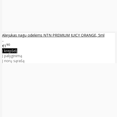
Aliejukas nagų odelėms NTN PREMIUM JUICY ORANGE, 5ml
..
90
€1
Į krepšelį
Į palyginimą
Į norų sąrašą