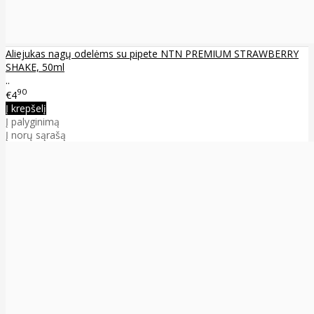
Aliejukas nagų odelėms su pipete NTN PREMIUM STRAWBERRY
SHAKE, 50ml
..
90
€4
Į krepšelį
Į palyginimą
Į norų sąrašą