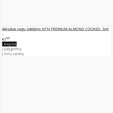
Aliejukas nagų odelėms NTN PREMIUM ALMOND COOKIES, 5ml
..
90
€1
Į krepšelį
Į palyginimą
Į norų sąrašą