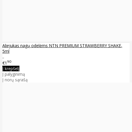
Aliejukas nagų odelėms NTN PREMIUM STRAWBERRY SHAKE,
5ml
..
90
€1
Į krepšelį
Į palyginimą
Į norų sąrašą