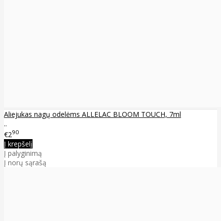
Aliejukas nagų odelėms ALLELAC BLOOM TOUCH, 7ml
..
90
€2
Į krepšelį
Į palyginimą
Į norų sąrašą