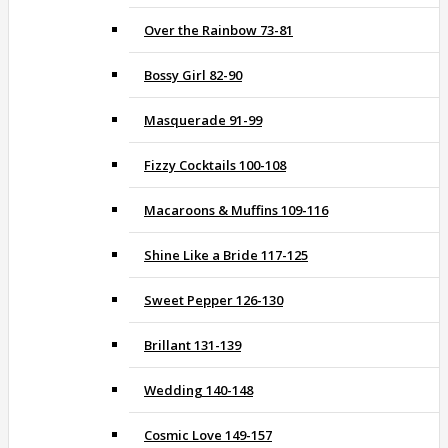
Over the Rainbow 73-81
Bossy Girl 82-90
Masquerade 91-99
Fizzy Cocktails 100-108
Macaroons & Muffins 109-116
Shine Like a Bride 117-125
Sweet Pepper 126-130
Brillant 131-139
Wedding 140-148
Cosmic Love 149-157