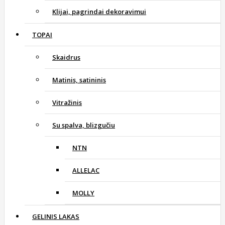
Klijai, pagrindai dekoravimui
TOPAI
Skaidrus
Matinis, satininis
Vitražinis
Su spalva, blizgučiu
NTN
ALLELAC
MOLLY
GELINIS LAKAS