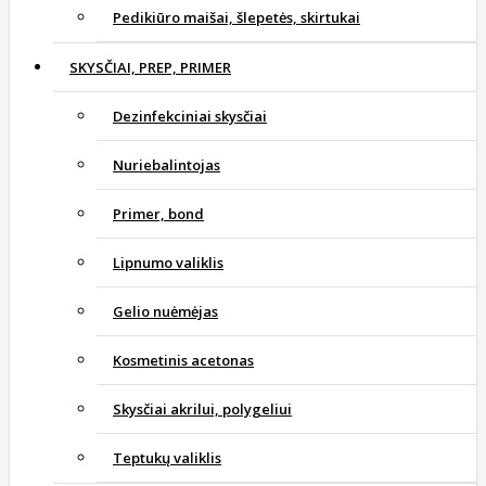
Pedikiūro maišai, šlepetės, skirtukai
SKYSČIAI, PREP, PRIMER
Dezinfekciniai skysčiai
Nuriebalintojas
Primer, bond
Lipnumo valiklis
Gelio nuėmėjas
Kosmetinis acetonas
Skysčiai akrilui, polygeliui
Teptukų valiklis