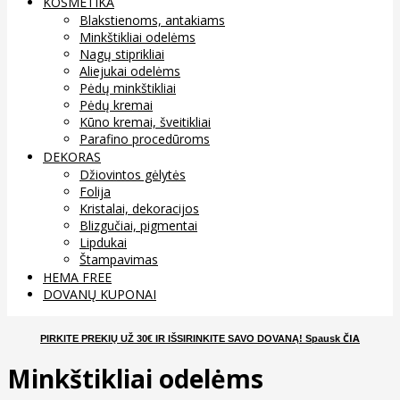
KOSMETIKA
Blakstienoms, antakiams
Minkštikliai odelėms
Nagų stiprikliai
Aliejukai odelėms
Pėdų minkštikliai
Pėdų kremai
Kūno kremai, šveitikliai
Parafino procedūroms
DEKORAS
Džiovintos gėlytės
Folija
Kristalai, dekoracijos
Blizgučiai, pigmentai
Lipdukai
Štampavimas
HEMA FREE
DOVANŲ KUPONAI
ČIA
PIRKITE PREKIŲ UŽ 30€ IR IŠSIRINKITE SAVO DOVANĄ
! Spausk
Minkštikliai odelėms