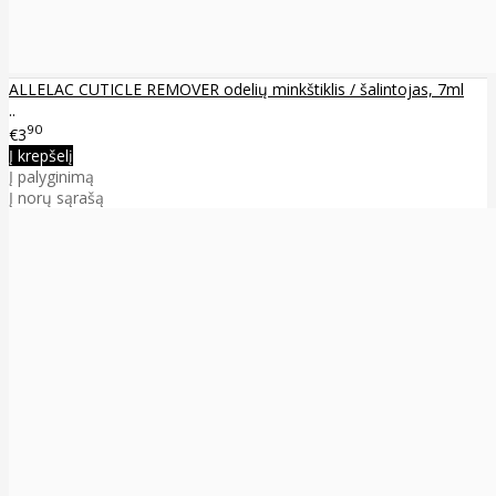
ALLELAC CUTICLE REMOVER odelių minkštiklis / šalintojas, 7ml
..
90
€3
Į krepšelį
Į palyginimą
Į norų sąrašą