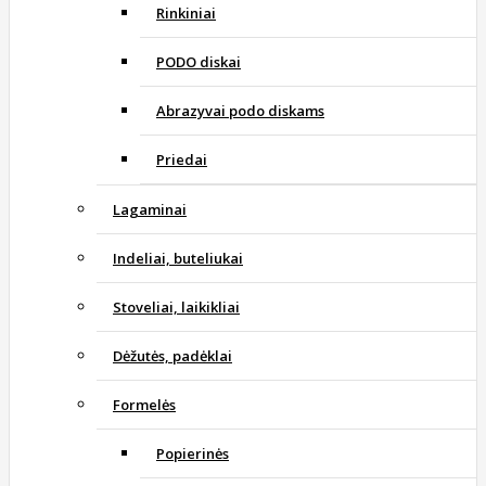
Rinkiniai
PODO diskai
Abrazyvai podo diskams
Priedai
Lagaminai
Indeliai, buteliukai
Stoveliai, laikikliai
Dėžutės, padėklai
Formelės
Popierinės