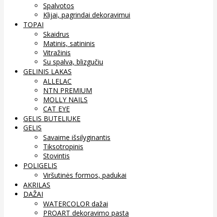
Spalvotos
Klijai, pagrindai dekoravimui
TOPAI
Skaidrus
Matinis, satininis
Vitražinis
Su spalva, blizgučiu
GELINIS LAKAS
ALLELAC
NTN PREMIUM
MOLLY NAILS
CAT EYE
GELIS BUTELIUKE
GELIS
Savaime išsilyginantis
Tiksotropinis
Stovintis
POLIGELIS
Viršutinės formos, padukai
AKRILAS
DAŽAI
WATERCOLOR dažai
PROART dekoravimo pasta