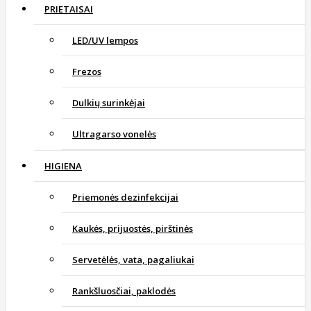
PRIETAISAI
LED/UV lempos
Frezos
Dulkių surinkėjai
Ultragarso vonelės
HIGIENA
Priemonės dezinfekcijai
Kaukės, prijuostės, pirštinės
Servetėlės, vata, pagaliukai
Rankšluosčiai, paklodės