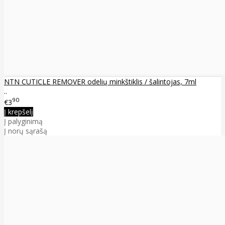
NTN CUTICLE REMOVER odelių minkštiklis / šalintojas, 7ml
..
90
€3
Į krepšelį
Į palyginimą
Į norų sąrašą