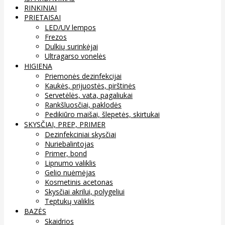
RINKINIAI
PRIETAISAI
LED/UV lempos
Frezos
Dulkių surinkėjai
Ultragarso vonelės
HIGIENA
Priemonės dezinfekcijai
Kaukės, prijuostės, pirštinės
Servetėlės, vata, pagaliukai
Rankšluosčiai, paklodės
Pedikiūro maišai, šlepetės, skirtukai
SKYSČIAI, PREP, PRIMER
Dezinfekciniai skysčiai
Nuriebalintojas
Primer, bond
Lipnumo valiklis
Gelio nuėmėjas
Kosmetinis acetonas
Skysčiai akrilui, polygeliui
Teptukų valiklis
BAZĖS
Skaidrios