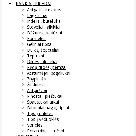
ĮRANKIAI, PRIEDAI
Antgaliai frezoms
Lagaminai
Indeliai, buteliukai
Stoveliai, laikikliai
Dėžutės, padėklai
Formelės
Geliniai tipsai
Dulkių šepetėliai
Teptukai
Dildės, blokeliai
Pėdų dildės, pemza
Atstūmėjai, pagaliukai
Žnyplutės
Žirklutės
Antpirščiai
Pincetai, pieštukai
Spaustukai arkai
Dirbtiniai nagai, tipsai
Tipsų paletės
Tipsų vėduoklės
Vonelės
Porankiai, kilimėliai