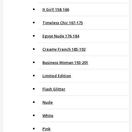
It Girl! 158-166
Timeless Chic 167-175
Egypt Nude 176-184
Creamy French 185-192
Business Woman 193-201
Limited Edition
Flash Glitter
Nude
White
Pink