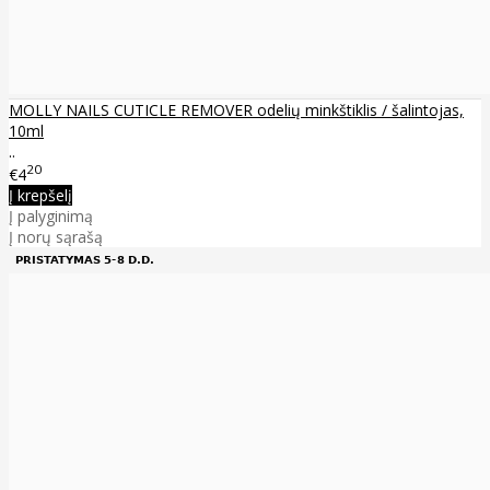
MOLLY NAILS CUTICLE REMOVER odelių minkštiklis / šalintojas,
10ml
..
20
€4
Į krepšelį
Į palyginimą
Į norų sąrašą