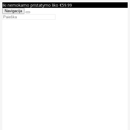
Iki nemokamo pristatymo liko €59.99
Navigacija