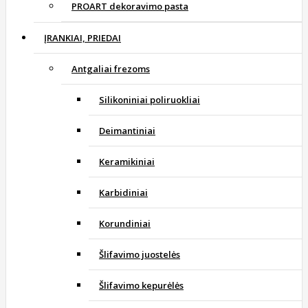
PROART dekoravimo pasta
ĮRANKIAI, PRIEDAI
Antgaliai frezoms
Silikoniniai poliruokliai
Deimantiniai
Keramikiniai
Karbidiniai
Korundiniai
Šlifavimo juostelės
Šlifavimo kepurėlės