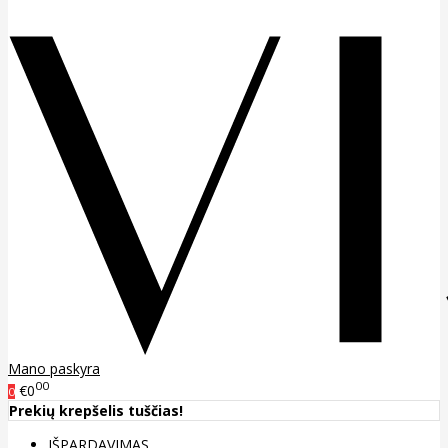
Mano paskyra
00
€0
0
Prekių krepšelis tuščias!
IŠPARDAVIMAS