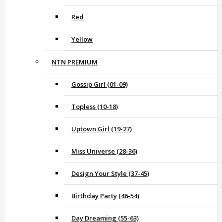
Red
Yellow
NTN PREMIUM
Gossip Girl (01-09)
Topless (10-18)
Uptown Girl (19-27)
Miss Universe (28-36)
Design Your Style (37-45)
Birthday Party (46-54)
Day Dreaming (55-63)