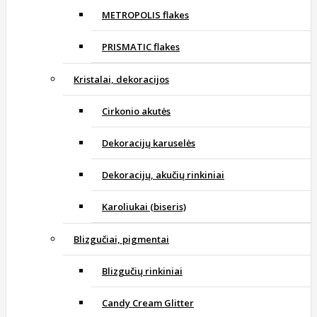
METROPOLIS flakes
PRISMATIC flakes
Kristalai, dekoracijos
Cirkonio akutės
Dekoracijų karuselės
Dekoracijų, akučių rinkiniai
Karoliukai (biseris)
Blizgučiai, pigmentai
Blizgučių rinkiniai
Candy Cream Glitter