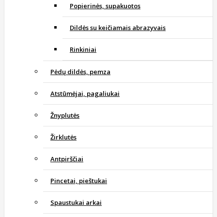
Popierinės, supakuotos
Dildės su keičiamais abrazyvais
Rinkiniai
Pėdų dildės, pemza
Atstūmėjai, pagaliukai
Žnyplutės
Žirklutės
Antpirščiai
Pincetai, pieštukai
Spaustukai arkai