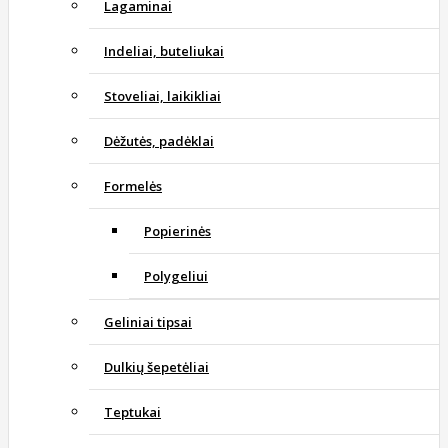
Lagaminai
Indeliai, buteliukai
Stoveliai, laikikliai
Dėžutės, padėklai
Formelės
Popierinės
Polygeliui
Geliniai tipsai
Dulkių šepetėliai
Teptukai