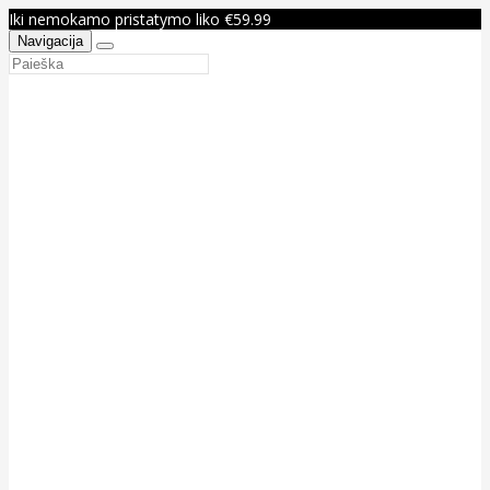
Iki nemokamo pristatymo liko €59.99
Navigacija