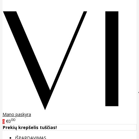
Mano paskyra
00
€0
0
Prekių krepšelis tuščias!
IŠPARDAVIMAS