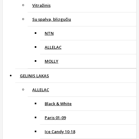
Vitražinis
Su spalva, blizgučiu
NTN
ALLELAC
MOLLY
GELINIS LAKAS
ALLELAC
Black & White
Paris 01-09
Ice Candy 10-18