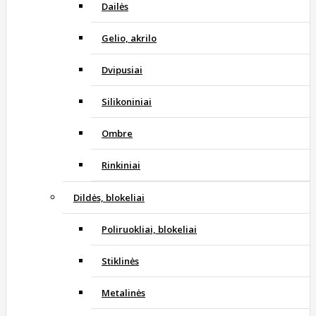
Dailės
Gelio, akrilo
Dvipusiai
Silikoniniai
Ombre
Rinkiniai
Dildės, blokeliai
Poliruokliai, blokeliai
Stiklinės
Metalinės