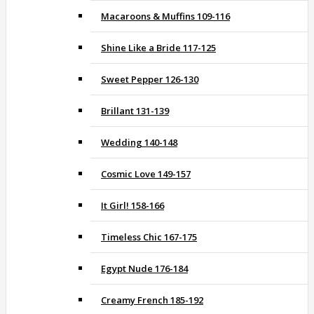
Macaroons & Muffins 109-116
Shine Like a Bride 117-125
Sweet Pepper 126-130
Brillant 131-139
Wedding 140-148
Cosmic Love 149-157
It Girl! 158-166
Timeless Chic 167-175
Egypt Nude 176-184
Creamy French 185-192