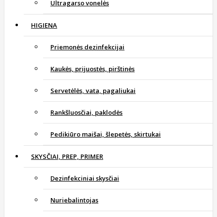
Ultragarso vonelės
HIGIENA
Priemonės dezinfekcijai
Kaukės, prijuostės, pirštinės
Servetėlės, vata, pagaliukai
Rankšluosčiai, paklodės
Pedikiūro maišai, šlepetės, skirtukai
SKYSČIAI, PREP, PRIMER
Dezinfekciniai skysčiai
Nuriebalintojas