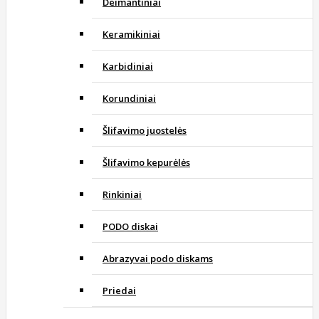
Deimantiniai
Keramikiniai
Karbidiniai
Korundiniai
Šlifavimo juostelės
Šlifavimo kepurėlės
Rinkiniai
PODO diskai
Abrazyvai podo diskams
Priedai