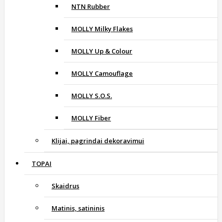
NTN Rubber
MOLLY Milky Flakes
MOLLY Up & Colour
MOLLY Camouflage
MOLLY S.O.S.
MOLLY Fiber
Klijai, pagrindai dekoravimui
TOPAI
Skaidrus
Matinis, satininis