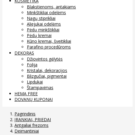
KOSMETIKA
Blakstienoms, antakiams
Minkštikliai odelėms
Nagų stiprikliai
Aliejukai odelėms
Pėdų minkštikliai
Pėdų kremai
Kūno kremai, šveitikliai
Parafino procedūroms
DEKORAS
Džiovintos gėlytės
Folija
Kristalai, dekoracijos
Blizgučiai, pigmentai
Lipdukai
Štampavimas
HEMA FREE
DOVANŲ KUPONAI
Pagrindinis
ĮRANKIAI, PRIEDAI
Antgaliai frezoms
Deimantiniai