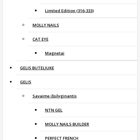
Limited Edition (316-333)
MOLLY NAILS
CAT EYE
Magnetai
GELIS BUTELIUKE
GELIS
Savaime išsilyginantis
NTN GEL
MOLLY NAILS BUILDER
PERFECT FRENCH