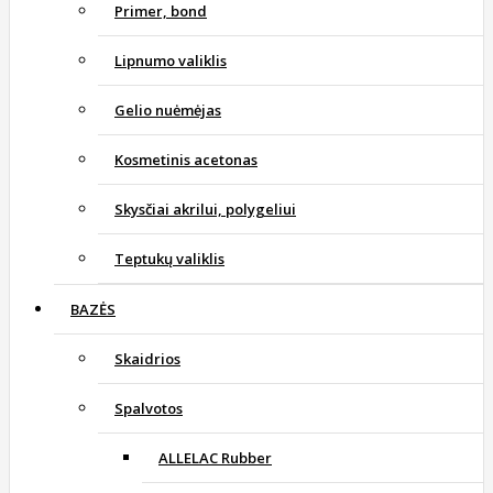
Primer, bond
Lipnumo valiklis
Gelio nuėmėjas
Kosmetinis acetonas
Skysčiai akrilui, polygeliui
Teptukų valiklis
BAZĖS
Skaidrios
Spalvotos
ALLELAC Rubber