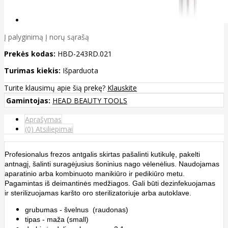
Į palyginimą
Į norų sąrašą
Prekės kodas:
HBD-243RD.021
Turimas kiekis:
Išparduota
Turite klausimų apie šią prekę?
Klauskite
Gamintojas:
HEAD BEAUTY TOOLS
Aprašymas
(0) Atsiliepimai
Profesionalus frezos antgalis skirtas pašalinti kutikulę, pakelti
antnagį, šalinti suragėjusius šoninius nago vėlenėlius. Naudojamas
aparatinio arba kombinuoto manikiūro ir pedikiūro metu.
Pagamintas iš deimantinės medžiagos. Gali būti dezinfekuojamas
ir sterilizuojamas karšto oro sterilizatoriuje arba autoklave.
grubumas - švelnus (raudonas)
tipas - maža (small)