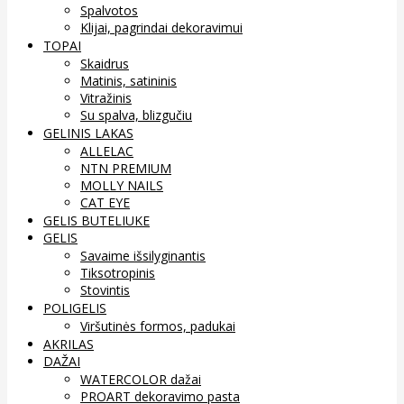
Spalvotos
Klijai, pagrindai dekoravimui
TOPAI
Skaidrus
Matinis, satininis
Vitražinis
Su spalva, blizgučiu
GELINIS LAKAS
ALLELAC
NTN PREMIUM
MOLLY NAILS
CAT EYE
GELIS BUTELIUKE
GELIS
Savaime išsilyginantis
Tiksotropinis
Stovintis
POLIGELIS
Viršutinės formos, padukai
AKRILAS
DAŽAI
WATERCOLOR dažai
PROART dekoravimo pasta