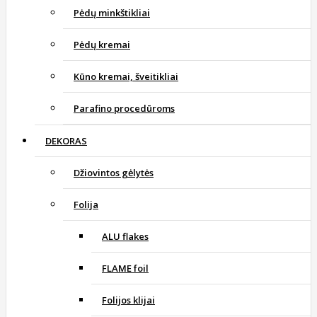
Pėdų minkštikliai
Pėdų kremai
Kūno kremai, šveitikliai
Parafino procedūroms
DEKORAS
Džiovintos gėlytės
Folija
ALU flakes
FLAME foil
Folijos klijai