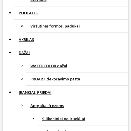
POLIGELIS
Viršutinės formos, padukai
AKRILAS
DAŽAI
WATERCOLOR dažai
PROART dekoravimo pasta
ĮRANKIAI, PRIEDAI
Antgaliai frezoms
Silikoniniai poliruokliai