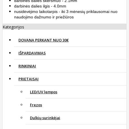
darbinės dalies skersmuo - 2.1mm
darbinės dalies ilgis - 4.0mm
nusidėvėjimo laikotarpis - iki 3 mėnesių priklausomai nuo
naudojimo dažnumo ir priežiūros
Kategorijos
DOVANA PERKANT NUO 30€
IŠPARDAVIMAS
RINKINIAI
PRIETAISAI
LED/UV lempos
Frezos
Dulkių surinkėjai