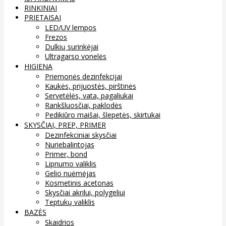
RINKINIAI
PRIETAISAI
LED/UV lempos
Frezos
Dulkių surinkėjai
Ultragarso vonelės
HIGIENA
Priemonės dezinfekcijai
Kaukės, prijuostės, pirštinės
Servetėlės, vata, pagaliukai
Rankšluosčiai, paklodės
Pedikiūro maišai, šlepetės, skirtukai
SKYSČIAI, PREP, PRIMER
Dezinfekciniai skysčiai
Nuriebalintojas
Primer, bond
Lipnumo valiklis
Gelio nuėmėjas
Kosmetinis acetonas
Skysčiai akrilui, polygeliui
Teptukų valiklis
BAZĖS
Skaidrios