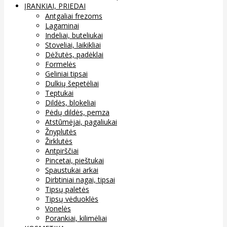
ĮRANKIAI, PRIEDAI
Antgaliai frezoms
Lagaminai
Indeliai, buteliukai
Stoveliai, laikikliai
Dėžutės, padėklai
Formelės
Geliniai tipsai
Dulkių šepetėliai
Teptukai
Dildės, blokeliai
Pėdų dildės, pemza
Atstūmėjai, pagaliukai
Žnyplutės
Žirklutės
Antpirščiai
Pincetai, pieštukai
Spaustukai arkai
Dirbtiniai nagai, tipsai
Tipsų paletės
Tipsų vėduoklės
Vonelės
Porankiai, kilimėliai