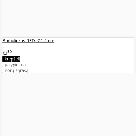
Burbuliukas RED, Ø1.4mm
..
30
€3
Į krepšelį
Į palyginimą
Į norų sąrašą