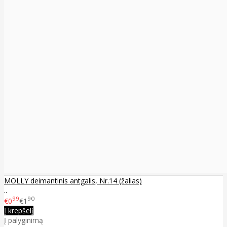
MOLLY deimantinis antgalis, Nr.14 (žalias)
..
99
90
€0
€1
Į krepšelį
Į palyginimą