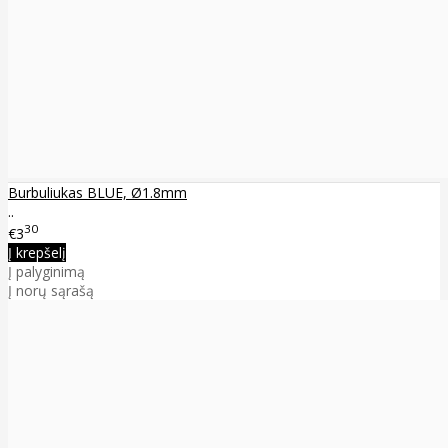
Burbuliukas BLUE, Ø1.8mm
..
30
€3
Į krepšelį
Į palyginimą
Į norų sąrašą