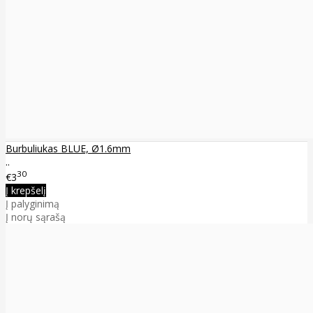
Burbuliukas BLUE, Ø1.6mm
..
30
€3
Į krepšelį
Į palyginimą
Į norų sąrašą