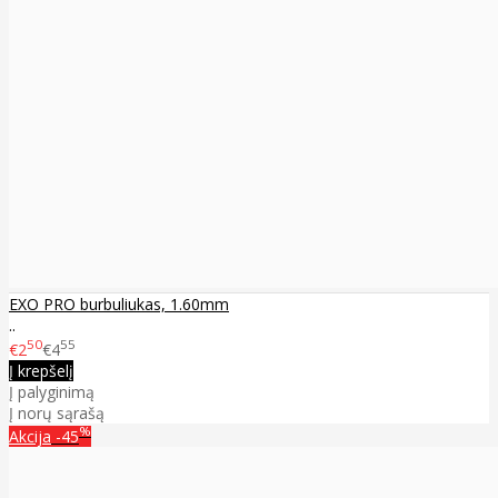
EXO PRO burbuliukas, 1.60mm
..
50
55
€2
€4
Į krepšelį
Į palyginimą
Į norų sąrašą
%
Akcija
-45