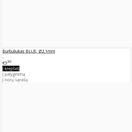
Burbuliukas BLUE, Ø2.1mm
..
30
€3
Į krepšelį
Į palyginimą
Į norų sąrašą