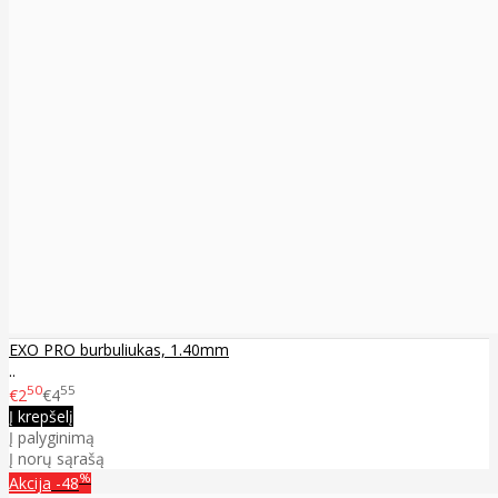
EXO PRO burbuliukas, 1.40mm
..
50
55
€2
€4
Į krepšelį
Į palyginimą
Į norų sąrašą
%
Akcija
-48