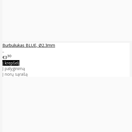
Burbuliukas BLUE, Ø2.3mm
..
30
€3
Į krepšelį
Į palyginimą
Į norų sąrašą