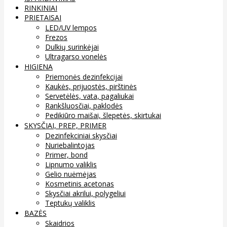
RINKINIAI
PRIETAISAI
LED/UV lempos
Frezos
Dulkių surinkėjai
Ultragarso vonelės
HIGIENA
Priemonės dezinfekcijai
Kaukės, prijuostės, pirštinės
Servetėlės, vata, pagaliukai
Rankšluosčiai, paklodės
Pedikiūro maišai, šlepetės, skirtukai
SKYSČIAI, PREP, PRIMER
Dezinfekciniai skysčiai
Nuriebalintojas
Primer, bond
Lipnumo valiklis
Gelio nuėmėjas
Kosmetinis acetonas
Skysčiai akrilui, polygeliui
Teptukų valiklis
BAZĖS
Skaidrios