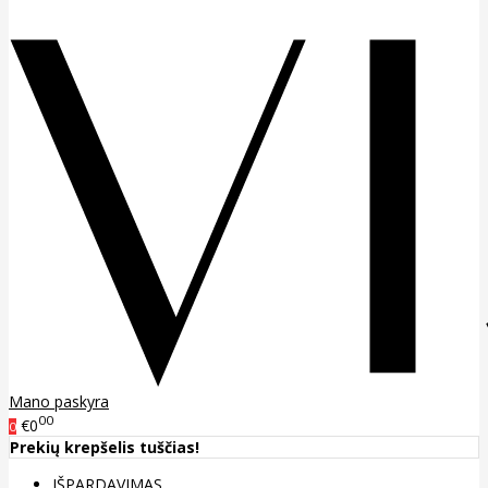
Mano paskyra
00
€0
0
Prekių krepšelis tuščias!
IŠPARDAVIMAS