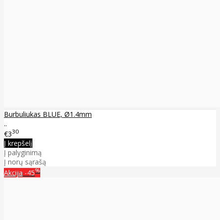
Burbuliukas BLUE, Ø1.4mm
..
30
€3
Į krepšelį
Į palyginimą
Į norų sąrašą
%
Akcija
-45