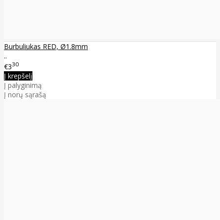
Burbuliukas RED, Ø1.8mm
..
30
€3
Į krepšelį
Į palyginimą
Į norų sąrašą