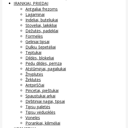
ĮRANKIAI, PRIEDAI
Antgaliai frezoms
Lagaminai
Indeliai, buteliukai
Stoveliai, laikikliai
Dėžutės, padėklai
Formelės
Geliniai tipsai
Dulkių šepetėliai
Teptukai
Dildės, blokeliai
Pėdų dildės, pemza
Atstūmėjai, pagaliukai
Žnyplutės
Žirklutės
Antpirščiai
Pincetai, pieštukai
Spaustukai arkai
Dirbtiniai nagai, tipsai
Tipsų paletės
Tipsų vėduoklės
Vonelės
Porankiai, kilimėliai