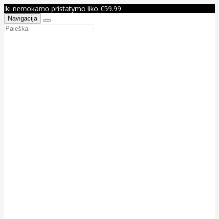
Iki nemokamo pristatymo liko €59.99
Navigacija