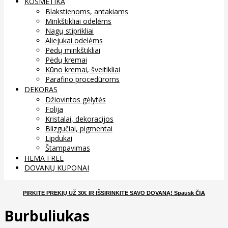
KOSMETIKA
Blakstienoms, antakiams
Minkštikliai odelėms
Nagų stiprikliai
Aliejukai odelėms
Pėdų minkštikliai
Pėdų kremai
Kūno kremai, šveitikliai
Parafino procedūroms
DEKORAS
Džiovintos gėlytės
Folija
Kristalai, dekoracijos
Blizgučiai, pigmentai
Lipdukai
Štampavimas
HEMA FREE
DOVANŲ KUPONAI
ČIA
PIRKITE PREKIŲ UŽ 30€ IR IŠSIRINKITE SAVO DOVANĄ
! Spausk
Burbuliukas