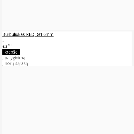
Burbuliukas RED, Ø1.6mm
..
30
€3
Į krepšelį
Į palyginimą
Į norų sąrašą