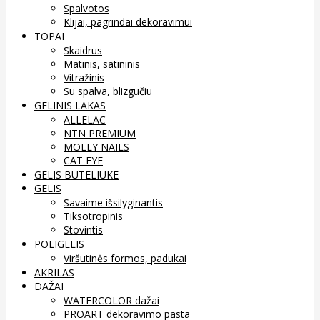
Spalvotos
Klijai, pagrindai dekoravimui
TOPAI
Skaidrus
Matinis, satininis
Vitražinis
Su spalva, blizgučiu
GELINIS LAKAS
ALLELAC
NTN PREMIUM
MOLLY NAILS
CAT EYE
GELIS BUTELIUKE
GELIS
Savaime išsilyginantis
Tiksotropinis
Stovintis
POLIGELIS
Viršutinės formos, padukai
AKRILAS
DAŽAI
WATERCOLOR dažai
PROART dekoravimo pasta