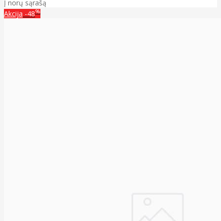
Į norų sąrašą
%
Akcija
-48