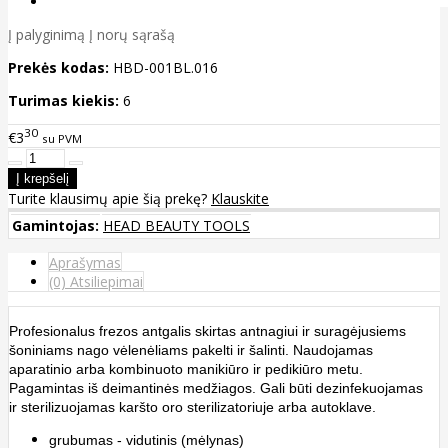
Į palyginimą
Į norų sąrašą
Prekės kodas:
HBD-001BL.016
Turimas kiekis:
6
30
€3
su PVM
Turite klausimų apie šią prekę?
Klauskite
Gamintojas:
HEAD BEAUTY TOOLS
Aprašymas
(0) Atsiliepimai
Profesionalus frezos antgalis skirtas antnagiui ir suragėjusiems
šoniniams nago vėlenėliams pakelti ir šalinti. Naudojamas
aparatinio arba kombinuoto manikiūro ir pedikiūro metu.
Pagamintas iš deimantinės medžiagos. Gali būti dezinfekuojamas
ir sterilizuojamas karšto oro sterilizatoriuje arba autoklave.
grubumas - vidutinis (mėlynas)