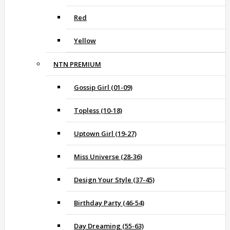
Red
Yellow
NTN PREMIUM
Gossip Girl (01-09)
Topless (10-18)
Uptown Girl (19-27)
Miss Universe (28-36)
Design Your Style (37-45)
Birthday Party (46-54)
Day Dreaming (55-63)