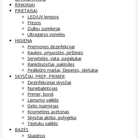
RINKINIAI
PRIETAISAI
LED/UV lempos
Frezos
Dulkių surinkėjai
Ultragarso vonelės
HIGIENA
Priemonės dezinfekcijai
Kaukės, prijuostės, pirštinės
Servetėlės, vata, pagaliukai
Rankšluosčiai, paklodės
Pedikiūro maišai, šlepetės, skirtukai
SKYSČIAI, PREP, PRIMER
Dezinfekciniai skysčiai
Nuriebalintojas
Primer, bond
Lipnumo valiklis
Gelio nuėmėjas
Kosmetinis acetonas
Skysčiai akrilui, polygeliui
Teptukų valiklis
BAZĖS
Skaidrios