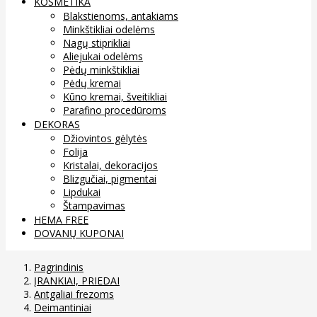
KOSMETIKA
Blakstienoms, antakiams
Minkštikliai odelėms
Nagų stiprikliai
Aliejukai odelėms
Pėdų minkštikliai
Pėdų kremai
Kūno kremai, šveitikliai
Parafino procedūroms
DEKORAS
Džiovintos gėlytės
Folija
Kristalai, dekoracijos
Blizgučiai, pigmentai
Lipdukai
Štampavimas
HEMA FREE
DOVANŲ KUPONAI
Pagrindinis
ĮRANKIAI, PRIEDAI
Antgaliai frezoms
Deimantiniai