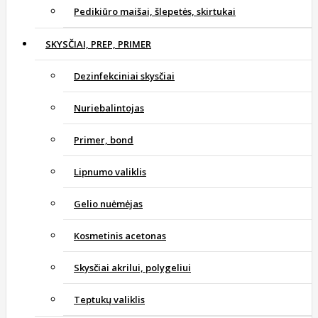
Pedikiūro maišai, šlepetės, skirtukai
SKYSČIAI, PREP, PRIMER
Dezinfekciniai skysčiai
Nuriebalintojas
Primer, bond
Lipnumo valiklis
Gelio nuėmėjas
Kosmetinis acetonas
Skysčiai akrilui, polygeliui
Teptukų valiklis