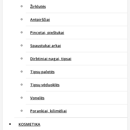
Žirklutės
Antpirščiai
Pincetai, pieštukai
Spaustukai arkai
Dirbtiniai nagai, tipsai
Tipsų paletės
Tipsų vėduoklės
Vonelės
Porankiai, kilimėliai
KOSMETIKA