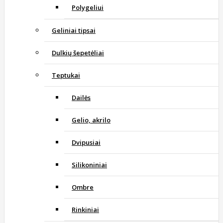
Polygeliui
Geliniai tipsai
Dulkių šepetėliai
Teptukai
Dailės
Gelio, akrilo
Dvipusiai
Silikoniniai
Ombre
Rinkiniai