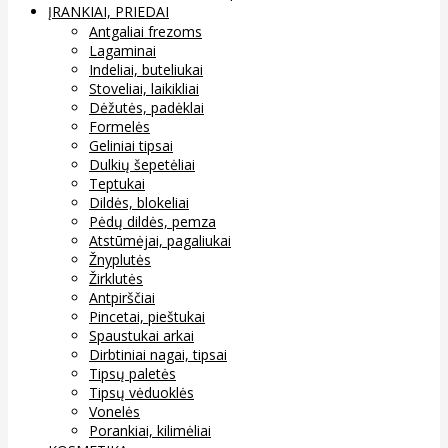
ĮRANKIAI, PRIEDAI
Antgaliai frezoms
Lagaminai
Indeliai, buteliukai
Stoveliai, laikikliai
Dėžutės, padėklai
Formelės
Geliniai tipsai
Dulkių šepetėliai
Teptukai
Dildės, blokeliai
Pėdų dildės, pemza
Atstūmėjai, pagaliukai
Žnyplutės
Žirklutės
Antpirščiai
Pincetai, pieštukai
Spaustukai arkai
Dirbtiniai nagai, tipsai
Tipsų paletės
Tipsų vėduoklės
Vonelės
Porankiai, kilimėliai