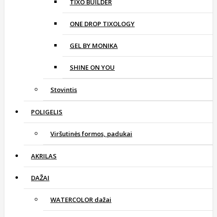
TIXO BUILDER
ONE DROP TIXOLOGY
GEL BY MONIKA
SHINE ON YOU
Stovintis
POLIGELIS
Viršutinės formos, padukai
AKRILAS
DAŽAI
WATERCOLOR dažai