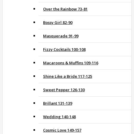
Over the Rainbow 73-81
Bossy Girl 82-90
Masquerade 91-99
Fizzy Cocktails 100-108
Macaroons & Muffins 109-116
Shine Like a Bride 117-125
Sweet Pepper 126-130
Brillant 131-139
Wedding 140-148
Cosmic Love 149-157