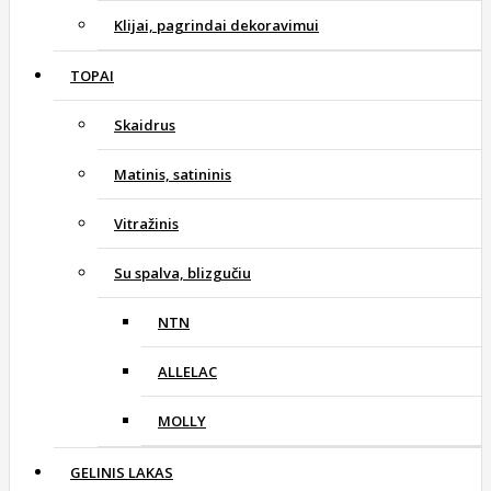
Klijai, pagrindai dekoravimui
TOPAI
Skaidrus
Matinis, satininis
Vitražinis
Su spalva, blizgučiu
NTN
ALLELAC
MOLLY
GELINIS LAKAS