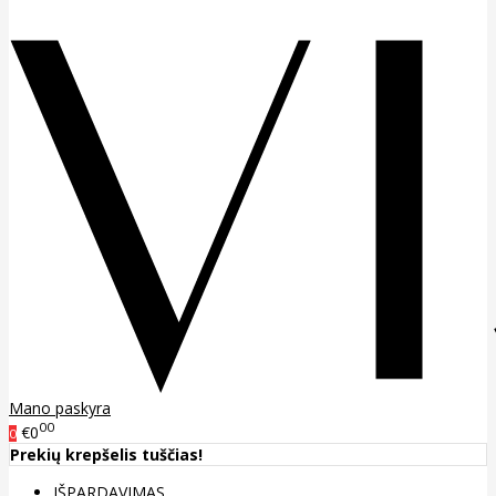
Mano paskyra
00
€0
0
Prekių krepšelis tuščias!
IŠPARDAVIMAS