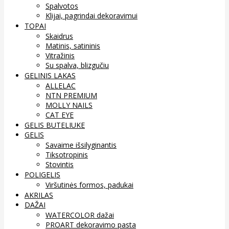
Spalvotos
Klijai, pagrindai dekoravimui
TOPAI
Skaidrus
Matinis, satininis
Vitražinis
Su spalva, blizgučiu
GELINIS LAKAS
ALLELAC
NTN PREMIUM
MOLLY NAILS
CAT EYE
GELIS BUTELIUKE
GELIS
Savaime išsilyginantis
Tiksotropinis
Stovintis
POLIGELIS
Viršutinės formos, padukai
AKRILAS
DAŽAI
WATERCOLOR dažai
PROART dekoravimo pasta