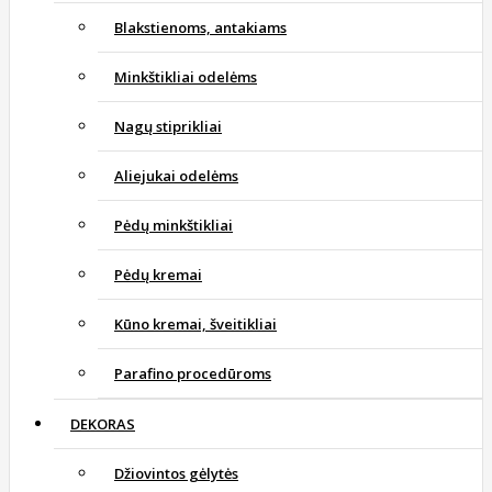
Blakstienoms, antakiams
Minkštikliai odelėms
Nagų stiprikliai
Aliejukai odelėms
Pėdų minkštikliai
Pėdų kremai
Kūno kremai, šveitikliai
Parafino procedūroms
DEKORAS
Džiovintos gėlytės