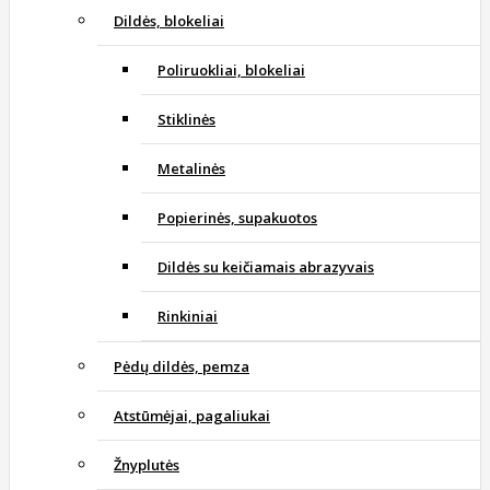
Dildės, blokeliai
Poliruokliai, blokeliai
Stiklinės
Metalinės
Popierinės, supakuotos
Dildės su keičiamais abrazyvais
Rinkiniai
Pėdų dildės, pemza
Atstūmėjai, pagaliukai
Žnyplutės