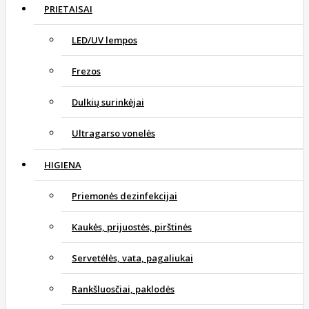
PRIETAISAI
LED/UV lempos
Frezos
Dulkių surinkėjai
Ultragarso vonelės
HIGIENA
Priemonės dezinfekcijai
Kaukės, prijuostės, pirštinės
Servetėlės, vata, pagaliukai
Rankšluosčiai, paklodės