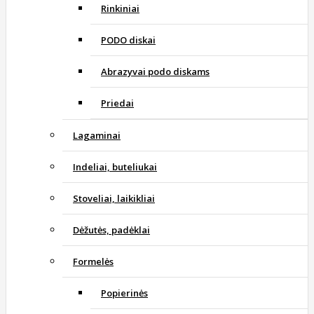
Rinkiniai
PODO diskai
Abrazyvai podo diskams
Priedai
Lagaminai
Indeliai, buteliukai
Stoveliai, laikikliai
Dėžutės, padėklai
Formelės
Popierinės