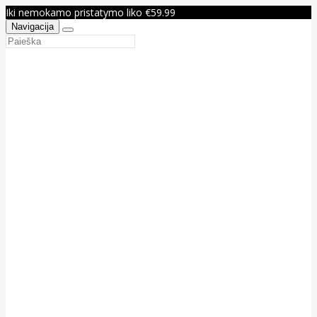
Iki nemokamo pristatymo liko €59.99
Navigacija