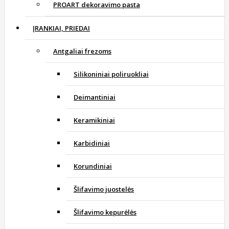
PROART dekoravimo pasta
ĮRANKIAI, PRIEDAI
Antgaliai frezoms
Silikoniniai poliruokliai
Deimantiniai
Keramikiniai
Karbidiniai
Korundiniai
Šlifavimo juostelės
Šlifavimo kepurėlės