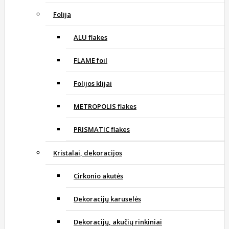
Folija
ALU flakes
FLAME foil
Folijos klijai
METROPOLIS flakes
PRISMATIC flakes
Kristalai, dekoracijos
Cirkonio akutės
Dekoracijų karuselės
Dekoracijų, akučių rinkiniai