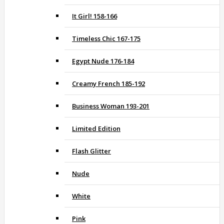
It Girl! 158-166
Timeless Chic 167-175
Egypt Nude 176-184
Creamy French 185-192
Business Woman 193-201
Limited Edition
Flash Glitter
Nude
White
Pink