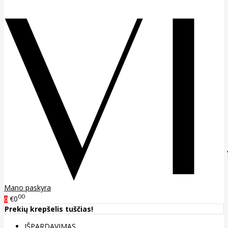
Mano paskyra
00
€0
0
Prekių krepšelis tuščias!
IŠPARDAVIMAS