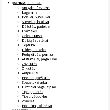
ĮRANKIAI, PRIEDAI
Antgaliai frezoms
Lagaminai
Indeliai, buteliukai
Stoveliai, laikikliai
Dėžutės, padėklai
Formelės
Geliniai tipsai
Dulkių šepetėliai
Teptukai
Dildės, blokeliai
Pėdų dildės, pemza
Atstūmėjai, pagaliukai
Žnyplutės
Žirklutės
Antpirščiai
Pincetai, pieštukai
Spaustukai arkai
Dirbtiniai nagai, tipsai
Tipsų paletės
Tipsų vėduoklės
Vonelės
Porankiai, kilimėliai