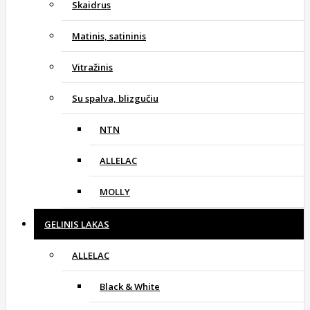
Skaidrus
Matinis, satininis
Vitražinis
Su spalva, blizgučiu
NTN
ALLELAC
MOLLY
GELINIS LAKAS
ALLELAC
Black & White