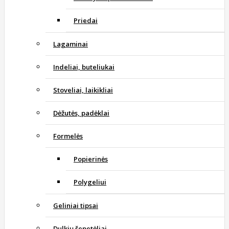
Priedai
Lagaminai
Indeliai, buteliukai
Stoveliai, laikikliai
Dėžutės, padėklai
Formelės
Popierinės
Polygeliui
Geliniai tipsai
Dulkių šepetėliai