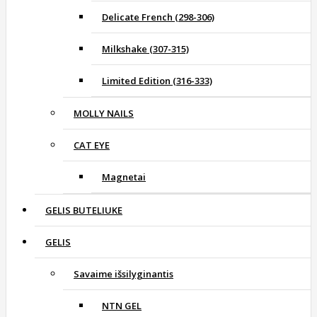
Delicate French (298-306)
Milkshake (307-315)
Limited Edition (316-333)
MOLLY NAILS
CAT EYE
Magnetai
GELIS BUTELIUKE
GELIS
Savaime išsilyginantis
NTN GEL