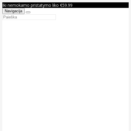
Iki nemokamo pristatymo liko €59.99
Navigacija