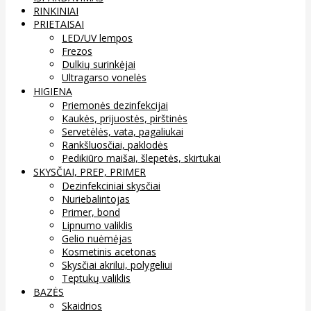
RINKINIAI
PRIETAISAI
LED/UV lempos
Frezos
Dulkių surinkėjai
Ultragarso vonelės
HIGIENA
Priemonės dezinfekcijai
Kaukės, prijuostės, pirštinės
Servetėlės, vata, pagaliukai
Rankšluosčiai, paklodės
Pedikiūro maišai, šlepetės, skirtukai
SKYSČIAI, PREP, PRIMER
Dezinfekciniai skysčiai
Nuriebalintojas
Primer, bond
Lipnumo valiklis
Gelio nuėmėjas
Kosmetinis acetonas
Skysčiai akrilui, polygeliui
Teptukų valiklis
BAZĖS
Skaidrios