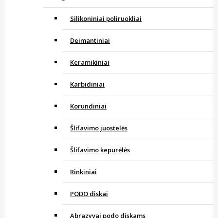
Silikoniniai poliruokliai
Deimantiniai
Keramikiniai
Karbidiniai
Korundiniai
Šlifavimo juostelės
Šlifavimo kepurėlės
Rinkiniai
PODO diskai
Abrazyvai podo diskams