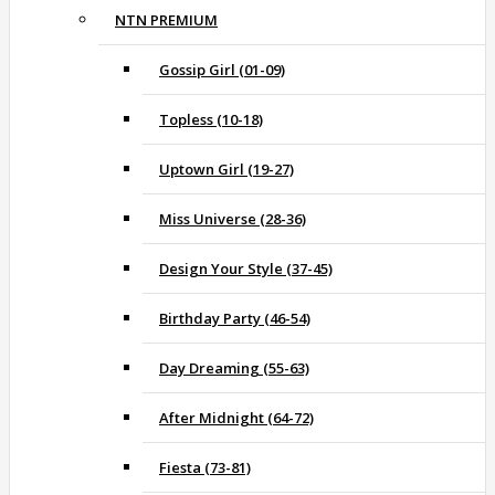
NTN PREMIUM
Gossip Girl (01-09)
Topless (10-18)
Uptown Girl (19-27)
Miss Universe (28-36)
Design Your Style (37-45)
Birthday Party (46-54)
Day Dreaming (55-63)
After Midnight (64-72)
Fiesta (73-81)