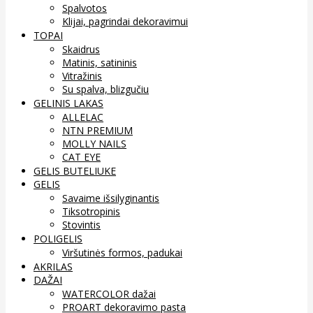
Spalvotos
Klijai, pagrindai dekoravimui
TOPAI
Skaidrus
Matinis, satininis
Vitražinis
Su spalva, blizgučiu
GELINIS LAKAS
ALLELAC
NTN PREMIUM
MOLLY NAILS
CAT EYE
GELIS BUTELIUKE
GELIS
Savaime išsilyginantis
Tiksotropinis
Stovintis
POLIGELIS
Viršutinės formos, padukai
AKRILAS
DAŽAI
WATERCOLOR dažai
PROART dekoravimo pasta