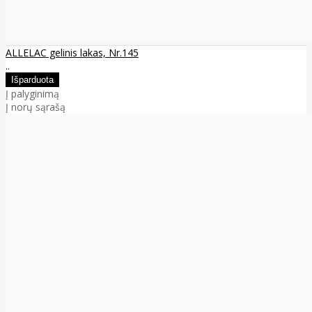
ALLELAC gelinis lakas, Nr.145
..
Į palyginimą
Į norų sąrašą