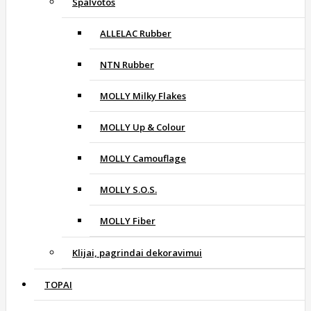
Spalvotos
ALLELAC Rubber
NTN Rubber
MOLLY Milky Flakes
MOLLY Up & Colour
MOLLY Camouflage
MOLLY S.O.S.
MOLLY Fiber
Klijai, pagrindai dekoravimui
TOPAI