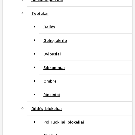
Teptukai
Dailės
Gelio, akrilo
Dvipusiai
Silikoniniai
Ombre
Rinkiniai
Dildės, blokeliai
Poliruokliai, blokeliai