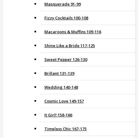
Masquerade 91-99
Fizzy Cocktails 100-108
Macaroons & Muffins 109-116
Shine Like a Bride 117-125
Sweet Pepper 126-130
Brillant 131-139
Wedding 140-148
Cosmic Love 149-157
It Girl! 158-166
Timeless Chic 167-175