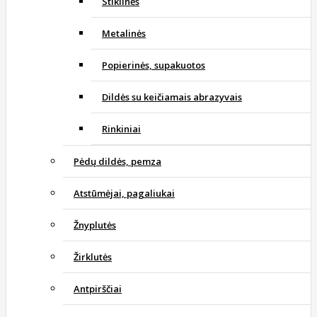
Stiklinės
Metalinės
Popierinės, supakuotos
Dildės su keičiamais abrazyvais
Rinkiniai
Pėdų dildės, pemza
Atstūmėjai, pagaliukai
Žnyplutės
Žirklutės
Antpirščiai