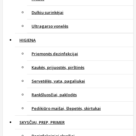
Dulkių surinkėjai
Ultragarso vonelės
HIGIENA
Priemonės dezinfekcijai
Kaukės, prijuostės, pirštinės
Servetėlės, vata, pagaliukai
Rankšluosčiai, paklodės
Pedikiūro maišai, šlepetės, skirtukai
SKYSČIAI, PREP, PRIMER