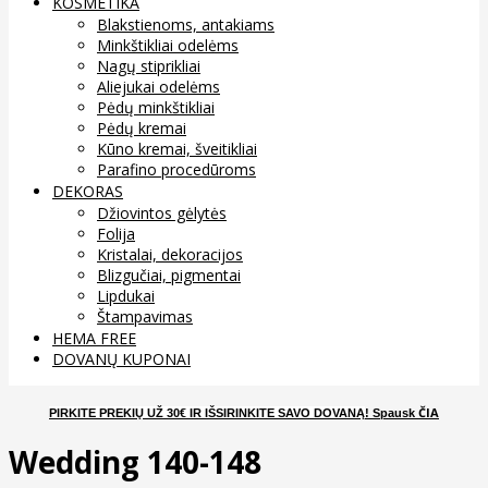
KOSMETIKA
Blakstienoms, antakiams
Minkštikliai odelėms
Nagų stiprikliai
Aliejukai odelėms
Pėdų minkštikliai
Pėdų kremai
Kūno kremai, šveitikliai
Parafino procedūroms
DEKORAS
Džiovintos gėlytės
Folija
Kristalai, dekoracijos
Blizgučiai, pigmentai
Lipdukai
Štampavimas
HEMA FREE
DOVANŲ KUPONAI
ČIA
PIRKITE PREKIŲ UŽ 30€ IR IŠSIRINKITE SAVO DOVANĄ
! Spausk
Wedding 140-148