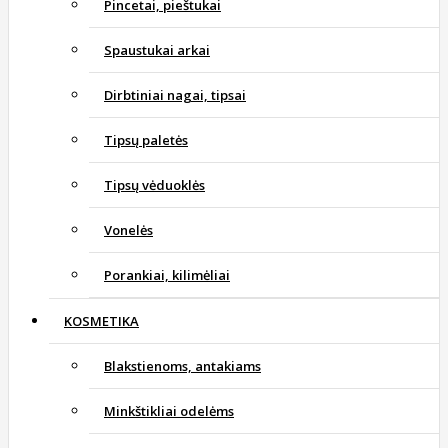
Pincetai, pieštukai
Spaustukai arkai
Dirbtiniai nagai, tipsai
Tipsų paletės
Tipsų vėduoklės
Vonelės
Porankiai, kilimėliai
KOSMETIKA
Blakstienoms, antakiams
Minkštikliai odelėms