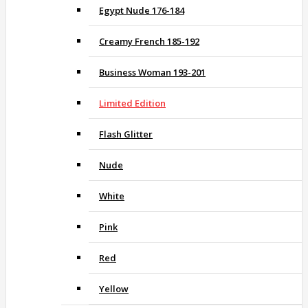
Egypt Nude 176-184
Creamy French 185-192
Business Woman 193-201
Limited Edition
Flash Glitter
Nude
White
Pink
Red
Yellow