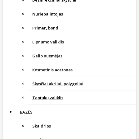
Dezinfekciniai skysčiai
Nuriebalintojas
Primer, bond
Lipnumo valiklis
Gelio nuėmėjas
Kosmetinis acetonas
Skysčiai akrilui, polygeliui
Teptukų valiklis
BAZĖS
Skaidrios