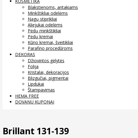
KOSMETIKA
Blakstienoms, antakiams
Minkštikliai odelėms
Nagų stiprikliai
Aliejukai odelėms
Pėdų minkštikliai
Pėdų kremai
Kūno kremai, šveitikliai
Parafino procedūroms
DEKORAS
Džiovintos gėlytės
Folija
Kristalai, dekoracijos
Blizgučiai, pigmentai
Lipdukai
Štampavimas
HEMA FREE
DOVANŲ KUPONAI
Brillant 131-139