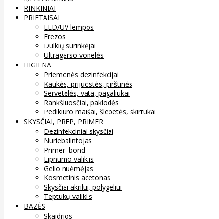
RINKINIAI
PRIETAISAI
LED/UV lempos
Frezos
Dulkių surinkėjai
Ultragarso vonelės
HIGIENA
Priemonės dezinfekcijai
Kaukės, prijuostės, pirštinės
Servetėlės, vata, pagaliukai
Rankšluosčiai, paklodės
Pedikiūro maišai, šlepetės, skirtukai
SKYSČIAI, PREP, PRIMER
Dezinfekciniai skysčiai
Nuriebalintojas
Primer, bond
Lipnumo valiklis
Gelio nuėmėjas
Kosmetinis acetonas
Skysčiai akrilui, polygeliui
Teptukų valiklis
BAZĖS
Skaidrios