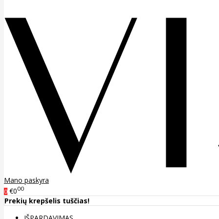
Mano paskyra
00
€0
0
Prekių krepšelis tuščias!
IŠPARDAVIMAS