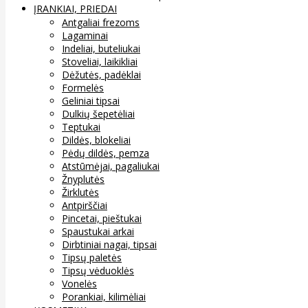
ĮRANKIAI, PRIEDAI
Antgaliai frezoms
Lagaminai
Indeliai, buteliukai
Stoveliai, laikikliai
Dėžutės, padėklai
Formelės
Geliniai tipsai
Dulkių šepetėliai
Teptukai
Dildės, blokeliai
Pėdų dildės, pemza
Atstūmėjai, pagaliukai
Žnyplutės
Žirklutės
Antpirščiai
Pincetai, pieštukai
Spaustukai arkai
Dirbtiniai nagai, tipsai
Tipsų paletės
Tipsų vėduoklės
Vonelės
Porankiai, kilimėliai