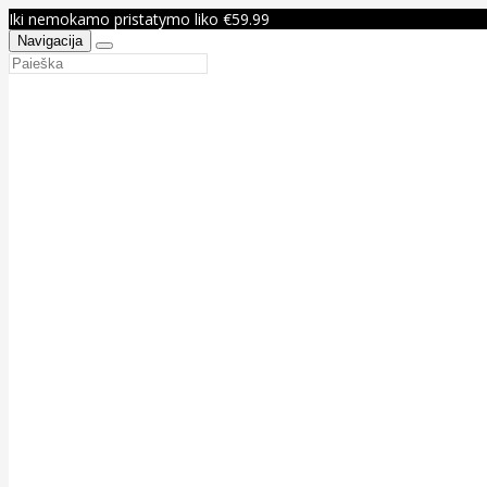
Iki nemokamo pristatymo liko €59.99
Navigacija