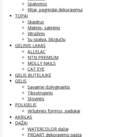
Spalvotos
Klijai, pagrindai dekoravimui
TOPAI
Skaidrus
Matinis, satininis
Vitražinis
Su spalva, blizgučiu
GELINIS LAKAS
ALLELAC
NTN PREMIUM
MOLLY NAILS
CAT EYE
GELIS BUTELIUKE
GELIS
Savaime išsilyginantis
Tiksotropinis
Stovintis
POLIGELIS
Viršutinės formos, padukai
AKRILAS
DAŽAI
WATERCOLOR dažai
PROART dekoravimo pasta