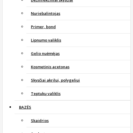
Dezinfekciniai skysčiai
Nuriebalintojas
Primer, bond
Lipnumo valiklis
Gelio nuėmėjas
Kosmetinis acetonas
Skysčiai akrilui, polygeliui
Teptukų valiklis
BAZĖS
Skaidrios