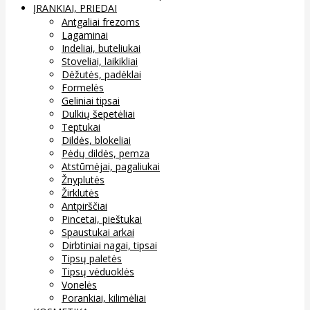
ĮRANKIAI, PRIEDAI
Antgaliai frezoms
Lagaminai
Indeliai, buteliukai
Stoveliai, laikikliai
Dėžutės, padėklai
Formelės
Geliniai tipsai
Dulkių šepetėliai
Teptukai
Dildės, blokeliai
Pėdų dildės, pemza
Atstūmėjai, pagaliukai
Žnyplutės
Žirklutės
Antpirščiai
Pincetai, pieštukai
Spaustukai arkai
Dirbtiniai nagai, tipsai
Tipsų paletės
Tipsų vėduoklės
Vonelės
Porankiai, kilimėliai