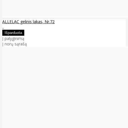
ALLELAC gelinis lakas, Nr.72
..
Į palyginimą
Į norų sąrašą