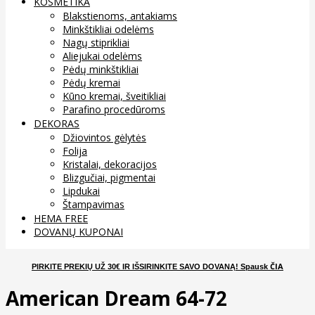
KOSMETIKA
Blakstienoms, antakiams
Minkštikliai odelėms
Nagų stiprikliai
Aliejukai odelėms
Pėdų minkštikliai
Pėdų kremai
Kūno kremai, šveitikliai
Parafino procedūroms
DEKORAS
Džiovintos gėlytės
Folija
Kristalai, dekoracijos
Blizgučiai, pigmentai
Lipdukai
Štampavimas
HEMA FREE
DOVANŲ KUPONAI
ČIA
PIRKITE PREKIŲ UŽ 30€ IR IŠSIRINKITE SAVO DOVANĄ
! Spausk
American Dream 64-72