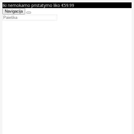
Iki nemokamo pristatymo liko €59.99
Navigacija