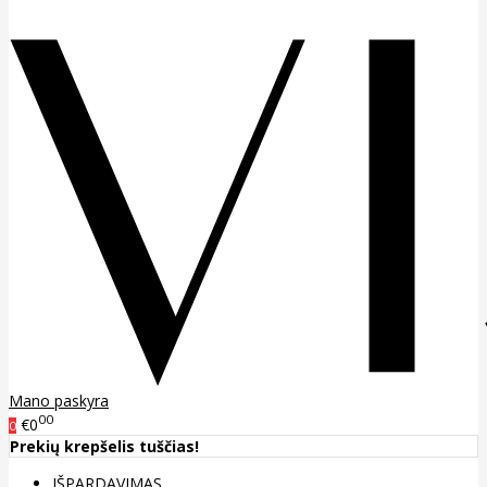
Mano paskyra
00
€0
0
Prekių krepšelis tuščias!
IŠPARDAVIMAS