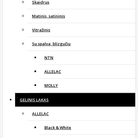
Skaidrus
Matinis, satininis
Vitražinis
Su spalva, blizgučiu
NTN
ALLELAC
MOLLY
GELINIS LAKAS
ALLELAC
Black & White