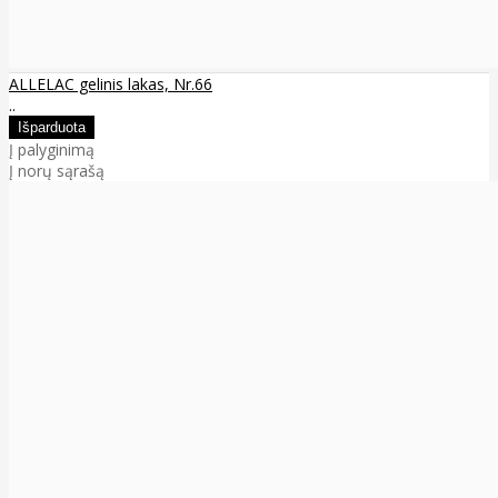
ALLELAC gelinis lakas, Nr.66
..
Į palyginimą
Į norų sąrašą