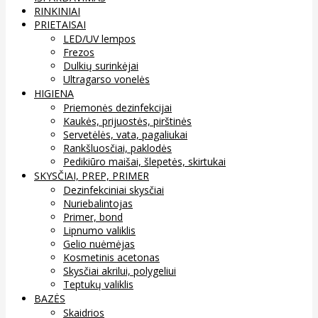
RINKINIAI
PRIETAISAI
LED/UV lempos
Frezos
Dulkių surinkėjai
Ultragarso vonelės
HIGIENA
Priemonės dezinfekcijai
Kaukės, prijuostės, pirštinės
Servetėlės, vata, pagaliukai
Rankšluosčiai, paklodės
Pedikiūro maišai, šlepetės, skirtukai
SKYSČIAI, PREP, PRIMER
Dezinfekciniai skysčiai
Nuriebalintojas
Primer, bond
Lipnumo valiklis
Gelio nuėmėjas
Kosmetinis acetonas
Skysčiai akrilui, polygeliui
Teptukų valiklis
BAZĖS
Skaidrios