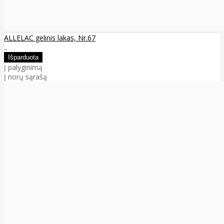
ALLELAC gelinis lakas, Nr.67
..
Į palyginimą
Į norų sąrašą