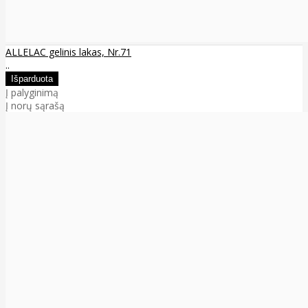
ALLELAC gelinis lakas, Nr.71
..
Į palyginimą
Į norų sąrašą