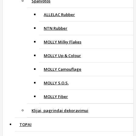
Spalvotos
ALLELAC Rubber
NTN Rubber
MOLLY Milky Flakes
MOLLY Up & Colour
MOLLY Camouflage
MOLLY S.O.S.
MOLLY Fiber
Klijai, pagrindai dekoravimui
TOPAI