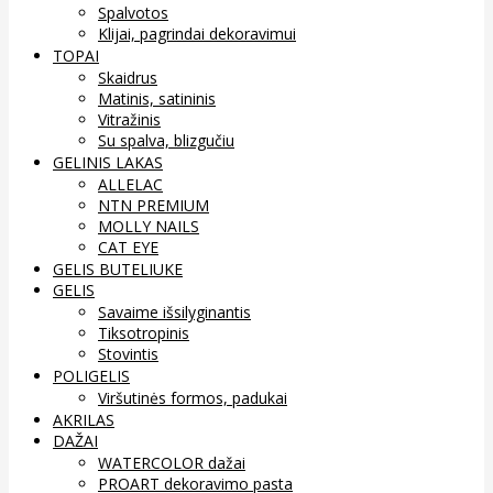
Spalvotos
Klijai, pagrindai dekoravimui
TOPAI
Skaidrus
Matinis, satininis
Vitražinis
Su spalva, blizgučiu
GELINIS LAKAS
ALLELAC
NTN PREMIUM
MOLLY NAILS
CAT EYE
GELIS BUTELIUKE
GELIS
Savaime išsilyginantis
Tiksotropinis
Stovintis
POLIGELIS
Viršutinės formos, padukai
AKRILAS
DAŽAI
WATERCOLOR dažai
PROART dekoravimo pasta