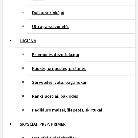
Dulkių surinkėjai
Ultragarso vonelės
HIGIENA
Priemonės dezinfekcijai
Kaukės, prijuostės, pirštinės
Servetėlės, vata, pagaliukai
Rankšluosčiai, paklodės
Pedikiūro maišai, šlepetės, skirtukai
SKYSČIAI, PREP, PRIMER