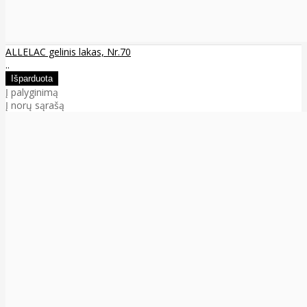
ALLELAC gelinis lakas, Nr.70
..
Į palyginimą
Į norų sąrašą