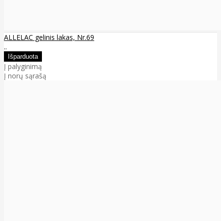
ALLELAC gelinis lakas, Nr.69
..
Į palyginimą
Į norų sąrašą