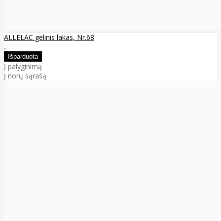
ALLELAC gelinis lakas, Nr.68
..
Į palyginimą
Į norų sąrašą