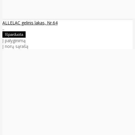
ALLELAC gelinis lakas, Nr.64
..
Į palyginimą
Į norų sąrašą