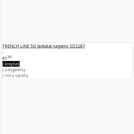
FRENCH LINE 5D lipdukai nagams SD2287
..
20
€1
Į krepšelį
Į palyginimą
Į norų sąrašą