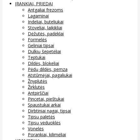
ĮRANKIAI, PRIEDAI
Antgaliai frezoms
Lagaminai
Indeliai, buteliukai
Stoveliai, laikikliai
Dėžutės, padėklai
Formelės
Geliniai tipsai
Dulkių šepetėliai
Teptukai
Dildės, blokeliai
Pėdų dildės, pemza
Atstūmėjai, pagaliukai
Žnyplutės
Žirklutės
Antpirščiai
Pincetai, pieštukai
Spaustukai arkai
Dirbtiniai nagai, tipsai
Tipsų paletės
Tipsų vėduoklės
Vonelės
Porankiai, kilimėliai