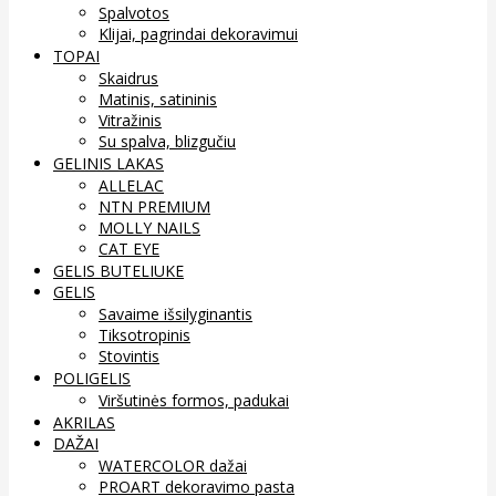
Spalvotos
Klijai, pagrindai dekoravimui
TOPAI
Skaidrus
Matinis, satininis
Vitražinis
Su spalva, blizgučiu
GELINIS LAKAS
ALLELAC
NTN PREMIUM
MOLLY NAILS
CAT EYE
GELIS BUTELIUKE
GELIS
Savaime išsilyginantis
Tiksotropinis
Stovintis
POLIGELIS
Viršutinės formos, padukai
AKRILAS
DAŽAI
WATERCOLOR dažai
PROART dekoravimo pasta