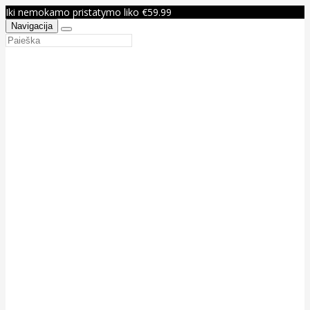
Iki nemokamo pristatymo liko €59.99
Navigacija