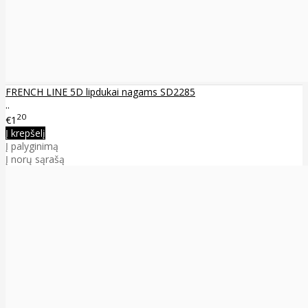
FRENCH LINE 5D lipdukai nagams SD2285
..
20
€1
Į krepšelį
Į palyginimą
Į norų sąrašą