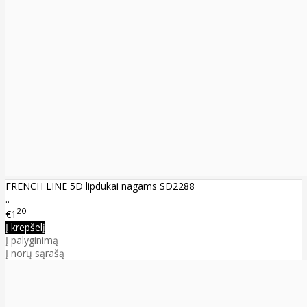
FRENCH LINE 5D lipdukai nagams SD2288
..
20
€1
Į krepšelį
Į palyginimą
Į norų sąrašą