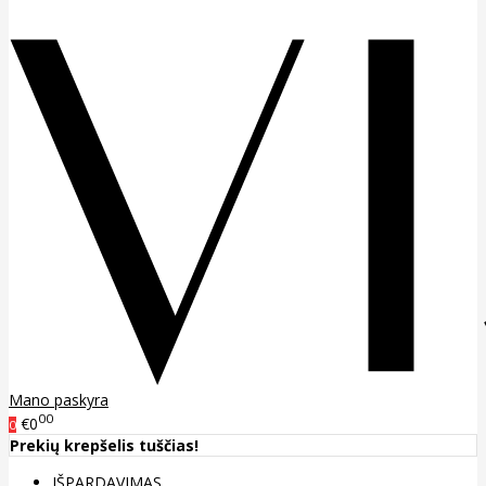
Mano paskyra
00
€0
0
Prekių krepšelis tuščias!
IŠPARDAVIMAS