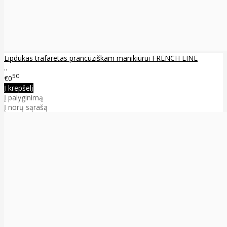
Lipdukas trafaretas prancūziškam manikiūrui FRENCH LINE
..
50
€0
Į krepšelį
Į palyginimą
Į norų sąrašą