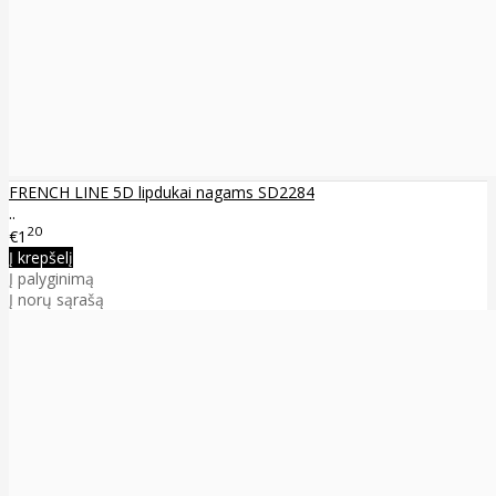
FRENCH LINE 5D lipdukai nagams SD2284
..
20
€1
Į krepšelį
Į palyginimą
Į norų sąrašą