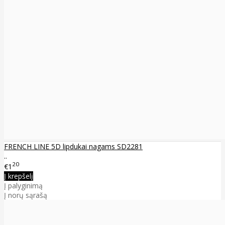
FRENCH LINE 5D lipdukai nagams SD2281
..
20
€1
Į krepšelį
Į palyginimą
Į norų sąrašą