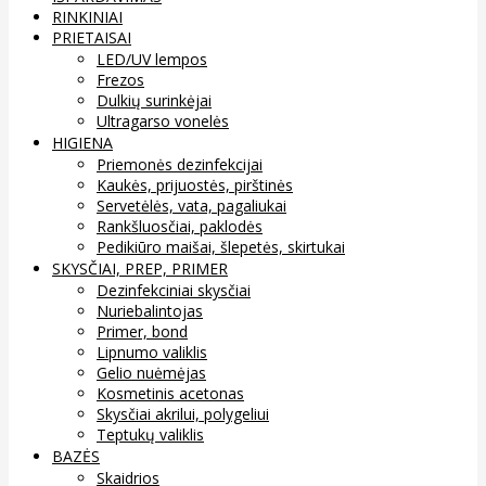
RINKINIAI
PRIETAISAI
LED/UV lempos
Frezos
Dulkių surinkėjai
Ultragarso vonelės
HIGIENA
Priemonės dezinfekcijai
Kaukės, prijuostės, pirštinės
Servetėlės, vata, pagaliukai
Rankšluosčiai, paklodės
Pedikiūro maišai, šlepetės, skirtukai
SKYSČIAI, PREP, PRIMER
Dezinfekciniai skysčiai
Nuriebalintojas
Primer, bond
Lipnumo valiklis
Gelio nuėmėjas
Kosmetinis acetonas
Skysčiai akrilui, polygeliui
Teptukų valiklis
BAZĖS
Skaidrios