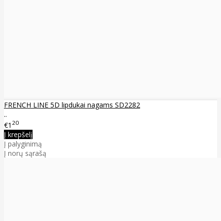
FRENCH LINE 5D lipdukai nagams SD2282
..
20
€1
Į krepšelį
Į palyginimą
Į norų sąrašą