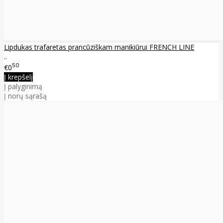
Lipdukas trafaretas prancūziškam manikiūrui FRENCH LINE
..
50
€0
Į krepšelį
Į palyginimą
Į norų sąrašą