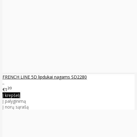
FRENCH LINE 5D lipdukai nagams SD2280
..
20
€1
Į krepšelį
Į palyginimą
Į norų sąrašą