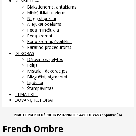
KOSMETIKA
Blakstienoms, antakiams
Minkštikliai odelėms
Nagų stiprikliai
Aliejukai odelėms
Pėdų minkštikliai
Pėdų kremai
Kūno kremai, šveitikliai
Parafino procedūroms
DEKORAS
Džiovintos gėlytės
Folija
Kristalai, dekoracijos
Blizgučiai, pigmentai
Lipdukai
Štampavimas
HEMA FREE
DOVANŲ KUPONAI
ČIA
PIRKITE PREKIŲ UŽ 30€ IR IŠSIRINKITE SAVO DOVANĄ
! Spausk
French Ombre