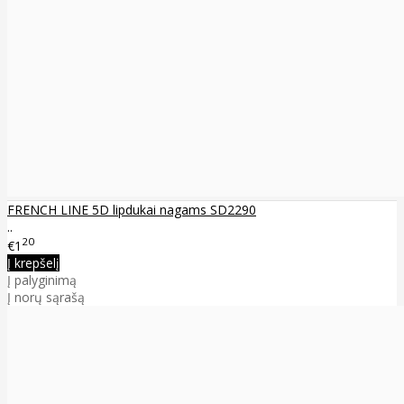
FRENCH LINE 5D lipdukai nagams SD2290
..
20
€1
Į krepšelį
Į palyginimą
Į norų sąrašą