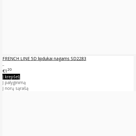
FRENCH LINE 5D lipdukai nagams SD2283
..
20
€1
Į krepšelį
Į palyginimą
Į norų sąrašą