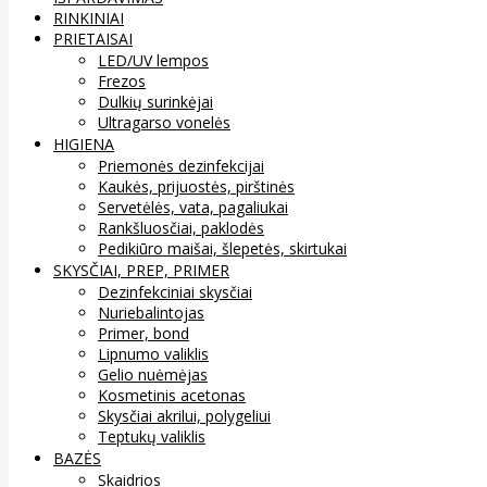
RINKINIAI
PRIETAISAI
LED/UV lempos
Frezos
Dulkių surinkėjai
Ultragarso vonelės
HIGIENA
Priemonės dezinfekcijai
Kaukės, prijuostės, pirštinės
Servetėlės, vata, pagaliukai
Rankšluosčiai, paklodės
Pedikiūro maišai, šlepetės, skirtukai
SKYSČIAI, PREP, PRIMER
Dezinfekciniai skysčiai
Nuriebalintojas
Primer, bond
Lipnumo valiklis
Gelio nuėmėjas
Kosmetinis acetonas
Skysčiai akrilui, polygeliui
Teptukų valiklis
BAZĖS
Skaidrios