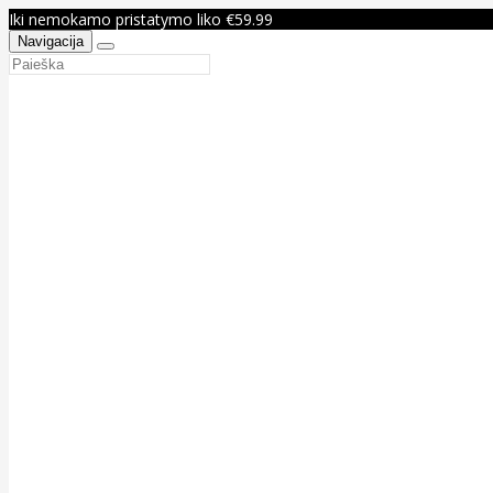
Iki nemokamo pristatymo liko €59.99
Navigacija