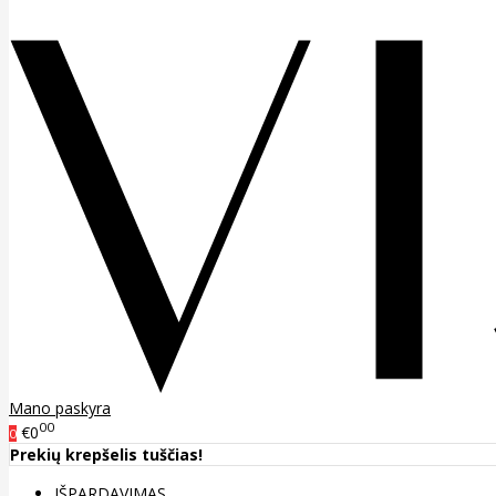
Mano paskyra
00
€0
0
Prekių krepšelis tuščias!
IŠPARDAVIMAS