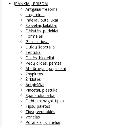
ĮRANKIAI, PRIEDAI
Antgaliai frezoms
Lagaminai
Indeliai, buteliukai
Stoveliai, laikikliai
Dėžutės, padėklai
Formelės
Geliniai tipsai
Dulkių šepetėliai
Teptukai
Dildės, blokeliai
Pėdų dildės, pemza
Atstūmėjai, pagaliukai
Žnyplutės
Žirklutės
Antpirščiai
Pincetai, pieštukai
Spaustukai arkai
Dirbtiniai nagai, tipsai
Tipsų paletės
Tipsų vėduoklės
Vonelės
Porankiai, kilimėliai