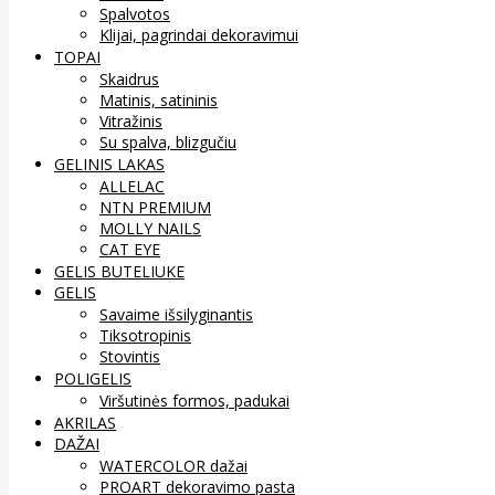
Spalvotos
Klijai, pagrindai dekoravimui
TOPAI
Skaidrus
Matinis, satininis
Vitražinis
Su spalva, blizgučiu
GELINIS LAKAS
ALLELAC
NTN PREMIUM
MOLLY NAILS
CAT EYE
GELIS BUTELIUKE
GELIS
Savaime išsilyginantis
Tiksotropinis
Stovintis
POLIGELIS
Viršutinės formos, padukai
AKRILAS
DAŽAI
WATERCOLOR dažai
PROART dekoravimo pasta