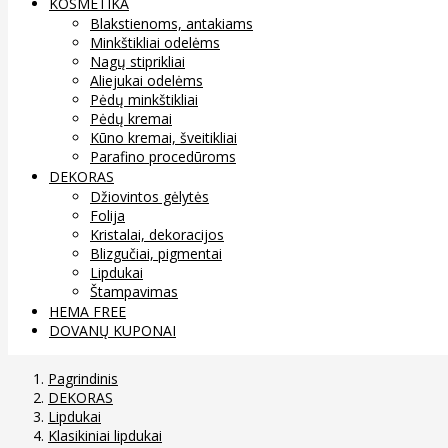
KOSMETIKA
Blakstienoms, antakiams
Minkštikliai odelėms
Nagų stiprikliai
Aliejukai odelėms
Pėdų minkštikliai
Pėdų kremai
Kūno kremai, šveitikliai
Parafino procedūroms
DEKORAS
Džiovintos gėlytės
Folija
Kristalai, dekoracijos
Blizgučiai, pigmentai
Lipdukai
Štampavimas
HEMA FREE
DOVANŲ KUPONAI
Pagrindinis
DEKORAS
Lipdukai
Klasikiniai lipdukai