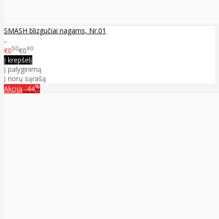
SMASH blizgučiai nagams, Nr.01
..
50
90
€0
€0
Į krepšelį
Į palyginimą
Į norų sąrašą
%
Akcija
-44