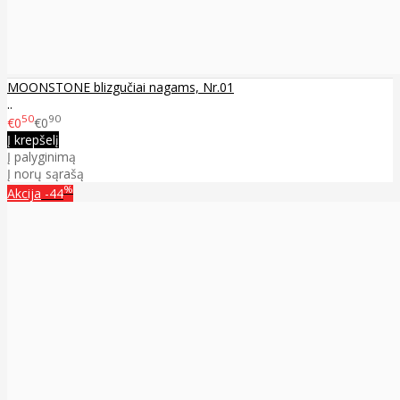
MOONSTONE blizgučiai nagams, Nr.01
..
50
90
€0
€0
Į krepšelį
Į palyginimą
Į norų sąrašą
%
Akcija
-44