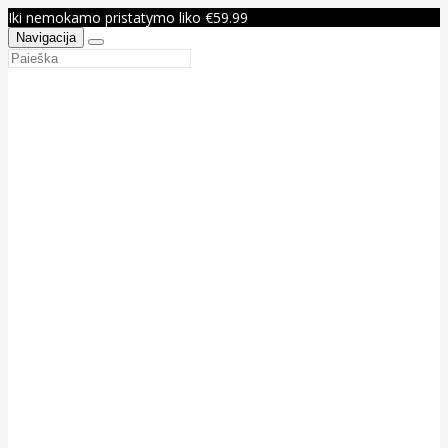
Iki nemokamo pristatymo liko €59.99
Navigacija