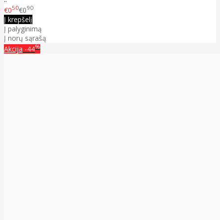
50
90
€0
€0
Į krepšelį
Į palyginimą
Į norų sąrašą
%
Akcija
-44