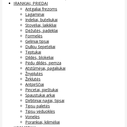
ĮRANKIAI, PRIEDAI
Antgaliai frezoms
Lagaminai
Indeliai, buteliukai
Stoveliai, laikikliai
Dėžutės, padėklai
Formelės
Geliniai tipsai
Dulkių šepetėliai
Teptukai
Dildės, blokeliai
Pėdų dildės, pemza
Atstūmėjai, pagaliukai
Žnyplutės
Žirklutės
Antpirščiai
Pincetai, pieštukai
Spaustukai arkai
Dirbtiniai nagai, tipsai
Tipsų paletės
Tipsų vėduoklės
Vonelės
Porankiai, kilimėliai