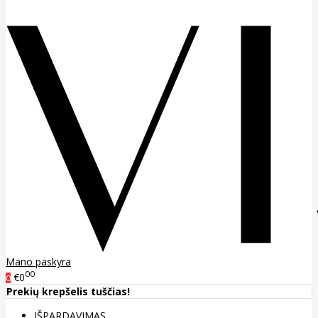
Mano paskyra
00
€0
0
Prekių krepšelis tuščias!
IŠPARDAVIMAS