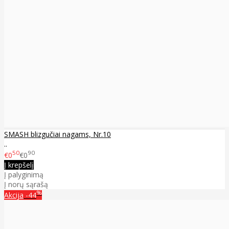
SMASH blizgučiai nagams, Nr.10
..
50
90
€0
€0
Į krepšelį
Į palyginimą
Į norų sąrašą
%
Akcija
-44