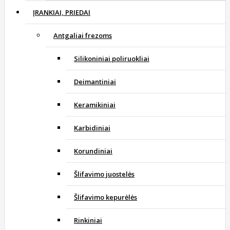
ĮRANKIAI, PRIEDAI
Antgaliai frezoms
Silikoniniai poliruokliai
Deimantiniai
Keramikiniai
Karbidiniai
Korundiniai
Šlifavimo juostelės
Šlifavimo kepurėlės
Rinkiniai