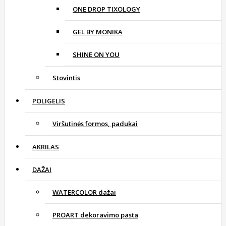
ONE DROP TIXOLOGY
GEL BY MONIKA
SHINE ON YOU
Stovintis
POLIGELIS
Viršutinės formos, padukai
AKRILAS
DAŽAI
WATERCOLOR dažai
PROART dekoravimo pasta