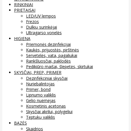
RINKINIAI
PRIETAISAI
LED/UV lempos
Frezos
Dulkių surinkėjai
Ultragarso vonelės
HIGIENA
Priemonės dezinfekcijai
Kaukės, prijuostės, pirštinės
Servetėlės, vata, pagaliukai
Rankšluosčiai, paklodės
Pedikiūro maišai, šlepetės, skirtukai
SKYSČIAI, PREP, PRIMER
Dezinfekciniai skysčiai
Nuriebalintojas
Primer, bond
Lipnumo valiklis
Gelio nuėmėjas
Kosmetinis acetonas
Skysčiai akrilui, polygeliui
Teptukų valiklis
BAZĖS
Skaidrios