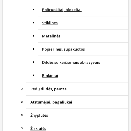
Poliruokliai, blokeliai
Stiklinės
Metalinės
Popierinės, supakuotos
Dildės su keičiamais abrazyvais
Rinkiniai
Pėdų dildės, pemza
Atstūmėjai, pagaliukai
Žnyplutės
Žirklutės