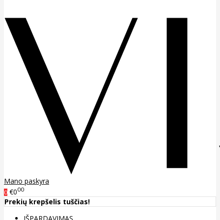
Mano paskyra
00
€0
0
Prekių krepšelis tuščias!
IŠPARDAVIMAS