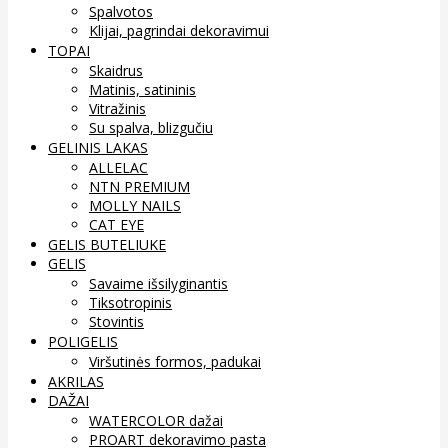
Spalvotos
Klijai, pagrindai dekoravimui
TOPAI
Skaidrus
Matinis, satininis
Vitražinis
Su spalva, blizgučiu
GELINIS LAKAS
ALLELAC
NTN PREMIUM
MOLLY NAILS
CAT EYE
GELIS BUTELIUKE
GELIS
Savaime išsilyginantis
Tiksotropinis
Stovintis
POLIGELIS
Viršutinės formos, padukai
AKRILAS
DAŽAI
WATERCOLOR dažai
PROART dekoravimo pasta