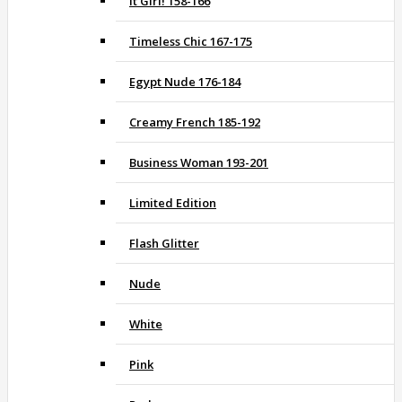
It Girl! 158-166
Timeless Chic 167-175
Egypt Nude 176-184
Creamy French 185-192
Business Woman 193-201
Limited Edition
Flash Glitter
Nude
White
Pink