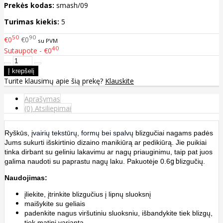
Prekės kodas:
smash/09
Turimas kiekis:
5
50
90
€0
€0
su PVM
40
Sutaupote - €0
Turite klausimų apie šią prekę?
Klauskite
Aprašymas
(0) Atsiliepimai
Ryškūs, į
vairių tekstūrų, formų bei spalvų
blizgučiai nagams padės
Jums sukurti išskirtinio dizaino manikiūrą ar pedikiūrą. Jie puikiai
tinka dirbant su geliniu lakavimu ar nagų priauginimu, taip pat juos
galima naudoti su paprastu nagų laku. Pakuotėje 0.6
g b
lizgučių.
Naudojimas:
įliekite, įtrinkite blizgučius į lipnų sluoksnį
maišykite su geliais
padenkite nagus viršutiniu sluoksniu, išbandykite tiek blizgų,
tiek matinį variantą