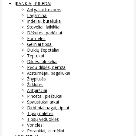
ĮRANKIAI, PRIEDAI
Antgaliai frezoms
Lagaminai
Indeliai, buteliukai
Stoveliai, laikikliai
Dėžutės, padėklai
Formelės
Geliniai tipsai
Dulkių šepetėliai
Teptukai
Dildės, blokeliai
Pėdų dildės, pemza
Atstūmėjai, pagaliukai
Žnyplutės
Žirklutės
Antpirščiai
Pincetai, pieštukai
Spaustukai arkai
Dirbtiniai nagai, tipsai
Tipsų paletės
Tipsų vėduoklės
Vonelės
Porankiai, kilimėliai