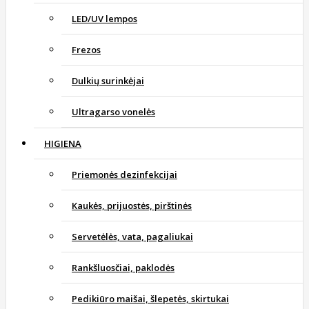
LED/UV lempos
Frezos
Dulkių surinkėjai
Ultragarso vonelės
HIGIENA
Priemonės dezinfekcijai
Kaukės, prijuostės, pirštinės
Servetėlės, vata, pagaliukai
Rankšluosčiai, paklodės
Pedikiūro maišai, šlepetės, skirtukai