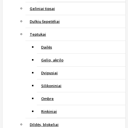
Geliniai tipsai
Dulkių šepetėliai
Teptukai
Dailės
Gelio, akrilo
Dvipusiai
Silikoniniai
Ombre
Rinkiniai
Dildės, blokeliai