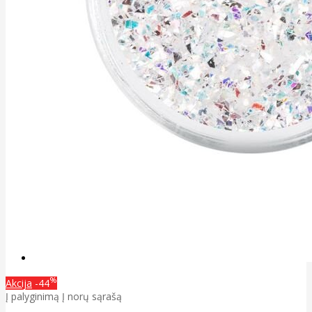
%
Akcija
-44
Į palyginimą
Į norų sąrašą