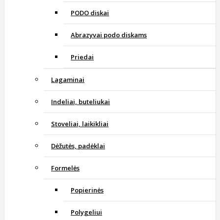
PODO diskai
Abrazyvai podo diskams
Priedai
Lagaminai
Indeliai, buteliukai
Stoveliai, laikikliai
Dėžutės, padėklai
Formelės
Popierinės
Polygeliui