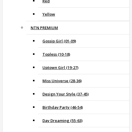
Red
Yellow
NTN PREMIUM
Gossip Girl (01-09)
Topless (10-18)
Uptown Girl (19-27)
Miss Universe (28-36)
Design Your Style (37-45)
Birthday Party (46-54)
Day Dreaming (55-63)