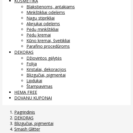
KOSMETIKA
Blakstienoms, antakiams
Minkštikliai odelėms
Nagų stiprikliai
Aliejukai odelėms
Pėdų minkštikliai
Pėdų kremai
Kūno kremai, šveitikliai
Parafino procedūroms
DEKORAS
Džiovintos gėlytės
Folija
Kristalai, dekoracijos
Blizgučiai, pigmentai
Lipdukai
Štampavimas
HEMA FREE
DOVANŲ KUPONAI
Pagrindinis
DEKORAS
Blizgučiai, pigmentai
Smash Glitter