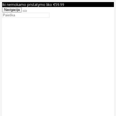
Iki nemokamo pristatymo liko €59.99
Navigacija