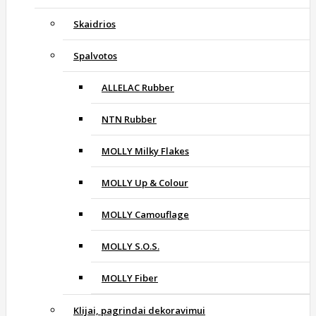
Skaidrios
Spalvotos
ALLELAC Rubber
NTN Rubber
MOLLY Milky Flakes
MOLLY Up & Colour
MOLLY Camouflage
MOLLY S.O.S.
MOLLY Fiber
Klijai, pagrindai dekoravimui