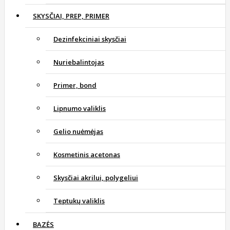
SKYSČIAI, PREP, PRIMER
Dezinfekciniai skysčiai
Nuriebalintojas
Primer, bond
Lipnumo valiklis
Gelio nuėmėjas
Kosmetinis acetonas
Skysčiai akrilui, polygeliui
Teptukų valiklis
BAZĖS