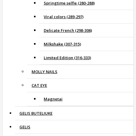
Springtime selfie (280-288)
Viral colors (289-297)
Delicate French (298-306)
Milkshake (307-315)
Limited Edition (316-333)
MOLLY NAILS
CAT EYE
Magnetai
GELIS BUTELIUKE
GELIS