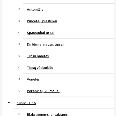
Antpirščiai
Pincetai, pieštukai
Spaustukai arkai
Dirbtiniai nagai, tipsai
Tipsų paletės
Tipsų vėduoklės
Vonelės
Porankiai, kilimėliai
KOSMETIKA
Blakstienoms, antakiams