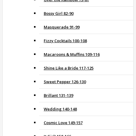
Bossy Girl 82-90
Masquerade 91-99
Fizzy Cocktails 100-108
Macaroons & Muffins 109-116
Shine Like a Bride 117-125
Sweet Pepper 126-130
Brillant 131-139
Wedding 140-148
Cosmic Love 149-157