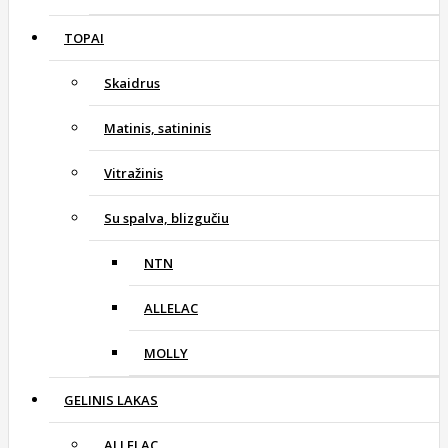
TOPAI
Skaidrus
Matinis, satininis
Vitražinis
Su spalva, blizgučiu
NTN
ALLELAC
MOLLY
GELINIS LAKAS
ALLELAC