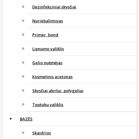
Dezinfekciniai skysčiai
Nuriebalintojas
Primer, bond
Lipnumo valiklis
Gelio nuėmėjas
Kosmetinis acetonas
Skysčiai akrilui, polygeliui
Teptukų valiklis
BAZĖS
Skaidrios