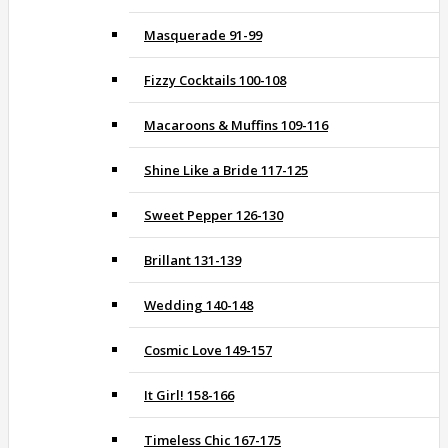
Masquerade 91-99
Fizzy Cocktails 100-108
Macaroons & Muffins 109-116
Shine Like a Bride 117-125
Sweet Pepper 126-130
Brillant 131-139
Wedding 140-148
Cosmic Love 149-157
It Girl! 158-166
Timeless Chic 167-175