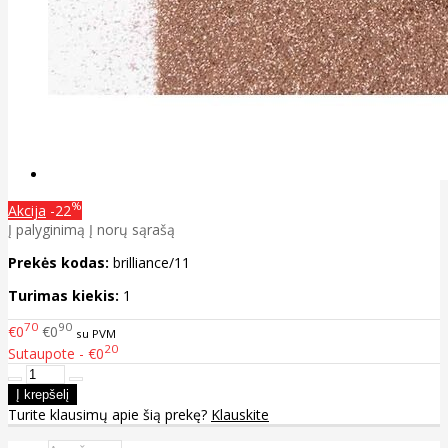
%
Akcija
-22
Į palyginimą
Į norų sąrašą
Prekės kodas:
brilliance/11
Turimas kiekis:
1
70
90
€0
€0
su PVM
20
Sutaupote - €0
Turite klausimų apie šią prekę?
Klauskite