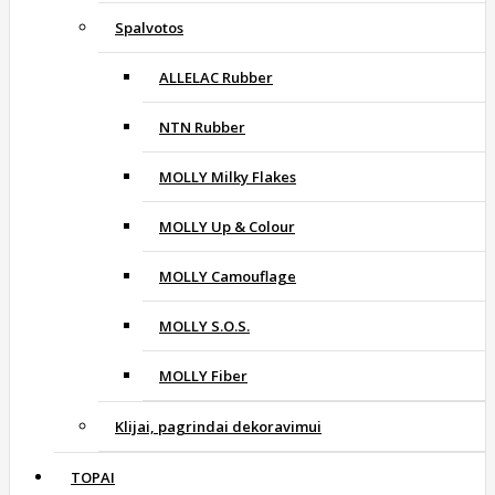
Spalvotos
ALLELAC Rubber
NTN Rubber
MOLLY Milky Flakes
MOLLY Up & Colour
MOLLY Camouflage
MOLLY S.O.S.
MOLLY Fiber
Klijai, pagrindai dekoravimui
TOPAI