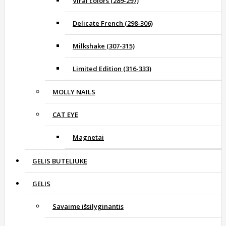
Viral colors (289-297)
Delicate French (298-306)
Milkshake (307-315)
Limited Edition (316-333)
MOLLY NAILS
CAT EYE
Magnetai
GELIS BUTELIUKE
GELIS
Savaime išsilyginantis