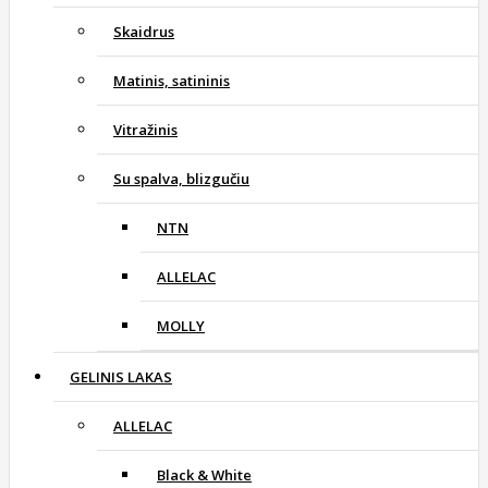
Skaidrus
Matinis, satininis
Vitražinis
Su spalva, blizgučiu
NTN
ALLELAC
MOLLY
GELINIS LAKAS
ALLELAC
Black & White