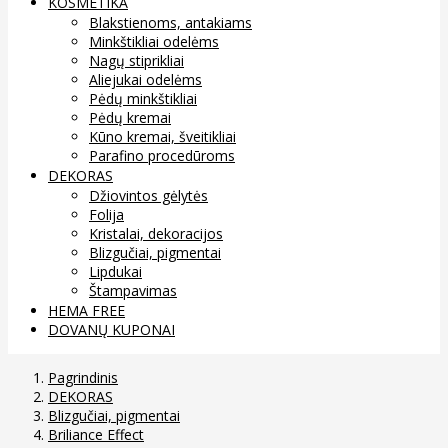
KOSMETIKA
Blakstienoms, antakiams
Minkštikliai odelėms
Nagų stiprikliai
Aliejukai odelėms
Pėdų minkštikliai
Pėdų kremai
Kūno kremai, šveitikliai
Parafino procedūroms
DEKORAS
Džiovintos gėlytės
Folija
Kristalai, dekoracijos
Blizgučiai, pigmentai
Lipdukai
Štampavimas
HEMA FREE
DOVANŲ KUPONAI
Pagrindinis
DEKORAS
Blizgučiai, pigmentai
Briliance Effect