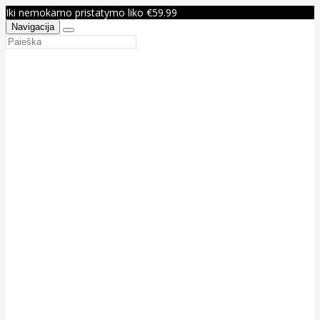
Iki nemokamo pristatymo liko €59.99
Navigacija