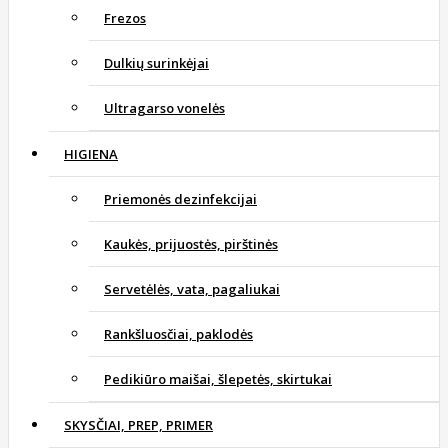
Frezos
Dulkių surinkėjai
Ultragarso vonelės
HIGIENA
Priemonės dezinfekcijai
Kaukės, prijuostės, pirštinės
Servetėlės, vata, pagaliukai
Rankšluosčiai, paklodės
Pedikiūro maišai, šlepetės, skirtukai
SKYSČIAI, PREP, PRIMER