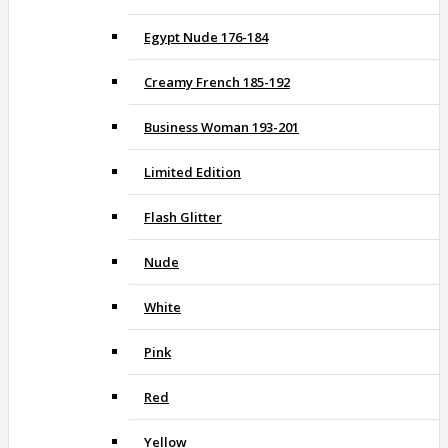
Egypt Nude 176-184
Creamy French 185-192
Business Woman 193-201
Limited Edition
Flash Glitter
Nude
White
Pink
Red
Yellow