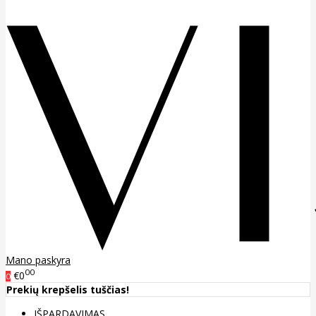
Mano paskyra
00
€0
0
Prekių krepšelis tuščias!
IŠPARDAVIMAS