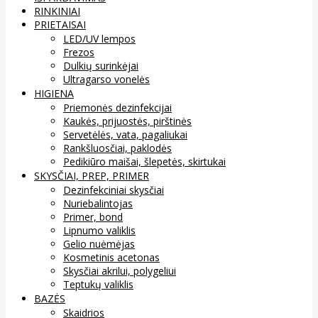
RINKINIAI
PRIETAISAI
LED/UV lempos
Frezos
Dulkių surinkėjai
Ultragarso vonelės
HIGIENA
Priemonės dezinfekcijai
Kaukės, prijuostės, pirštinės
Servetėlės, vata, pagaliukai
Rankšluosčiai, paklodės
Pedikiūro maišai, šlepetės, skirtukai
SKYSČIAI, PREP, PRIMER
Dezinfekciniai skysčiai
Nuriebalintojas
Primer, bond
Lipnumo valiklis
Gelio nuėmėjas
Kosmetinis acetonas
Skysčiai akrilui, polygeliui
Teptukų valiklis
BAZĖS
Skaidrios