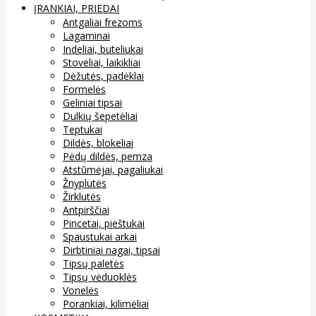
ĮRANKIAI, PRIEDAI
Antgaliai frezoms
Lagaminai
Indeliai, buteliukai
Stoveliai, laikikliai
Dėžutės, padėklai
Formelės
Geliniai tipsai
Dulkių šepetėliai
Teptukai
Dildės, blokeliai
Pėdų dildės, pemza
Atstūmėjai, pagaliukai
Žnyplutės
Žirklutės
Antpirščiai
Pincetai, pieštukai
Spaustukai arkai
Dirbtiniai nagai, tipsai
Tipsų paletės
Tipsų vėduoklės
Vonelės
Porankiai, kilimėliai