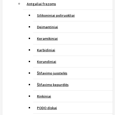
Antgaliai frezoms
Silikoniniai poliruokliai
Deimantiniai
Keramikiniai
Karbidiniai
Korundiniai
Šlifavimo juostelės
Šlifavimo kepurėlės
Rinkiniai
PODO diskai