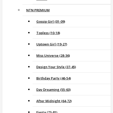
NTN PREMIUM
Gossip Girl (01-09)
Topless (10-18)
Uptown Girl (19-27)
Miss Universe (28-36)
Design Your Style (37-45)
Birthday Party (46-54)
Day Dreaming (55-63)
After Midnight (64-72)
Fiesta (73-81)