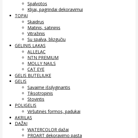
Spalvotos
Klijai, pagrindai dekoravimui
TOPAI
Skaidrus
Matinis, satininis
Vitražinis
Su spalva, blizgučiu
GELINIS LAKAS
ALLELAC
NTN PREMIUM
MOLLY NAILS
CAT EYE
GELIS BUTELIUKE
GELIS
Savaime išsilyginantis
Tiksotropinis
Stovintis
POLIGELIS
Viršutinės formos, padukai
AKRILAS
DAŽAI
WATERCOLOR dažai
PROART dekoravimo pasta