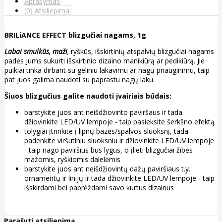
Aprašymas
(0) Atsiliepimai
BRILiANCE EFFECT blizgučiai nagams, 1g
Labai smulkūs, maži
,
ryškūs, išskirtinių atspalvių blizgučiai nagams
padės Jums sukurti išskirtinio dizaino manikiūrą ar pedikiūrą. Jie
puikiai tinka dirbant su geliniu lakavimu ar nagų priauginimu, taip
pat juos galima naudoti su paprastu nagų laku.
Šiuos blizgučius galite naudoti įvairiais būdais:
barstykite juos ant neišdžiovinto paviršaus ir tada
džiovinkite LED/UV lempoje - taip pasieksite šerkšno efektą
tolygiai įtrinkite į lipnų bazės/spalvos sluoksnį, tada
padenkite viršutiniu sluoksniu ir džiovinkite LED/UV lempoje
- taip nago paviršius bus lygus, o įlieti blizgučiai žibės
mažomis, ryškiomis dalelėmis
barstykite juos ant neišdžiovintų dažų paviršiaus t.y.
ornamentų ir linijų ir tada džiovinkite LED/UV lempoje - taip
išskirdami bei pabrėždami savo kurtus dizainus
Parašyti atsiliepimą