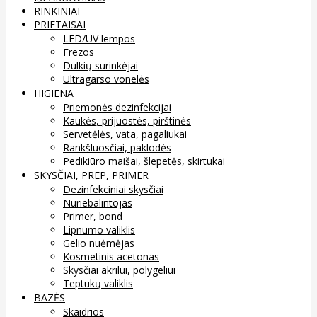
RINKINIAI
PRIETAISAI
LED/UV lempos
Frezos
Dulkių surinkėjai
Ultragarso vonelės
HIGIENA
Priemonės dezinfekcijai
Kaukės, prijuostės, pirštinės
Servetėlės, vata, pagaliukai
Rankšluosčiai, paklodės
Pedikiūro maišai, šlepetės, skirtukai
SKYSČIAI, PREP, PRIMER
Dezinfekciniai skysčiai
Nuriebalintojas
Primer, bond
Lipnumo valiklis
Gelio nuėmėjas
Kosmetinis acetonas
Skysčiai akrilui, polygeliui
Teptukų valiklis
BAZĖS
Skaidrios