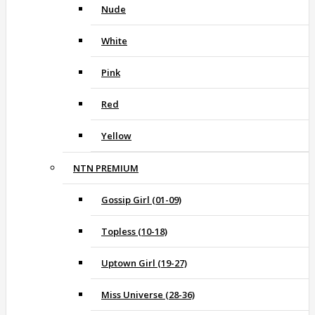
Nude
White
Pink
Red
Yellow
NTN PREMIUM
Gossip Girl (01-09)
Topless (10-18)
Uptown Girl (19-27)
Miss Universe (28-36)