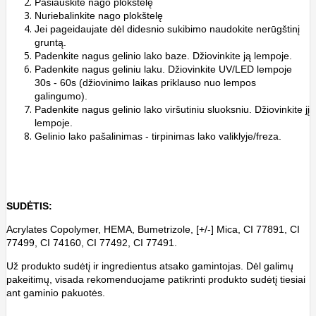
Pašiauškite nago plokštelę
Nuriebalinkite nago plokštelę
Jei pageidaujate dėl didesnio sukibimo naudokite nerūgštinį
gruntą.
Padenkite nagus gelinio lako baze. Džiovinkite ją lempoje.
Padenkite nagus geliniu laku. Džiovinkite UV/LED lempoje
30s - 60s (džiovinimo laikas priklauso nuo lempos
galingumo).
Padenkite nagus gelinio lako viršutiniu sluoksniu. Džiovinkite jį
lempoje.
Gelinio lako pašalinimas - tirpinimas lako valiklyje/freza.
SUDĖTIS:
Acrylates Copolymer, HEMA, Bumetrizole, [+/-] Mica, CI 77891, CI
77499, CI 74160, CI 77492, CI 77491.
Už produkto sudėtį ir ingredientus atsako gamintojas. Dėl galimų
pakeitimų, visada rekomenduojame patikrinti produkto sudėtį tiesiai
ant gaminio pakuotės.