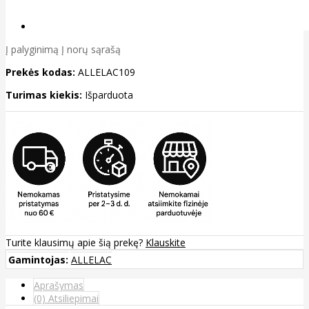
Į palyginimą
Į norų sąrašą
Prekės kodas:
ALLELAC109
Turimas kiekis:
Išparduota
Turite klausimų apie šią prekę?
Klauskite
Gamintojas:
ALLELAC
Aprašymas
(0) Atsiliepimai