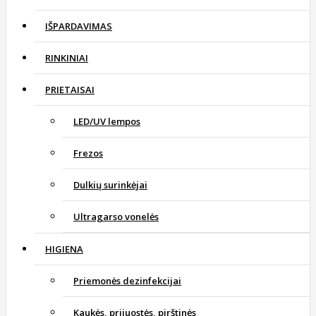
IŠPARDAVIMAS
RINKINIAI
PRIETAISAI
LED/UV lempos
Frezos
Dulkių surinkėjai
Ultragarso vonelės
HIGIENA
Priemonės dezinfekcijai
Kaukės, prijuostės, pirštinės