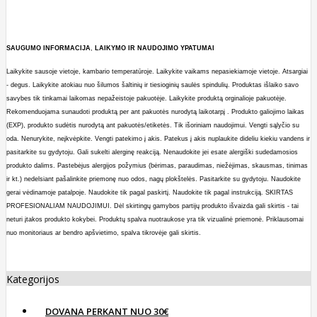
SAUGUMO
INFORMACIJA
,
LAIKYMO
IR
NAUDOJIMO
YPATUMAI
Laikykite sausoje vietoje, kambario temperatūroje. Laikykite vaikams nepasiekiamoje vietoje. Atsargiai
- degus. Laikykite atokiau nuo šilumos šaltinių ir tiesioginių saulės spindulių. Produktas išlaiko savo
savybes tik tinkamai laikomas nepažeistoje pakuotėje. Laikykite produktą orginalioje pakuotėje.
Rekomenduojama sunaudoti produktą per ant pakuotės nurodytą laikotarpį . Produkto galiojimo laikas
(EXP), produkto sudėtis nurodytą ant pakuotės/etiketės. Tik išoriniam naudojimui. Vengti sąlyčio su
oda. Nenurykite, neįkvėpkite. Vengti patekimo į akis. Patekus į akis nuplaukite dideliu kiekiu vandens ir
pasitarkite su gydytoju. Gali sukelti alerginę reakciją. Nenaudokite jei esate alergiški sudedamosios
produkto dalims. Pastebėjus alergijos požymius (bėrimas, paraudimas, niežėjimas, skausmas, tinimas
ir kt.) nedelsiant pašalinkite priemonę nuo odos, nagų plokštelės. Pasitarkite su gydytoju. Naudokite
gerai vėdinamoje patalpoje. Naudokite tik pagal paskirtį. Naudokite tik pagal instrukciją. SKIRTAS
PROFESIONALIAM NAUDOJIMUI. Dėl skirtingų gamybos partijų produkto išvaizda gali skirtis - tai
neturi įtakos produkto kokybei. Produktų spalva nuotraukose yra tik vizualinė priemonė. Priklausomai
nuo monitoriaus ar bendro apšvietimo, spalva tikrovėje gali skirtis.
Kategorijos
DOVANA PERKANT NUO 30€