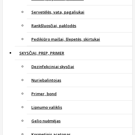
Servetėlės, vata, pagaliukai
Rankšluosčiai, paklodės
Pedikiūro maišai, šlepetės, skirtukai
SKYSČIAI, PREP, PRIMER
Dezinfekciniai skysčiai
Nuriebalintojas
Primer, bond
Lipnumo valiklis
Gelio nuėmėjas
Kosmetinis acetonas