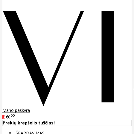
Mano paskyra
00
€0
0
Prekių krepšelis tuščias!
IŠPARDAVIMAS