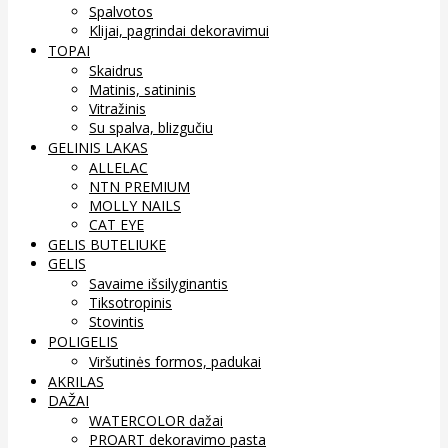
Spalvotos
Klijai, pagrindai dekoravimui
TOPAI
Skaidrus
Matinis, satininis
Vitražinis
Su spalva, blizgučiu
GELINIS LAKAS
ALLELAC
NTN PREMIUM
MOLLY NAILS
CAT EYE
GELIS BUTELIUKE
GELIS
Savaime išsilyginantis
Tiksotropinis
Stovintis
POLIGELIS
Viršutinės formos, padukai
AKRILAS
DAŽAI
WATERCOLOR dažai
PROART dekoravimo pasta