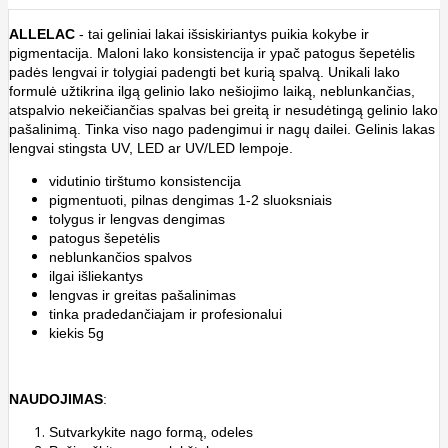
ALLELAC
- tai geliniai lakai išsiskiriantys puikia kokybe ir
pigmentacija. Maloni lako konsistencija ir ypač patogus šepetėlis
padės lengvai ir tolygiai padengti bet kurią spalvą. Unikali lako
formulė užtikrina ilgą gelinio lako nešiojimo laiką, neblunkančias,
atspalvio nekeičiančias spalvas bei greitą ir nesudėtingą gelinio lako
pašalinimą. Tinka viso nago padengimui ir nagų dailei. Gelinis lakas
lengvai stingsta UV, LED ar UV/LED lempoje.
vidutinio tirštumo konsistencija
pigmentuoti, pilnas dengimas 1-2 sluoksniais
tolygus ir lengvas dengimas
patogus
šepetėlis
neblunkančios spalvos
ilgai išliekantys
lengvas ir greitas pašalinimas
tinka pradedančiajam ir profesionalui
kiekis 5g
NAUDOJIMAS
:
Sutvarkykite nago formą, odeles