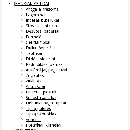
ĮRANKIAI, PRIEDAI
Antgaliai frezoms
Lagaminai
Indeliai, buteliukai
Stoveliai, laikikliai
Dėžutės, padėklai
Formelės
Geliniai tipsai
Dulkių šepetėliai
Teptukai
Dildės, blokeliai
Pėdų dildės, pemza
Atstūmėjai, pagaliukai
Žnyplutės
Žirklutės
Antpirščiai
Pincetai, pieštukai
Spaustukai arkai
Dirbtiniai nagai, tipsai
Tipsų paletės
Tipsų vėduoklės
Vonelės
Porankiai, kilimėliai