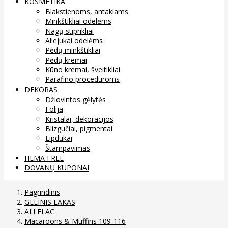
KOSMETIKA
Blakstienoms, antakiams
Minkštikliai odelėms
Nagų stiprikliai
Aliejukai odelėms
Pėdų minkštikliai
Pėdų kremai
Kūno kremai, šveitikliai
Parafino procedūroms
DEKORAS
Džiovintos gėlytės
Folija
Kristalai, dekoracijos
Blizgučiai, pigmentai
Lipdukai
Štampavimas
HEMA FREE
DOVANŲ KUPONAI
Pagrindinis
GELINIS LAKAS
ALLELAC
Macaroons & Muffins 109-116