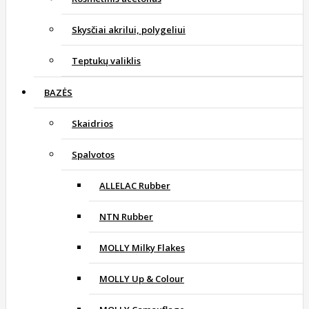
Skysčiai akrilui, polygeliui
Teptukų valiklis
BAZĖS
Skaidrios
Spalvotos
ALLELAC Rubber
NTN Rubber
MOLLY Milky Flakes
MOLLY Up & Colour