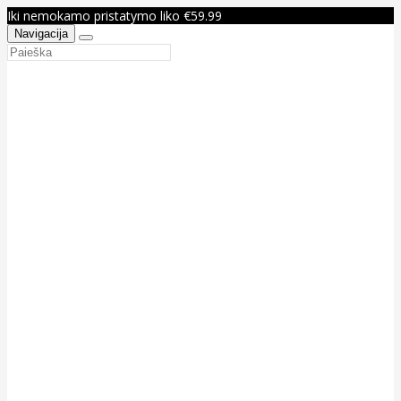
Iki nemokamo pristatymo liko €59.99
Navigacija