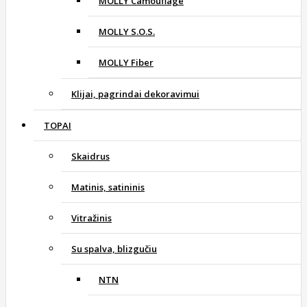
MOLLY Camouflage
MOLLY S.O.S.
MOLLY Fiber
Klijai, pagrindai dekoravimui
TOPAI
Skaidrus
Matinis, satininis
Vitražinis
Su spalva, blizgučiu
NTN