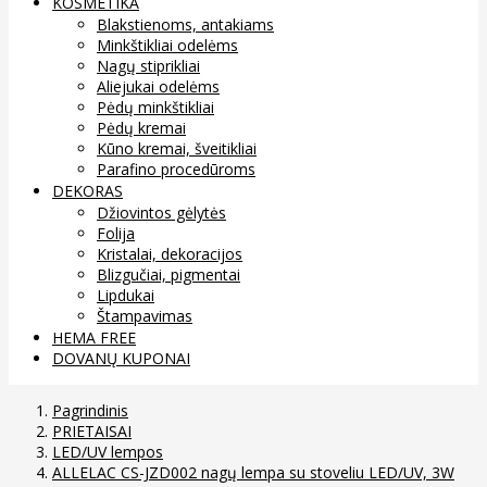
KOSMETIKA
Blakstienoms, antakiams
Minkštikliai odelėms
Nagų stiprikliai
Aliejukai odelėms
Pėdų minkštikliai
Pėdų kremai
Kūno kremai, šveitikliai
Parafino procedūroms
DEKORAS
Džiovintos gėlytės
Folija
Kristalai, dekoracijos
Blizgučiai, pigmentai
Lipdukai
Štampavimas
HEMA FREE
DOVANŲ KUPONAI
Pagrindinis
PRIETAISAI
LED/UV lempos
ALLELAC CS-JZD002 nagų lempa su stoveliu LED/UV, 3W