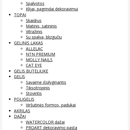
Spalvotos
Klijai, pagrindai dekoravimui
TOPAI
Skaidrus
Matinis, satininis
Vitražinis
Su spalva, blizgučiu
GELINIS LAKAS
ALLELAC
NTN PREMIUM
MOLLY NAILS
CAT EYE
GELIS BUTELIUKE
GELIS
Savaime išsilyginantis
Tiksotropinis
Stovintis
POLIGELIS
Viršutinės formos, padukai
AKRILAS
DAŽAI
WATERCOLOR dažai
PROART dekoravimo pasta