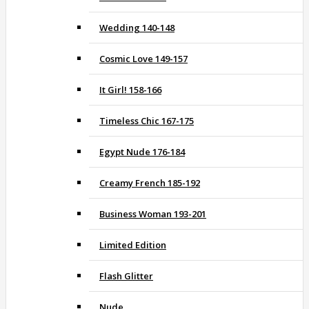
Wedding 140-148
Cosmic Love 149-157
It Girl! 158-166
Timeless Chic 167-175
Egypt Nude 176-184
Creamy French 185-192
Business Woman 193-201
Limited Edition
Flash Glitter
Nude