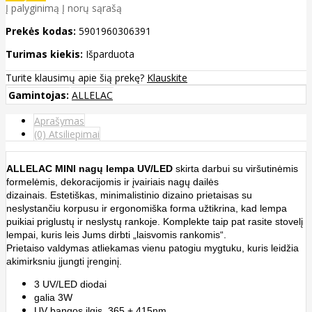
Į palyginimą
Į norų sąrašą
Prekės kodas:
5901960306391
Turimas kiekis:
Išparduota
Turite klausimų apie šią prekę?
Klauskite
Gamintojas:
ALLELAC
Aprašymas
(0) Atsiliepimai
ALLELAC MINI nagų lempa UV/LED
skirta darbui su viršutinėmis
formelėmis, dekoracijomis ir įvairiais nagų dailės
dizainais. Estetiškas, minimalistinio dizaino prietaisas su
neslystančiu korpusu ir ergonomiška forma užtikrina, kad lempa
puikiai priglustų ir neslystų rankoje. Komplekte taip pat rasite stovelį
lempai, kuris leis Jums dirbti „laisvomis rankomis“.
Prietaiso valdymas atliekamas vienu patogiu mygtuku, kuris leidžia
akimirksniu įjungti įrenginį.
3 UV/LED diodai
galia 3W
UV bangos ilgis
365 + 415nm