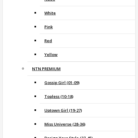
White
Pink
Red
Yellow
NTN PREMIUM
Gossip Girl (01-09)
Topless (10-18)
Uptown Girl (19-27)
Miss Universe (28-36)