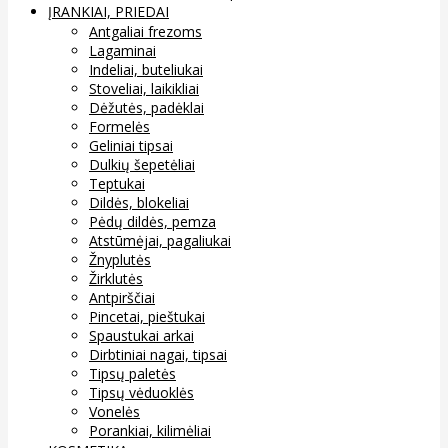
ĮRANKIAI, PRIEDAI
Antgaliai frezoms
Lagaminai
Indeliai, buteliukai
Stoveliai, laikikliai
Dėžutės, padėklai
Formelės
Geliniai tipsai
Dulkių šepetėliai
Teptukai
Dildės, blokeliai
Pėdų dildės, pemza
Atstūmėjai, pagaliukai
Žnyplutės
Žirklutės
Antpirščiai
Pincetai, pieštukai
Spaustukai arkai
Dirbtiniai nagai, tipsai
Tipsų paletės
Tipsų vėduoklės
Vonelės
Porankiai, kilimėliai