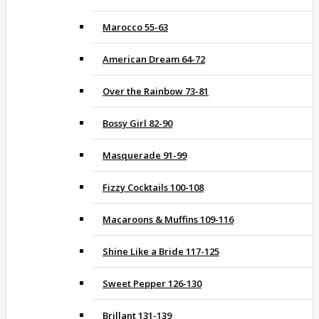
Marocco 55-63
American Dream 64-72
Over the Rainbow 73-81
Bossy Girl 82-90
Masquerade 91-99
Fizzy Cocktails 100-108
Macaroons & Muffins 109-116
Shine Like a Bride 117-125
Sweet Pepper 126-130
Brillant 131-139