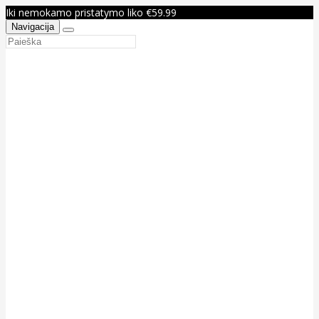
Iki nemokamo pristatymo liko €59.99
Navigacija