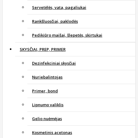
Servetėlės, vata, pagaliukai
Rankšluosčiai, paklodės
Pedikiūro maišai, šlepetės, skirtukai
SKYSČIAI, PREP, PRIMER
Dezinfekciniai skysčiai
Nuriebalintojas
Primer, bond
Lipnumo valiklis
Gelio nuėmėjas
Kosmetinis acetonas