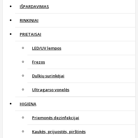
IŠPARDAVIMAS
RINKINIAI
PRIETAISAI
LED/UV lempos
Frezos
Dulkių surinkėjai
Ultragarso vonelės
HIGIENA
Priemonės dezinfekcijai
Kaukės, prijuostės, pirštinės