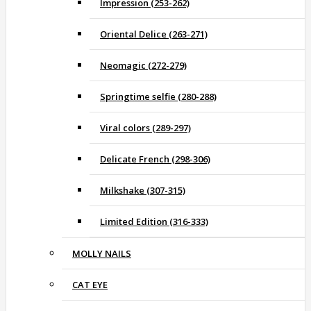
Impression (253-262)
Oriental Delice (263-271)
Neomagic (272-279)
Springtime selfie (280-288)
Viral colors (289-297)
Delicate French (298-306)
Milkshake (307-315)
Limited Edition (316-333)
MOLLY NAILS
CAT EYE