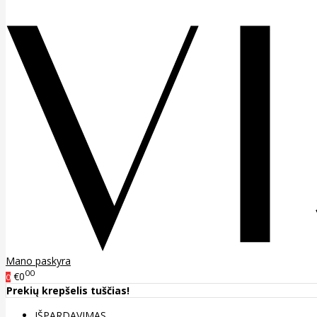
Mano paskyra
00
€0
0
Prekių krepšelis tuščias!
IŠPARDAVIMAS