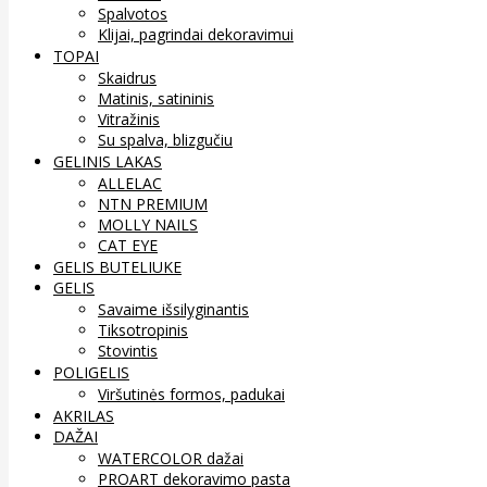
Spalvotos
Klijai, pagrindai dekoravimui
TOPAI
Skaidrus
Matinis, satininis
Vitražinis
Su spalva, blizgučiu
GELINIS LAKAS
ALLELAC
NTN PREMIUM
MOLLY NAILS
CAT EYE
GELIS BUTELIUKE
GELIS
Savaime išsilyginantis
Tiksotropinis
Stovintis
POLIGELIS
Viršutinės formos, padukai
AKRILAS
DAŽAI
WATERCOLOR dažai
PROART dekoravimo pasta