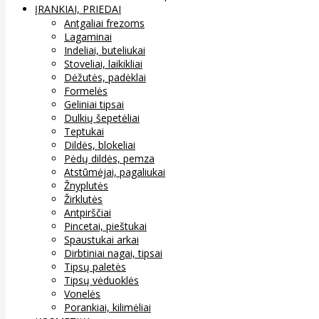
ĮRANKIAI, PRIEDAI
Antgaliai frezoms
Lagaminai
Indeliai, buteliukai
Stoveliai, laikikliai
Dėžutės, padėklai
Formelės
Geliniai tipsai
Dulkių šepetėliai
Teptukai
Dildės, blokeliai
Pėdų dildės, pemza
Atstūmėjai, pagaliukai
Žnyplutės
Žirklutės
Antpirščiai
Pincetai, pieštukai
Spaustukai arkai
Dirbtiniai nagai, tipsai
Tipsų paletės
Tipsų vėduoklės
Vonelės
Porankiai, kilimėliai