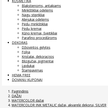
KOSMETIKA
Blakstienoms, antakiams
Minkštikliai odelėms
Nagų stiprikliai
Aliejukai odelėms
Pėdų minkštikliai
Pėdų kremai
Kūno kremai, šveitikliai
Parafino procedūroms
DEKORAS
Džiovintos gėlytės
Folija
Kristalai, dekoracijos
Blizgučiai, pigmentai
Lipdukai
Štampavimas
HEMA FREE
DOVANŲ KUPONAI
Pagrindinis
DAŽAI
WATERCOLOR dažai
WATERCOLOR INK METALIC dažai, akvarelė dekorui, SILVER