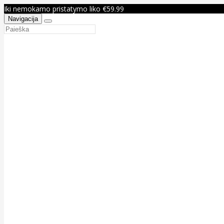
Iki nemokamo pristatymo liko €59.99
Navigacija