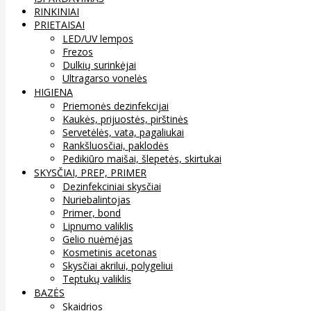
RINKINIAI
PRIETAISAI
LED/UV lempos
Frezos
Dulkių surinkėjai
Ultragarso vonelės
HIGIENA
Priemonės dezinfekcijai
Kaukės, prijuostės, pirštinės
Servetėlės, vata, pagaliukai
Rankšluosčiai, paklodės
Pedikiūro maišai, šlepetės, skirtukai
SKYSČIAI, PREP, PRIMER
Dezinfekciniai skysčiai
Nuriebalintojas
Primer, bond
Lipnumo valiklis
Gelio nuėmėjas
Kosmetinis acetonas
Skysčiai akrilui, polygeliui
Teptukų valiklis
BAZĖS
Skaidrios