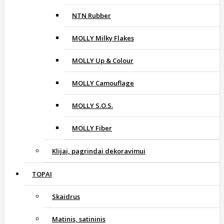
NTN Rubber
MOLLY Milky Flakes
MOLLY Up & Colour
MOLLY Camouflage
MOLLY S.O.S.
MOLLY Fiber
Klijai, pagrindai dekoravimui
TOPAI
Skaidrus
Matinis, satininis