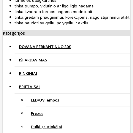
formelės daugkartinės
tinka trumpo, vidutinio ar ilgo ilgio nagams
tinka kvadrato formos nagams modeliuoti
tinka greitam priauginimui, korekcijoms, nago stiprinimui atlikti
tinka naudoti su geliu, polygeliu ir akrilu
Kategorijos
DOVANA PERKANT NUO 30€
IŠPARDAVIMAS
RINKINIAI
PRIETAISAI
LED/UV lempos
Frezos
Dulkių surinkėjai