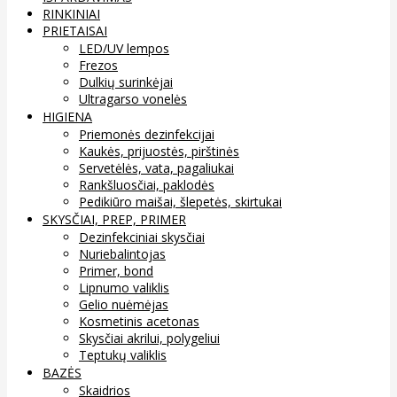
RINKINIAI
PRIETAISAI
LED/UV lempos
Frezos
Dulkių surinkėjai
Ultragarso vonelės
HIGIENA
Priemonės dezinfekcijai
Kaukės, prijuostės, pirštinės
Servetėlės, vata, pagaliukai
Rankšluosčiai, paklodės
Pedikiūro maišai, šlepetės, skirtukai
SKYSČIAI, PREP, PRIMER
Dezinfekciniai skysčiai
Nuriebalintojas
Primer, bond
Lipnumo valiklis
Gelio nuėmėjas
Kosmetinis acetonas
Skysčiai akrilui, polygeliui
Teptukų valiklis
BAZĖS
Skaidrios