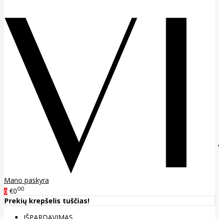
Mano paskyra
00
€0
0
Prekių krepšelis tuščias!
IŠPARDAVIMAS