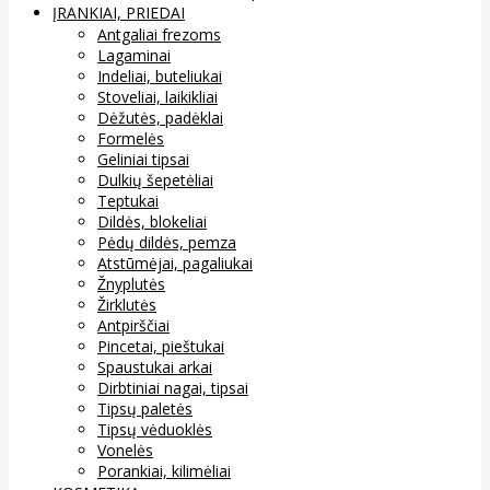
ĮRANKIAI, PRIEDAI
Antgaliai frezoms
Lagaminai
Indeliai, buteliukai
Stoveliai, laikikliai
Dėžutės, padėklai
Formelės
Geliniai tipsai
Dulkių šepetėliai
Teptukai
Dildės, blokeliai
Pėdų dildės, pemza
Atstūmėjai, pagaliukai
Žnyplutės
Žirklutės
Antpirščiai
Pincetai, pieštukai
Spaustukai arkai
Dirbtiniai nagai, tipsai
Tipsų paletės
Tipsų vėduoklės
Vonelės
Porankiai, kilimėliai