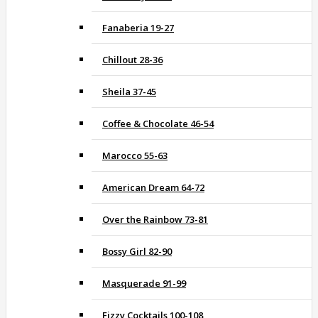
Fanaberia 19-27
Chillout 28-36
Sheila 37-45
Coffee & Chocolate 46-54
Marocco 55-63
American Dream 64-72
Over the Rainbow 73-81
Bossy Girl 82-90
Masquerade 91-99
Fizzy Cocktails 100-108