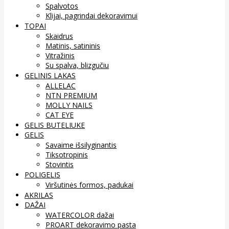
Spalvotos
Klijai, pagrindai dekoravimui
TOPAI
Skaidrus
Matinis, satininis
Vitražinis
Su spalva, blizgučiu
GELINIS LAKAS
ALLELAC
NTN PREMIUM
MOLLY NAILS
CAT EYE
GELIS BUTELIUKE
GELIS
Savaime išsilyginantis
Tiksotropinis
Stovintis
POLIGELIS
Viršutinės formos, padukai
AKRILAS
DAŽAI
WATERCOLOR dažai
PROART dekoravimo pasta