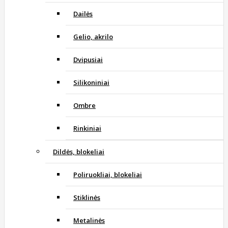
Dailės
Gelio, akrilo
Dvipusiai
Silikoniniai
Ombre
Rinkiniai
Dildės, blokeliai
Poliruokliai, blokeliai
Stiklinės
Metalinės