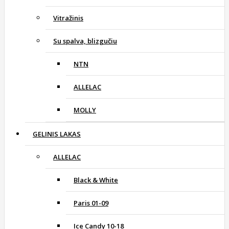
Vitražinis
Su spalva, blizgučiu
NTN
ALLELAC
MOLLY
GELINIS LAKAS
ALLELAC
Black & White
Paris 01-09
Ice Candy 10-18