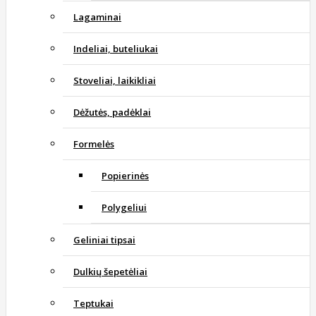
Lagaminai
Indeliai, buteliukai
Stoveliai, laikikliai
Dėžutės, padėklai
Formelės
Popierinės
Polygeliui
Geliniai tipsai
Dulkių šepetėliai
Teptukai