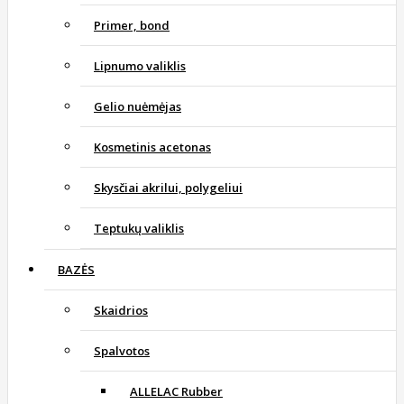
Primer, bond
Lipnumo valiklis
Gelio nuėmėjas
Kosmetinis acetonas
Skysčiai akrilui, polygeliui
Teptukų valiklis
BAZĖS
Skaidrios
Spalvotos
ALLELAC Rubber