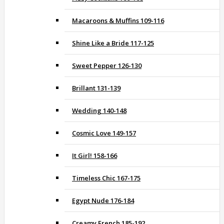
Macaroons & Muffins 109-116
Shine Like a Bride 117-125
Sweet Pepper 126-130
Brillant 131-139
Wedding 140-148
Cosmic Love 149-157
It Girl! 158-166
Timeless Chic 167-175
Egypt Nude 176-184
Creamy French 185-192