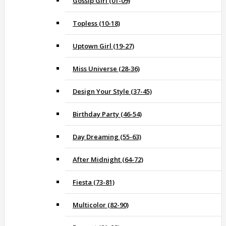
Gossip Girl (01-09)
Topless (10-18)
Uptown Girl (19-27)
Miss Universe (28-36)
Design Your Style (37-45)
Birthday Party (46-54)
Day Dreaming (55-63)
After Midnight (64-72)
Fiesta (73-81)
Multicolor (82-90)