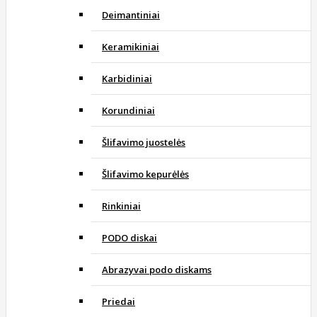
Deimantiniai
Keramikiniai
Karbidiniai
Korundiniai
Šlifavimo juostelės
Šlifavimo kepurėlės
Rinkiniai
PODO diskai
Abrazyvai podo diskams
Priedai