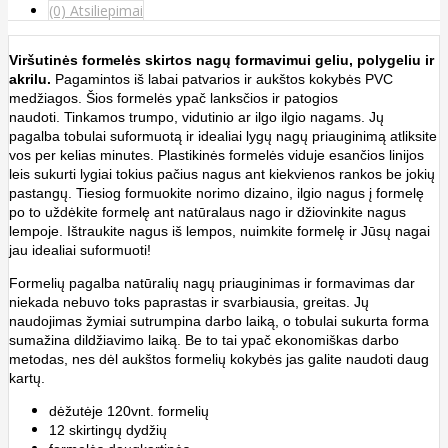
(0) Atsiliepimai
Viršutinės formelės skirtos nagų formavimui geliu, polygeliu ir
akrilu.
Pagamintos iš labai patvarios ir aukštos kokybės PVC
medžiagos. Šios
formelės ypač lanksčios ir patogios
naudoti. Tinkamos trumpo, vidutinio ar ilgo ilgio nagams. Jų
pagalba tobulai suformuotą ir idealiai lygų nagų priauginimą atliksite
vos per kelias minutes. Plastikinės formelės viduje esančios linijos
leis sukurti lygiai tokius pačius nagus ant kiekvienos rankos be jokių
pastangų. Tiesiog formuokite norimo dizaino, ilgio nagus į formelę
po to uždėkite formelę ant natūralaus nago ir džiovinkite nagus
lempoje. Ištraukite nagus iš lempos, nuimkite formelę ir Jūsų nagai
jau idealiai suformuoti!
Formelių pagalba natūralių nagų priauginimas ir formavimas dar
niekada nebuvo toks paprastas ir svarbiausia, greitas. Jų
naudojimas žymiai sutrumpina darbo laiką, o tobulai sukurta forma
sumažina dildžiavimo laiką. Be to tai ypač ekonomiškas darbo
metodas, nes dėl aukštos formelių kokybės jas galite naudoti daug
kartų.
dėžutėje 120vnt. formelių
12 skirtingų dydžių