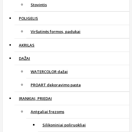
Stovintis
POLIGELIS
Viršutinės formos, padukai
AKRILAS
DAŽAI
WATERCOLOR dažai
PROART dekoravimo pasta
ĮRANKIAI, PRIEDAI
Antgaliai frezoms
Silikoniniai poliruokliai