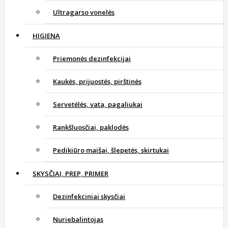
Ultragarso vonelės
HIGIENA
Priemonės dezinfekcijai
Kaukės, prijuostės, pirštinės
Servetėlės, vata, pagaliukai
Rankšluosčiai, paklodės
Pedikiūro maišai, šlepetės, skirtukai
SKYSČIAI, PREP, PRIMER
Dezinfekciniai skysčiai
Nuriebalintojas