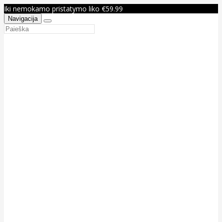
Iki nemokamo pristatymo liko €59.99
Navigacija