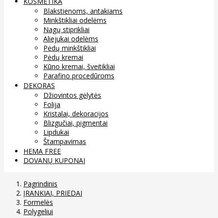
KOSMETIKA
Blakstienoms, antakiams
Minkštikliai odelėms
Nagų stiprikliai
Aliejukai odelėms
Pėdų minkštikliai
Pėdų kremai
Kūno kremai, šveitikliai
Parafino procedūroms
DEKORAS
Džiovintos gėlytės
Folija
Kristalai, dekoracijos
Blizgučiai, pigmentai
Lipdukai
Štampavimas
HEMA FREE
DOVANŲ KUPONAI
Pagrindinis
ĮRANKIAI, PRIEDAI
Formelės
Polygeliui