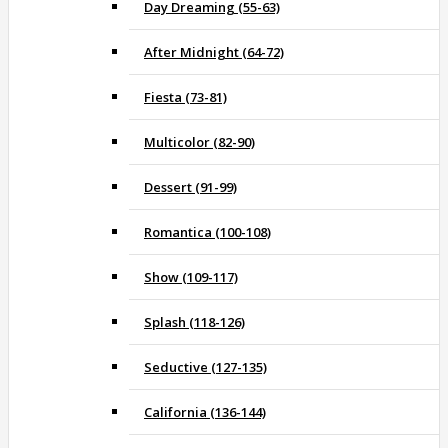
Day Dreaming (55-63)
After Midnight (64-72)
Fiesta (73-81)
Multicolor (82-90)
Dessert (91-99)
Romantica (100-108)
Show (109-117)
Splash (118-126)
Seductive (127-135)
California (136-144)