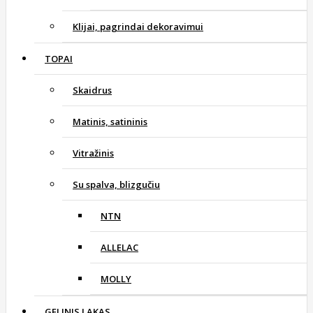
Klijai, pagrindai dekoravimui
TOPAI
Skaidrus
Matinis, satininis
Vitražinis
Su spalva, blizgučiu
NTN
ALLELAC
MOLLY
GELINIS LAKAS