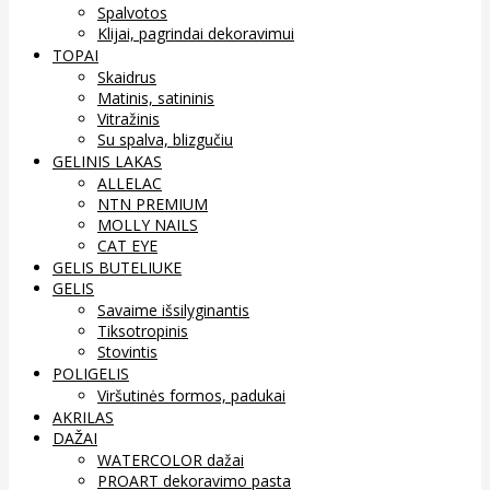
Spalvotos
Klijai, pagrindai dekoravimui
TOPAI
Skaidrus
Matinis, satininis
Vitražinis
Su spalva, blizgučiu
GELINIS LAKAS
ALLELAC
NTN PREMIUM
MOLLY NAILS
CAT EYE
GELIS BUTELIUKE
GELIS
Savaime išsilyginantis
Tiksotropinis
Stovintis
POLIGELIS
Viršutinės formos, padukai
AKRILAS
DAŽAI
WATERCOLOR dažai
PROART dekoravimo pasta