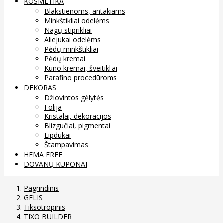
KOSMETIKA
Blakstienoms, antakiams
Minkštikliai odelėms
Nagų stiprikliai
Aliejukai odelėms
Pėdų minkštikliai
Pėdų kremai
Kūno kremai, šveitikliai
Parafino procedūroms
DEKORAS
Džiovintos gėlytės
Folija
Kristalai, dekoracijos
Blizgučiai, pigmentai
Lipdukai
Štampavimas
HEMA FREE
DOVANŲ KUPONAI
Pagrindinis
GELIS
Tiksotropinis
TIXO BUILDER