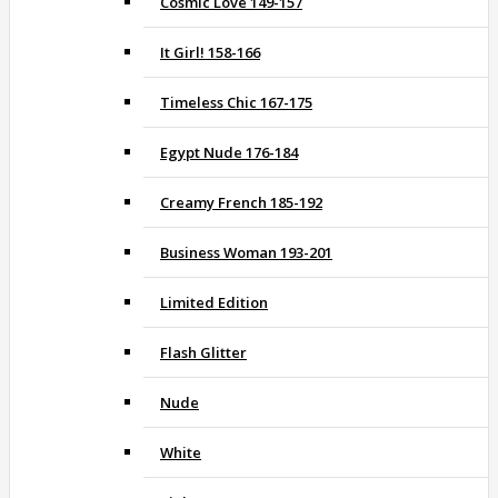
Cosmic Love 149-157
It Girl! 158-166
Timeless Chic 167-175
Egypt Nude 176-184
Creamy French 185-192
Business Woman 193-201
Limited Edition
Flash Glitter
Nude
White