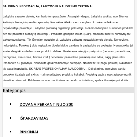
SAUGUMO
INFORMACIJA
,
LAIKYMO
IR
NAUDOJIMO
YPATUMAI
Laikykite sausoje vietoje, kambario temperatūroje. Atsargiai - degus. Laikykite atokiau nuo šilumos
šaltinių ir tiesioginių saulės spindulių. Produktas išlaiko savo savybes tik tinkamai laikomas
nepažeistoje pakuotėje. Laikykite produktą orginalioje pakuotėje. Rekomenduojama sunaudoti produktą
per ant pakuotės nurodytą laikotarpį . Produkto galiojimo laikas (EXP), produkto sudėtis nurodytą ant
pakuotės/etiketės. Tik išoriniam naudojimui. Laikykite vaikams nepasiekiamoje vietoje. Nenurykite,
neįkvėpkite. Patekus į akis nuplaukite dideliu kiekiu vandens ir pasitarkite su gydytoju. Nenaudokite jei
esate alergiški sudedamosios produkto dalims. Pastebėjus alergijos požymius (bėrimas, paraudimas,
niežėjimas, skausmas, tinimas ir kt.) nedelsiant pašalinkite priemonę nuo odos, nagų plokštelės.
Pasitarkite su gydytoju. Naudokite gerai vėdinamoje patalpoje. Naudokite tik pagal paskirtį. Naudokite
tik pagal instrukciją. SKIRTAS PROFESIONALIAM NAUDOJIMUI. Dėl skirtingų gamybos partijų
produkto išvaizda gali skirtis - tai neturi įtakos produkto kokybei. Produktų spalva nuotraukose yra tik
vizualinė priemonė. Priklausomai nuo monitoriaus ar bendro apšvietimo, spalva tikrovėje gali skirtis.
Kategorijos
DOVANA PERKANT NUO 30€
IŠPARDAVIMAS
RINKINIAI