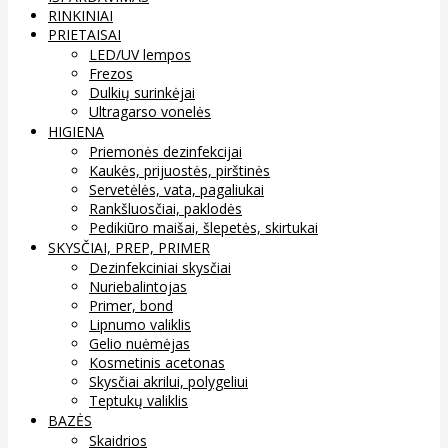
RINKINIAI
PRIETAISAI
LED/UV lempos
Frezos
Dulkių surinkėjai
Ultragarso vonelės
HIGIENA
Priemonės dezinfekcijai
Kaukės, prijuostės, pirštinės
Servetėlės, vata, pagaliukai
Rankšluosčiai, paklodės
Pedikiūro maišai, šlepetės, skirtukai
SKYSČIAI, PREP, PRIMER
Dezinfekciniai skysčiai
Nuriebalintojas
Primer, bond
Lipnumo valiklis
Gelio nuėmėjas
Kosmetinis acetonas
Skysčiai akrilui, polygeliui
Teptukų valiklis
BAZĖS
Skaidrios