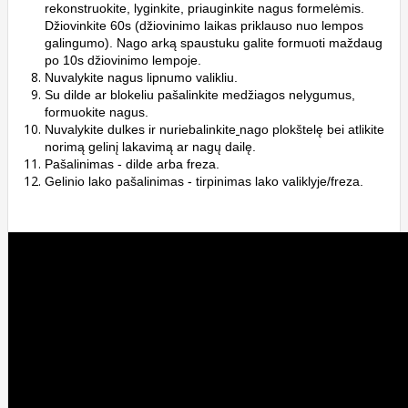
rekonstruokite, lyginkite, priauginkite nagus formelėmis.
Džiovinkite 60s (džiovinimo laikas priklauso nuo lempos
galingumo). Nago arką spaustuku galite formuoti maždaug
po 10s džiovinimo lempoje.
Nuvalykite nagus lipnumo valikliu.
Su dilde ar blokeliu pašalinkite medžiagos nelygumus,
formuokite nagus.
Nuvalykite dulkes ir nuriebalinkite
nago plokštelę bei atlikite
norimą gelinį lakavimą ar nagų dailę.
Pašalinimas - dilde arba freza.
Gelinio lako pašalinimas - tirpinimas lako valiklyje/freza.