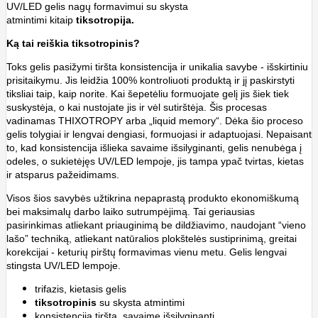
UV/LED gelis nagų formavimui su skysta
atmintimi kitaip
tiksotropija.
Ką tai reiškia tiksotropinis?
Toks gelis pasižymi tiršta konsistencija ir unikalia savybe - išskirtiniu
prisitaikymu. Jis leidžia 100% kontroliuoti produktą ir jį paskirstyti
tiksliai taip, kaip norite. Kai šepetėliu formuojate gelį jis šiek tiek
suskystėja, o kai nustojate jis ir vėl sutirštėja. Šis procesas
vadinamas THIXOTROPY arba „liquid memory“. Dėka šio proceso
gelis tolygiai ir lengvai dengiasi, formuojasi ir adaptuojasi. Nepaisant
to, kad konsistencija išlieka savaime išsilyginanti, gelis nenubėga į
odeles, o sukietėjęs UV/LED lempoje, jis tampa ypač tvirtas, kietas
ir atsparus pažeidimams.
Visos šios savybės užtikrina nepaprastą produkto ekonomiškumą
bei maksimalų darbo laiko sutrumpėjimą. Tai geriausias
pasirinkimas atliekant priauginimą be dildžiavimo, naudojant “vieno
lašo” techniką, atliekant natūralios plokštelės sustiprinimą, greitai
korekcijai - keturių pirštų formavimas vienu metu. Gelis lengvai
stingsta UV/LED lempoje.
trifazis, kietasis gelis
tiksotropinis
su skysta atmintimi
konsistencija tiršta, savaime išsilyginanti