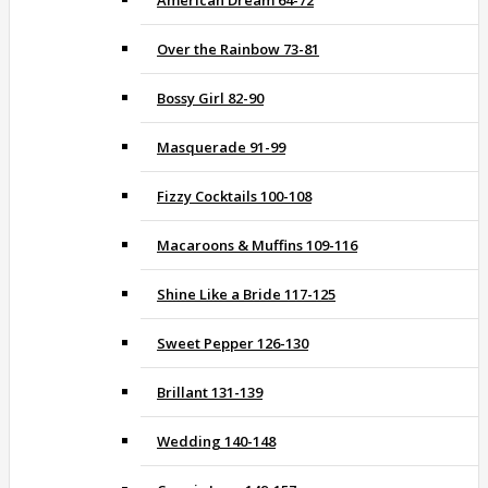
American Dream 64-72
Over the Rainbow 73-81
Bossy Girl 82-90
Masquerade 91-99
Fizzy Cocktails 100-108
Macaroons & Muffins 109-116
Shine Like a Bride 117-125
Sweet Pepper 126-130
Brillant 131-139
Wedding 140-148