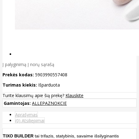
Į palyginimą
Į norų sąrašą
Prekės kodas:
5903990557408
Turimas kiekis:
Išparduota
Turite klausimų apie šią prekę?
Klauskite
Gamintojas:
ALLEPAZNOKCIE
Aprašymas
(0) Atsiliepimai
TIXO BUILDER
tai trifazis, statybinis, savaime išsilyginantis