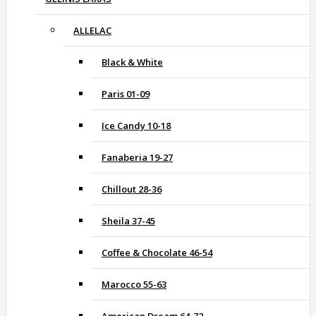
ALLELAC
Black & White
Paris 01-09
Ice Candy 10-18
Fanaberia 19-27
Chillout 28-36
Sheila 37-45
Coffee & Chocolate 46-54
Marocco 55-63