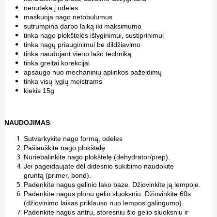
nenuteka į odeles
maskuoja nago netobulumus
sutrumpina darbo laiką iki maksimumo
tinka nago plokštelės išlyginimui, sustiprinimui
tinka nagų priauginimui be dildžiavimo
tinka naudojant vieno lašo techniką
tinka greitai korekcijai
apsaugo nuo mechaninių aplinkos pažeidimų
tinka visų ly
gių meistrams
kiekis 15g
NAUDOJIMAS
:
Sutvarkykite nago formą, odeles
Pašiauškite nago plokštelę
Nuriebalinkite nago plokštelę (dehydrator/prep).
Jei pageidaujate dėl didesnio sukibimo naudokite
gruntą (primer, bond).
Padenkite nagus gelinio lako baze. Džiovinkite ją lempoje.
Padenkite nagus plonu gelio sluoksniu. Džiovinkite 60s
(džiovinimo laikas priklauso nuo lempos galingumo).
Padenkite nagus antru, storesniu šio gelio sluoksniu ir