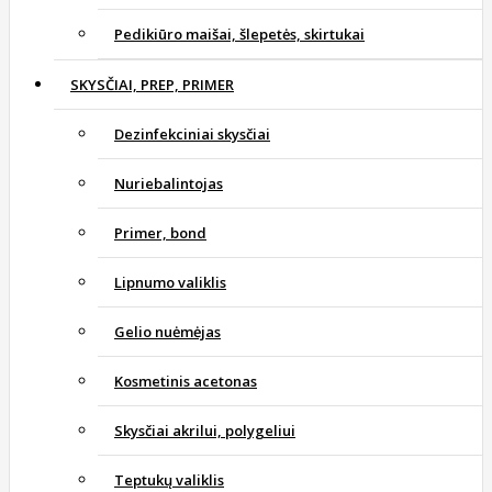
Pedikiūro maišai, šlepetės, skirtukai
SKYSČIAI, PREP, PRIMER
Dezinfekciniai skysčiai
Nuriebalintojas
Primer, bond
Lipnumo valiklis
Gelio nuėmėjas
Kosmetinis acetonas
Skysčiai akrilui, polygeliui
Teptukų valiklis