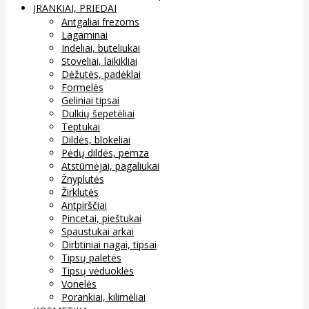
ĮRANKIAI, PRIEDAI
Antgaliai frezoms
Lagaminai
Indeliai, buteliukai
Stoveliai, laikikliai
Dėžutės, padėklai
Formelės
Geliniai tipsai
Dulkių šepetėliai
Teptukai
Dildės, blokeliai
Pėdų dildės, pemza
Atstūmėjai, pagaliukai
Žnyplutės
Žirklutės
Antpirščiai
Pincetai, pieštukai
Spaustukai arkai
Dirbtiniai nagai, tipsai
Tipsų paletės
Tipsų vėduoklės
Vonelės
Porankiai, kilimėliai