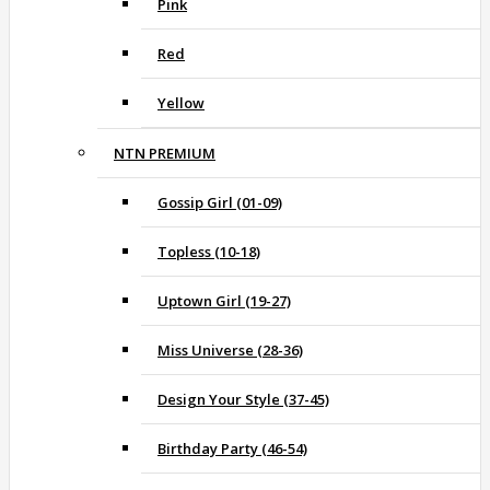
Pink
Red
Yellow
NTN PREMIUM
Gossip Girl (01-09)
Topless (10-18)
Uptown Girl (19-27)
Miss Universe (28-36)
Design Your Style (37-45)
Birthday Party (46-54)