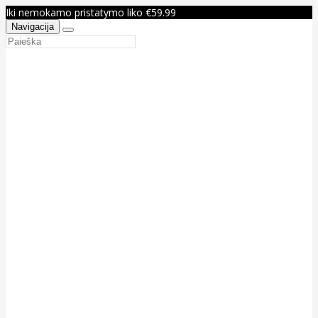
Iki nemokamo pristatymo liko €59.99
Navigacija