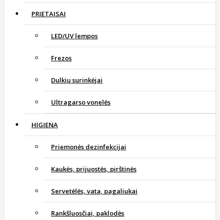
PRIETAISAI
LED/UV lempos
Frezos
Dulkių surinkėjai
Ultragarso vonelės
HIGIENA
Priemonės dezinfekcijai
Kaukės, prijuostės, pirštinės
Servetėlės, vata, pagaliukai
Rankšluosčiai, paklodės