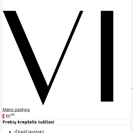
Mano paskyra
00
€0
0
Prekių krepšelis tuščias!
IŠPARDAVIMAS