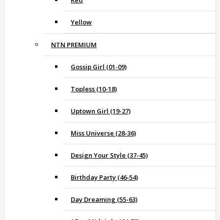
Red
Yellow
NTN PREMIUM
Gossip Girl (01-09)
Topless (10-18)
Uptown Girl (19-27)
Miss Universe (28-36)
Design Your Style (37-45)
Birthday Party (46-54)
Day Dreaming (55-63)