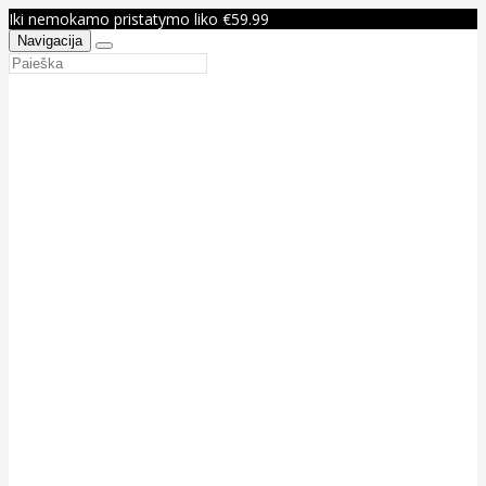
Iki nemokamo pristatymo liko €59.99
Navigacija