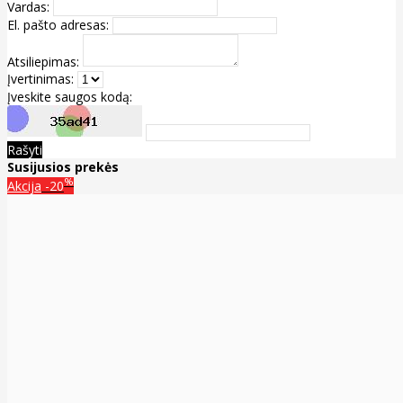
Vardas:
El. pašto adresas:
Atsiliepimas:
Įvertinimas:
Įveskite saugos kodą:
Rašyti
Susijusios prekės
%
Akcija
-20