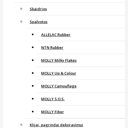
Skaidrios
Spalvotos
ALLELAC Rubber
NTN Rubber
MOLLY Milky Flakes
MOLLY Up & Colour
MOLLY Camouflage
MOLLY S.O.S.
MOLLY Fiber
Klijai, pagrindai dekoravimui