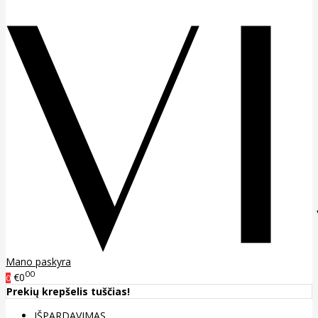
Mano paskyra
00
€0
0
Prekių krepšelis tuščias!
IŠPARDAVIMAS