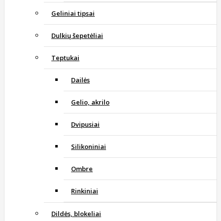
Geliniai tipsai
Dulkių šepetėliai
Teptukai
Dailės
Gelio, akrilo
Dvipusiai
Silikoniniai
Ombre
Rinkiniai
Dildės, blokeliai