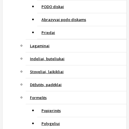
PODO diskai
Abrazyvai podo diskams
Priedai
Lagaminai
Indeliai, buteliukai
Stoveliai, laikikliai
Dėžutės, padėklai
Formelės
Popierinės
Polygeliui