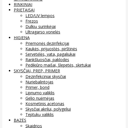
RINKINIAI
PRIETAISAI
LED/UV lempos
Frezos
Dulkių surinkėjai
Ultragarso vonelės
HIGIENA
Priemonės dezinfekcijai
Kaukės, prijuostės, pirštinės
Servetėlės, vata, pagaliukai
Rankšluosčiai, paklodės
Pedikiūro maišai, šlepetės, skirtukai
SKYSČIAI, PREP, PRIMER
Dezinfekciniai skysčiai
Nuriebalintojas
Primer, bond
Lipnumo valiklis
Gelio nuėmėjas
Kosmetinis acetonas
Skysčiai akrilui, polygeliui
Teptukų valiklis
BAZĖS
Skaidrios