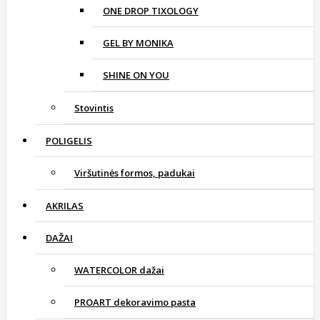
ONE DROP TIXOLOGY
GEL BY MONIKA
SHINE ON YOU
Stovintis
POLIGELIS
Viršutinės formos, padukai
AKRILAS
DAŽAI
WATERCOLOR dažai
PROART dekoravimo pasta