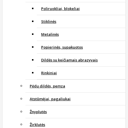
Poliruokliai, blokeliai
Stiklinės
Metalinės
Popierinės, supakuotos
Dildės su keičiamais abrazyvais
Rinkiniai
Pėdų dildės, pemza
Atstūmėjai, pagaliukai
Žnyplutės
Žirklutės