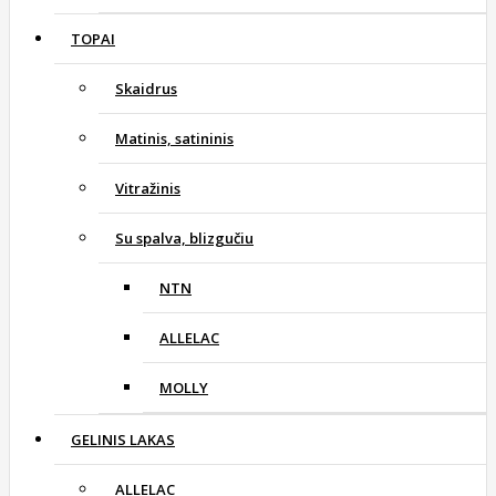
TOPAI
Skaidrus
Matinis, satininis
Vitražinis
Su spalva, blizgučiu
NTN
ALLELAC
MOLLY
GELINIS LAKAS
ALLELAC