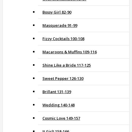
Bossy Girl 82-90
Masquerade 91-99
Fizzy Cocktails 100-108
Macaroons & Muffins 109-116
Shine Like a Bride 117-125
Sweet Pepper 126-130
Brillant 131-139
Wedding 140-148
Cosmic Love 149-157
It Girl! 158-166