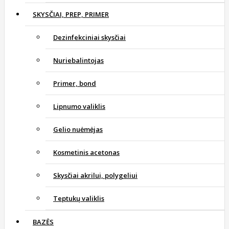
SKYSČIAI, PREP, PRIMER
Dezinfekciniai skysčiai
Nuriebalintojas
Primer, bond
Lipnumo valiklis
Gelio nuėmėjas
Kosmetinis acetonas
Skysčiai akrilui, polygeliui
Teptukų valiklis
BAZĖS