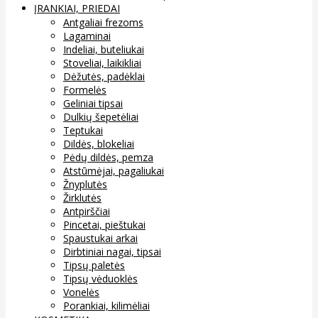
ĮRANKIAI, PRIEDAI
Antgaliai frezoms
Lagaminai
Indeliai, buteliukai
Stoveliai, laikikliai
Dėžutės, padėklai
Formelės
Geliniai tipsai
Dulkių šepetėliai
Teptukai
Dildės, blokeliai
Pėdų dildės, pemza
Atstūmėjai, pagaliukai
Žnyplutės
Žirklutės
Antpirščiai
Pincetai, pieštukai
Spaustukai arkai
Dirbtiniai nagai, tipsai
Tipsų paletės
Tipsų vėduoklės
Vonelės
Porankiai, kilimėliai