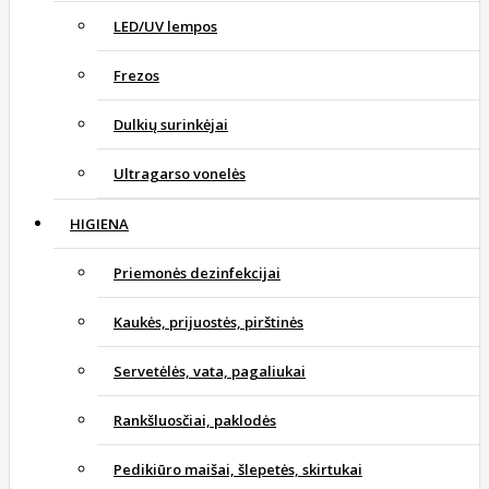
LED/UV lempos
Frezos
Dulkių surinkėjai
Ultragarso vonelės
HIGIENA
Priemonės dezinfekcijai
Kaukės, prijuostės, pirštinės
Servetėlės, vata, pagaliukai
Rankšluosčiai, paklodės
Pedikiūro maišai, šlepetės, skirtukai