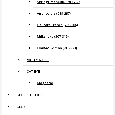
Springtime selfie (280-288)
Viral colors (289-297)
Delicate French (298-306)
Milkshake (307-315)
Limited Edition (316-333)
MOLLY NAILS
CAT EYE
Magnetai
GELIS BUTELIUKE
GELIS