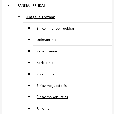
ĮRANKIAI, PRIEDAI
Antgaliai frezoms
Silikoniniai poliruokliai
Deimantiniai
Keramikiniai
Karbidiniai
Korundiniai
Šlifavimo juostelės
Šlifavimo kepurėlės
Rinkiniai