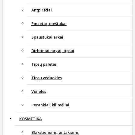
Antpirščiai
Pincetai, pieštukai
Spaustukai arkai
Dirbtiniai nagai, tipsai
Tipsų paletės
Tipsų vėduoklės
Vonelės
Porankiai, kilimėliai
KOSMETIKA
Blakstienoms, antakiams