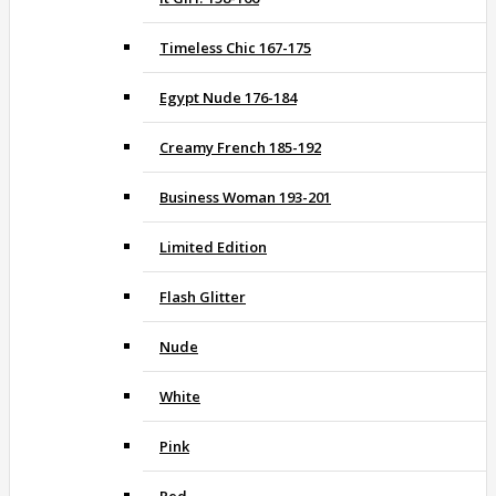
Timeless Chic 167-175
Egypt Nude 176-184
Creamy French 185-192
Business Woman 193-201
Limited Edition
Flash Glitter
Nude
White
Pink