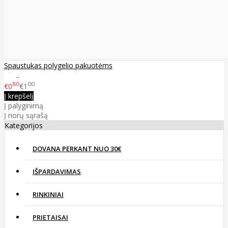
Spaustukas polygelio pakuotėms
..
80
00
€0
€1
Į krepšelį
Į palyginimą
Į norų sąrašą
Kategorijos
DOVANA PERKANT NUO 30€
IŠPARDAVIMAS
RINKINIAI
PRIETAISAI