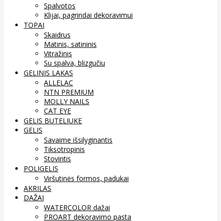
Spalvotos
Klijai, pagrindai dekoravimui
TOPAI
Skaidrus
Matinis, satininis
Vitražinis
Su spalva, blizgučiu
GELINIS LAKAS
ALLELAC
NTN PREMIUM
MOLLY NAILS
CAT EYE
GELIS BUTELIUKE
GELIS
Savaime išsilyginantis
Tiksotropinis
Stovintis
POLIGELIS
Viršutinės formos, padukai
AKRILAS
DAŽAI
WATERCOLOR dažai
PROART dekoravimo pasta