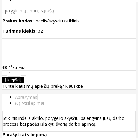
Į palyginimą
Į norų sąrašą
Prekės kodas:
indelis/skysciui/stiklinis
Turimas kiekis:
32
80
€0
su PVM
Turite klausimų apie šią prekę?
Klauskite
Aprašymas
(0) Atsiliepimai
Stiklinis indelis akrilo, polygelio skysčiui palengvins Jūsų darbo
procesą bei padės išlaikyti švarią darbo aplinką.
Parašyti atsiliepimą