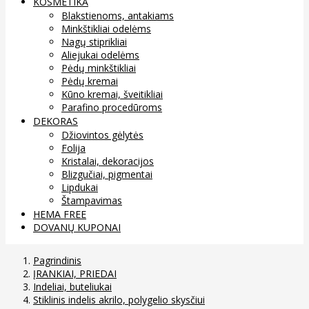
KOSMETIKA
Blakstienoms, antakiams
Minkštikliai odelėms
Nagų stiprikliai
Aliejukai odelėms
Pėdų minkštikliai
Pėdų kremai
Kūno kremai, šveitikliai
Parafino procedūroms
DEKORAS
Džiovintos gėlytės
Folija
Kristalai, dekoracijos
Blizgučiai, pigmentai
Lipdukai
Štampavimas
HEMA FREE
DOVANŲ KUPONAI
Pagrindinis
ĮRANKIAI, PRIEDAI
Indeliai, buteliukai
Stiklinis indelis akrilo, polygelio skysčiui