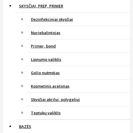
SKYSČIAI, PREP, PRIMER
Dezinfekciniai skysčiai
Nuriebalintojas
Primer, bond
Lipnumo valiklis
Gelio nuėmėjas
Kosmetinis acetonas
Skysčiai akrilui, polygeliui
Teptukų valiklis
BAZĖS