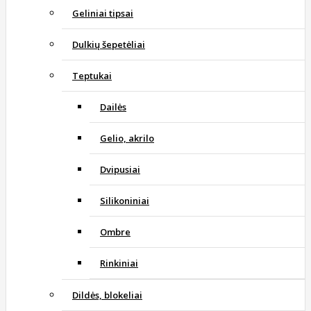
Geliniai tipsai
Dulkių šepetėliai
Teptukai
Dailės
Gelio, akrilo
Dvipusiai
Silikoniniai
Ombre
Rinkiniai
Dildės, blokeliai