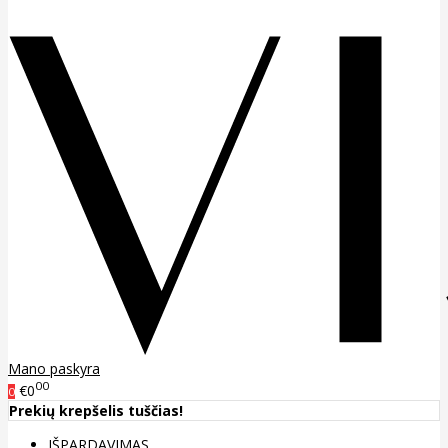
Mano paskyra
00
€0
0
Prekių krepšelis tuščias!
IŠPARDAVIMAS