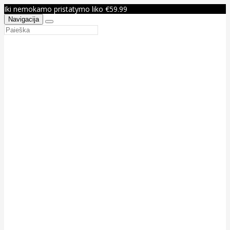
Iki nemokamo pristatymo liko €59.99
Navigacija