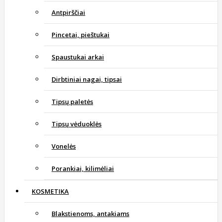
Antpirščiai
Pincetai, pieštukai
Spaustukai arkai
Dirbtiniai nagai, tipsai
Tipsų paletės
Tipsų vėduoklės
Vonelės
Porankiai, kilimėliai
KOSMETIKA
Blakstienoms, antakiams