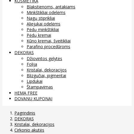
KOSMETIKA
Blakstienoms, antakiams
Minkštikliai odelėms
Nagų stiprikliai
Aliejukai odelėms
Pėdų minkštikliai
Pėdų kremai
Kūno kremai, šveitikliai
Parafino procedūroms
DEKORAS
Džiovintos gėlytės
Folija
Kristalai, dekoracijos
Blizgučiai, pigmentai
Lipdukai
Štampavimas
HEMA FREE
DOVANŲ KUPONAI
Pagrindinis
DEKORAS
Kristalai, dekoracijos
Cirkonio akutės