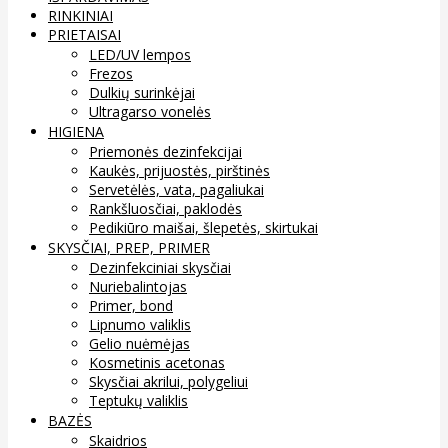
RINKINIAI
PRIETAISAI
LED/UV lempos
Frezos
Dulkių surinkėjai
Ultragarso vonelės
HIGIENA
Priemonės dezinfekcijai
Kaukės, prijuostės, pirštinės
Servetėlės, vata, pagaliukai
Rankšluosčiai, paklodės
Pedikiūro maišai, šlepetės, skirtukai
SKYSČIAI, PREP, PRIMER
Dezinfekciniai skysčiai
Nuriebalintojas
Primer, bond
Lipnumo valiklis
Gelio nuėmėjas
Kosmetinis acetonas
Skysčiai akrilui, polygeliui
Teptukų valiklis
BAZĖS
Skaidrios