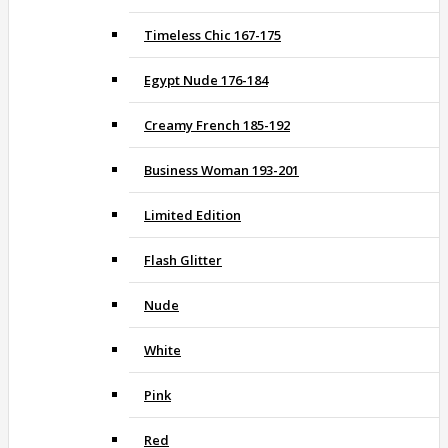
Timeless Chic 167-175
Egypt Nude 176-184
Creamy French 185-192
Business Woman 193-201
Limited Edition
Flash Glitter
Nude
White
Pink
Red