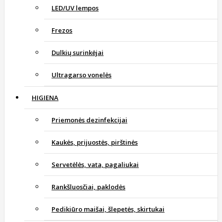
LED/UV lempos
Frezos
Dulkių surinkėjai
Ultragarso vonelės
HIGIENA
Priemonės dezinfekcijai
Kaukės, prijuostės, pirštinės
Servetėlės, vata, pagaliukai
Rankšluosčiai, paklodės
Pedikiūro maišai, šlepetės, skirtukai