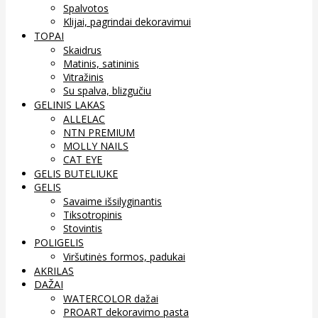
Spalvotos
Klijai, pagrindai dekoravimui
TOPAI
Skaidrus
Matinis, satininis
Vitražinis
Su spalva, blizgučiu
GELINIS LAKAS
ALLELAC
NTN PREMIUM
MOLLY NAILS
CAT EYE
GELIS BUTELIUKE
GELIS
Savaime išsilyginantis
Tiksotropinis
Stovintis
POLIGELIS
Viršutinės formos, padukai
AKRILAS
DAŽAI
WATERCOLOR dažai
PROART dekoravimo pasta