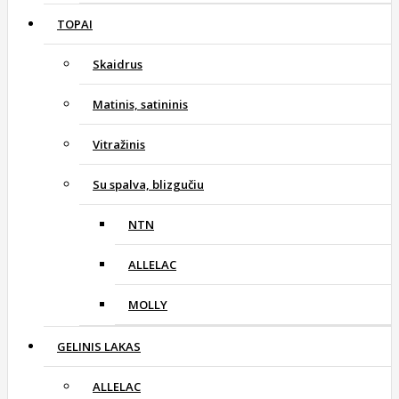
TOPAI
Skaidrus
Matinis, satininis
Vitražinis
Su spalva, blizgučiu
NTN
ALLELAC
MOLLY
GELINIS LAKAS
ALLELAC