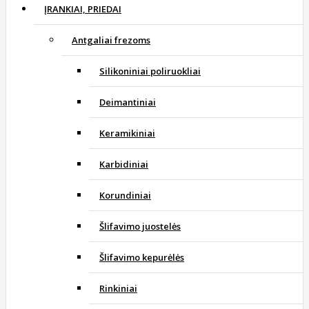
ĮRANKIAI, PRIEDAI
Antgaliai frezoms
Silikoniniai poliruokliai
Deimantiniai
Keramikiniai
Karbidiniai
Korundiniai
Šlifavimo juostelės
Šlifavimo kepurėlės
Rinkiniai