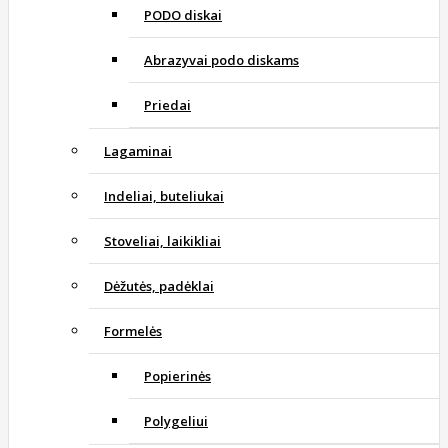
PODO diskai
Abrazyvai podo diskams
Priedai
Lagaminai
Indeliai, buteliukai
Stoveliai, laikikliai
Dėžutės, padėklai
Formelės
Popierinės
Polygeliui