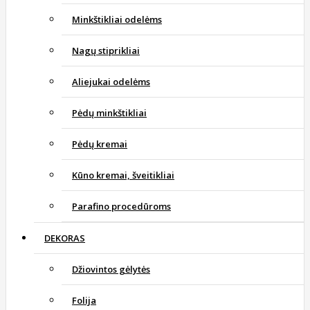
Minkštikliai odelėms
Nagų stiprikliai
Aliejukai odelėms
Pėdų minkštikliai
Pėdų kremai
Kūno kremai, šveitikliai
Parafino procedūroms
DEKORAS
Džiovintos gėlytės
Folija