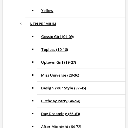
Yellow
NTN PREMIUM
Gossip Girl (01-09)
Topless (10-18)
Uptown Girl (19-27)
Miss Universe (28-36)
Design Your Style (37-45)
Birthday Party (46-54)
Day Dreaming (55-63)
After Midnight (64-72)