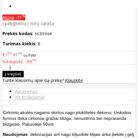
%
Akcija
-21
Į palyginimą
Į norų sąrašą
Prekės kodas:
ss3/rose
Turimas kiekis:
6
50
90
€1
€1
su PVM
40
Sutaupote - €0
Turite klausimų apie šią prekę?
Klauskite
Aprašymas
(0) Atsiliepimai
Cirkonio akutės nagams skirtos nago plokštelės dekorui. Unikalios
formos dėka cirkoniai gražiai blizga, nenusitrina bei nepraranda
blizgesio. Pakuotėjė 50vnt.
Naudojimas
: dekoracijas ant nago klijuokite klijais arba įliekite į gelį