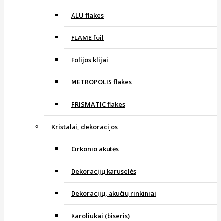
ALU flakes
FLAME foil
Folijos klijai
METROPOLIS flakes
PRISMATIC flakes
Kristalai, dekoracijos
Cirkonio akutės
Dekoracijų karuselės
Dekoracijų, akučių rinkiniai
Karoliukai (biseris)