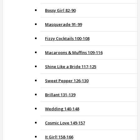
Bossy Girl 82-90
Masquerade 91-99
Fizzy Cocktails 100-108
Macaroons & Muffins 109-116
Shine Like a Bride 117-125
Sweet Pepper 126-130
Brillant 131-139
Wedding 140-148
Cosmic Love 149-157
It Girl! 158-166