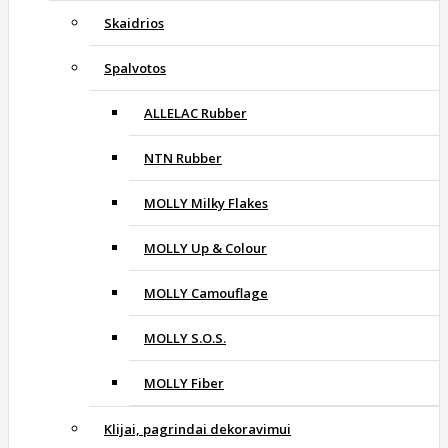
Skaidrios
Spalvotos
ALLELAC Rubber
NTN Rubber
MOLLY Milky Flakes
MOLLY Up & Colour
MOLLY Camouflage
MOLLY S.O.S.
MOLLY Fiber
Klijai, pagrindai dekoravimui