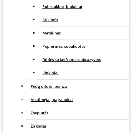
Poliruokliai, blokeliai
Stiklinės
Metalinės
Popierinės, supakuotos
Dildės su keičiamais abrazyvais
Rinkiniai
Pėdų dildės, pemza
Atstūmėjai, pagaliukai
Žnyplutės
Žirklutės