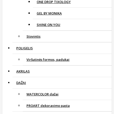
ONE DROP TIXOLOGY
GEL BY MONIKA
SHINE ON YOU
Stovintis
POLIGELIS
Viršutinės formos, padukai
AKRILAS
DAŽAI
WATERCOLOR dažai
PROART dekoravimo pasta