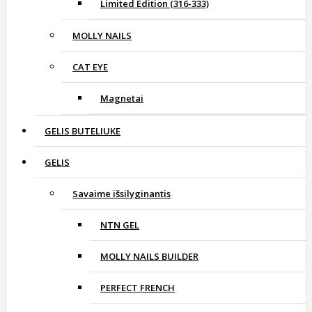
Limited Edition (316-333)
MOLLY NAILS
CAT EYE
Magnetai
GELIS BUTELIUKE
GELIS
Savaime išsilyginantis
NTN GEL
MOLLY NAILS BUILDER
PERFECT FRENCH