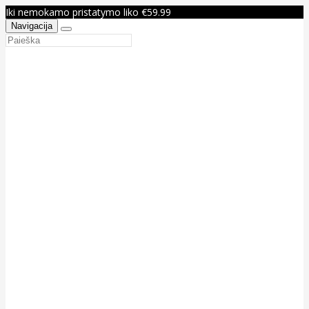
Iki nemokamo pristatymo liko €59.99
Navigacija