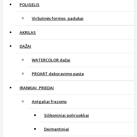
POLIGELIS
Viršutinės formos, padukai
AKRILAS
DAŽAI
WATERCOLOR dažai
PROART dekoravimo pasta
ĮRANKIAI, PRIEDAI
Antgaliai frezoms
Silikoniniai poliruokliai
Deimantiniai