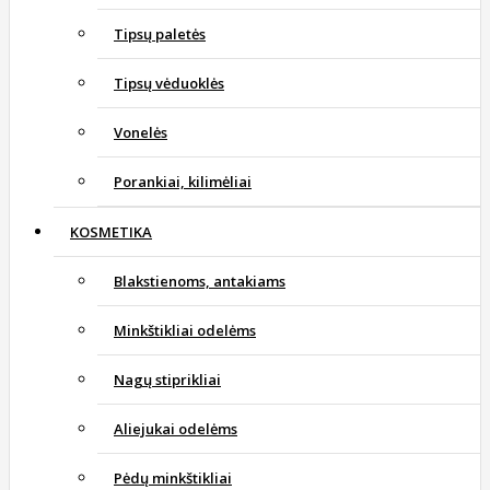
Tipsų paletės
Tipsų vėduoklės
Vonelės
Porankiai, kilimėliai
KOSMETIKA
Blakstienoms, antakiams
Minkštikliai odelėms
Nagų stiprikliai
Aliejukai odelėms
Pėdų minkštikliai