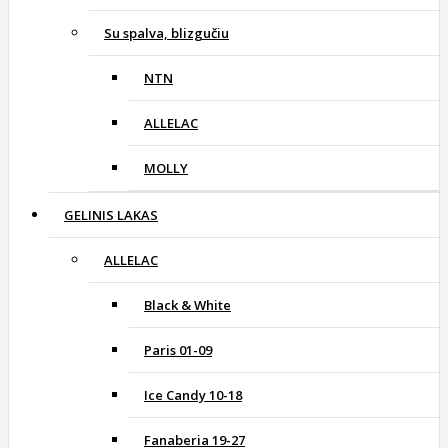
Su spalva, blizgučiu
NTN
ALLELAC
MOLLY
GELINIS LAKAS
ALLELAC
Black & White
Paris 01-09
Ice Candy 10-18
Fanaberia 19-27