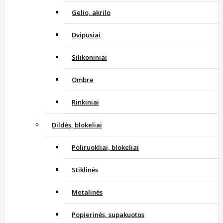
Gelio, akrilo
Dvipusiai
Silikoniniai
Ombre
Rinkiniai
Dildės, blokeliai
Poliruokliai, blokeliai
Stiklinės
Metalinės
Popierinės, supakuotos