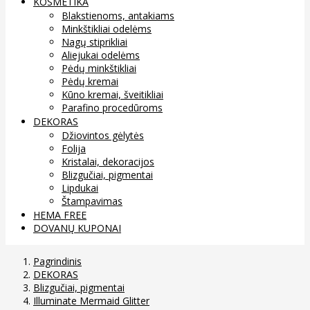
KOSMETIKA
Blakstienoms, antakiams
Minkštikliai odelėms
Nagų stiprikliai
Aliejukai odelėms
Pėdų minkštikliai
Pėdų kremai
Kūno kremai, šveitikliai
Parafino procedūroms
DEKORAS
Džiovintos gėlytės
Folija
Kristalai, dekoracijos
Blizgučiai, pigmentai
Lipdukai
Štampavimas
HEMA FREE
DOVANŲ KUPONAI
Pagrindinis
DEKORAS
Blizgučiai, pigmentai
Illuminate Mermaid Glitter