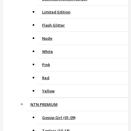
Limited Edition
Flash Glitter
Nude
White
Pink
Red
Yellow
NTN PREMIUM
Gossip Girl (01-09)
Topless (10-18)