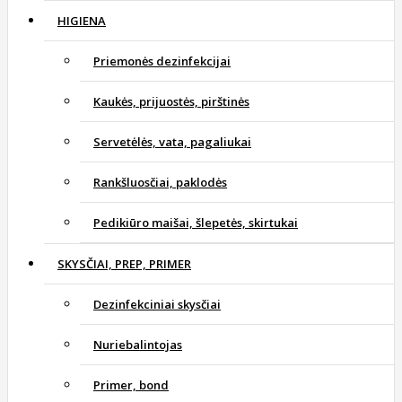
HIGIENA
Priemonės dezinfekcijai
Kaukės, prijuostės, pirštinės
Servetėlės, vata, pagaliukai
Rankšluosčiai, paklodės
Pedikiūro maišai, šlepetės, skirtukai
SKYSČIAI, PREP, PRIMER
Dezinfekciniai skysčiai
Nuriebalintojas
Primer, bond