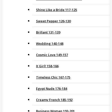
Shine Like a Bride 117-125
Sweet Pepper 126-130
Brillant 131-139
Wedding 140-148
Cosmic Love 149-157
It Girl! 158-166
Timeless Chic 167-175
Egypt Nude 176-184
Creamy French 185-192
Business Woman 193-201