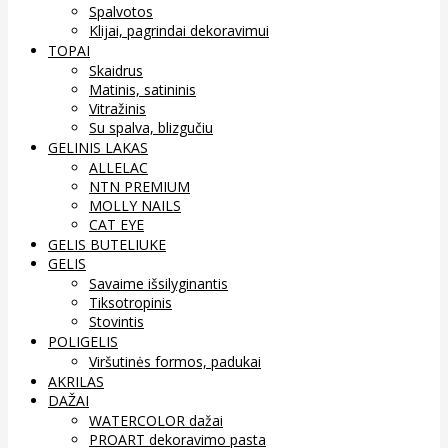
Spalvotos
Klijai, pagrindai dekoravimui
TOPAI
Skaidrus
Matinis, satininis
Vitražinis
Su spalva, blizgučiu
GELINIS LAKAS
ALLELAC
NTN PREMIUM
MOLLY NAILS
CAT EYE
GELIS BUTELIUKE
GELIS
Savaime išsilyginantis
Tiksotropinis
Stovintis
POLIGELIS
Viršutinės formos, padukai
AKRILAS
DAŽAI
WATERCOLOR dažai
PROART dekoravimo pasta