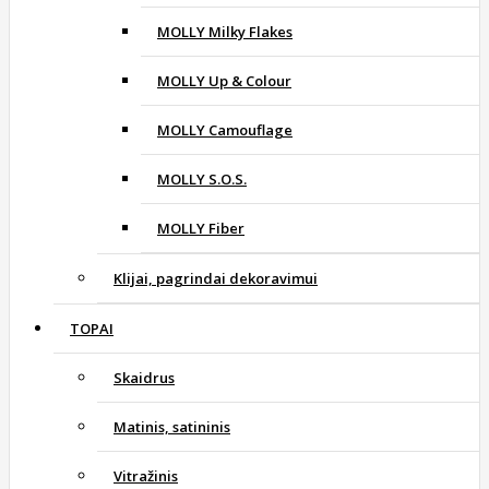
MOLLY Milky Flakes
MOLLY Up & Colour
MOLLY Camouflage
MOLLY S.O.S.
MOLLY Fiber
Klijai, pagrindai dekoravimui
TOPAI
Skaidrus
Matinis, satininis
Vitražinis