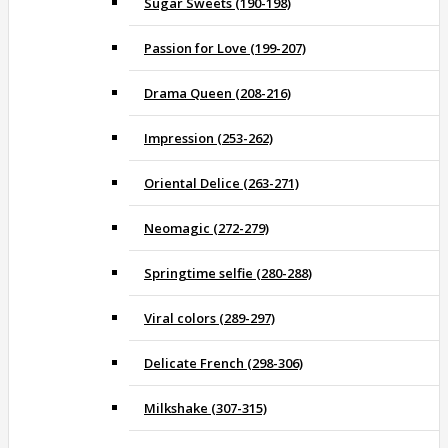
Sugar Sweets (190-198)
Passion for Love (199-207)
Drama Queen (208-216)
Impression (253-262)
Oriental Delice (263-271)
Neomagic (272-279)
Springtime selfie (280-288)
Viral colors (289-297)
Delicate French (298-306)
Milkshake (307-315)