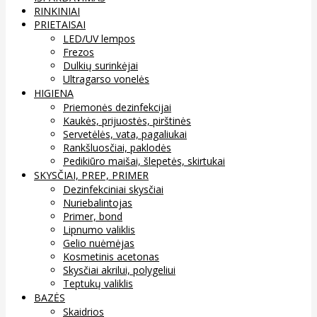
RINKINIAI
PRIETAISAI
LED/UV lempos
Frezos
Dulkių surinkėjai
Ultragarso vonelės
HIGIENA
Priemonės dezinfekcijai
Kaukės, prijuostės, pirštinės
Servetėlės, vata, pagaliukai
Rankšluosčiai, paklodės
Pedikiūro maišai, šlepetės, skirtukai
SKYSČIAI, PREP, PRIMER
Dezinfekciniai skysčiai
Nuriebalintojas
Primer, bond
Lipnumo valiklis
Gelio nuėmėjas
Kosmetinis acetonas
Skysčiai akrilui, polygeliui
Teptukų valiklis
BAZĖS
Skaidrios