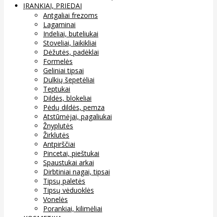
ĮRANKIAI, PRIEDAI
Antgaliai frezoms
Lagaminai
Indeliai, buteliukai
Stoveliai, laikikliai
Dėžutės, padėklai
Formelės
Geliniai tipsai
Dulkių šepetėliai
Teptukai
Dildės, blokeliai
Pėdų dildės, pemza
Atstūmėjai, pagaliukai
Žnyplutės
Žirklutės
Antpirščiai
Pincetai, pieštukai
Spaustukai arkai
Dirbtiniai nagai, tipsai
Tipsų paletės
Tipsų vėduoklės
Vonelės
Porankiai, kilimėliai