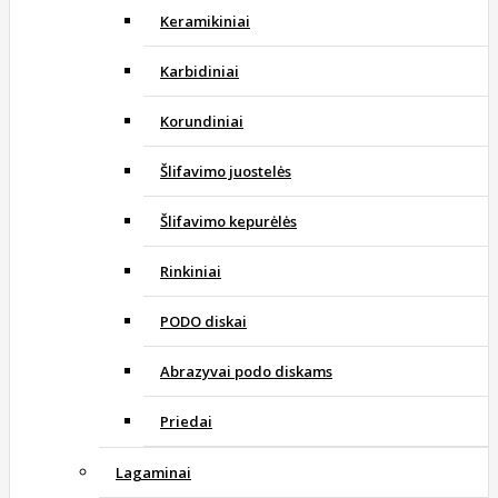
Keramikiniai
Karbidiniai
Korundiniai
Šlifavimo juostelės
Šlifavimo kepurėlės
Rinkiniai
PODO diskai
Abrazyvai podo diskams
Priedai
Lagaminai