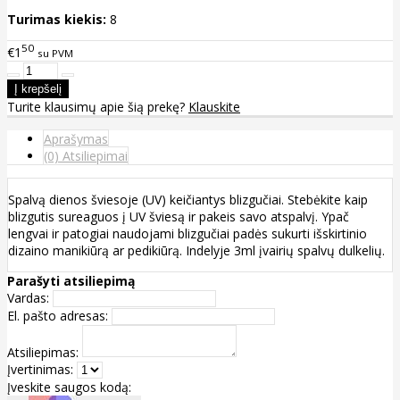
Turimas kiekis:
8
50
€1
su PVM
Turite klausimų apie šią prekę?
Klauskite
Aprašymas
(0) Atsiliepimai
Spalvą dienos šviesoje (UV) keičiantys blizgučiai. Stebėkite kaip
blizgutis sureaguos į UV šviesą ir pakeis savo atspalvį. Ypač
lengvai ir patogiai naudojami blizgučiai padės sukurti išskirtinio
dizaino manikiūrą ar pedikiūrą. Indelyje 3ml įvairių spalvų dulkelių.
Parašyti atsiliepimą
Vardas:
El. pašto adresas:
Atsiliepimas:
Įvertinimas:
Įveskite saugos kodą: