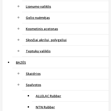
Lipnumo valiklis
Gelio nuėmėjas
Kosmetinis acetonas
Skysčiai akrilui, polygeliui
Teptukų valiklis
BAZĖS
Skaidrios
Spalvotos
ALLELAC Rubber
NTN Rubber