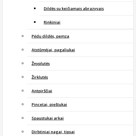
Dildės su keičiamais abrazyvais
Rinkiniai
Pėdų dildės, pemza
Atstūmėjai, pagaliukai
Žnyplutės
Žirklutės
Antpirščiai
Pincetai, pieštukai
Spaustukai arkai
Dirbtiniai nagai, tipsai