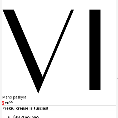
Mano paskyra
00
€0
0
Prekių krepšelis tuščias!
IŠPARDAVIMAS