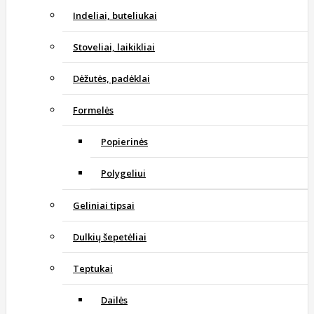
Indeliai, buteliukai
Stoveliai, laikikliai
Dėžutės, padėklai
Formelės
Popierinės
Polygeliui
Geliniai tipsai
Dulkių šepetėliai
Teptukai
Dailės