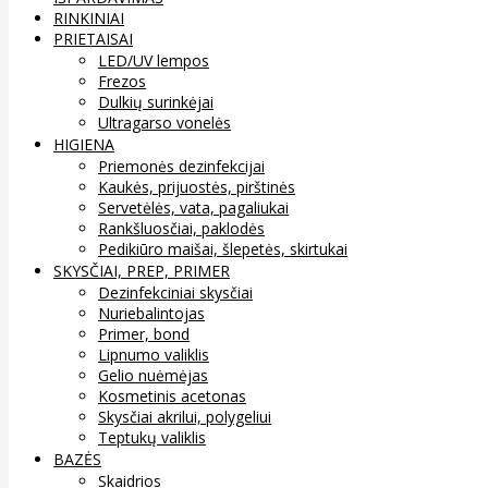
RINKINIAI
PRIETAISAI
LED/UV lempos
Frezos
Dulkių surinkėjai
Ultragarso vonelės
HIGIENA
Priemonės dezinfekcijai
Kaukės, prijuostės, pirštinės
Servetėlės, vata, pagaliukai
Rankšluosčiai, paklodės
Pedikiūro maišai, šlepetės, skirtukai
SKYSČIAI, PREP, PRIMER
Dezinfekciniai skysčiai
Nuriebalintojas
Primer, bond
Lipnumo valiklis
Gelio nuėmėjas
Kosmetinis acetonas
Skysčiai akrilui, polygeliui
Teptukų valiklis
BAZĖS
Skaidrios