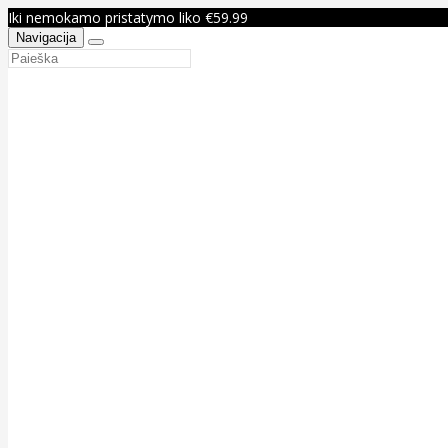
Iki nemokamo pristatymo liko €59.99
Navigacija