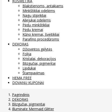
KOSMETIKA
Blakstienoms, antakiams
Minkštikliai odelėms
Nagų stiprikliai
Aliejukai odelėms
Pėdų minkštikliai
Pėdų kremai
Kūno kremai, šveitikliai
Parafino procedūroms
DEKORAS
Džiovintos gėlytės
Folija
Kristalai, dekoracijos
Blizgučiai, pigmentai
Lipdukai
Štampavimas
HEMA FREE
DOVANŲ KUPONAI
Pagrindinis
DEKORAS
Blizgučiai, pigmentai
Illuminate Mermaid Glitter