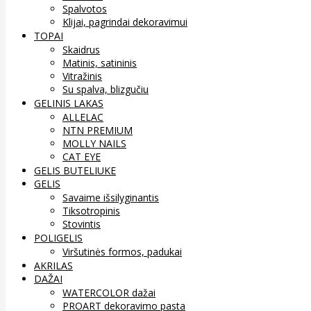
Spalvotos
Klijai, pagrindai dekoravimui
TOPAI
Skaidrus
Matinis, satininis
Vitražinis
Su spalva, blizgučiu
GELINIS LAKAS
ALLELAC
NTN PREMIUM
MOLLY NAILS
CAT EYE
GELIS BUTELIUKE
GELIS
Savaime išsilyginantis
Tiksotropinis
Stovintis
POLIGELIS
Viršutinės formos, padukai
AKRILAS
DAŽAI
WATERCOLOR dažai
PROART dekoravimo pasta