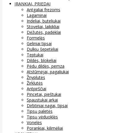
ĮRANKIAI, PRIEDAI
Antgaliai frezoms
Lagaminai
Indeliai, buteliukai
Stoveliai, laikikliai
Dėžutės, padėklai
Formelės
Geliniai tipsai
Dulkių šepetėliai
Teptukai
Dildės, blokeliai
Pėdų dildės, pemza
Atstūmėjai, pagaliukai
Žnyplutės
Žirklutės
Antpirščiai
Pincetai, pieštukai
Spaustukai arkai
Dirbtiniai nagai, tipsai
Tipsų paletės
Tipsų vėduoklės
Vonelės
Porankiai, kilimėliai