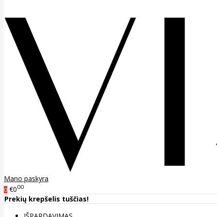
Mano paskyra
00
€0
0
Prekių krepšelis tuščias!
IŠPARDAVIMAS