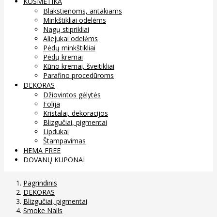
KOSMETIKA
Blakstienoms, antakiams
Minkštikliai odelėms
Nagų stiprikliai
Aliejukai odelėms
Pėdų minkštikliai
Pėdų kremai
Kūno kremai, šveitikliai
Parafino procedūroms
DEKORAS
Džiovintos gėlytės
Folija
Kristalai, dekoracijos
Blizgučiai, pigmentai
Lipdukai
Štampavimas
HEMA FREE
DOVANŲ KUPONAI
Pagrindinis
DEKORAS
Blizgučiai, pigmentai
Smoke Nails