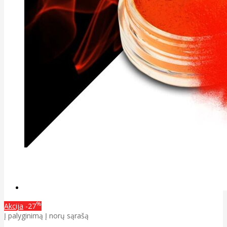
%
Akcija
-27
Į palyginimą
Į norų sąrašą