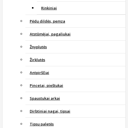
Rinkiniai
Pėdų dildės, pemza
Atstūmėjai, pagaliukai
Žnyplutės
Žirklutės
Antpirščiai
Pincetai, pieštukai
Spaustukai arkai
Dirbtiniai nagai, tipsai
Tipsų paletės