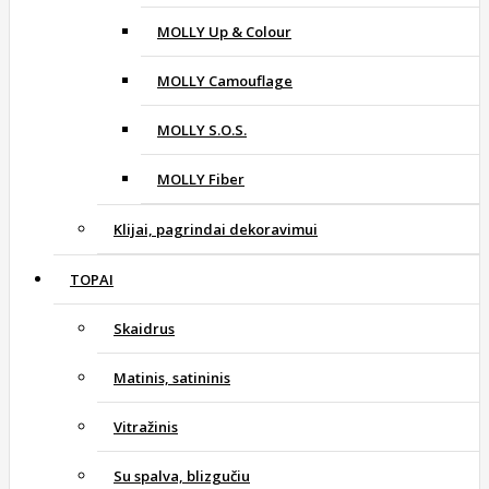
MOLLY Up & Colour
MOLLY Camouflage
MOLLY S.O.S.
MOLLY Fiber
Klijai, pagrindai dekoravimui
TOPAI
Skaidrus
Matinis, satininis
Vitražinis
Su spalva, blizgučiu