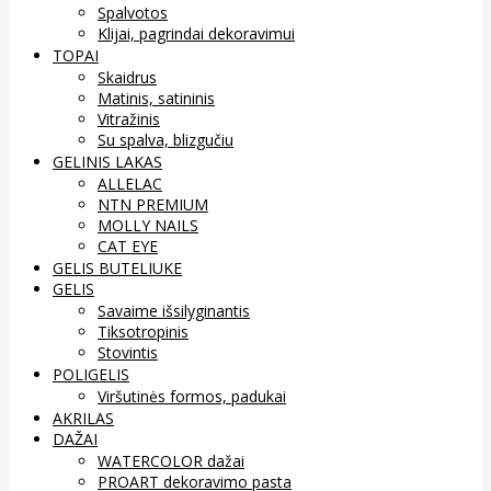
Spalvotos
Klijai, pagrindai dekoravimui
TOPAI
Skaidrus
Matinis, satininis
Vitražinis
Su spalva, blizgučiu
GELINIS LAKAS
ALLELAC
NTN PREMIUM
MOLLY NAILS
CAT EYE
GELIS BUTELIUKE
GELIS
Savaime išsilyginantis
Tiksotropinis
Stovintis
POLIGELIS
Viršutinės formos, padukai
AKRILAS
DAŽAI
WATERCOLOR dažai
PROART dekoravimo pasta