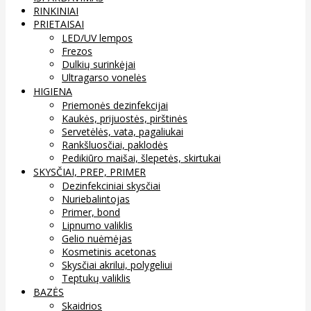
RINKINIAI
PRIETAISAI
LED/UV lempos
Frezos
Dulkių surinkėjai
Ultragarso vonelės
HIGIENA
Priemonės dezinfekcijai
Kaukės, prijuostės, pirštinės
Servetėlės, vata, pagaliukai
Rankšluosčiai, paklodės
Pedikiūro maišai, šlepetės, skirtukai
SKYSČIAI, PREP, PRIMER
Dezinfekciniai skysčiai
Nuriebalintojas
Primer, bond
Lipnumo valiklis
Gelio nuėmėjas
Kosmetinis acetonas
Skysčiai akrilui, polygeliui
Teptukų valiklis
BAZĖS
Skaidrios