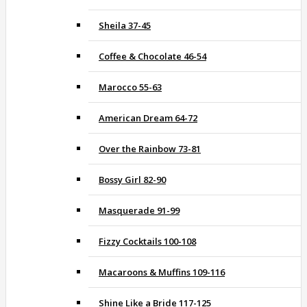
Sheila 37-45
Coffee & Chocolate 46-54
Marocco 55-63
American Dream 64-72
Over the Rainbow 73-81
Bossy Girl 82-90
Masquerade 91-99
Fizzy Cocktails 100-108
Macaroons & Muffins 109-116
Shine Like a Bride 117-125