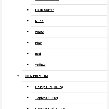
Flash Glitter
Nude
White
Pink
Red
Yellow
NTN PREMIUM
Gossip Girl (01-09)
Topless (10-18)
Uptown Girl (19-27)