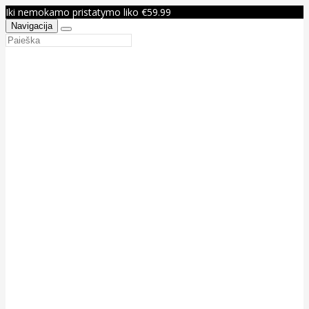
Iki nemokamo pristatymo liko €59.99
Navigacija