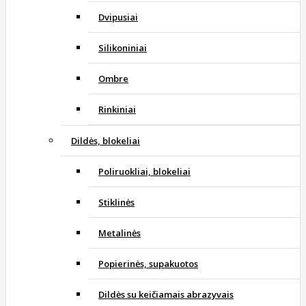
Dvipusiai
Silikoniniai
Ombre
Rinkiniai
Dildės, blokeliai
Poliruokliai, blokeliai
Stiklinės
Metalinės
Popierinės, supakuotos
Dildės su keičiamais abrazyvais