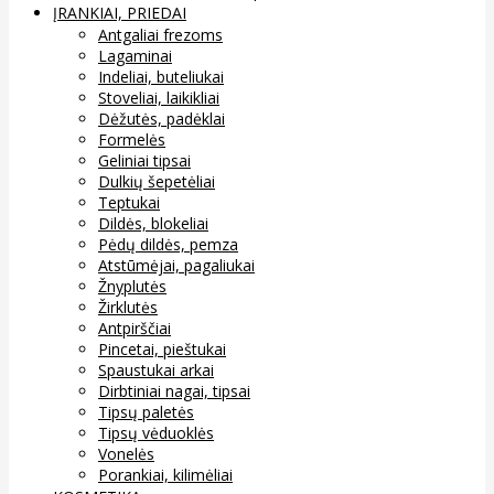
ĮRANKIAI, PRIEDAI
Antgaliai frezoms
Lagaminai
Indeliai, buteliukai
Stoveliai, laikikliai
Dėžutės, padėklai
Formelės
Geliniai tipsai
Dulkių šepetėliai
Teptukai
Dildės, blokeliai
Pėdų dildės, pemza
Atstūmėjai, pagaliukai
Žnyplutės
Žirklutės
Antpirščiai
Pincetai, pieštukai
Spaustukai arkai
Dirbtiniai nagai, tipsai
Tipsų paletės
Tipsų vėduoklės
Vonelės
Porankiai, kilimėliai