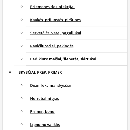
Priemonės dezinfekcijai
Kaukės, prijuostės, pirštinės
Servetėlės, vata, pagaliukai
Rankšluosčiai, paklodės
Pedikiūro maišai, šlepetės, skirtukai
SKYSČIAI, PREP, PRIMER
Dezinfekciniai skysčiai
Nuriebalintojas
Primer, bond
Lipnumo valiklis