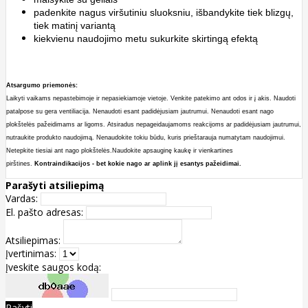
padenkite nagus viršutiniu sluoksniu, išbandykite tiek blizgų,
tiek matinį variantą
kiekvienu naudojimo metu sukurkite skirtingą efektą
Atsargumo priemonės:
Laikyti vaikams nepastebimoje ir nepasiekiamoje vietoje. Venkite patekimo ant odos ir į akis. Naudoti
patalpose su gera ventiliacija. Nenaudoti esant padidėjusiam jautrumui. Nenaudoti esant nago
plokštelės pažeidimams ar ligoms. Atsiradus nepageidaujamoms reakcijoms ar padidėjusiam jautrumui,
nutraukite produkto naudojimą. Nenaudokite tokiu būdu, kuris prieštarauja numatytam naudojimui.
Netepkite tiesiai ant nago plokštelės.Naudokite apsauginę kaukę ir vienkartines
pirštines.
Kontraindikacijos - bet kokie nago ar aplink jį esantys pažeidimai.
Parašyti atsiliepimą
Vardas:
El. pašto adresas:
Atsiliepimas:
Įvertinimas:
Įveskite saugos kodą:
Rašyti