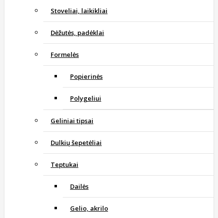
Stoveliai, laikikliai
Dėžutės, padėklai
Formelės
Popierinės
Polygeliui
Geliniai tipsai
Dulkių šepetėliai
Teptukai
Dailės
Gelio, akrilo