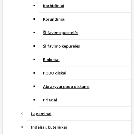
Karbidiniai
Korundiniai
Šlifavimo juostelės
Šlifavimo kepurėlės
Rinkiniai
PODO diskai
Abrazyvai podo diskams
Priedai
Lagaminai
Indeliai, buteliukai