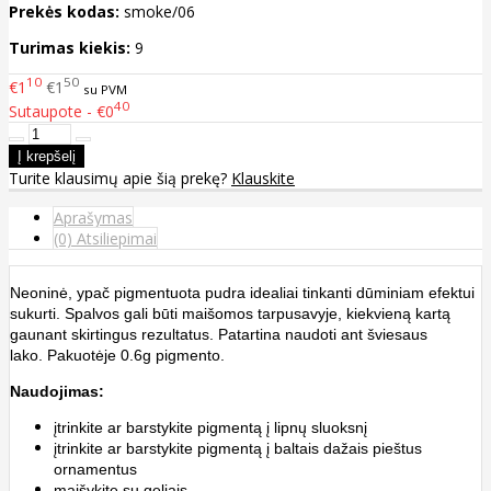
Prekės kodas:
smoke/06
Turimas kiekis:
9
10
50
€1
€1
su PVM
40
Sutaupote - €0
Turite klausimų apie šią prekę?
Klauskite
Aprašymas
(0) Atsiliepimai
Neoninė, ypač pigmentuota pudra idealiai tinkanti dūminiam efektui
sukurti. Spalvos gali būti maišomos tarpusavyje, kiekvieną kartą
gaunant skirtingus rezultatus. Patartina naudoti ant šviesaus
lako. Pakuotėje 0.6g pigmento.
Naudojimas:
įtrinkite ar barstykite pigmentą į lipnų sluoksnį
įtrinkite ar barstykite pigmentą į baltais dažais pieštus
ornamentus
maišykite su geliais