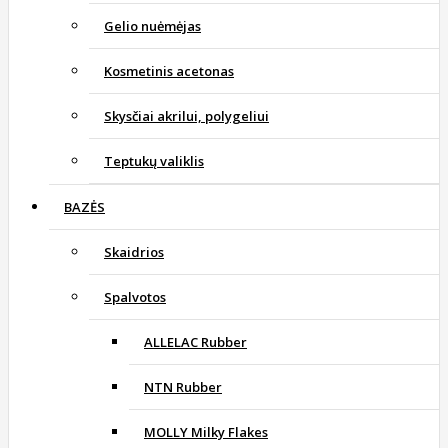
Gelio nuėmėjas
Kosmetinis acetonas
Skysčiai akrilui, polygeliui
Teptukų valiklis
BAZĖS
Skaidrios
Spalvotos
ALLELAC Rubber
NTN Rubber
MOLLY Milky Flakes