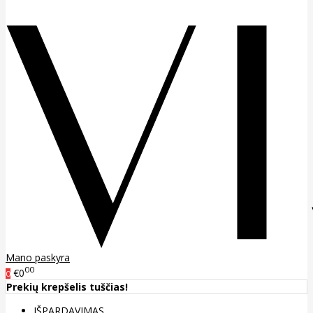
Mano paskyra
00
€0
0
Prekių krepšelis tuščias!
IŠPARDAVIMAS