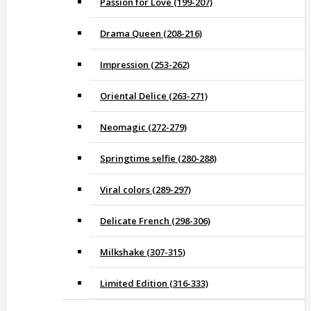
Passion for Love (199-207)
Drama Queen (208-216)
Impression (253-262)
Oriental Delice (263-271)
Neomagic (272-279)
Springtime selfie (280-288)
Viral colors (289-297)
Delicate French (298-306)
Milkshake (307-315)
Limited Edition (316-333)