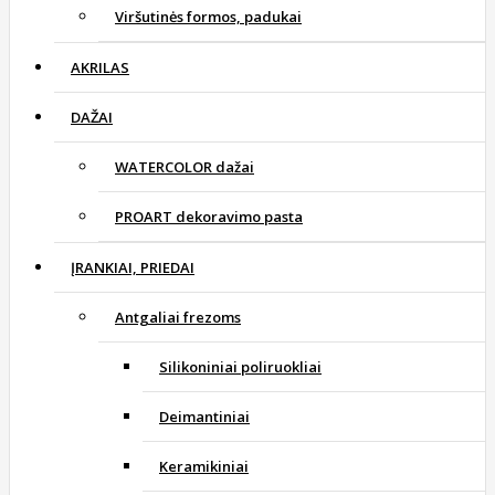
Viršutinės formos, padukai
AKRILAS
DAŽAI
WATERCOLOR dažai
PROART dekoravimo pasta
ĮRANKIAI, PRIEDAI
Antgaliai frezoms
Silikoniniai poliruokliai
Deimantiniai
Keramikiniai