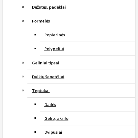
Dėžutės, padėklai
Formelės
Popierinės
Polygeliui
Geliniai tipsai
Dulkių šepetėliai
Teptukai
Dailės
Gelio, akrilo
Dvipusiai