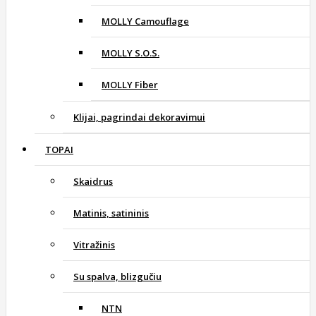
MOLLY Camouflage
MOLLY S.O.S.
MOLLY Fiber
Klijai, pagrindai dekoravimui
TOPAI
Skaidrus
Matinis, satininis
Vitražinis
Su spalva, blizgučiu
NTN