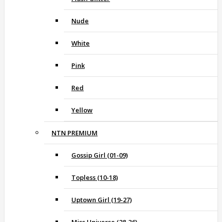
Nude
White
Pink
Red
Yellow
NTN PREMIUM
Gossip Girl (01-09)
Topless (10-18)
Uptown Girl (19-27)
Miss Universe (28-36)