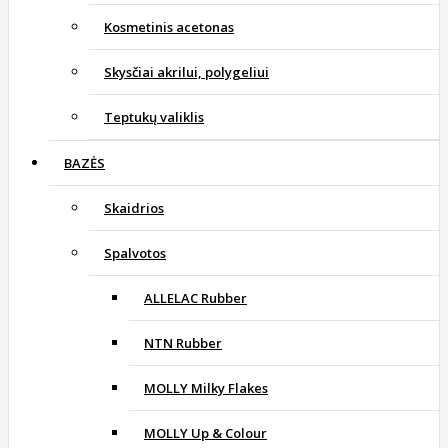
Kosmetinis acetonas
Skysčiai akrilui, polygeliui
Teptukų valiklis
BAZĖS
Skaidrios
Spalvotos
ALLELAC Rubber
NTN Rubber
MOLLY Milky Flakes
MOLLY Up & Colour