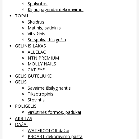
Spalvotos
Klijai, pagrindai dekoravimui
TOPAI
Skaidrus
Matinis, satininis
Vitražinis
Su spalva, blizgučiu
GELINIS LAKAS
ALLELAC
NTN PREMIUM
MOLLY NAILS
CAT EYE
GELIS BUTELIUKE
GELIS
Savaime išsilyginantis
Tiksotropinis
Stovintis
POLIGELIS
Viršutinės formos, padukai
AKRILAS
DAŽAI
WATERCOLOR dažai
PROART dekoravimo pasta