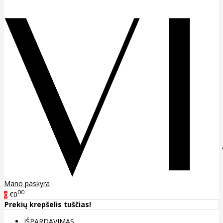
Mano paskyra
00
€0
0
Prekių krepšelis tuščias!
IŠPARDAVIMAS