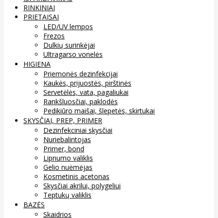
RINKINIAI
PRIETAISAI
LED/UV lempos
Frezos
Dulkių surinkėjai
Ultragarso vonelės
HIGIENA
Priemonės dezinfekcijai
Kaukės, prijuostės, pirštinės
Servetėlės, vata, pagaliukai
Rankšluosčiai, paklodės
Pedikiūro maišai, šlepetės, skirtukai
SKYSČIAI, PREP, PRIMER
Dezinfekciniai skysčiai
Nuriebalintojas
Primer, bond
Lipnumo valiklis
Gelio nuėmėjas
Kosmetinis acetonas
Skysčiai akrilui, polygeliui
Teptukų valiklis
BAZĖS
Skaidrios