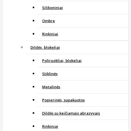
Silikoniniai
Ombre
Rinkiniai
Dildės, blokeliai
Poliruokliai, blokeliai
Stiklinės
Metalinės
Popierinės, supakuotos
Dildės su keičiamais abrazyvais
Rinkiniai