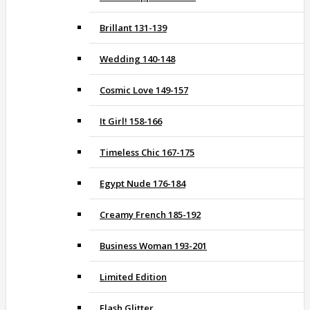
Brillant 131-139
Wedding 140-148
Cosmic Love 149-157
It Girl! 158-166
Timeless Chic 167-175
Egypt Nude 176-184
Creamy French 185-192
Business Woman 193-201
Limited Edition
Flash Glitter