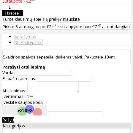
Sutaupote - €2
Turite klausimų apie šią prekę?
Klauskite
50
50
Pirkite
3
ar daugiau po
€2
ir sutaupykite nuo
€7
ar dar daugiau!
Aprašymas
(0) Atsiliepimai
Skaidrios spalvos šepetėliai dulkėms valyti. Pakuotėje
10vnt.
Parašyti atsiliepimą
Vardas:
El. pašto adresas:
Atsiliepimas:
Įvertinimas:
Įveskite saugos kodą:
Rašyti
Kategorijos