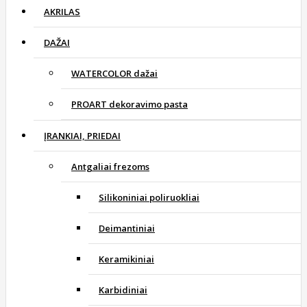
AKRILAS
DAŽAI
WATERCOLOR dažai
PROART dekoravimo pasta
ĮRANKIAI, PRIEDAI
Antgaliai frezoms
Silikoniniai poliruokliai
Deimantiniai
Keramikiniai
Karbidiniai