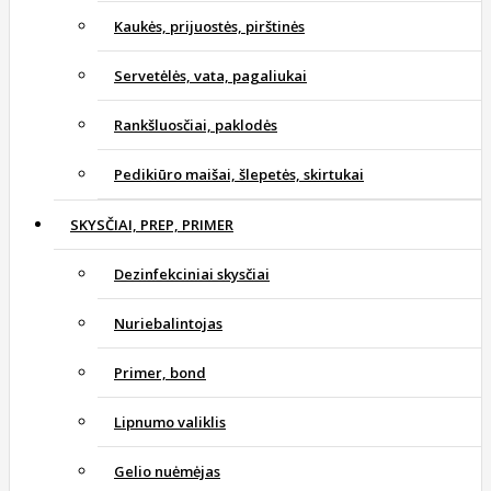
Kaukės, prijuostės, pirštinės
Servetėlės, vata, pagaliukai
Rankšluosčiai, paklodės
Pedikiūro maišai, šlepetės, skirtukai
SKYSČIAI, PREP, PRIMER
Dezinfekciniai skysčiai
Nuriebalintojas
Primer, bond
Lipnumo valiklis
Gelio nuėmėjas