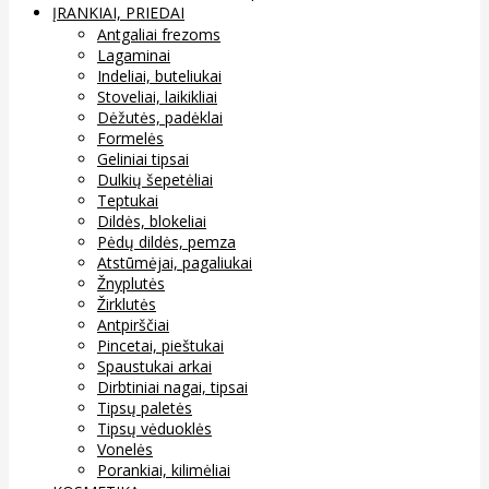
ĮRANKIAI, PRIEDAI
Antgaliai frezoms
Lagaminai
Indeliai, buteliukai
Stoveliai, laikikliai
Dėžutės, padėklai
Formelės
Geliniai tipsai
Dulkių šepetėliai
Teptukai
Dildės, blokeliai
Pėdų dildės, pemza
Atstūmėjai, pagaliukai
Žnyplutės
Žirklutės
Antpirščiai
Pincetai, pieštukai
Spaustukai arkai
Dirbtiniai nagai, tipsai
Tipsų paletės
Tipsų vėduoklės
Vonelės
Porankiai, kilimėliai