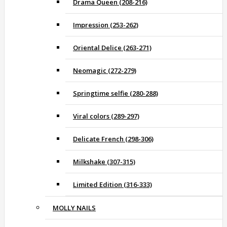
Drama Queen (208-216)
Impression (253-262)
Oriental Delice (263-271)
Neomagic (272-279)
Springtime selfie (280-288)
Viral colors (289-297)
Delicate French (298-306)
Milkshake (307-315)
Limited Edition (316-333)
MOLLY NAILS