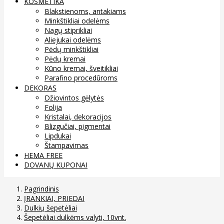
KOSMETIKA
Blakstienoms, antakiams
Minkštikliai odelėms
Nagų stiprikliai
Aliejukai odelėms
Pėdų minkštikliai
Pėdų kremai
Kūno kremai, šveitikliai
Parafino procedūroms
DEKORAS
Džiovintos gėlytės
Folija
Kristalai, dekoracijos
Blizgučiai, pigmentai
Lipdukai
Štampavimas
HEMA FREE
DOVANŲ KUPONAI
Pagrindinis
ĮRANKIAI, PRIEDAI
Dulkių šepetėliai
Šepetėliai dulkėms valyti, 10vnt.