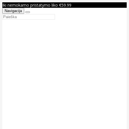
Iki nemokamo pristatymo liko €59.99
Navigacija