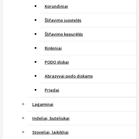
Korundiniai
Šlifavimo juostelės
Šlifavimo kepurėlės
Rinkiniai
PODO diskai
Abrazyvai podo diskams
Priedai
Lagaminai
Indeliai, buteliukai
Stoveliai, laikikliai