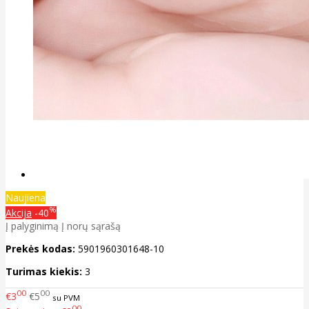
Naujiena
%
Akcija
-40
Į palyginimą
Į norų sąrašą
Prekės kodas:
5901960301648-10
Turimas kiekis:
3
00
00
€3
€5
su PVM
00