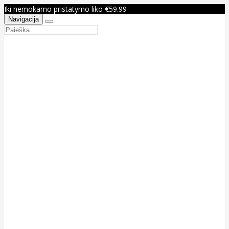
Iki nemokamo pristatymo liko €59.99
Navigacija