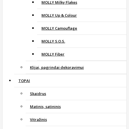
MOLLY Milky Flakes
MOLLY Up & Colour
MOLLY Camouflage
MOLLY S.O.S.
MOLLY Fiber
Klijai, pagrindai dekoravimui
TOPAI
Skaidrus
Matinis, satininis
Vitražinis