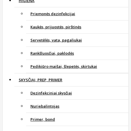
HIGIENA
Priemonės dezinfekcijai
Kaukės, prijuostės, pirštinės
Servetėlės, vata, pagaliukai
Rankšluosčiai, paklodės
Pedikiūro maišai, šlepetės, skirtukai
SKYSČIAI, PREP, PRIMER
Dezinfekciniai skysčiai
Nuriebalintojas
Primer, bond