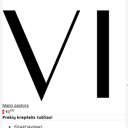
Mano paskyra
00
€0
0
Prekių krepšelis tuščias!
IŠPARDAVIMAS