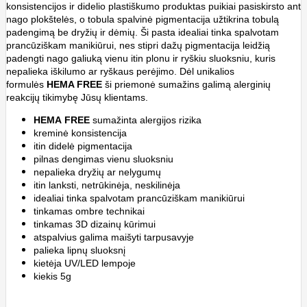
konsistencijos ir didelio plastiškumo produktas puikiai pasiskirsto ant
nago plokštelės, o tobula spalvinė pigmentacija užtikrina tobulą
padengimą be dryžių ir dėmių. Ši pasta idealiai tinka spalvotam
prancūziškam manikiūrui, nes stipri dažų pigmentacija leidžią
padengti nago galiuką vienu itin plonu ir ryškiu sluoksniu, kuris
nepalieka iškilumo ar ryškaus perėjimo. Dėl unikalios
formulės
HEMA FREE
ši priemonė sumažins galimą alerginių
reakcijų tikimybę Jūsų klientams.
HEMA
FREE
sumažinta alergijos rizika
kreminė konsistencija
itin didelė pigmentacija
pilnas dengimas vienu sluoksniu
nepalieka dryžių ar nelygumų
itin lanksti, netrūkinėja, neskilinėja
idealiai tinka spalvotam prancūziškam manikiūrui
tinkamas ombre technikai
tinkamas 3D dizainų kūrimui
atspalvius galima maišyti tarpusavyje
palieka lipnų sluoksnį
kietėja UV/LED lempoje
kiekis 5g