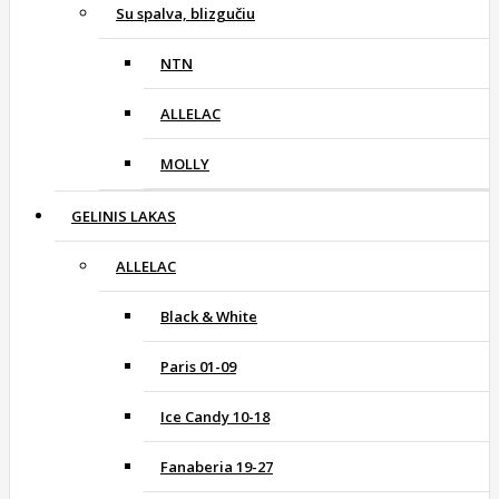
Su spalva, blizgučiu
NTN
ALLELAC
MOLLY
GELINIS LAKAS
ALLELAC
Black & White
Paris 01-09
Ice Candy 10-18
Fanaberia 19-27