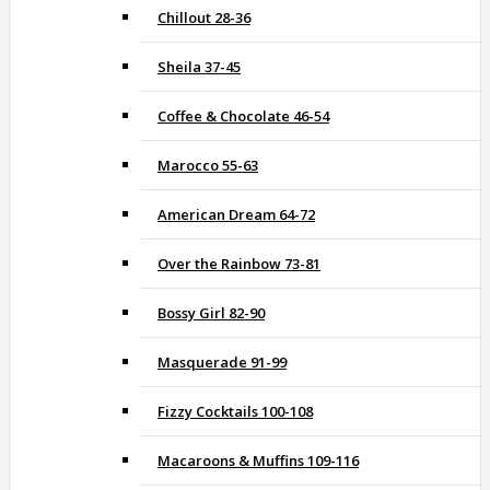
Chillout 28-36
Sheila 37-45
Coffee & Chocolate 46-54
Marocco 55-63
American Dream 64-72
Over the Rainbow 73-81
Bossy Girl 82-90
Masquerade 91-99
Fizzy Cocktails 100-108
Macaroons & Muffins 109-116