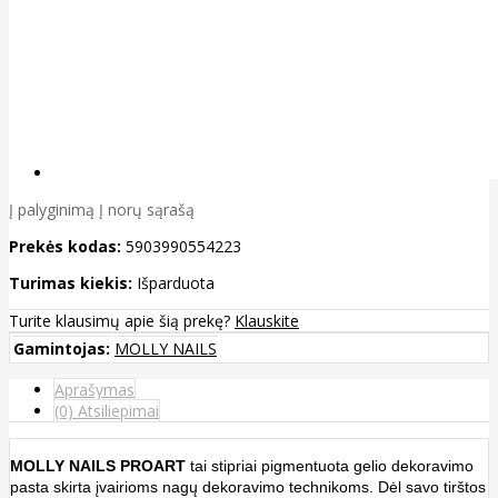
Į palyginimą
Į norų sąrašą
Prekės kodas:
5903990554223
Turimas kiekis:
Išparduota
Turite klausimų apie šią prekę?
Klauskite
Gamintojas:
MOLLY NAILS
Aprašymas
(0) Atsiliepimai
MOLLY NAILS PROART
tai stipriai pigmentuota gelio dekoravimo
pasta skirta įvairioms nagų dekoravimo technikoms. Dėl savo tirštos