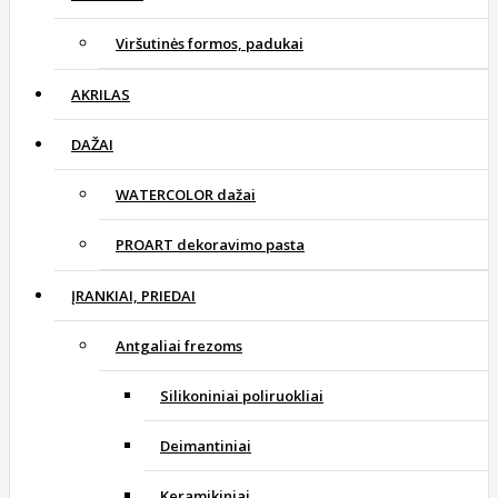
Viršutinės formos, padukai
AKRILAS
DAŽAI
WATERCOLOR dažai
PROART dekoravimo pasta
ĮRANKIAI, PRIEDAI
Antgaliai frezoms
Silikoniniai poliruokliai
Deimantiniai
Keramikiniai