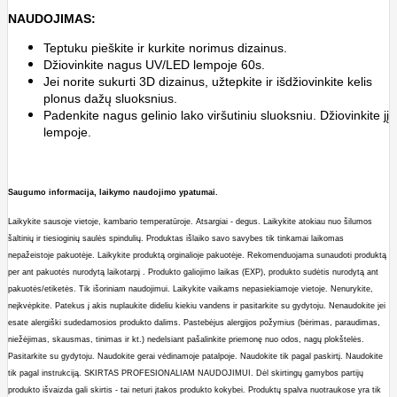
NAUDOJIMAS:
Teptuku pieškite ir kurkite norimus dizainus.
Džiovinkite nagus UV/LED lempoje 60s.
Jei norite sukurti 3D dizainus, užtepkite ir išdžiovinkite kelis
plonus dažų sluoksnius.
Padenkite nagus gelinio lako viršutiniu sluoksniu. Džiovinkite jį
lempoje.
Saugumo informacija, laikymo naudojimo ypatumai.
Laikykite sausoje vietoje, kambario temperatūroje.
A
tsargiai - degus.
Laikykite atokiau nuo šilumos
šaltinių ir tiesio
ginių saulės spindulių. Produktas išlaiko savo savybes tik tinkamai laikomas
nepažeistoje pakuotėje. Laikykite produktą orginalioje pakuotėje. Rekomenduojama sunaudoti produktą
per ant pakuotės nurodytą laikotarpį . Produkto galiojimo laikas (EXP), produkto sudėtis nurodytą ant
pakuotės/etiketės.
Tik išoriniam naudojimui. Laikykite vaikams nepasiekiamoje vietoje. Nenurykite,
neįkvėpkite. Patekus į akis nuplaukite dideliu kiekiu vandens ir p
asitarkite su gydytoju. Nenaudokite jei
esate alergiški sudedamosios produkto dalims. Pastebėjus alergijos požymius (bėrimas, paraudimas,
niežėjimas, skausmas, tinimas ir kt.) nedelsiant pašalinkite priemonę nuo odos, nagų plokštelės.
Pasitarkite su gydytoju.
Naudokite
gerai vėdinamoje patalpoje. Naudokite tik pagal paskirtį.
Naudokite
tik pagal instrukciją. SKIRTAS PROFESIONALIAM NAUDOJIMUI.
Dėl skirtin
gų gamybos partijų
produkto išvaizda gali skirtis - tai neturi įtakos produkto kokybei. Produktų spalva nuotraukose yra tik