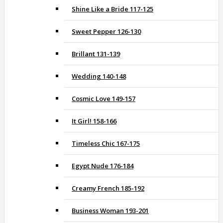
Shine Like a Bride 117-125
Sweet Pepper 126-130
Brillant 131-139
Wedding 140-148
Cosmic Love 149-157
It Girl! 158-166
Timeless Chic 167-175
Egypt Nude 176-184
Creamy French 185-192
Business Woman 193-201