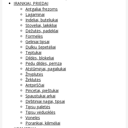
ĮRANKIAI, PRIEDAI
Antgaliai frezoms
Lagaminai
Indeliai, buteliukai
Stoveliai, laikikliai
Dėžutės, padėklai
Formelės
Geliniai tipsai
Dulkių šepetėliai
Teptukai
Dildės, blokeliai
Pėdų dildės, pemza
Atstūmėjai, pagaliukai
Žnyplutės
Žirklutės
Antpirščiai
Pincetai, pieštukai
Spaustukai arkai
Dirbtiniai nagai, tipsai
Tipsų paletės
Tipsų vėduoklės
Vonelės
Porankiai, kilimėliai