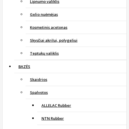
Lipnumo valiklis
Gelio nuėmėjas
Kosmetinis acetonas
Skysčiai akrilui, polygeliui
Teptukų valiklis
BAZĖS
Skaidrios
Spalvotos
ALLELAC Rubber
NTN Rubber