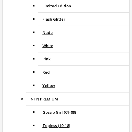
Limited Edition
Flash Glitter
Nude
White
Pink
Red
Yellow
NTN PREMIUM
Gossip Girl (01-09)
Topless (10-18)