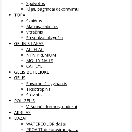
Spalvotos
Klijai, pagrindai dekoravimui
TOPAI
Skaidrus
Matinis, satininis
Vitražinis
Su spalva, blizgučiu
GELINIS LAKAS
ALLELAC
NTN PREMIUM
MOLLY NAILS
CAT EYE
GELIS BUTELIUKE
GELIS
Savaime išsilyginantis
Tiksotropinis
Stovintis
POLIGELIS
Viršutinės formos, padukai
AKRILAS
DAŽAI
WATERCOLOR dažai
PROART dekoravimo pasta