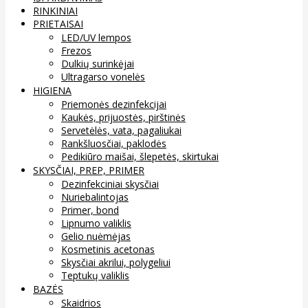
RINKINIAI
PRIETAISAI
LED/UV lempos
Frezos
Dulkių surinkėjai
Ultragarso vonelės
HIGIENA
Priemonės dezinfekcijai
Kaukės, prijuostės, pirštinės
Servetėlės, vata, pagaliukai
Rankšluosčiai, paklodės
Pedikiūro maišai, šlepetės, skirtukai
SKYSČIAI, PREP, PRIMER
Dezinfekciniai skysčiai
Nuriebalintojas
Primer, bond
Lipnumo valiklis
Gelio nuėmėjas
Kosmetinis acetonas
Skysčiai akrilui, polygeliui
Teptukų valiklis
BAZĖS
Skaidrios