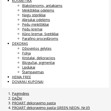
KOSMETIKA
Blakstienoms, antakiams
Minkštikliai odelėms
Nagų stiprikliai
Aliejukai odelėms
Pėdų minkštikliai
Pėdų kremai
Kūno kremai, šveitikliai
Parafino procedūroms
DEKORAS
Džiovintos gėlytės
Folija
Kristalai, dekoracijos
Blizgučiai, pigmentai
Lipdukai
Štampavimas
HEMA FREE
DOVANŲ KUPONAI
Pagrindinis
DAŽAI
PROART dekoravimo pasta
PROART dekoravimo pasta GREEN NEON, Nr.05