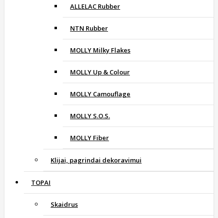
ALLELAC Rubber
NTN Rubber
MOLLY Milky Flakes
MOLLY Up & Colour
MOLLY Camouflage
MOLLY S.O.S.
MOLLY Fiber
Klijai, pagrindai dekoravimui
TOPAI
Skaidrus