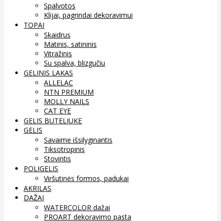
Spalvotos
Klijai, pagrindai dekoravimui
TOPAI
Skaidrus
Matinis, satininis
Vitražinis
Su spalva, blizgučiu
GELINIS LAKAS
ALLELAC
NTN PREMIUM
MOLLY NAILS
CAT EYE
GELIS BUTELIUKE
GELIS
Savaime išsilyginantis
Tiksotropinis
Stovintis
POLIGELIS
Viršutinės formos, padukai
AKRILAS
DAŽAI
WATERCOLOR dažai
PROART dekoravimo pasta