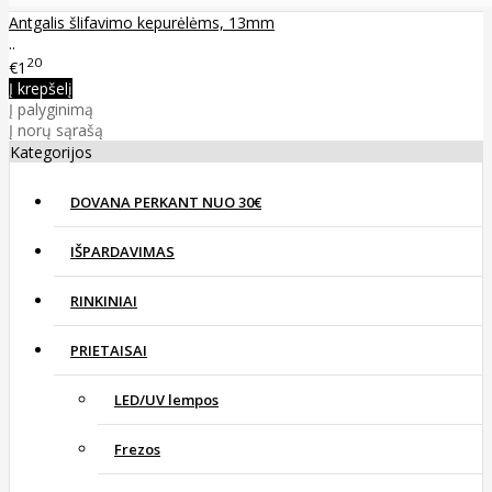
Antgalis šlifavimo kepurėlėms, 13mm
..
20
€1
Į krepšelį
Į palyginimą
Į norų sąrašą
Kategorijos
DOVANA PERKANT NUO 30€
IŠPARDAVIMAS
RINKINIAI
PRIETAISAI
LED/UV lempos
Frezos