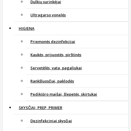
Dulkių surinkėjai
Ultragarso vonelės
HIGIENA
Priemonės dezinfekcijai
Kaukės, prijuostės, pirštinės
Servetėlės, vata, pagaliukai
Rankšluosčiai, paklodės
Pedikiūro maišai, šlepetės, skirtukai
SKYSČIAI, PREP, PRIMER
Dezinfekciniai skysčiai