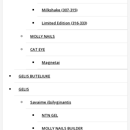
Milkshake (307-315)
Limited Edition (316-333)
MOLLY NAILS
CAT EYE
Magnetai
GELIS BUTELIUKE
GELIS
Savaime išsilyginantis
NTN GEL
MOLLY NAILS BUILDER