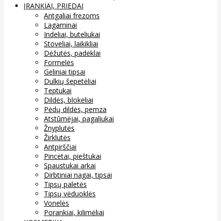
ĮRANKIAI, PRIEDAI
Antgaliai frezoms
Lagaminai
Indeliai, buteliukai
Stoveliai, laikikliai
Dėžutės, padėklai
Formelės
Geliniai tipsai
Dulkių šepetėliai
Teptukai
Dildės, blokeliai
Pėdų dildės, pemza
Atstūmėjai, pagaliukai
Žnyplutės
Žirklutės
Antpirščiai
Pincetai, pieštukai
Spaustukai arkai
Dirbtiniai nagai, tipsai
Tipsų paletės
Tipsų vėduoklės
Vonelės
Porankiai, kilimėliai