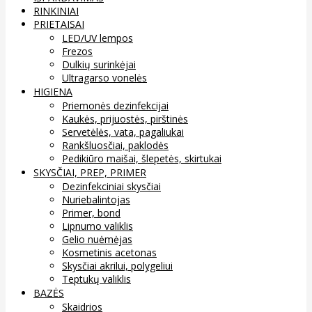
RINKINIAI
PRIETAISAI
LED/UV lempos
Frezos
Dulkių surinkėjai
Ultragarso vonelės
HIGIENA
Priemonės dezinfekcijai
Kaukės, prijuostės, pirštinės
Servetėlės, vata, pagaliukai
Rankšluosčiai, paklodės
Pedikiūro maišai, šlepetės, skirtukai
SKYSČIAI, PREP, PRIMER
Dezinfekciniai skysčiai
Nuriebalintojas
Primer, bond
Lipnumo valiklis
Gelio nuėmėjas
Kosmetinis acetonas
Skysčiai akrilui, polygeliui
Teptukų valiklis
BAZĖS
Skaidrios