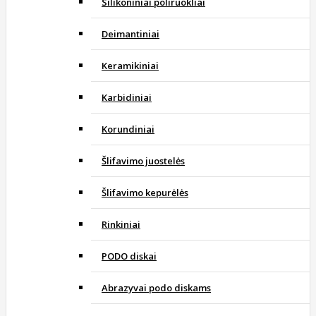
Silikoniniai poliruokliai
Deimantiniai
Keramikiniai
Karbidiniai
Korundiniai
Šlifavimo juostelės
Šlifavimo kepurėlės
Rinkiniai
PODO diskai
Abrazyvai podo diskams