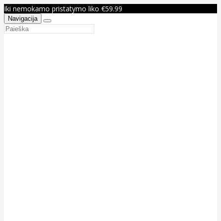
Iki nemokamo pristatymo liko €59.99
Navigacija