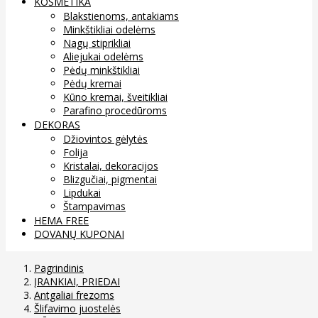
KOSMETIKA
Blakstienoms, antakiams
Minkštikliai odelėms
Nagų stiprikliai
Aliejukai odelėms
Pėdų minkštikliai
Pėdų kremai
Kūno kremai, šveitikliai
Parafino procedūroms
DEKORAS
Džiovintos gėlytės
Folija
Kristalai, dekoracijos
Blizgučiai, pigmentai
Lipdukai
Štampavimas
HEMA FREE
DOVANŲ KUPONAI
Pagrindinis
ĮRANKIAI, PRIEDAI
Antgaliai frezoms
Šlifavimo juostelės