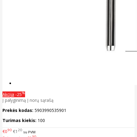
%
Akcija
-25
Į palyginimą
Į norų sąrašą
Prekės kodas:
5903990535901
Turimas kiekis:
100
90
20
€0
€1
su PVM
30