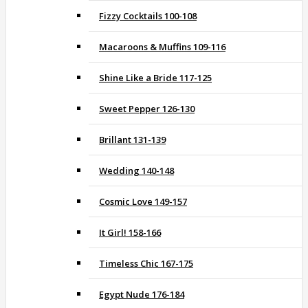
Fizzy Cocktails 100-108
Macaroons & Muffins 109-116
Shine Like a Bride 117-125
Sweet Pepper 126-130
Brillant 131-139
Wedding 140-148
Cosmic Love 149-157
It Girl! 158-166
Timeless Chic 167-175
Egypt Nude 176-184