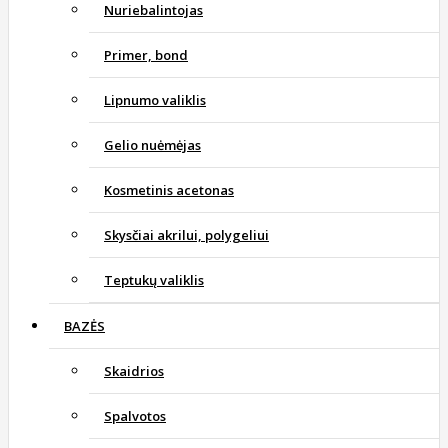
Nuriebalintojas
Primer, bond
Lipnumo valiklis
Gelio nuėmėjas
Kosmetinis acetonas
Skysčiai akrilui, polygeliui
Teptukų valiklis
BAZĖS
Skaidrios
Spalvotos