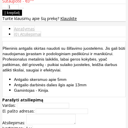
Sutaupote - €0
Turite klausimų apie šią prekę?
Klauskite
Aprašymas
(0) Atsiliepimai
Plieninis antgalis skirtas naudoti su šlifavimo juostelėms. Jis gali būti
naudojamas įprastam ir podologiniam pedikiūrui ir manikiūrui.
Profesionalus metalinis laikiklis, labai geros kokybės, ypač
patikimas, dėl griovelių - puikiai sulaiko juosteles, leidžia darbus
atlikti tiksliai, saugiai ir efektyviai.
Antgalio skersmuo apie 5mm
Antgalio darbinės dalies ilgis apie 13mm
Gamintojas - Kinija.
Parašyti atsiliepimą
Vardas:
El. pašto adresas:
Atsiliepimas: