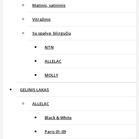
Matinis, satininis
Vitražinis
Su spalva, blizgučiu
NTN
ALLELAC
MOLLY
GELINIS LAKAS
ALLELAC
Black & White
Paris 01-09