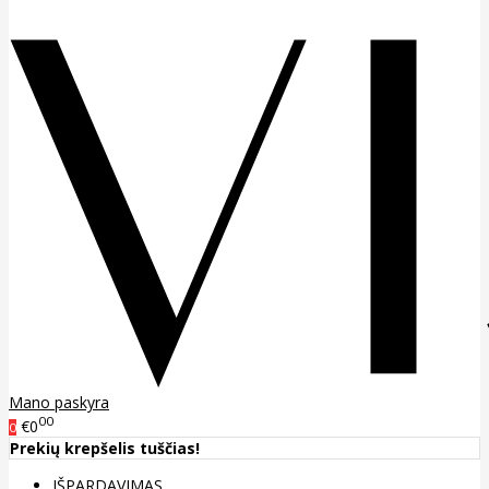
Mano paskyra
00
€0
0
Prekių krepšelis tuščias!
IŠPARDAVIMAS