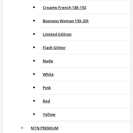
Creamy French 185-192
Business Woman 193-201
Limited Edition
Flash Glitter
Nude
White
Pink
Red
Yellow
NTN PREMIUM