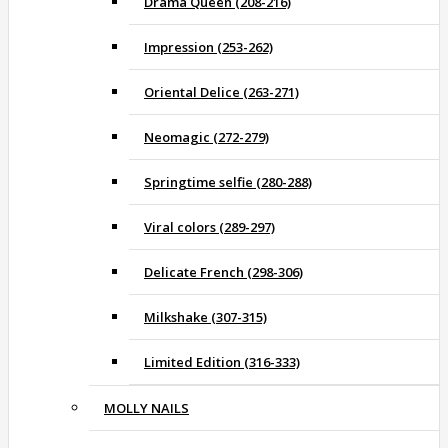
Drama Queen (208-216)
Impression (253-262)
Oriental Delice (263-271)
Neomagic (272-279)
Springtime selfie (280-288)
Viral colors (289-297)
Delicate French (298-306)
Milkshake (307-315)
Limited Edition (316-333)
MOLLY NAILS