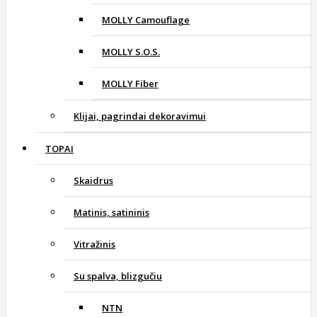
MOLLY Camouflage
MOLLY S.O.S.
MOLLY Fiber
Klijai, pagrindai dekoravimui
TOPAI
Skaidrus
Matinis, satininis
Vitražinis
Su spalva, blizgučiu
NTN