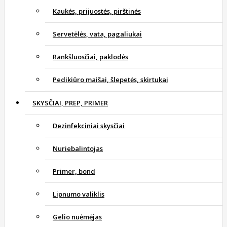
Kaukės, prijuostės, pirštinės
Servetėlės, vata, pagaliukai
Rankšluosčiai, paklodės
Pedikiūro maišai, šlepetės, skirtukai
SKYSČIAI, PREP, PRIMER
Dezinfekciniai skysčiai
Nuriebalintojas
Primer, bond
Lipnumo valiklis
Gelio nuėmėjas