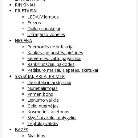
RINKINIAI
PRIETAISAI
LED/UV lempos
Frezos
Dulkių surinkėjai
Ultragarso vonelės
HIGIENA
Priemonės dezinfekcijai
Kaukės, prijuostės, pirštinės
Servetėlės, vata, pagaliukai
Rankšluosčiai, paklodės
Pedikiūro maišai, šlepetės, skirtukai
SKYSČIAI, PREP, PRIMER
Dezinfekciniai skysčiai
Nuriebalintojas
Primer, bond
Lipnumo valiklis
Gelio nuėmėjas
Kosmetinis acetonas
Skysčiai akrilui, polygeliui
Teptukų valiklis
BAZĖS
Skaidrios