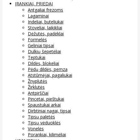
ĮRANKIAI, PRIEDAI
Antgaliai frezoms
Lagaminai
Indeliai, buteliukai
Stoveliai, laikikliai
Dėžutės, padėklai
Formelės
Geliniai tipsai
Dulkių šepetėliai
Teptukai
Dildės, blokeliai
Pėdų dildės, pemza
Atstūmėjai, pagaliukai
Žnyplutės
Žirklutės
Antpirščiai
Pincetai, pieštukai
Spaustukai arkai
Dirbtiniai nagai, tipsai
Tipsų paletės
Tipsų vėduoklės
Vonelės
Porankiai, kilimėliai