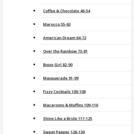
Coffee & Chocolate 46-54
Marocco 55-63
American Dream 64-72
Over the Rainbow 73-81
Bossy Girl 82-90
Masquerade 91-99
Fizzy Cocktails 100-108
Macaroons & Muffins 109-116
Shine Like a Bride 117-125
Sweet Pepper 126-130