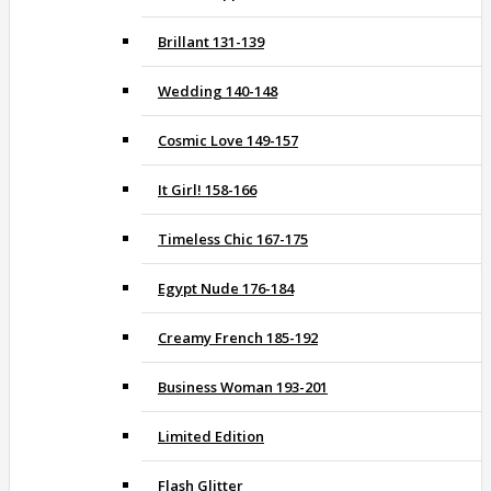
Brillant 131-139
Wedding 140-148
Cosmic Love 149-157
It Girl! 158-166
Timeless Chic 167-175
Egypt Nude 176-184
Creamy French 185-192
Business Woman 193-201
Limited Edition
Flash Glitter