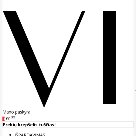
Mano paskyra
00
€0
0
Prekių krepšelis tuščias!
IŠPARDAVIMAS