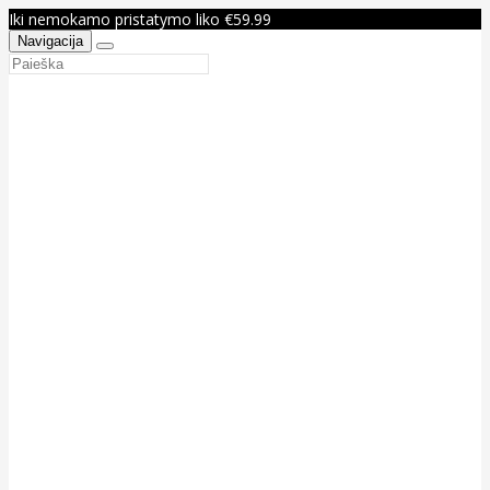
Iki nemokamo pristatymo liko €59.99
Navigacija