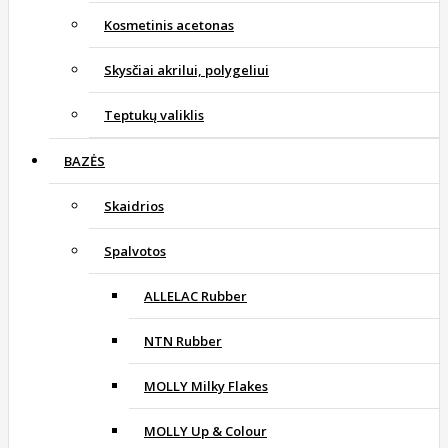
Kosmetinis acetonas
Skysčiai akrilui, polygeliui
Teptukų valiklis
BAZĖS
Skaidrios
Spalvotos
ALLELAC Rubber
NTN Rubber
MOLLY Milky Flakes
MOLLY Up & Colour