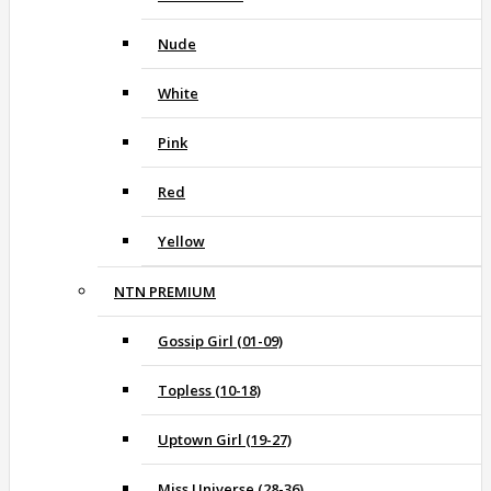
Nude
White
Pink
Red
Yellow
NTN PREMIUM
Gossip Girl (01-09)
Topless (10-18)
Uptown Girl (19-27)
Miss Universe (28-36)