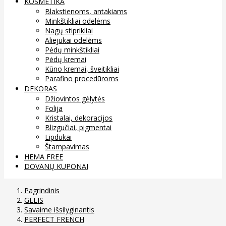
KOSMETIKA
Blakstienoms, antakiams
Minkštikliai odelėms
Nagų stiprikliai
Aliejukai odelėms
Pėdų minkštikliai
Pėdų kremai
Kūno kremai, šveitikliai
Parafino procedūroms
DEKORAS
Džiovintos gėlytės
Folija
Kristalai, dekoracijos
Blizgučiai, pigmentai
Lipdukai
Štampavimas
HEMA FREE
DOVANŲ KUPONAI
Pagrindinis
GELIS
Savaime išsilyginantis
PERFECT FRENCH