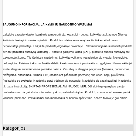
SAUGUMO
INFORMACIJA
,
LAIKYMO
IR
NAUDOJIMO
YPATUMAI
Laikykite sausoje vietoje, kambario temperatūroje. Atsargiai - degus. Laikykite atokiau nuo šilumos
šaltinių ir tiesioginių saulės spindulių. Produktas išlaiko savo savybes tik tinkamai laikomas
nepažeistoje pakuotėje. Laikykite produktą orginalioje pakuotėje. Rekomenduojama sunaudoti produktą
per ant pakuotės nurodytą laikotarpį . Produkto galiojimo laikas (EXP), produkto sudėtis nurodytą ant
pakuotės/etiketės. Tik išoriniam naudojimui. Laikykite vaikams nepasiekiamoje vietoje. Nenurykite,
neįkvėpkite. Patekus į akis nuplaukite dideliu kiekiu vandens ir pasitarkite su gydytoju. Nenaudokite jei
esate alergiški sudedamosios produkto dalims. Pastebėjus alergijos požymius (bėrimas, paraudimas,
niežėjimas, skausmas, tinimas ir kt.) nedelsiant pašalinkite priemonę nuo odos, nagų plokštelės.
Pasitarkite su gydytoju. Naudokite gerai vėdinamoje patalpoje. Naudokite tik pagal paskirtį. Naudokite
tik pagal instrukciją. SKIRTAS PROFESIONALIAM NAUDOJIMUI. Dėl skirtingų gamybos partijų
produkto išvaizda gali skirtis - tai neturi įtakos produkto kokybei. Produktų spalva nuotraukose yra tik
vizualinė priemonė. Priklausomai nuo monitoriaus ar bendro apšvietimo, spalva tikrovėje gali skirtis.
Kategorijos