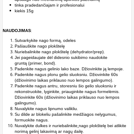
tinka pradedančiajam ir profesionalui
kiekis 15g
NAUDOJIMAS
:
Sutvarkykite nago formą, odeles
Pašiauškite nago plokštelę
Nuriebalinkite nago plokštelę
(dehydrator/prep).
Jei pageidaujate dėl didesnio sukibimo naudokite
gruntą
(primer, bond).
Padenkite nagus gelinio lako baze. Džiovinkite ją lempoje.
Padenkite nagus plonu gelio sluoksniu. Džiovinkite 60s
(džiovinimo laikas priklauso nuo lempos galingumo).
Padenkite nagus antru, storesniu šio gelio sluoksniu ir
rekonstruokite, lyginkite, priauginkite nagus formelėmis.
Džiovinkite 60s (džiovinimo laikas priklauso nuo lempos
galingumo).
Nuvalykite nagus lipnumo valikliu.
Su dilde ar blokeliu pašalinkite medžiagos nelygumus,
formuokite nagus.
Nuvalykite dulkes ir nuriebalinkite
nago plokštelę bei atlikite
norimą gelinį lakavimą ar nagų dailę.