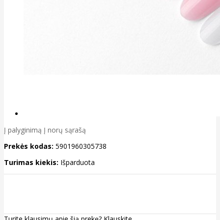
Į palyginimą
Į norų sąrašą
Prekės kodas:
5901960305738
Turimas kiekis:
Išparduota
Turite klausimų apie šią prekę?
Klauskite