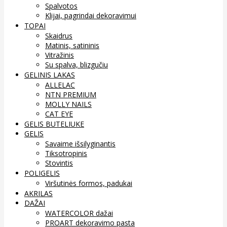
Spalvotos
Klijai, pagrindai dekoravimui
TOPAI
Skaidrus
Matinis, satininis
Vitražinis
Su spalva, blizgučiu
GELINIS LAKAS
ALLELAC
NTN PREMIUM
MOLLY NAILS
CAT EYE
GELIS BUTELIUKE
GELIS
Savaime išsilyginantis
Tiksotropinis
Stovintis
POLIGELIS
Viršutinės formos, padukai
AKRILAS
DAŽAI
WATERCOLOR dažai
PROART dekoravimo pasta