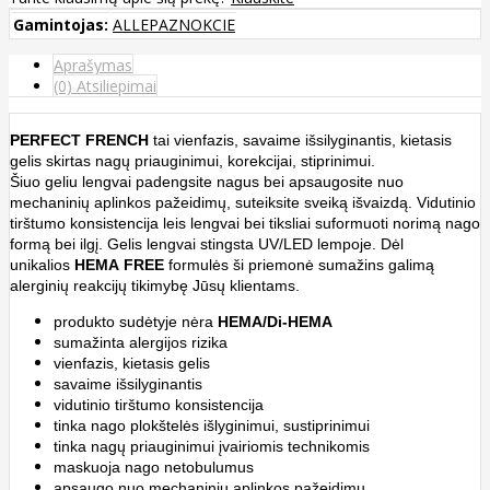
Gamintojas:
ALLEPAZNOKCIE
Aprašymas
(0) Atsiliepimai
PERFECT FRENCH
tai vienfazis, savaime išsilyginantis, kietasis
gelis skirtas nagų priauginimui, korekcijai, stiprinimui.
Šiuo geliu lengvai padengsite nagus bei apsaugosite nuo
mechaninių aplinkos pažeidimų, suteiksite sveiką išvaizdą. Vidutinio
tirštumo konsistencija leis lengvai bei tiksliai suformuoti norimą nago
formą bei ilgį. Gelis lengvai stingsta UV/LED lempoje. Dėl
unikalios
HEMA FREE
formulės ši priemonė sumažins galimą
alerginių reakcijų tikimybę Jūsų klientams.
produkto sudėtyje nėra
HEMA/Di-HEMA
sumažinta alergijos rizika
vienfazis, kietasis gelis
savaime išsilyginantis
vidutinio tirštumo konsistencija
tinka nago plokštelės išlyginimui, sustiprinimui
tinka nagų priauginimui įvairiomis technikomis
maskuoja nago netobulumus
apsaugo nuo mechaninių aplinkos pažeidimų