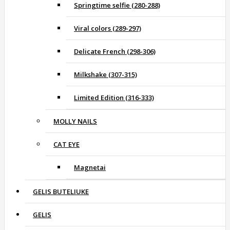
Springtime selfie (280-288)
Viral colors (289-297)
Delicate French (298-306)
Milkshake (307-315)
Limited Edition (316-333)
MOLLY NAILS
CAT EYE
Magnetai
GELIS BUTELIUKE
GELIS