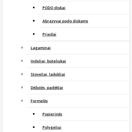
PODO diskai
Abrazyvai podo diskams
Priedai
Lagaminai
Indeliai, buteliukai
Stoveliai, laikikliai
Dėžutės, padėklai
Formelės
Popierinės
Polygeliui