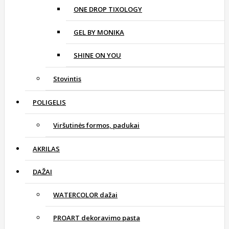
ONE DROP TIXOLOGY
GEL BY MONIKA
SHINE ON YOU
Stovintis
POLIGELIS
Viršutinės formos, padukai
AKRILAS
DAŽAI
WATERCOLOR dažai
PROART dekoravimo pasta