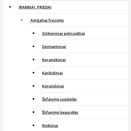
ĮRANKIAI, PRIEDAI
Antgaliai frezoms
Silikoniniai poliruokliai
Deimantiniai
Keramikiniai
Karbidiniai
Korundiniai
Šlifavimo juostelės
Šlifavimo kepurėlės
Rinkiniai