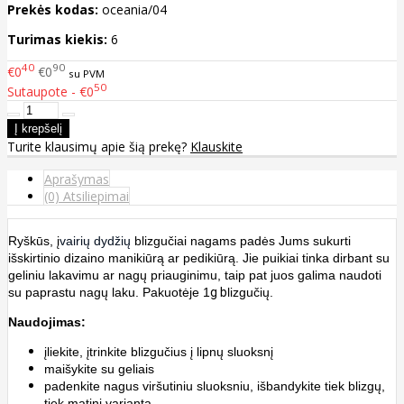
Prekės kodas:
oceania/04
Turimas kiekis:
6
40
90
€0
€0
su PVM
50
Sutaupote - €0
Turite klausimų apie šią prekę?
Klauskite
Aprašymas
(0) Atsiliepimai
Ryškūs, į
vairių dydžių
blizgučiai nagams padės Jums sukurti
išskirtinio dizaino manikiūrą ar pedikiūrą. Jie puikiai tinka dirbant su
geliniu lakavimu ar nagų priauginimu, taip pat juos galima naudoti
su paprastu nagų laku. Pakuotėje 1
g b
lizgučių.
Naudojimas:
įliekite, įtrinkite blizgučius į lipnų sluoksnį
maišykite su geliais
padenkite nagus viršutiniu sluoksniu, išbandykite tiek blizgų,
tiek matinį variantą