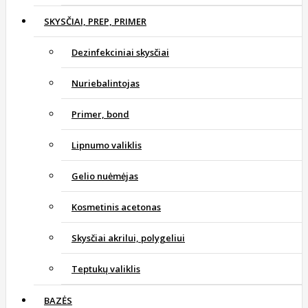
SKYSČIAI, PREP, PRIMER
Dezinfekciniai skysčiai
Nuriebalintojas
Primer, bond
Lipnumo valiklis
Gelio nuėmėjas
Kosmetinis acetonas
Skysčiai akrilui, polygeliui
Teptukų valiklis
BAZĖS