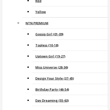
Red
Yellow
NTN PREMIUM
Gossip Girl (01-09)
Topless (10-18)
Uptown Girl (19-27)
Miss Universe (28-36)
Design Your Style (37-45)
Birthday Party (46-54)
Day Dreaming (55-63)