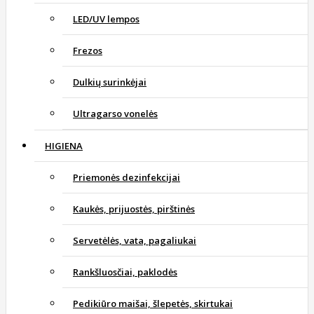
LED/UV lempos
Frezos
Dulkių surinkėjai
Ultragarso vonelės
HIGIENA
Priemonės dezinfekcijai
Kaukės, prijuostės, pirštinės
Servetėlės, vata, pagaliukai
Rankšluosčiai, paklodės
Pedikiūro maišai, šlepetės, skirtukai