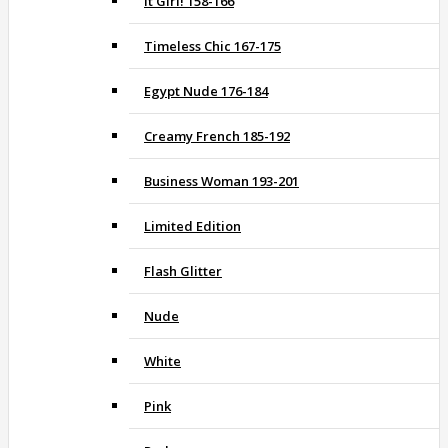
It Girl! 158-166
Timeless Chic 167-175
Egypt Nude 176-184
Creamy French 185-192
Business Woman 193-201
Limited Edition
Flash Glitter
Nude
White
Pink