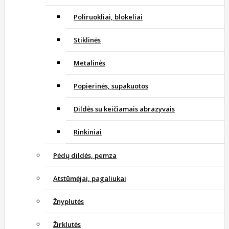
Poliruokliai, blokeliai
Stiklinės
Metalinės
Popierinės, supakuotos
Dildės su keičiamais abrazyvais
Rinkiniai
Pėdų dildės, pemza
Atstūmėjai, pagaliukai
Žnyplutės
Žirklutės