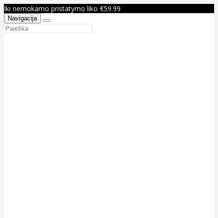
Iki nemokamo pristatymo liko €59.99
Navigacija