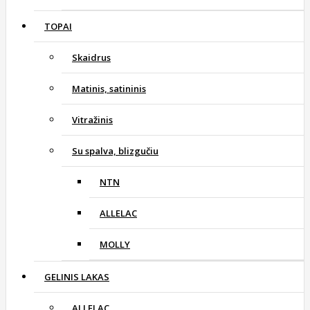
TOPAI
Skaidrus
Matinis, satininis
Vitražinis
Su spalva, blizgučiu
NTN
ALLELAC
MOLLY
GELINIS LAKAS
ALLELAC