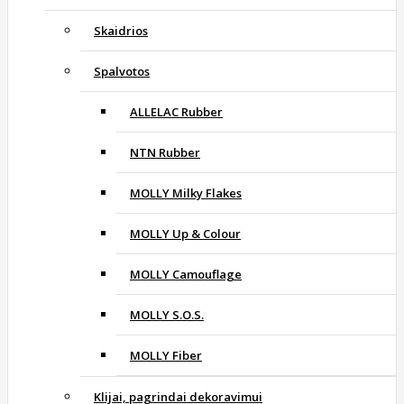
Skaidrios
Spalvotos
ALLELAC Rubber
NTN Rubber
MOLLY Milky Flakes
MOLLY Up & Colour
MOLLY Camouflage
MOLLY S.O.S.
MOLLY Fiber
Klijai, pagrindai dekoravimui