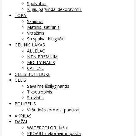
Spalvotos
Klijai, pagrindai dekoravimui
TOPAI
Skaidrus
Matinis, satininis
Vitražinis
Su spalva, blizgučiu
GELINIS LAKAS
ALLELAC
NTN PREMIUM
MOLLY NAILS
CAT EYE
GELIS BUTELIUKE
GELIS
Savaime išsilyginantis
Tiksotropinis
Stovintis
POLIGELIS
Viršutinės formos, padukai
AKRILAS
DAŽAI
WATERCOLOR dažai
PROART dekoravimo pasta