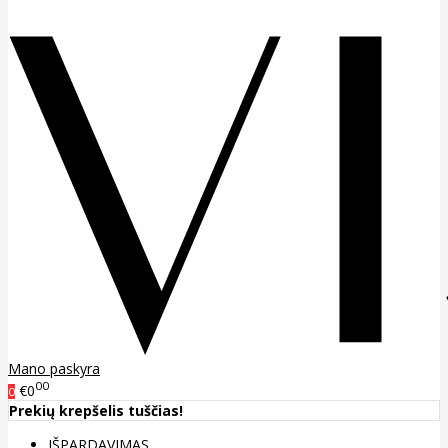
Mano paskyra
00
€0
0
Prekių krepšelis tuščias!
IŠPARDAVIMAS