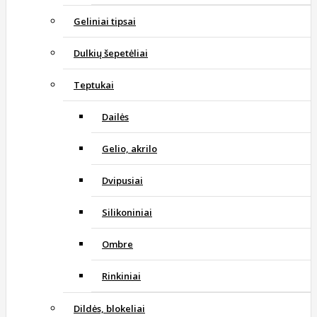
Geliniai tipsai
Dulkių šepetėliai
Teptukai
Dailės
Gelio, akrilo
Dvipusiai
Silikoniniai
Ombre
Rinkiniai
Dildės, blokeliai