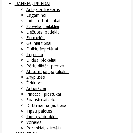
ĮRANKIAI, PRIEDAI
Antgaliai frezoms
Lagaminai
Indeliai, buteliukai
Stoveliai, laikikliai
Dėžutės, padėklai
Formelės
Geliniai tipsai
Dulkių šepetėliai
Teptukai
Dildės, blokeliai
Pėdų dildės, pemza
Atstūmėjai, pagaliukai
Žnyplutės
Žirklutės
Antpirščiai
Pincetai, pieštukai
Spaustukai arkai
Dirbtiniai nagai, tipsai
Tipsų paletės
Tipsų vėduoklės
Vonelės
Porankiai, kilimėliai