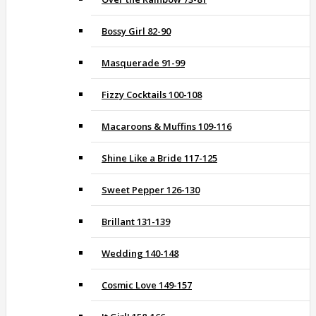
Bossy Girl 82-90
Masquerade 91-99
Fizzy Cocktails 100-108
Macaroons & Muffins 109-116
Shine Like a Bride 117-125
Sweet Pepper 126-130
Brillant 131-139
Wedding 140-148
Cosmic Love 149-157