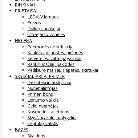
RINKINIAI
PRIETAISAI
LED/UV lempos
Frezos
Dulkių surinkėjai
Ultragarso vonelės
HIGIENA
Priemonės dezinfekcijai
Kaukės, prijuostės, pirštinės
Servetėlės, vata, pagaliukai
Rankšluosčiai, paklodės
Pedikiūro maišai, šlepetės, skirtukai
SKYSČIAI, PREP, PRIMER
Dezinfekciniai skysčiai
Nuriebalintojas
Primer, bond
Lipnumo valiklis
Gelio nuėmėjas
Kosmetinis acetonas
Skysčiai akrilui, polygeliui
Teptukų valiklis
BAZĖS
Skaidrios