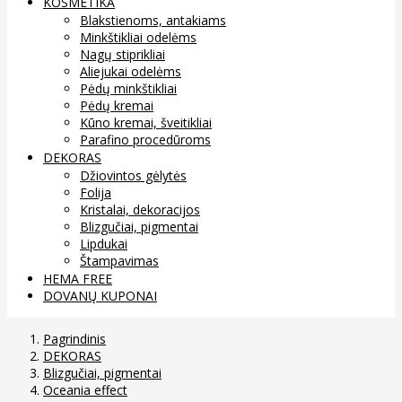
KOSMETIKA
Blakstienoms, antakiams
Minkštikliai odelėms
Nagų stiprikliai
Aliejukai odelėms
Pėdų minkštikliai
Pėdų kremai
Kūno kremai, šveitikliai
Parafino procedūroms
DEKORAS
Džiovintos gėlytės
Folija
Kristalai, dekoracijos
Blizgučiai, pigmentai
Lipdukai
Štampavimas
HEMA FREE
DOVANŲ KUPONAI
Pagrindinis
DEKORAS
Blizgučiai, pigmentai
Oceania effect