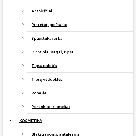
Antpirščiai
Pincetai, pieštukai
Spaustukai arkai
Dirbtiniai nagai, tipsai
Tipsų paletės
Tipsų vėduoklės
Vonelės
Porankiai, kilimėliai
KOSMETIKA
Blakstienoms, antakiams