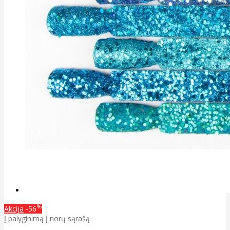
%
Akcija
-56
Į palyginimą
Į norų sąrašą