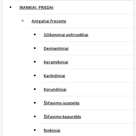
ĮRANKIAI, PRIEDAI
Antgaliai frezoms
Silikoniniai poliruokliai
Deimantiniai
Keramikiniai
Karbidiniai
Korundiniai
Šlifavimo juostelės
Šlifavimo kepurėlės
Rinkiniai