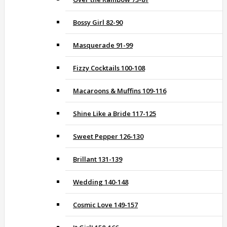
Bossy Girl 82-90
Masquerade 91-99
Fizzy Cocktails 100-108
Macaroons & Muffins 109-116
Shine Like a Bride 117-125
Sweet Pepper 126-130
Brillant 131-139
Wedding 140-148
Cosmic Love 149-157