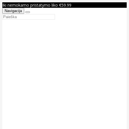
Iki nemokamo pristatymo liko €59.99
Navigacija