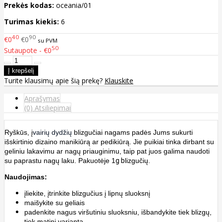
Prekės kodas:
oceania/01
Turimas kiekis:
6
40
90
€0
€0
su PVM
50
Sutaupote - €0
Turite klausimų apie šią prekę?
Klauskite
Aprašymas
(0) Atsiliepimai
Ryškūs, į
vairių dydžių
blizgučiai nagams padės Jums sukurti
išskirtinio dizaino manikiūrą ar pedikiūrą. Jie puikiai tinka dirbant su
geliniu lakavimu ar nagų priauginimu, taip pat juos galima naudoti
su paprastu nagų laku. Pakuotėje 1
g b
lizgučių.
Naudojimas:
įliekite, įtrinkite blizgučius į lipnų sluoksnį
maišykite su geliais
padenkite nagus viršutiniu sluoksniu, išbandykite tiek blizgų,
tiek matinį variantą