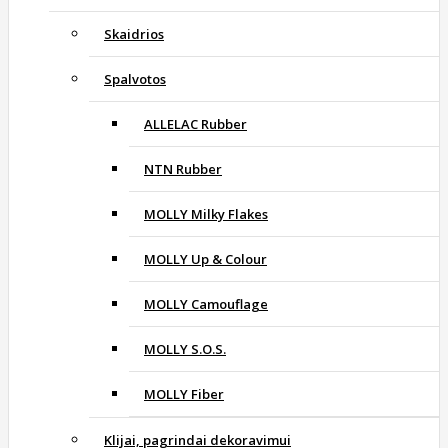
Skaidrios
Spalvotos
ALLELAC Rubber
NTN Rubber
MOLLY Milky Flakes
MOLLY Up & Colour
MOLLY Camouflage
MOLLY S.O.S.
MOLLY Fiber
Klijai, pagrindai dekoravimui