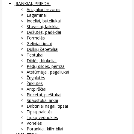
ĮRANKIAI, PRIEDAI
Antgaliai frezoms
Lagaminai
Indeliai, buteliukai
Stoveliai, laikikliai
Dėžutės, padėklai
Formelės
Geliniai tipsai
Dulkių šepetėliai
Teptukai
Dildės, blokeliai
Pėdų dildės, pemza
Atstūmėjai, pagaliukai
Žnyplutės
Žirklutės
Antpirščiai
Pincetai, pieštukai
Spaustukai arkai
Dirbtiniai nagai, tipsai
Tipsų paletės
Tipsų vėduoklės
Vonelės
Porankiai, kilimėliai