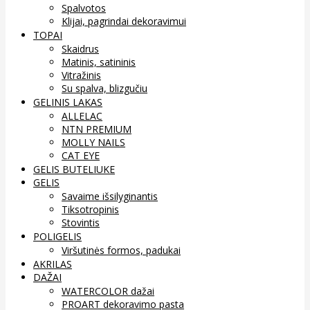
Spalvotos
Klijai, pagrindai dekoravimui
TOPAI
Skaidrus
Matinis, satininis
Vitražinis
Su spalva, blizgučiu
GELINIS LAKAS
ALLELAC
NTN PREMIUM
MOLLY NAILS
CAT EYE
GELIS BUTELIUKE
GELIS
Savaime išsilyginantis
Tiksotropinis
Stovintis
POLIGELIS
Viršutinės formos, padukai
AKRILAS
DAŽAI
WATERCOLOR dažai
PROART dekoravimo pasta