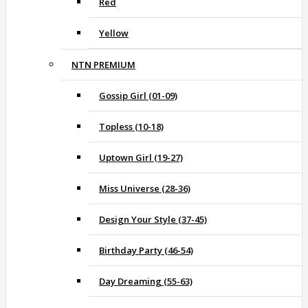
Red
Yellow
NTN PREMIUM
Gossip Girl (01-09)
Topless (10-18)
Uptown Girl (19-27)
Miss Universe (28-36)
Design Your Style (37-45)
Birthday Party (46-54)
Day Dreaming (55-63)