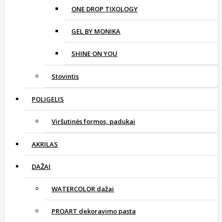
ONE DROP TIXOLOGY
GEL BY MONIKA
SHINE ON YOU
Stovintis
POLIGELIS
Viršutinės formos, padukai
AKRILAS
DAŽAI
WATERCOLOR dažai
PROART dekoravimo pasta