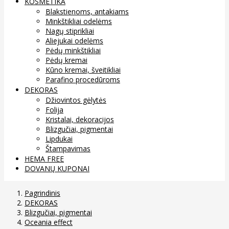
KOSMETIKA
Blakstienoms, antakiams
Minkštikliai odelėms
Nagų stiprikliai
Aliejukai odelėms
Pėdų minkštikliai
Pėdų kremai
Kūno kremai, šveitikliai
Parafino procedūroms
DEKORAS
Džiovintos gėlytės
Folija
Kristalai, dekoracijos
Blizgučiai, pigmentai
Lipdukai
Štampavimas
HEMA FREE
DOVANŲ KUPONAI
Pagrindinis
DEKORAS
Blizgučiai, pigmentai
Oceania effect