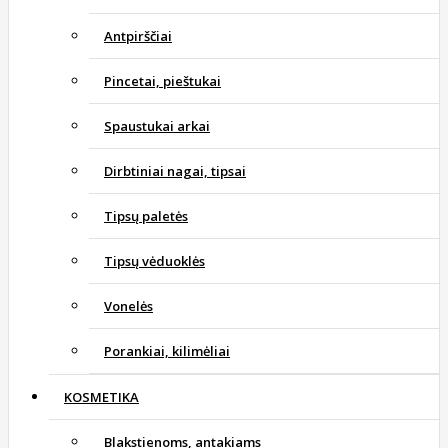
Antpirščiai
Pincetai, pieštukai
Spaustukai arkai
Dirbtiniai nagai, tipsai
Tipsų paletės
Tipsų vėduoklės
Vonelės
Porankiai, kilimėliai
KOSMETIKA
Blakstienoms, antakiams