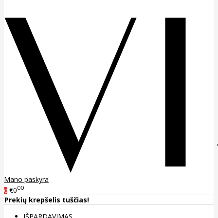
Mano paskyra
00
€0
0
Prekių krepšelis tuščias!
IŠPARDAVIMAS