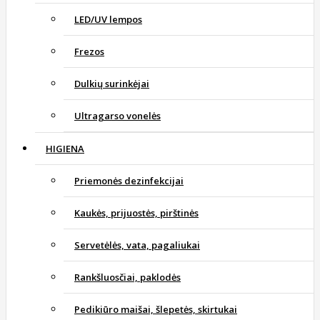
LED/UV lempos
Frezos
Dulkių surinkėjai
Ultragarso vonelės
HIGIENA
Priemonės dezinfekcijai
Kaukės, prijuostės, pirštinės
Servetėlės, vata, pagaliukai
Rankšluosčiai, paklodės
Pedikiūro maišai, šlepetės, skirtukai