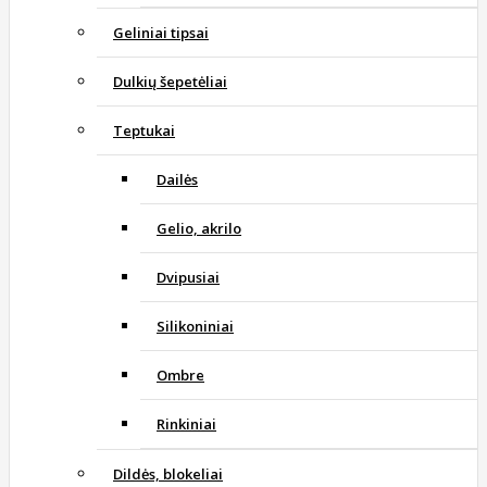
Geliniai tipsai
Dulkių šepetėliai
Teptukai
Dailės
Gelio, akrilo
Dvipusiai
Silikoniniai
Ombre
Rinkiniai
Dildės, blokeliai