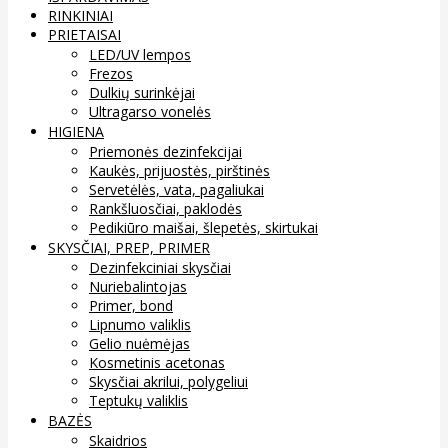
RINKINIAI
PRIETAISAI
LED/UV lempos
Frezos
Dulkių surinkėjai
Ultragarso vonelės
HIGIENA
Priemonės dezinfekcijai
Kaukės, prijuostės, pirštinės
Servetėlės, vata, pagaliukai
Rankšluosčiai, paklodės
Pedikiūro maišai, šlepetės, skirtukai
SKYSČIAI, PREP, PRIMER
Dezinfekciniai skysčiai
Nuriebalintojas
Primer, bond
Lipnumo valiklis
Gelio nuėmėjas
Kosmetinis acetonas
Skysčiai akrilui, polygeliui
Teptukų valiklis
BAZĖS
Skaidrios