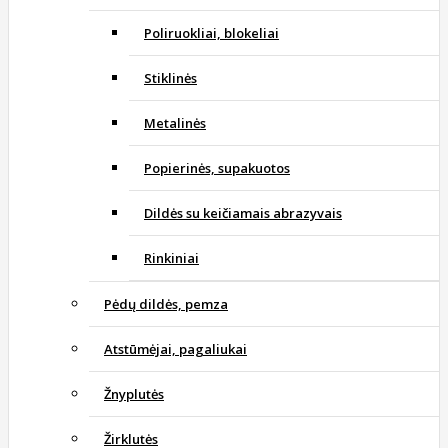
Poliruokliai, blokeliai
Stiklinės
Metalinės
Popierinės, supakuotos
Dildės su keičiamais abrazyvais
Rinkiniai
Pėdų dildės, pemza
Atstūmėjai, pagaliukai
Žnyplutės
Žirklutės