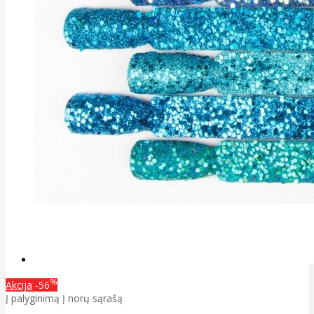
%
Akcija
-56
Į palyginimą
Į norų sąrašą