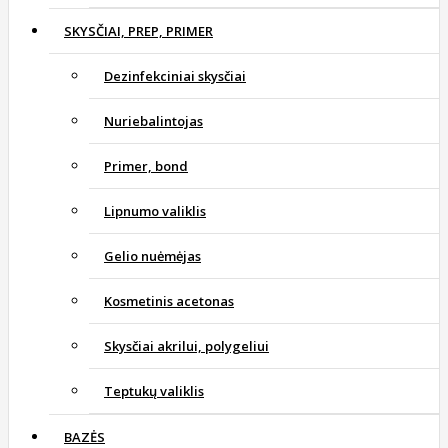
SKYSČIAI, PREP, PRIMER
Dezinfekciniai skysčiai
Nuriebalintojas
Primer, bond
Lipnumo valiklis
Gelio nuėmėjas
Kosmetinis acetonas
Skysčiai akrilui, polygeliui
Teptukų valiklis
BAZĖS