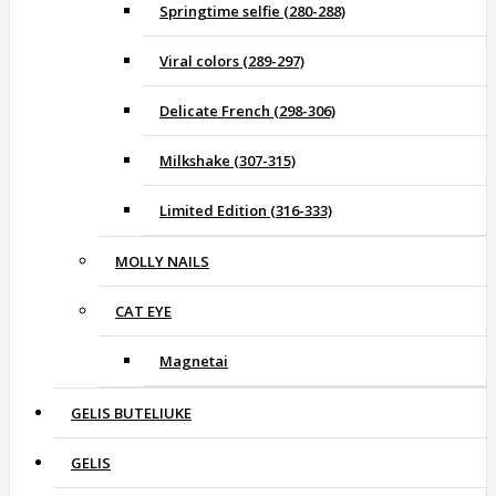
Springtime selfie (280-288)
Viral colors (289-297)
Delicate French (298-306)
Milkshake (307-315)
Limited Edition (316-333)
MOLLY NAILS
CAT EYE
Magnetai
GELIS BUTELIUKE
GELIS