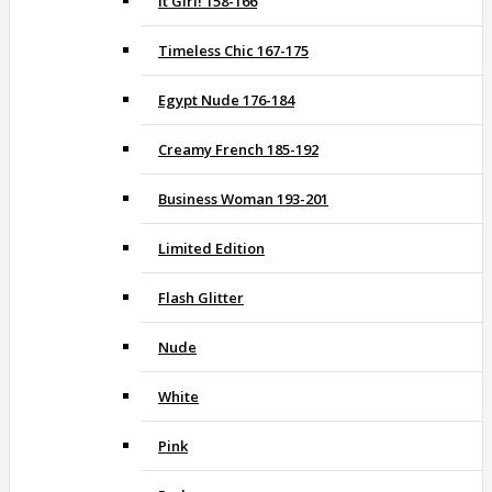
It Girl! 158-166
Timeless Chic 167-175
Egypt Nude 176-184
Creamy French 185-192
Business Woman 193-201
Limited Edition
Flash Glitter
Nude
White
Pink