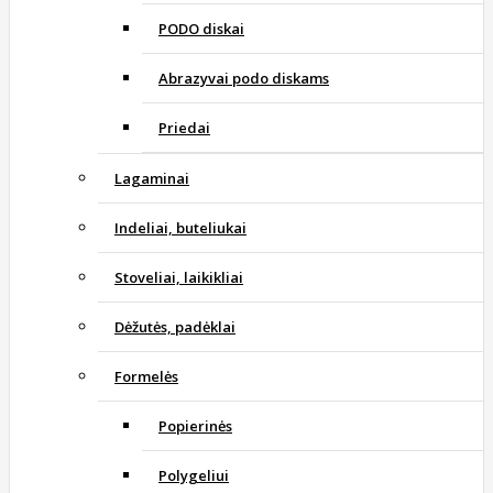
PODO diskai
Abrazyvai podo diskams
Priedai
Lagaminai
Indeliai, buteliukai
Stoveliai, laikikliai
Dėžutės, padėklai
Formelės
Popierinės
Polygeliui