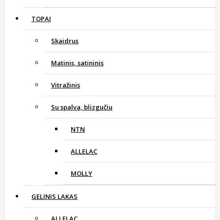
TOPAI
Skaidrus
Matinis, satininis
Vitražinis
Su spalva, blizgučiu
NTN
ALLELAC
MOLLY
GELINIS LAKAS
ALLELAC