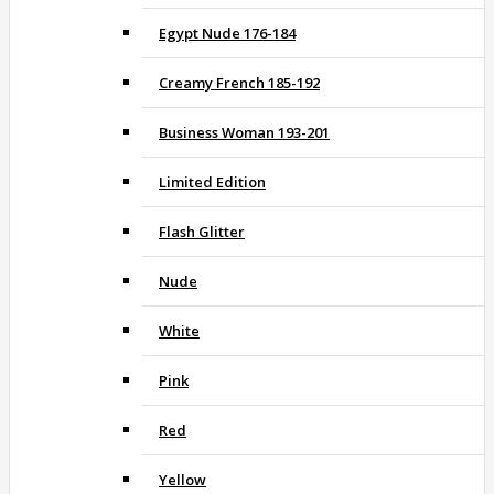
Egypt Nude 176-184
Creamy French 185-192
Business Woman 193-201
Limited Edition
Flash Glitter
Nude
White
Pink
Red
Yellow