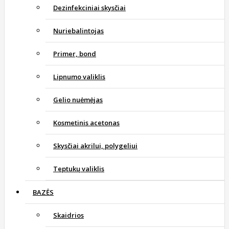
Dezinfekciniai skysčiai
Nuriebalintojas
Primer, bond
Lipnumo valiklis
Gelio nuėmėjas
Kosmetinis acetonas
Skysčiai akrilui, polygeliui
Teptukų valiklis
BAZĖS
Skaidrios