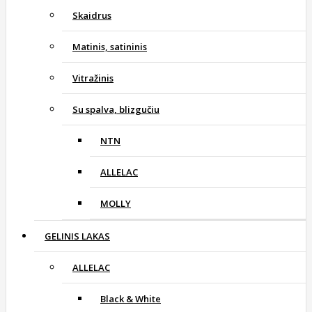
Skaidrus
Matinis, satininis
Vitražinis
Su spalva, blizgučiu
NTN
ALLELAC
MOLLY
GELINIS LAKAS
ALLELAC
Black & White