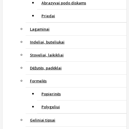
Abrazyvai podo diskams
Priedai
Lagaminai
Indeliai, buteliukai
Stoveliai, laikikliai
Dėžutės, padėklai
Formelės
Popierinės
Polygeliui
Geliniai tipsai