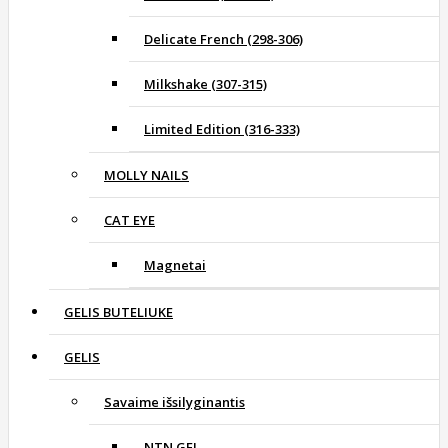
Delicate French (298-306)
Milkshake (307-315)
Limited Edition (316-333)
MOLLY NAILS
CAT EYE
Magnetai
GELIS BUTELIUKE
GELIS
Savaime išsilyginantis
NTN GEL