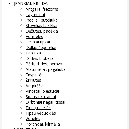
ĮRANKIAI, PRIEDAI
Antgaliai frezoms
Lagaminai
Indeliai, buteliukai
Stoveliai, laikikliai
Dėžutės, padėklai
Formelės
Geliniai tipsai
Dulkių šepetėliai
Teptukai
Dildės, blokeliai
Pėdų dildės, pemza
Atstūmėjai, pagaliukai
Žnyplutės
Žirklutės
Antpirščiai
Pincetai, pieštukai
Spaustukai arkai
Dirbtiniai nagai, tipsai
Tipsų paletės
Tipsų vėduoklės
Vonelės
Porankiai, kilimėliai