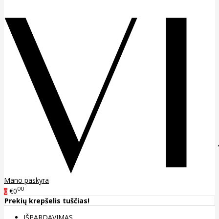
Mano paskyra
00
€0
0
Prekių krepšelis tuščias!
IŠPARDAVIMAS