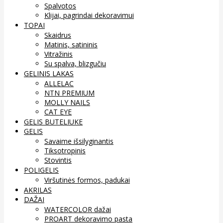
Spalvotos
Klijai, pagrindai dekoravimui
TOPAI
Skaidrus
Matinis, satininis
Vitražinis
Su spalva, blizgučiu
GELINIS LAKAS
ALLELAC
NTN PREMIUM
MOLLY NAILS
CAT EYE
GELIS BUTELIUKE
GELIS
Savaime išsilyginantis
Tiksotropinis
Stovintis
POLIGELIS
Viršutinės formos, padukai
AKRILAS
DAŽAI
WATERCOLOR dažai
PROART dekoravimo pasta