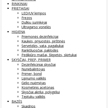
RINKINIAI
PRIETAISAI
LED/UV lempos
Frezos
Dulkių surinkėjai
Ultragarso vonelės
HIGIENA
Priemonės dezinfekcijai
Kaukės, prijuostės, pirštinės
Servetėlės, vata, pagaliukai
Rankšluosčiai, paklodės
Pedikiūro maišai, šlepetės, skirtukai
SKYSČIAI, PREP, PRIMER
Dezinfekciniai skysčiai
Nuriebalintojas
Primer, bond
Lipnumo valiklis
Gelio nuėmėjas
Kosmetinis acetonas
Skysčiai akrilui, polygeliui
Teptukų valiklis
BAZĖS
Skaidrios