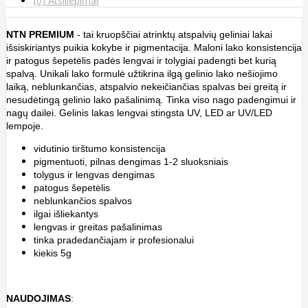
(0) Atsiliepimai
NTN
PREMIUM
- tai kruopščiai atrinktų atspalvių geliniai lakai
išsiskiriantys puikia kokybe ir pigmentacija. Maloni lako konsistencija
ir patogus šepetėlis padės lengvai ir tolygiai padengti bet kurią
spalvą. Unikali lako formulė užtikrina ilgą gelinio lako nešiojimo
laiką, neblunkančias, atspalvio nekeičiančias spalvas bei greitą ir
nesudėtingą gelinio lako pašalinimą. Tinka viso nago padengimui ir
nagų dailei. Gelinis lakas lengvai stingsta UV, LED ar UV/LED
lempoje.
vidutinio tirštumo konsistencija
pigmentuoti, pilnas dengimas 1-2 sluoksniais
tolygus ir lengvas dengimas
patogus
šepetėlis
neblunkančios spalvos
ilgai išliekantys
lengvas ir greitas pašalinimas
tinka pradedančiajam ir profesionalui
kiekis 5g
NAUDOJIMAS
: