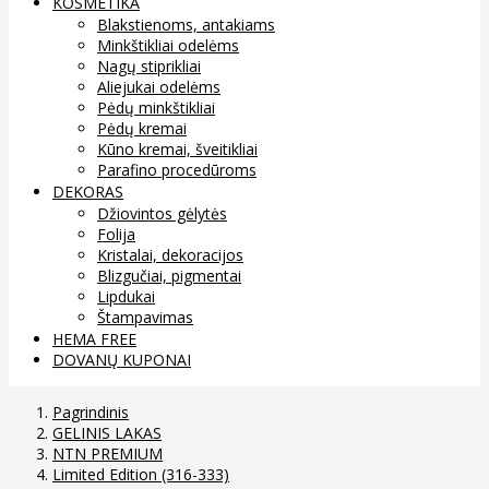
KOSMETIKA
Blakstienoms, antakiams
Minkštikliai odelėms
Nagų stiprikliai
Aliejukai odelėms
Pėdų minkštikliai
Pėdų kremai
Kūno kremai, šveitikliai
Parafino procedūroms
DEKORAS
Džiovintos gėlytės
Folija
Kristalai, dekoracijos
Blizgučiai, pigmentai
Lipdukai
Štampavimas
HEMA FREE
DOVANŲ KUPONAI
Pagrindinis
GELINIS LAKAS
NTN PREMIUM
Limited Edition (316-333)