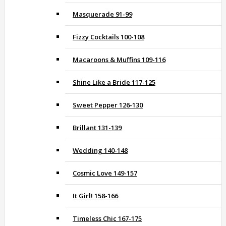
Masquerade 91-99
Fizzy Cocktails 100-108
Macaroons & Muffins 109-116
Shine Like a Bride 117-125
Sweet Pepper 126-130
Brillant 131-139
Wedding 140-148
Cosmic Love 149-157
It Girl! 158-166
Timeless Chic 167-175