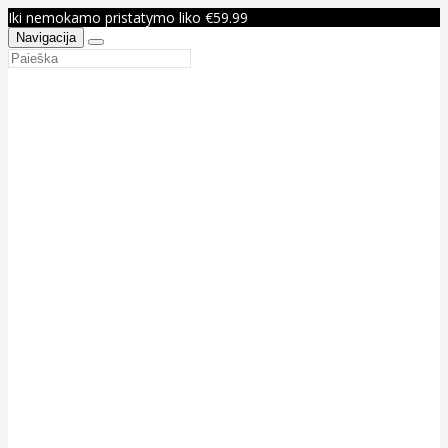
Iki nemokamo pristatymo liko €59.99
Navigacija