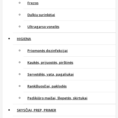
Frezos
Dulkių surinkėjai
Ultragarso vonelės
HIGIENA
Priemonės dezinfekcijai
Kaukės, prijuostės, pirštinės
Servetėlės, vata, pagaliukai
Rankšluosčiai, paklodės
Pedikiūro maišai, šlepetės, skirtukai
SKYSČIAI, PREP, PRIMER