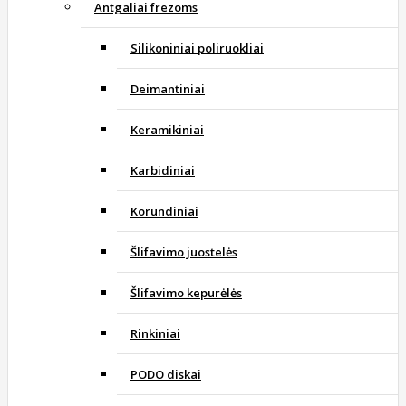
Antgaliai frezoms
Silikoniniai poliruokliai
Deimantiniai
Keramikiniai
Karbidiniai
Korundiniai
Šlifavimo juostelės
Šlifavimo kepurėlės
Rinkiniai
PODO diskai