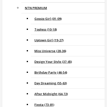
NTN PREMIUM
Gossip Girl (01-09)
Topless (10-18)
Uptown Girl (19-27)
Miss Universe (28-36)
Design Your Style (37-45)
Birthday Party (46-54)
Day Dreaming (55-63)
After Midnight (64-72)
Fiesta (73-81)