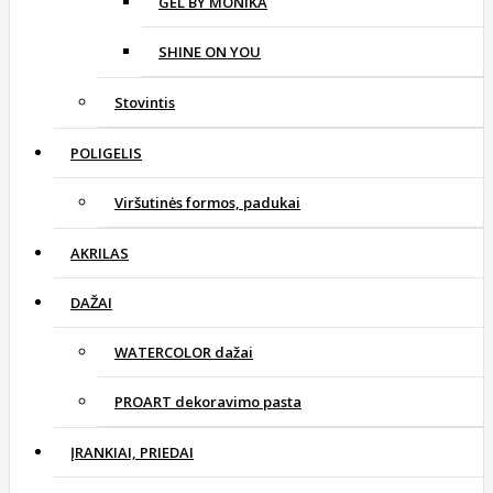
GEL BY MONIKA
SHINE ON YOU
Stovintis
POLIGELIS
Viršutinės formos, padukai
AKRILAS
DAŽAI
WATERCOLOR dažai
PROART dekoravimo pasta
ĮRANKIAI, PRIEDAI