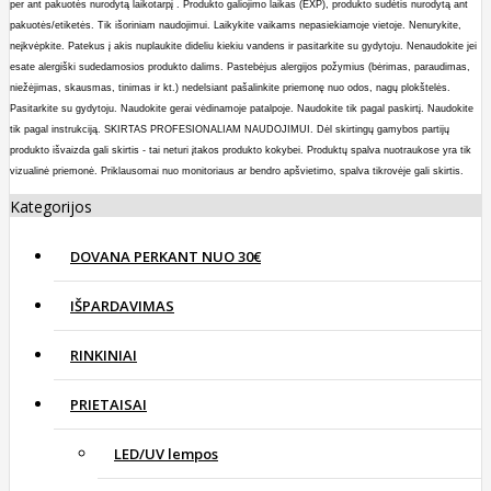
per ant pakuotės nurodytą laikotarpį . Produkto galiojimo laikas (EXP), produkto sudėtis nurodytą ant
pakuotės/etiketės. Tik išoriniam naudojimui. Laikykite vaikams nepasiekiamoje vietoje. Nenurykite,
neįkvėpkite. Patekus į akis nuplaukite dideliu kiekiu vandens ir pasitarkite su gydytoju. Nenaudokite jei
esate alergiški sudedamosios produkto dalims. Pastebėjus alergijos požymius (bėrimas, paraudimas,
niežėjimas, skausmas, tinimas ir kt.) nedelsiant pašalinkite priemonę nuo odos, nagų plokštelės.
Pasitarkite su gydytoju. Naudokite gerai vėdinamoje patalpoje. Naudokite tik pagal paskirtį. Naudokite
tik pagal instrukciją. SKIRTAS PROFESIONALIAM NAUDOJIMUI. Dėl skirtingų gamybos partijų
produkto išvaizda gali skirtis - tai neturi įtakos produkto kokybei. Produktų spalva nuotraukose yra tik
vizualinė priemonė. Priklausomai nuo monitoriaus ar bendro apšvietimo, spalva tikrovėje gali skirtis.
Kategorijos
DOVANA PERKANT NUO 30€
IŠPARDAVIMAS
RINKINIAI
PRIETAISAI
LED/UV lempos