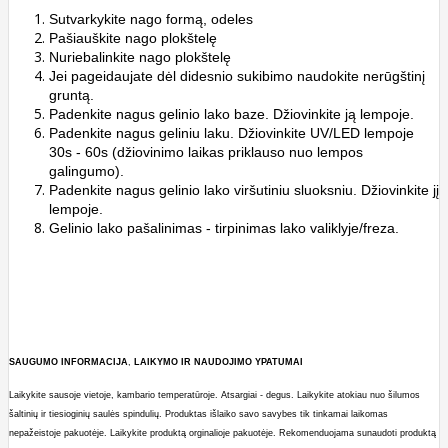
Sutvarkykite nago formą, odeles
Pašiauškite nago plokštelę
Nuriebalinkite nago plokštelę
Jei pageidaujate dėl didesnio sukibimo naudokite nerūgštinį
gruntą.
Padenkite nagus gelinio lako baze. Džiovinkite ją lempoje.
Padenkite nagus geliniu laku. Džiovinkite UV/LED lempoje
30s - 60s (džiovinimo laikas priklauso nuo lempos
galingumo).
Padenkite nagus gelinio lako viršutiniu sluoksniu. Džiovinkite jį
lempoje.
Gelinio lako pašalinimas - tirpinimas lako valiklyje/freza.
SAUGUMO
INFORMACIJA
,
LAIKYMO
IR
NAUDOJIMO
YPATUMAI
Laikykite sausoje vietoje, kambario temperatūroje. Atsargiai - degus. Laikykite atokiau nuo šilumos
šaltinių ir tiesioginių saulės spindulių. Produktas išlaiko savo savybes tik tinkamai laikomas
nepažeistoje pakuotėje. Laikykite produktą orginalioje pakuotėje. Rekomenduojama sunaudoti produktą