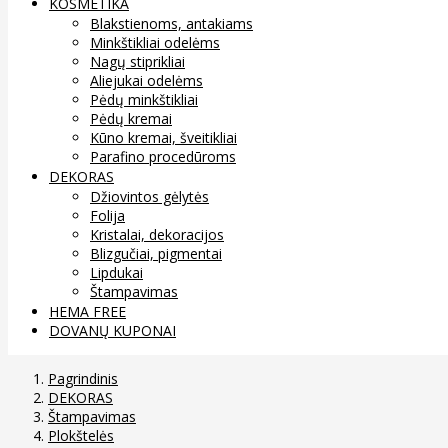
KOSMETIKA
Blakstienoms, antakiams
Minkštikliai odelėms
Nagų stiprikliai
Aliejukai odelėms
Pėdų minkštikliai
Pėdų kremai
Kūno kremai, šveitikliai
Parafino procedūroms
DEKORAS
Džiovintos gėlytės
Folija
Kristalai, dekoracijos
Blizgučiai, pigmentai
Lipdukai
Štampavimas
HEMA FREE
DOVANŲ KUPONAI
Pagrindinis
DEKORAS
Štampavimas
Plokštelės