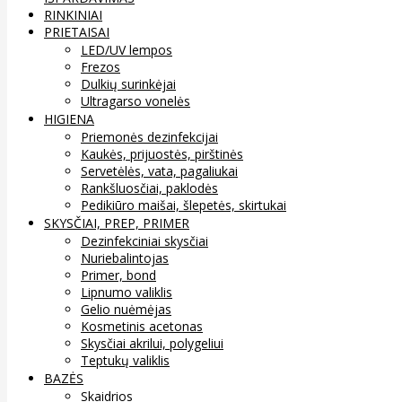
RINKINIAI
PRIETAISAI
LED/UV lempos
Frezos
Dulkių surinkėjai
Ultragarso vonelės
HIGIENA
Priemonės dezinfekcijai
Kaukės, prijuostės, pirštinės
Servetėlės, vata, pagaliukai
Rankšluosčiai, paklodės
Pedikiūro maišai, šlepetės, skirtukai
SKYSČIAI, PREP, PRIMER
Dezinfekciniai skysčiai
Nuriebalintojas
Primer, bond
Lipnumo valiklis
Gelio nuėmėjas
Kosmetinis acetonas
Skysčiai akrilui, polygeliui
Teptukų valiklis
BAZĖS
Skaidrios