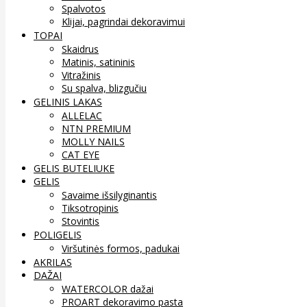
Spalvotos
Klijai, pagrindai dekoravimui
TOPAI
Skaidrus
Matinis, satininis
Vitražinis
Su spalva, blizgučiu
GELINIS LAKAS
ALLELAC
NTN PREMIUM
MOLLY NAILS
CAT EYE
GELIS BUTELIUKE
GELIS
Savaime išsilyginantis
Tiksotropinis
Stovintis
POLIGELIS
Viršutinės formos, padukai
AKRILAS
DAŽAI
WATERCOLOR dažai
PROART dekoravimo pasta