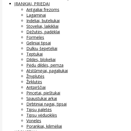
ĮRANKIAI, PRIEDAI
Antgaliai frezoms
Lagaminai
Indeliai, buteliukai
Stoveliai, laikikliai
Dėžutės, padėklai
Formelės
Geliniai tipsai
Dulkių šepetėliai
Teptukai
Dildės, blokeliai
Pėdų dildės, pemza
Atstūmėjai, pagaliukai
Žnyplutės
Žirklutės
Antpirščiai
Pincetai, pieštukai
Spaustukai arkai
Dirbtiniai nagai, tipsai
Tipsų paletės
Tipsų vėduoklės
Vonelės
Porankiai, kilimėliai