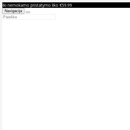
Iki nemokamo pristatymo liko €59.99
Navigacija