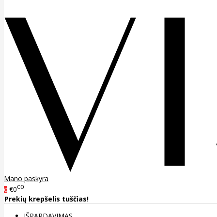
Mano paskyra
00
€0
0
Prekių krepšelis tuščias!
IŠPARDAVIMAS