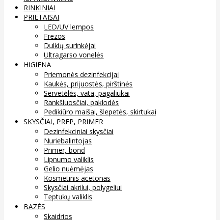
RINKINIAI
PRIETAISAI
LED/UV lempos
Frezos
Dulkių surinkėjai
Ultragarso vonelės
HIGIENA
Priemonės dezinfekcijai
Kaukės, prijuostės, pirštinės
Servetėlės, vata, pagaliukai
Rankšluosčiai, paklodės
Pedikiūro maišai, šlepetės, skirtukai
SKYSČIAI, PREP, PRIMER
Dezinfekciniai skysčiai
Nuriebalintojas
Primer, bond
Lipnumo valiklis
Gelio nuėmėjas
Kosmetinis acetonas
Skysčiai akrilui, polygeliui
Teptukų valiklis
BAZĖS
Skaidrios