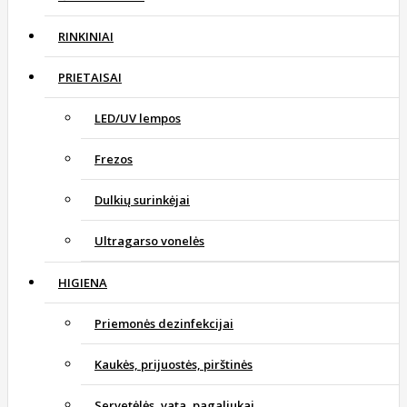
RINKINIAI
PRIETAISAI
LED/UV lempos
Frezos
Dulkių surinkėjai
Ultragarso vonelės
HIGIENA
Priemonės dezinfekcijai
Kaukės, prijuostės, pirštinės
Servetėlės, vata, pagaliukai