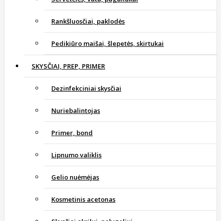
Rankšluosčiai, paklodės
Pedikiūro maišai, šlepetės, skirtukai
SKYSČIAI, PREP, PRIMER
Dezinfekciniai skysčiai
Nuriebalintojas
Primer, bond
Lipnumo valiklis
Gelio nuėmėjas
Kosmetinis acetonas