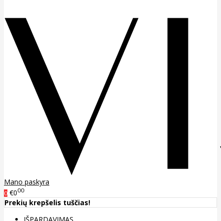
Mano paskyra
00
€0
0
Prekių krepšelis tuščias!
IŠPARDAVIMAS