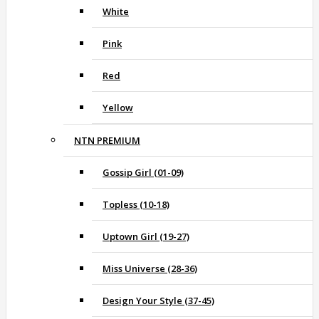
White
Pink
Red
Yellow
NTN PREMIUM
Gossip Girl (01-09)
Topless (10-18)
Uptown Girl (19-27)
Miss Universe (28-36)
Design Your Style (37-45)