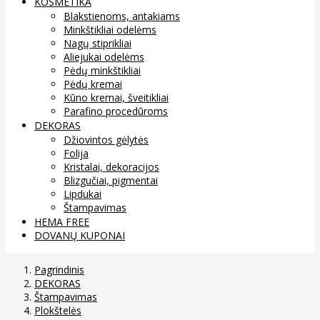
KOSMETIKA
Blakstienoms, antakiams
Minkštikliai odelėms
Nagų stiprikliai
Aliejukai odelėms
Pėdų minkštikliai
Pėdų kremai
Kūno kremai, šveitikliai
Parafino procedūroms
DEKORAS
Džiovintos gėlytės
Folija
Kristalai, dekoracijos
Blizgučiai, pigmentai
Lipdukai
Štampavimas
HEMA FREE
DOVANŲ KUPONAI
Pagrindinis
DEKORAS
Štampavimas
Plokštelės