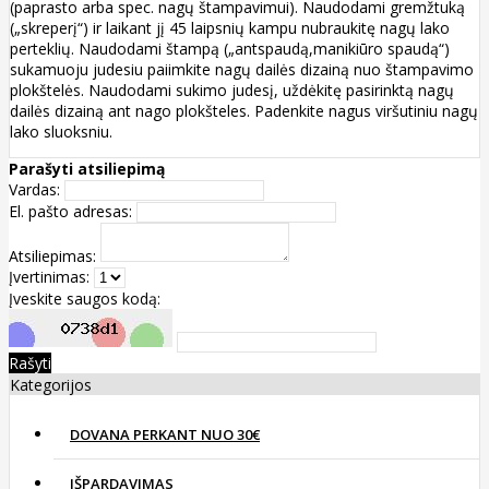
(paprasto arba spec. nagų štampavimui). Naudodami gremžtuką
(„skreperį“) ir laikant jį 45 laipsnių kampu nubraukitę nagų lako
perteklių. Naudodami štampą („antspaudą,manikiūro spaudą“)
sukamuoju judesiu paiimkite nagų dailės dizainą nuo štampavimo
plokštelės. Naudodami sukimo judesį, uždėkitę pasirinktą nagų
dailės dizainą ant nago plokšteles. Padenkite nagus viršutiniu nagų
lako sluoksniu.
Parašyti atsiliepimą
Vardas:
El. pašto adresas:
Atsiliepimas:
Įvertinimas:
Įveskite saugos kodą:
Rašyti
Kategorijos
DOVANA PERKANT NUO 30€
IŠPARDAVIMAS