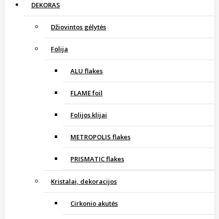
DEKORAS
Džiovintos gėlytės
Folija
ALU flakes
FLAME foil
Folijos klijai
METROPOLIS flakes
PRISMATIC flakes
Kristalai, dekoracijos
Cirkonio akutės