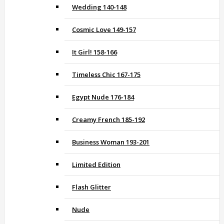
Wedding 140-148
Cosmic Love 149-157
It Girl! 158-166
Timeless Chic 167-175
Egypt Nude 176-184
Creamy French 185-192
Business Woman 193-201
Limited Edition
Flash Glitter
Nude