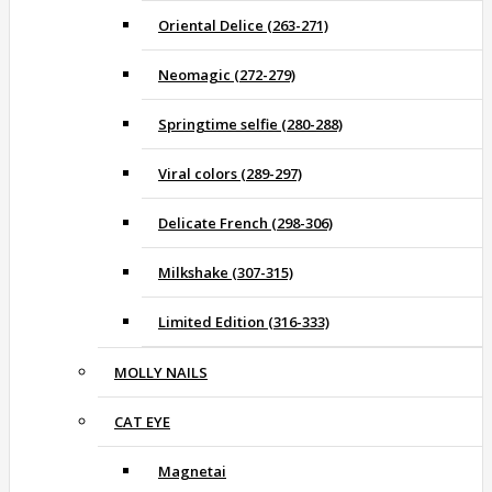
Oriental Delice (263-271)
Neomagic (272-279)
Springtime selfie (280-288)
Viral colors (289-297)
Delicate French (298-306)
Milkshake (307-315)
Limited Edition (316-333)
MOLLY NAILS
CAT EYE
Magnetai