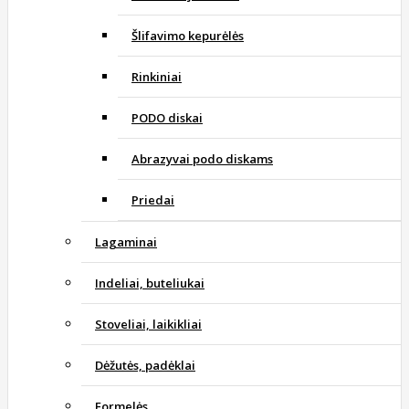
Šlifavimo kepurėlės
Rinkiniai
PODO diskai
Abrazyvai podo diskams
Priedai
Lagaminai
Indeliai, buteliukai
Stoveliai, laikikliai
Dėžutės, padėklai
Formelės