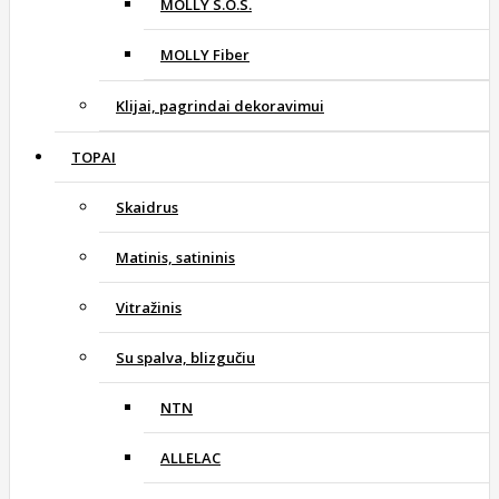
MOLLY S.O.S.
MOLLY Fiber
Klijai, pagrindai dekoravimui
TOPAI
Skaidrus
Matinis, satininis
Vitražinis
Su spalva, blizgučiu
NTN
ALLELAC