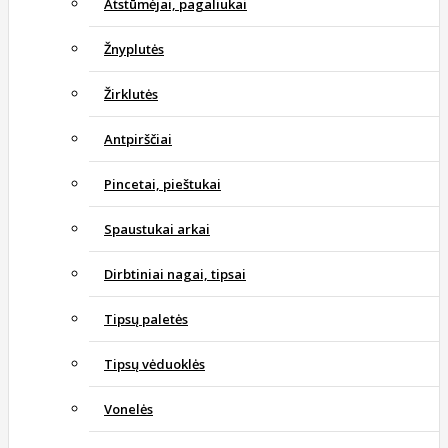
Atstūmėjai, pagaliukai
Žnyplutės
Žirklutės
Antpirščiai
Pincetai, pieštukai
Spaustukai arkai
Dirbtiniai nagai, tipsai
Tipsų paletės
Tipsų vėduoklės
Vonelės