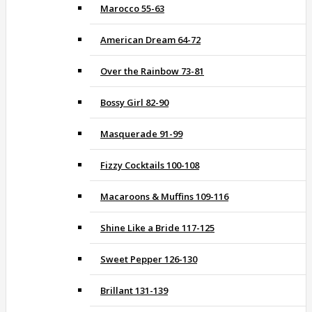
Marocco 55-63
American Dream 64-72
Over the Rainbow 73-81
Bossy Girl 82-90
Masquerade 91-99
Fizzy Cocktails 100-108
Macaroons & Muffins 109-116
Shine Like a Bride 117-125
Sweet Pepper 126-130
Brillant 131-139