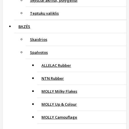
Skysčiai akrilui, polygeliui
Teptukų valiklis
BAZĖS
Skaidrios
Spalvotos
ALLELAC Rubber
NTN Rubber
MOLLY Milky Flakes
MOLLY Up & Colour
MOLLY Camouflage