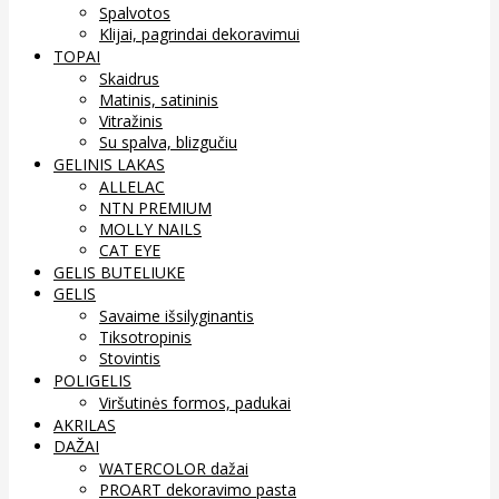
Spalvotos
Klijai, pagrindai dekoravimui
TOPAI
Skaidrus
Matinis, satininis
Vitražinis
Su spalva, blizgučiu
GELINIS LAKAS
ALLELAC
NTN PREMIUM
MOLLY NAILS
CAT EYE
GELIS BUTELIUKE
GELIS
Savaime išsilyginantis
Tiksotropinis
Stovintis
POLIGELIS
Viršutinės formos, padukai
AKRILAS
DAŽAI
WATERCOLOR dažai
PROART dekoravimo pasta