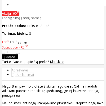
%
Akcija
-60
Į palyginimą
Į norų sąrašą
Prekės kodas:
plokstele/qa42
Turimas kiekis:
3
20
50
€0
€0
su PVM
30
Sutaupote - €0
Turite klausimų apie šią prekę?
Klauskite
Aprašymas
(0) Atsiliepimai
Nagų štampavimo plokštelė skirta nagų dailei. Galima naudoti
atliekant paprastą manikiūrą (pedikiūrą), gelinį lakavimą ar nagų
priauginimą.
Naudojimas: ant nagų štampavimo plokštelės užtepkite nagų lako