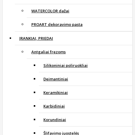
WATERCOLOR dažai
PROART dekoravimo pasta
ĮRANKIAI, PRIEDAI
Antgaliai frezoms
Silikoniniai poliruokliai
Deimantiniai
Keramikiniai
Karbidiniai
Korundiniai
Šlifavimo juostelės