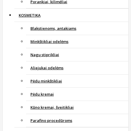
Porankiai, kilimėliai
KOSMETIKA
Blakstienoms, antakiams
Minkštikliai odelėms
Nagų stiprikliai
Aliejukai odelėms
Pėdų minkštikliai
Pėdų kremai
Kūno kremai, šveitikliai
Parafino procedūroms