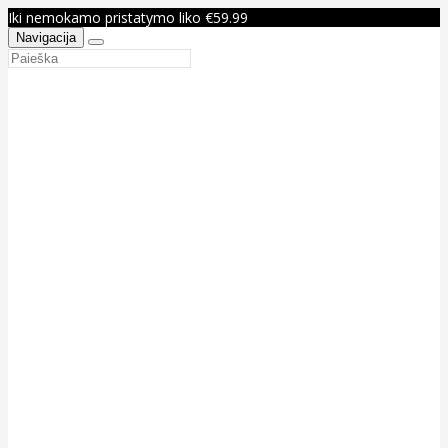
Iki nemokamo pristatymo liko €59.99
Navigacija