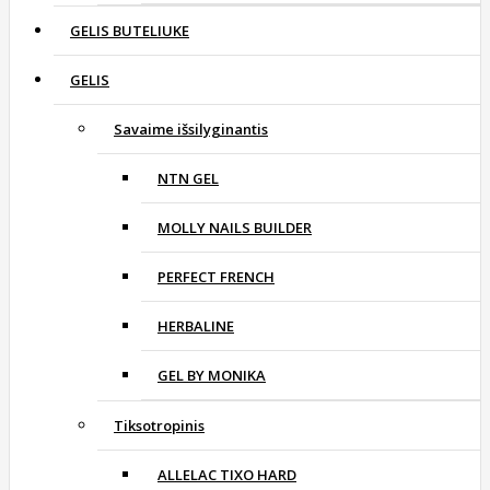
GELIS BUTELIUKE
GELIS
Savaime išsilyginantis
NTN GEL
MOLLY NAILS BUILDER
PERFECT FRENCH
HERBALINE
GEL BY MONIKA
Tiksotropinis
ALLELAC TIXO HARD