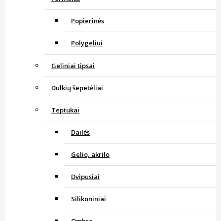
Popierinės
Polygeliui
Geliniai tipsai
Dulkių šepetėliai
Teptukai
Dailės
Gelio, akrilo
Dvipusiai
Silikoniniai