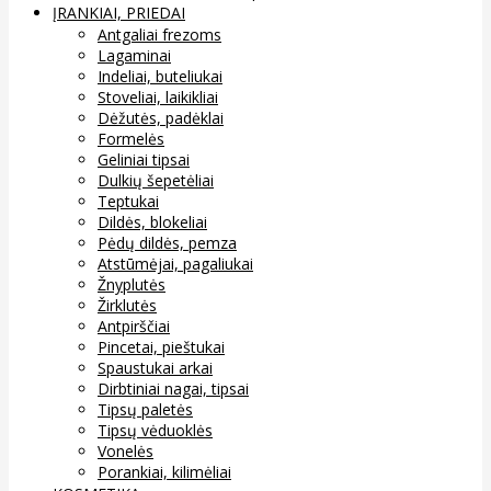
ĮRANKIAI, PRIEDAI
Antgaliai frezoms
Lagaminai
Indeliai, buteliukai
Stoveliai, laikikliai
Dėžutės, padėklai
Formelės
Geliniai tipsai
Dulkių šepetėliai
Teptukai
Dildės, blokeliai
Pėdų dildės, pemza
Atstūmėjai, pagaliukai
Žnyplutės
Žirklutės
Antpirščiai
Pincetai, pieštukai
Spaustukai arkai
Dirbtiniai nagai, tipsai
Tipsų paletės
Tipsų vėduoklės
Vonelės
Porankiai, kilimėliai