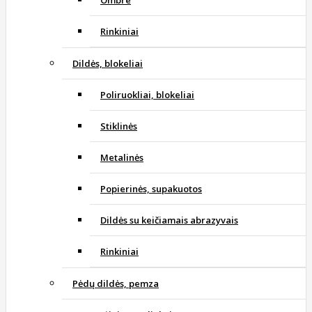
Ombre
Rinkiniai
Dildės, blokeliai
Poliruokliai, blokeliai
Stiklinės
Metalinės
Popierinės, supakuotos
Dildės su keičiamais abrazyvais
Rinkiniai
Pėdų dildės, pemza